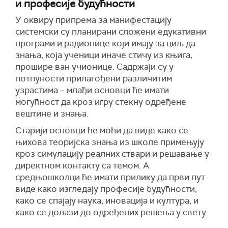
и професије будућности
У оквиру припрема за манифестацију
системски су планирани сложени едукативни
програми и радионице који имају за циљ да
знања, која ученици иначе стичу из књига,
прошире ван учионице. Садржаји су у
потпуности прилагођени различитим
узрастима – млађи основци ће имати
могућност да кроз игру стекну одређене
вештине и знања.
Старији основци ће моћи да виде како се
њихова теоријска знања из школе примењују
кроз симулацију реалних ствари и решавање у
директном контакту са темом. А
средњошколци ће имати прилику да први пут
виде како изгледају професије будућности,
како се спајају наука, иновација и култура, и
како се долази до одређених решења у свету.