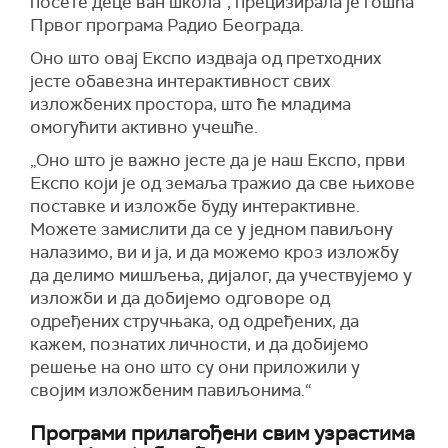
посете деце ван школа“, прецизирала је гошћа
Првог програма Радио Београда.
Оно што овај Експо издваја од претходних
јесте обавезна интерактивност свих
изложбених простора, што ће младима
омогућити активно учешће.
„Оно што је важно јесте да је наш Експо, први
Експо који је од земаља тражио да све њихове
поставке и изложбе буду интерактивне.
Можете замислити да се у једном павиљону
налазимо, ви и ја, и да можемо кроз изложбу
да делимо мишљења, дијалог, да учествујемо у
изложби и да добијемо одговоре од
одређених стручњака, од одређених, да
кажем, познатих личности, и да добијемо
решење на оно што су они приложили у
својим изложбеним павиљонима.“
Програми прилагођени свим узрастима