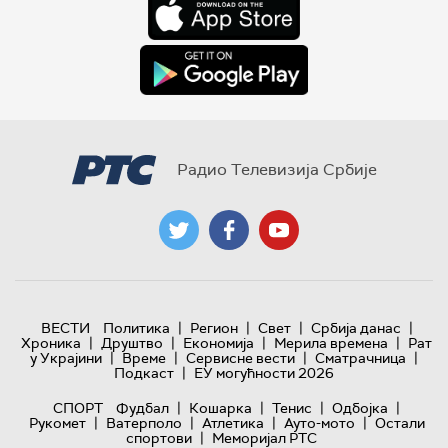
Радио Телевизија Србије
|
|
|
|
ВЕСТИ
Политика
Регион
Свет
Србија данас
|
|
|
|
Хроника
Друштво
Економија
Мерила времена
Рат
|
|
|
|
у Украјини
Време
Сервисне вести
Сматрачница
|
Подкаст
ЕУ могућности 2026
|
|
|
|
СПОРТ
Фудбал
Кошарка
Тенис
Одбојка
|
|
|
|
Рукомет
Ватерполо
Атлетика
Ауто-мото
Остали
|
спортови
Меморијал РТС