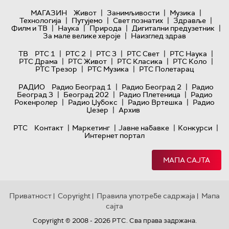
|
|
|
МАГАЗИН
Живот
Занимљивости
Музика
|
|
|
|
Технологијa
Путујемо
Свет познатих
Здравље
|
|
|
|
Филм и ТВ
Наука
Природа
Дигитални предузетник
|
За мале велике хероје
Наизглед здрав
|
|
|
|
|
ТВ
РТС 1
РТС 2
РТС 3
РТС Свет
РТС Наука
|
|
|
|
РТС Драма
РТС Живот
РТС Класика
РТС Коло
|
|
РТС Трезор
РТС Музика
РТС Полетарац
|
|
РАДИО
Радио Београд 1
Радио Београд 2
Радио
|
|
|
Београд 3
Београд 202
Радио Плетеница
Радио
|
|
|
Рокенролер
Радио Џубокс
Радио Вртешка
Радио
|
Џезер
Архив
|
|
|
|
РТС
Контакт
Маркетинг
Јавне набавке
Конкурси
Интернет портал
МАПА САЈТА
Приватност
Copyright
Правила употребе садржаја
Мапа
|
|
|
сајта
Copyright © 2008 - 2026 РТС. Сва права задржана.