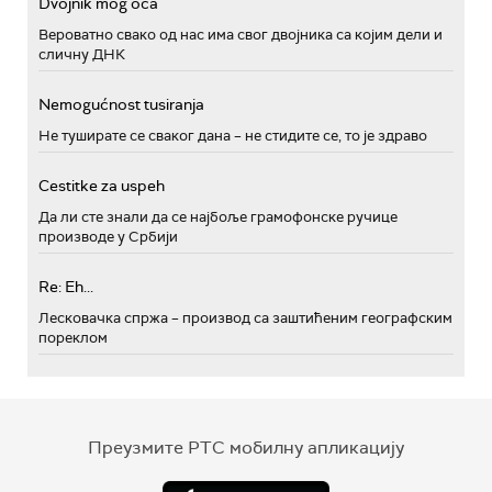
Dvojnik mog oca
Вероватно свако од нас има свог двојника са којим дели и
сличну ДНК
Nemogućnost tusiranja
Не туширате се сваког дана – не стидите се, то је здраво
Cestitke za uspeh
Да ли сте знали да се најбоље грамофонске ручице
производе у Србији
Re: Eh...
Лесковачка спржа – производ са заштићеним географским
пореклом
Преузмите РТС мобилну апликацију