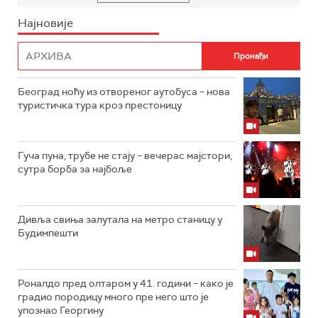
Најновије
Београд ноћу из отвореног аутобуса – нова
туристичка тура кроз престоницу
Гуча пуна, трубе не стају – вечерас мајстори,
сутра борба за најбоље
Дивља свиња залутала на метро станицу у
Будимпешти
Роналдо пред олтаром у 41. години – како је
градио породицу много пре него што је
упознао Георгину