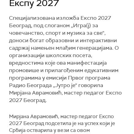
Експу 2027
Специјализована изложба Експо 2027
Београд, под слоганом „Игра(ј) за
човечанство, спорт и музика за све“,
доноси богат образовни и интерактивни
садржај намењен млађим генерацијама. О
организацији школских посета,
вредностима које ова манифестација
промовише и прилагођеним едукативним
програмима у емисији Првог програма
Радио Београда „Јутро је“ говорила
Мирјана Аврамовић, мастер педагог Експо
2027 Београд.
Мирјана Аврамовић, мастер педагог Експо
2027 Београд подсетила је на успех који је
Србија остварила у вези са овом