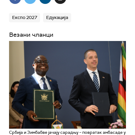
Експо 2027
Едукација
Везани чланци
Србија и Зимбабве јачају сарадњу – повратак амбасаде у