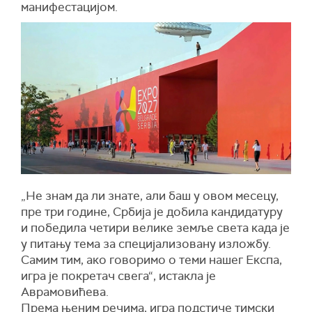
манифестацијом.
„Не знам да ли знате, али баш у овом месецу,
пре три године, Србија је добила кандидатуру
и победила четири велике земље света када је
у питању тема за специјализовану изложбу.
Самим тим, ако говоримо о теми нашег Експа,
игра је покретач свега“, истакла је
Аврамовићева.
Према њеним речима, игра подстиче тимски