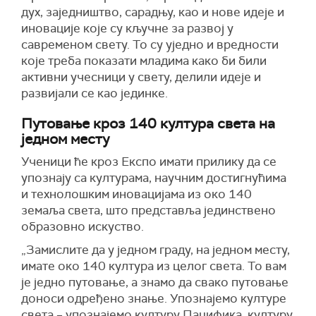
дух, заједништво, сарадњу, као и нове идеје и
иновације које су кључне за развој у
савременом свету. То су уједно и вредности
које треба показати младима како би били
активни учесници у свету, делили идеје и
развијали се као јединке.
Путовање кроз 140 култура света на
једном месту
Ученици ће кроз Експо имати прилику да се
упознају са културама, научним достигнућима
и технолошким иновацијама из око 140
земаља света, што представља јединствено
образовно искуство.
„Замислите да у једном граду, на једном месту,
имате око 140 култура из целог света. То вам
је једно путовање, а знамо да свако путовање
доноси одређено знање. Упознајемо културе
света – упознајемо културу Пацифика, културу