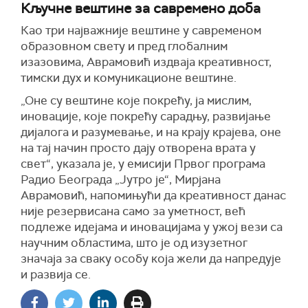
Кључне вештине за савремено доба
Као три најважније вештине у савременом
образовном свету и пред глобалним
изазовима, Аврамовић издваја креативност,
тимски дух и комуникационе вештине.
„Оне су вештине које покрећу, ја мислим,
иновације, које покрећу сарадњу, развијање
дијалога и разумевање, и на крају крајева, оне
на тај начин просто дају отворена врата у
свет“, указала је, у емисији Првог програма
Радио Београда „Јутро је“, Мирјана
Аврамовић, напомињући да креативност данас
није резервисана само за уметност, већ
подлеже идејама и иновацијама у ужој вези са
научним областима, што је од изузетног
значаја за сваку особу која жели да напредује
и развија се.