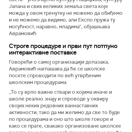
Јапана и свих великих земаља света које
можда у овом тренутку не можемо да обиђемо
и не можемо да видимо, али Експо пружа ту
могућност, наравно, младима“, објашњава
Аврамовић.
Строге процедуре и први пут потпуно
интерактивне поставке
Говорећи о самој организацији долазака,
Аврамовић наглашава да ће се школске
посете спроводити по већ утврђеним
школским процедурама.
„То су врло важне ствари о којима иначе и
школе реално знају и спроводе у оквиру
својих неких редовних ваннаставних
активности, тако да ми желимо да све то буде
по процедурама и оно што школе говоре и
како се прате, свакако организоване школске