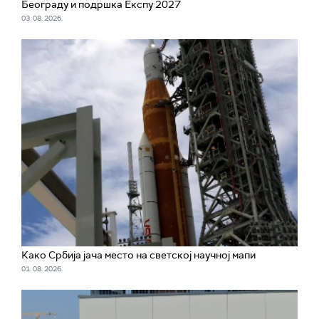
Београду и подршка Експу 2027
03. 08. 2026.
Како Србија јача место на светској научној мапи
01. 08. 2026.