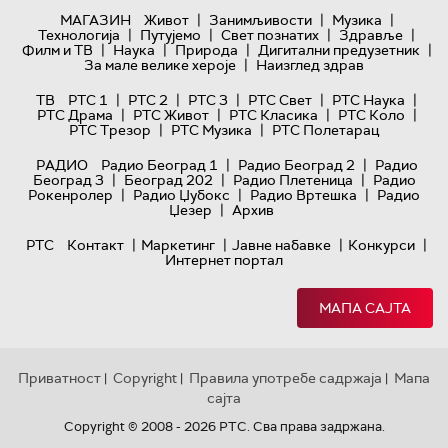
|
|
|
МАГАЗИН
Живот
Занимљивости
Музика
|
|
|
|
Технологијa
Путујемо
Свет познатих
Здравље
|
|
|
|
Филм и ТВ
Наука
Природа
Дигитални предузетник
|
За мале велике хероје
Наизглед здрав
|
|
|
|
|
ТВ
РТС 1
РТС 2
РТС 3
РТС Свет
РТС Наука
|
|
|
|
РТС Драма
РТС Живот
РТС Класика
РТС Коло
|
|
РТС Трезор
РТС Музика
РТС Полетарац
|
|
РАДИО
Радио Београд 1
Радио Београд 2
Радио
|
|
|
Београд 3
Београд 202
Радио Плетеница
Радио
|
|
|
Рокенролер
Радио Џубокс
Радио Вртешка
Радио
|
Џезер
Архив
|
|
|
|
РТС
Контакт
Маркетинг
Јавне набавке
Конкурси
Интернет портал
МАПА САЈТА
Приватност
Copyright
Правила употребе садржаја
Мапа
|
|
|
сајта
Copyright © 2008 - 2026 РТС. Сва права задржана.