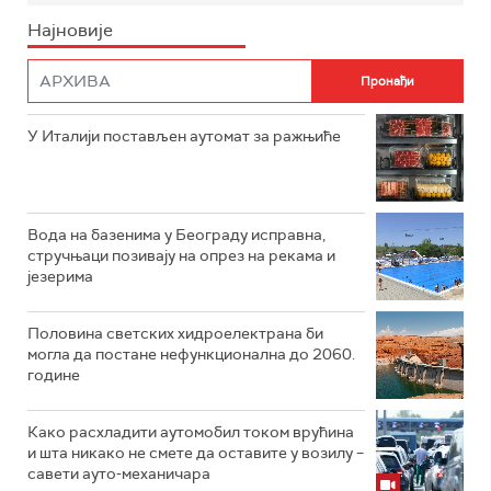
Најновије
У Италији постављен аутомат за ражњиће
Вода на базенима у Београду исправна,
стручњаци позивају на опрез на рекама и
језерима
Половина светских хидроелектрана би
могла да постане нефункционална до 2060.
године
Како расхладити аутомобил током врућина
и шта никако не смете да оставите у возилу –
савети ауто-механичара