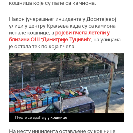
кошница које су пале са камиона.
Након јучерашњег инцидента у Доситејевој
улици у центру Краљева када су са камиона
испале кошнице, а
ројеви пчела летели у
близини ОШ "Димитрије Туцивић"
, на улицама
је остала тек по која пчела.
Пчеле се враћају у кошнице
На месту инцидента остављене су кошнице