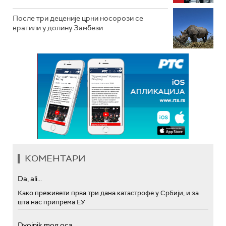
После три деценије црни носорози се
вратили у долину Замбези
КОМЕНТАРИ
Da, ali...
Како преживети прва три дана катастрофе у Србији, и за
шта нас припрема ЕУ
Dvojnik mog oca