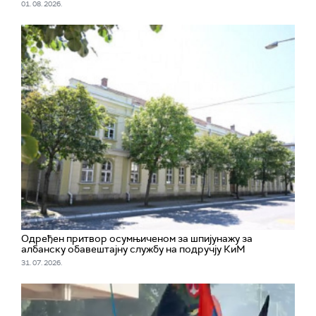
01. 08. 2026.
Одређен притвор осумњиченом за шпијунажу за
албанску обавештајну службу на подручју КиМ
31. 07. 2026.