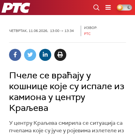
РТС
ИЗВОР:
ЧЕТВРТАК, 11.06.2026, 13:00 -> 13:34
РТС
Пчеле се враћају у
кошнице које су испале из
камиона у центру
Краљева
У центру Краљева смирила се ситуација са
пчелама које су јуче у ројевима излетеле из