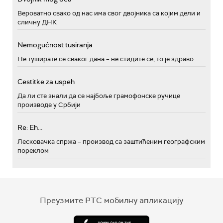
Вероватно свако од нас има свог двојника са којим дели и
сличну ДНК
Nemogućnost tusiranja
Не туширате се сваког дана – не стидите се, то је здраво
Cestitke za uspeh
Да ли сте знали да се најбоље грамофонске ручице
производе у Србији
Re: Eh...
Лесковачка спржа – производ са заштићеним географским
пореклом
Преузмите РТС мобилну апликацију