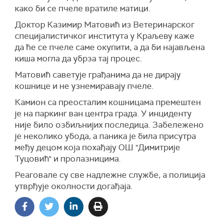
како би се пчеле вратиле матици.
Доктор Казимир Матовић из Ветеринарског
специјалистичког института у Краљеву каже
да ће се пчеле саме окупити, а да би најављена
киша могла да убрза тај процес.
Матовић саветује грађанима да не дирају
кошнице и не узнемиравају пчеле.
Камион са преосталим кошницама премештен
је на паркинг ван центра града. У инциденту
није било озбиљнијих последица. Забележено
је неколико убода, а паника је била присутра
међу децом која похађају ОШ "Димитрије
Туцовић" и пролазницима.
Реаговале су све надлежне службе, а полиција
утврђује околности догађаја.