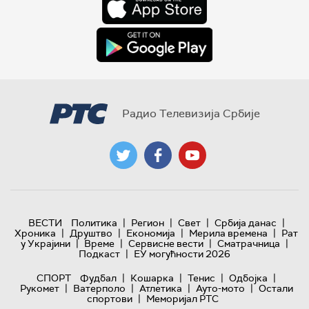
Радио Телевизија Србије
|
|
|
|
ВЕСТИ
Политика
Регион
Свет
Србија данас
|
|
|
|
Хроника
Друштво
Економија
Мерила времена
Рат
|
|
|
|
у Украјини
Време
Сервисне вести
Сматрачница
|
Подкаст
ЕУ могућности 2026
|
|
|
|
СПОРТ
Фудбал
Кошарка
Тенис
Одбојка
|
|
|
|
Рукомет
Ватерполо
Атлетика
Ауто-мото
Остали
|
спортови
Меморијал РТС