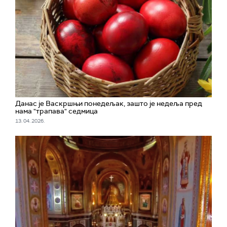
Данас је Васкршњи понедељак, зашто је недеља пред
нама "трапава" седмица
13. 04. 2026.