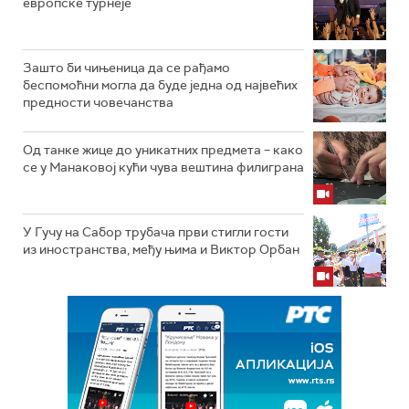
европске турнеје
Зашто би чињеница да се рађамо
беспомоћни могла да буде једна од највећих
предности човечанства
Од танке жице до уникатних предмета – како
се у Манаковој кући чува вештина филиграна
У Гучу на Сабор трубача први стигли гости
из иностранства, међу њима и Виктор Орбан