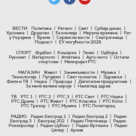
|
|
|
|
ВЕСТИ
Политика
Регион
Свет
Србија данас
|
|
|
|
Хроника
Друштво
Економија
Мерила времена
Рат
|
|
|
|
у Украјини
Време
Сервисне вести
Сматрачница
|
Подкаст
ЕУ могућности 2026
|
|
|
|
СПОРТ
Фудбал
Кошарка
Тенис
Одбојка
|
|
|
|
Рукомет
Ватерполо
Атлетика
Ауто-мото
Остали
|
спортови
Меморијал РТС
|
|
|
МАГАЗИН
Живот
Занимљивости
Музика
|
|
|
|
Технологијa
Путујемо
Свет познатих
Здравље
|
|
|
|
Филм и ТВ
Наука
Природа
Дигитални предузетник
|
За мале велике хероје
Наизглед здрав
|
|
|
|
|
ТВ
РТС 1
РТС 2
РТС 3
РТС Свет
РТС Наука
|
|
|
|
РТС Драма
РТС Живот
РТС Класика
РТС Коло
|
|
РТС Трезор
РТС Музика
РТС Полетарац
|
|
РАДИО
Радио Београд 1
Радио Београд 2
Радио
|
|
|
Београд 3
Београд 202
Радио Плетеница
Радио
|
|
|
Рокенролер
Радио Џубокс
Радио Вртешка
Радио
|
Џезер
Архив