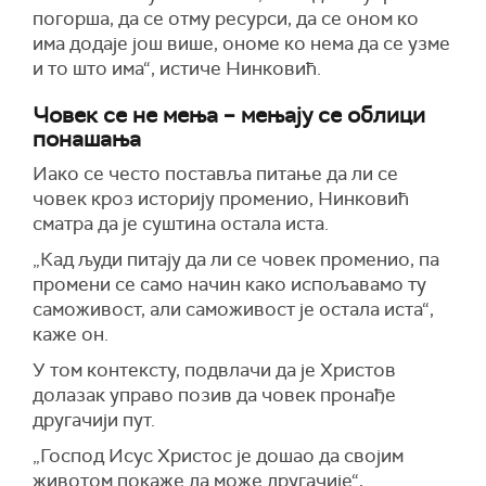
погорша, да се отму ресурси, да се оном ко
има додаје још више, ономе ко нема да се узме
и то што има“, истиче Нинковић.
Човек се не мења – мењају се облици
понашања
Иако се често поставља питање да ли се
човек кроз историју променио, Нинковић
сматра да је суштина остала иста.
„Кад људи питају да ли се човек променио, па
промени се само начин како испољавамо ту
саможивост, али саможивост је остала иста“,
каже он.
У том контексту, подвлачи да је Христов
долазак управо позив да човек пронађе
другачији пут.
„Господ Исус Христос је дошао да својим
животом покаже да може другачије“,