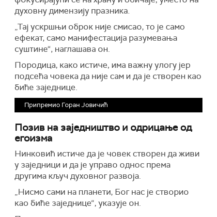
духовну димензију празника.
„Тај ускршњи оброк није смисао, то је само
ефекат, само манифестација разумевања
суштине“, наглашава он.
Породица, како истиче, има важну улогу јер
подсећа човека да није сам и да је створен као
биће заједнице.
Припремио Горан Јовичић
Позив на заједништво и одрицање од
егоизма
Нинковић истиче да је човек створен да живи
у заједници и да је управо однос према
другима кључ духовног развоја.
„Нисмо сами на планети, Бог нас је створио
као биће заједнице“, указује он.