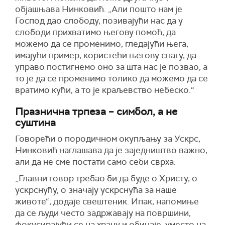
објашњава Нинковић. „Али пошто нам је
Господ дао слободу, позивајући нас да у
слободи прихватимо његову помоћ, да
можемо да се променимо, гледајући њега,
имајући пример, користећи његову снагу, да
управо постигнемо оно за шта нас је позвао, а
то је да се променимо толико да можемо да се
вратимо кући, а то је краљевство небеско.“
Празнична трпеза – симбол, а не
суштина
Говорећи о породичном окупљању за Ускрс,
Нинковић наглашава да је заједништво важно,
али да не сме постати само себи сврха.
„Главни говор требао би да буде о Христу, о
ускрснућу, о значају ускрснућа за наше
животе“, додаје свештеник. Ипак, напомиње
да се људи често задржавају на површини,
фокусирајући се на храну и обичаје, уместо на