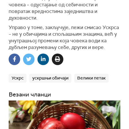
човека – одустајање од себичности и
повратак вредностима заједништва и
духовности.
Управо у томе, закључује, лежи смисао Ускрса
– не у обичајима и спољашњим знацима, већ у
унутрашњој промени која човека води ка
дубљем разумевању себе, других и вере.
Ускрс
ускршњи обичаји
Велики петак
Везани чланци