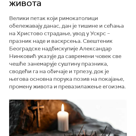
живота
Велики петак који римокатолици
обележавају данас, дан је тишине и сећања
на Христово страдање, увод у Ускрс –
празник наде и васкрсења. Свештеник
Београдске надбискупије Александар
Нинковић указује да савремени човек све
чешће занемарује суштину празника,
сводећи га на обичаје и трпезу, док је
његова основна порука позив на покајање,
промену живота и превазилажење егоизма.