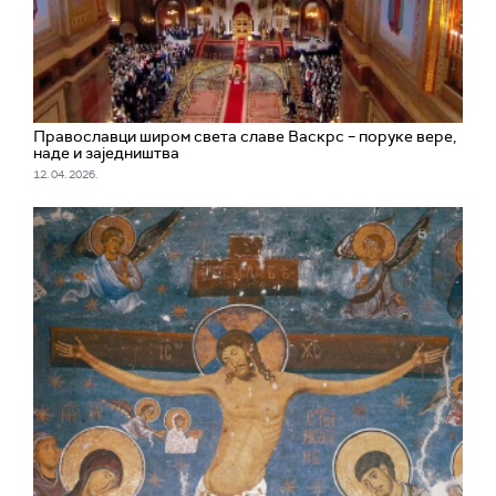
Православци широм света славе Васкрс – поруке вере,
наде и заједништва
12. 04. 2026.