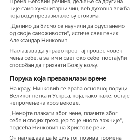
Према његовим речима, дељење са другима
није само хуманитарни чин, већ духовна вежба
која води превазилажењу егоизма.
„Делимо да бисмо се научили да одустанемо
од своје саможивости“, истиче свештеник
Александар Нинковић.
Наглашава да управо кроз тај процес човек
мења себе, а затим и свет око себе, постајући
способан да прихвати Божју вољу.
Порука која превазилази време
На крају, Нинковић се враћа основној поруци
Великог петка и Ускрса, која, како каже, остаје
непромењена кроз векове.
„Немојте плакати због мене, плачите због
себе и својих греха, јер то је много важније“,
подсећа Нинковић на Христове речи.
Он наглашава да је циљ тог позива промена