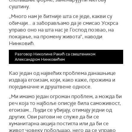
суштину.
„Много нам је битније шта се једе, какви су
обичаји... а заборављамо да је смисао Ускрса
управо оно на шта нас је Господ позвао, на
покајање, на промену живота“, наводи
Нинковић.
Разговор Николине Ракић са свештеником
Александром Нинковићем
Као један од највећих проблема данашњице
издваја егоизам, који, како каже, прожима и
појединачне и друштвене односе.
„Ми имамо један огроман проблем, а можда би
реч која то најбоље описује била саможивост,
егоизам… Људи се убијају, отимају једни од
других. Ови ратови не служе да би се
хуманитарна акција постигла или да би се
живот човеку побољшао, него да се управо