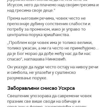
Исусом, него да плачемо над својим гресима и
над гресима своје деце.“
Према његовим речима, човек често не
препознаје дубину сопствених слабости и
потребу за променом, иако је управо то
централна порука хришћанства.
„Проблем који човек има је толико велики,
толико ужасан, а ми га често не примећујемо...
да је Бог морао да дође међу нас да би нас
спасао“, наглашава Нинковић.
Он указује да људи често остају на нивоу речи
и симбола, не улазећи у суштинско
разумевање поруке.
Заборављени смисао Ускрса
Свештеник упозорава да савремени човек
празник све више своди на обичаје и
спољашње форме, занемарујући његову