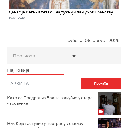
Данас је Велики петак – најтужнији дан у хришћанству
10. 04. 2026.
субота, 08. август 2026.
Прогноза
Најновије
Како се Предраг из Врања заљубио у старе
часовнике
Ник Кејв наступио у Београду у оквиру