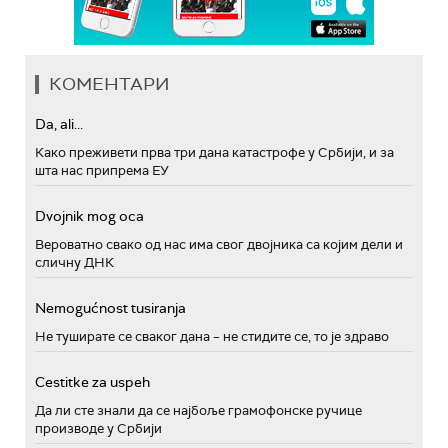
КОМЕНТАРИ
Da, ali...
Како преживети прва три дана катастрофе у Србији, и за
шта нас припрема ЕУ
Dvojnik mog oca
Вероватно свако од нас има свог двојника са којим дели и
сличну ДНК
Nemogućnost tusiranja
Не туширате се сваког дана – не стидите се, то је здраво
Cestitke za uspeh
Да ли сте знали да се најбоље грамофонске ручице
производе у Србији