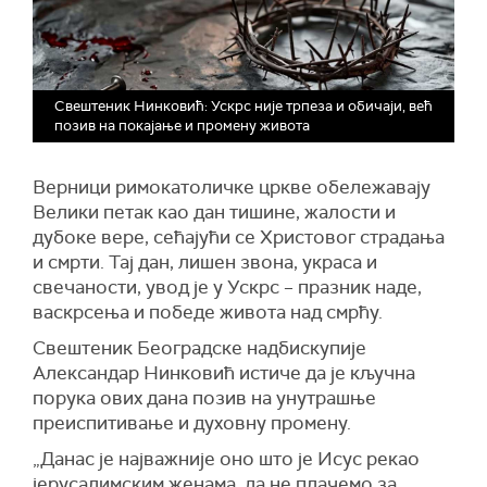
Свештеник Нинковић: Ускрс није трпеза и обичаји, већ
позив на покајање и промену живота
Верници римокатоличке цркве обележавају
Велики петак као дан тишине, жалости и
дубоке вере, сећајући се Христовог страдања
и смрти. Тај дан, лишен звона, украса и
свечаности, увод је у Ускрс – празник наде,
васкрсења и победе живота над смрћу.
Свештеник Београдске надбискупије
Александар Нинковић истиче да је кључна
порука ових дана позив на унутрашње
преиспитивање и духовну промену.
„Данас је најважније оно што је Исус рекао
јерусалимским женама, да не плачемо за