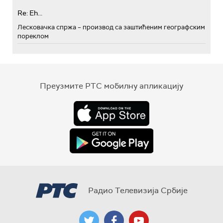
Re: Eh...
Лесковачка спржа – производ са заштићеним географским
пореклом
Преузмите РТС мобилну апликацију
Радио Телевизија Србије