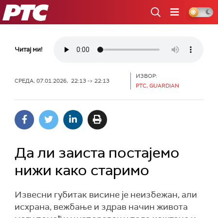
РТС
Читај ми!
ИЗВОР:
СРЕДА, 07.01.2026, 22:13 -> 22:13
РТС, GUARDIAN
Да ли заиста постајемо
нижи како старимо
Извесни губитак висине је неизбежан, али
исхрана, вежбање и здрав начин живота