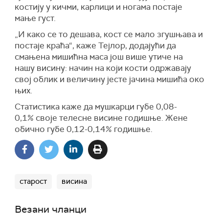
костију у кичми, карлици и ногама постаје
мање густ.
„И како се то дешава, кост се мало згушњава и
постаје краћа“, каже Тејлор, додајући да
смањена мишићна маса још више утиче на
нашу висину: начин на који кости одржавају
свој облик и величину јесте јачина мишића око
њих.
Статистика каже да мушкарци губе 0,08-
0,1% своје телесне висине годишње. Жене
обично губе 0,12-0,14% годишње.
старост
висина
Везани чланци