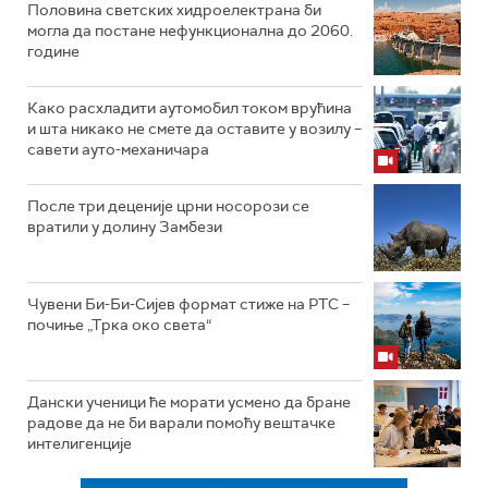
Половина светских хидроелектрана би
могла да постане нефункционална до 2060.
године
Како расхладити аутомобил током врућина
и шта никако не смете да оставите у возилу –
савети ауто-механичара
После три деценије црни носорози се
вратили у долину Замбези
Чувени Би-Би-Сијев формат стиже на РТС –
почиње „Трка око света“
Дански ученици ће морати усмено да бране
радове да не би варали помоћу вештачке
интелигенције