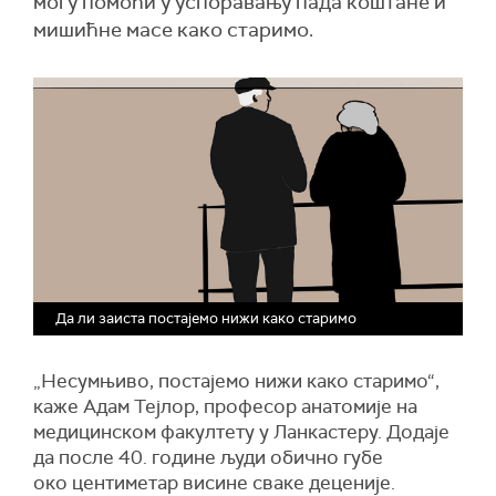
могу помоћи у успоравању пада коштане и
мишићне масе како старимо.
Да ли заиста постајемо нижи како старимо
„Несумњиво, постајемо нижи како старимо“,
каже Адам Тејлор, професор анатомије на
медицинском факултету у Ланкастеру. Додаје
да после 40. године људи обично губе
око центиметар висине сваке деценије.