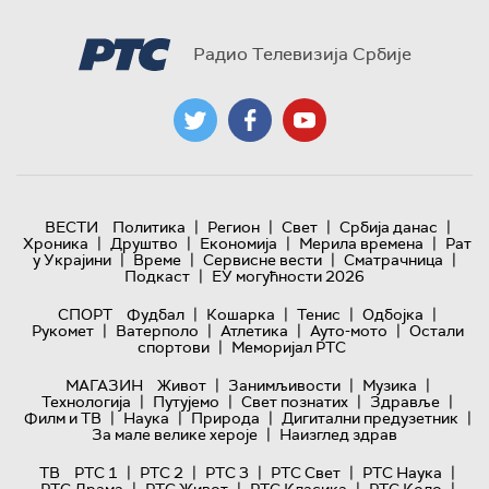
Радио Телевизија Србије
|
|
|
|
ВЕСТИ
Политика
Регион
Свет
Србија данас
|
|
|
|
Хроника
Друштво
Економија
Мерила времена
Рат
|
|
|
|
у Украјини
Време
Сервисне вести
Сматрачница
|
Подкаст
ЕУ могућности 2026
|
|
|
|
СПОРТ
Фудбал
Кошарка
Тенис
Одбојка
|
|
|
|
Рукомет
Ватерполо
Атлетика
Ауто-мото
Остали
|
спортови
Меморијал РТС
|
|
|
МАГАЗИН
Живот
Занимљивости
Музика
|
|
|
|
Технологијa
Путујемо
Свет познатих
Здравље
|
|
|
|
Филм и ТВ
Наука
Природа
Дигитални предузетник
|
За мале велике хероје
Наизглед здрав
|
|
|
|
|
ТВ
РТС 1
РТС 2
РТС 3
РТС Свет
РТС Наука