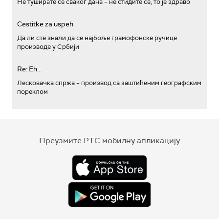
Не туширате се сваког дана – не стидите се, то је здраво
Cestitke za uspeh
Да ли сте знали да се најбоље грамофонске ручице
производе у Србији
Re: Eh...
Лесковачка спржа – производ са заштићеним географским
пореклом
Преузмите РТС мобилну апликацију