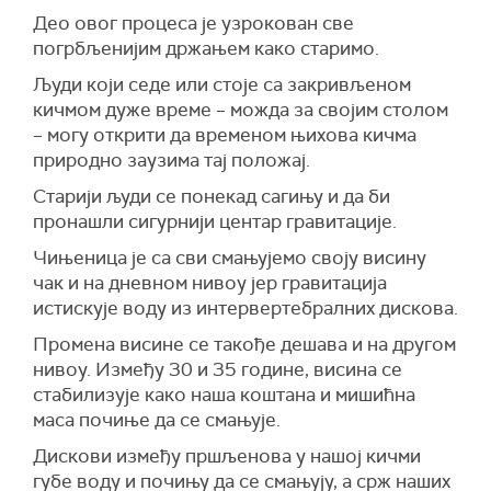
Део овог процеса је узрокован све
погрбљенијим држањем како старимо.
Људи који седе или стоје са закривљеном
кичмом дуже време – можда за својим столом
– могу открити да временом њихова кичма
природно заузима тај положај.
Старији људи се понекад сагињу и да би
пронашли сигурнији центар гравитације.
Чињеница је са сви смањујемо своју висину
чак и на дневном нивоу јер гравитација
истискује воду из интервертебралних дискова.
Промена висине се такође дешава и на другом
нивоу. Између 30 и 35 године, висина се
стабилизује како наша коштана и мишићна
маса почиње да се смањује.
Дискови између пршљенова у нашој кичми
губе воду и почињу да се смањују, а срж наших