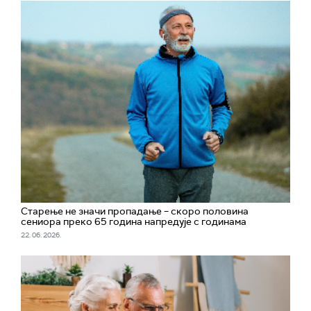
Старење не значи пропадање – скоро половина
сениора преко 65 година напредује с годинама
22. 06. 2026.