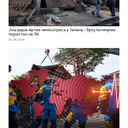
Још једна жртва земљотреса у Јапану – број погинулих
порастао на 36
01. 08. 2026.