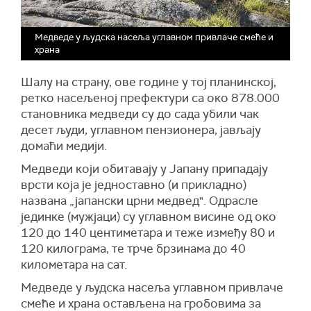
Медведе у људска насеља углавном привлаче смеће и
храна
Шалу на страну, ове године у тој планинској,
ретко насељеној префектури са око 878.000
становника медведи су до сада убили чак
десет људи, углавном пензионера, јављају
домаћи медији.
Медведи који обитавају у Јапану припадају
врсти која је једноставно (и прикладно)
названа „јапански црни медвед". Одрасле
јединке (мужјаци) су углавном висине од око
120 до 140 центиметара и теже између 80 и
120 килограма, те трче брзинама до 40
километара на сат.
Медведе у људска насеља углавном привлаче
смеће и храна остављена на гробовима за