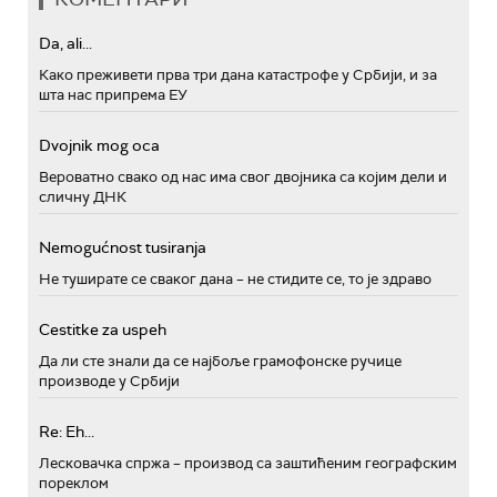
Da, ali...
Како преживети прва три дана катастрофе у Србији, и за
шта нас припрема ЕУ
Dvojnik mog oca
Вероватно свако од нас има свог двојника са којим дели и
сличну ДНК
Nemogućnost tusiranja
Не туширате се сваког дана – не стидите се, то је здраво
Cestitke za uspeh
Да ли сте знали да се најбоље грамофонске ручице
производе у Србији
Re: Eh...
Лесковачка спржа – производ са заштићеним географским
пореклом