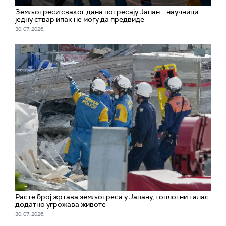
Земљотреси сваког дана потресају Јапан – научници
једну ствар ипак не могу да предвиде
30. 07. 2026.
Расте број жртава земљотреса у Јапану, топлотни талас
додатно угрожава животе
30. 07. 2026.