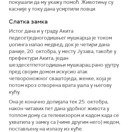
покушали да му укажу помоћ. Животињу су
касније у току дана усмртили ловци.
Слатка замка
Истог дана и у граду Акита
педесетједногодишњег мушкарца је током
џогинга напао медвед, док је четири дана
раније, 20. октобра, у месту Јузава, такође у
префектури Акита, један
шездесетпетогодишњи мушкарац рано ујутру
пред својим домом искусио атак
четвороножног сваштоједа, женке, која је
потом кроз отворена врата ушла у његову
кућу.
Она је коначно долијала тек 25. октобра,
након читавих пет дана удобног живота у
топлом дому са телевизором и кадом када се
ухватила у замку са (чиме другим него) медом,
постављену на излазу из куће.