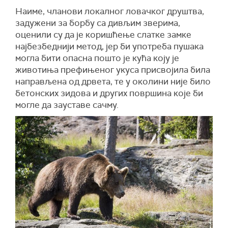
Наиме, чланови локалног ловачког друштва,
задужени за борбу са дивљим зверима,
оценили су да је коришћење слатке замке
најбезбеднији метод, јер би употреба пушака
могла бити опасна пошто је кућа коју је
животиња префињеног укуса присвојила била
направљена од дрвета, те у околини није било
бетонских зидова и других површина које би
могле да зауставе сачму.