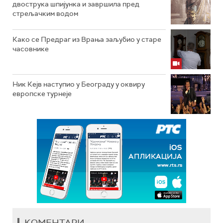
двострука шпијунка и завршила пред
стрељачким водом
Како се Предраг из Врања заљубио у старе
часовнике
Ник Кејв наступио у Београду у оквиру
европске турнеје
КОМЕНТАРИ