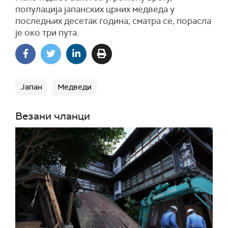
популација јапанских црних медведа у
последњих десетак година, сматра се, порасла
је око три пута.
Јапан
Медведи
Везани чланци