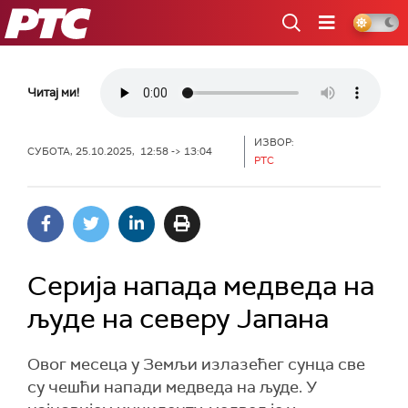
РТС
Читај ми!
ИЗВОР:
СУБОТА, 25.10.2025, 12:58 -> 13:04
РТС
Серија напада медведа на
људе на северу Јапана
Овог месеца у Земљи излазећег сунца све
су чешћи напади медведа на људе. У