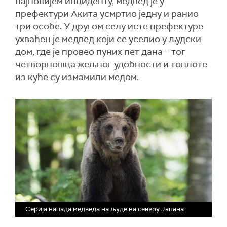
најновијем инциденту, медвед је у
префектури Акита усмртио једну и ранио
три особе. У другом селу исте префектуре
ухваћен је медвед који се уселио у људски
дом, где је провео пуних пет дана – тог
четворношца жељног удобности и топлоте
из куће су измамили медом.
Серија напада медведа на људе на северу Јапана