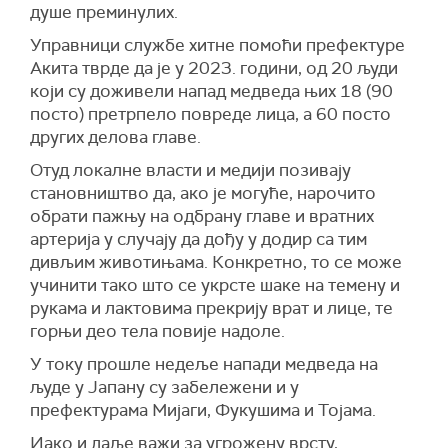
душе преминулих.
Управници службе хитне помоћи префектуре
Акита тврде да је у 2023. години, од 20 људи
који су доживели напад медведа њих 18 (90
посто) претрпело повреде лица, а 60 посто
других делова главе.
Отуд локалне власти и медији позивају
становништво да, ако је могуће, нарочито
обрати пажњу на одбрану главе и вратних
артерија у случају да дођу у додир са тим
дивљим животињама. Конкретно, то се може
учинити тако што се укрсте шаке на темену и
рукама и лактовима прекрију врат и лице, те
горњи део тела повије надоле.
У току прошле недеље напади медведа на
људе у Јапану су забележени и у
префектурама Мијаги, Фукушима и Тојама.
Иако и даље важи за угрожену врсту,