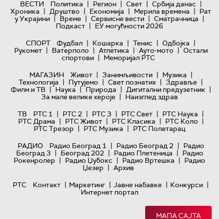
|
|
|
|
ВЕСТИ
Политика
Регион
Свет
Србија данас
|
|
|
|
Хроника
Друштво
Економија
Мерила времена
Рат
|
|
|
|
у Украјини
Време
Сервисне вести
Сматрачница
|
Подкаст
ЕУ могућности 2026
|
|
|
|
СПОРТ
Фудбал
Кошарка
Тенис
Одбојка
|
|
|
|
Рукомет
Ватерполо
Атлетика
Ауто-мото
Остали
|
спортови
Меморијал РТС
|
|
|
МАГАЗИН
Живот
Занимљивости
Музика
|
|
|
|
Технологијa
Путујемо
Свет познатих
Здравље
|
|
|
|
Филм и ТВ
Наука
Природа
Дигитални предузетник
|
За мале велике хероје
Наизглед здрав
|
|
|
|
|
ТВ
РТС 1
РТС 2
РТС 3
РТС Свет
РТС Наука
|
|
|
|
РТС Драма
РТС Живот
РТС Класика
РТС Коло
|
|
РТС Трезор
РТС Музика
РТС Полетарац
|
|
РАДИО
Радио Београд 1
Радио Београд 2
Радио
|
|
|
Београд 3
Београд 202
Радио Плетеница
Радио
|
|
|
Рокенролер
Радио Џубокс
Радио Вртешка
Радио
|
Џезер
Архив
|
|
|
|
РТС
Контакт
Маркетинг
Јавне набавке
Конкурси
Интернет портал
МАПА САЈТА