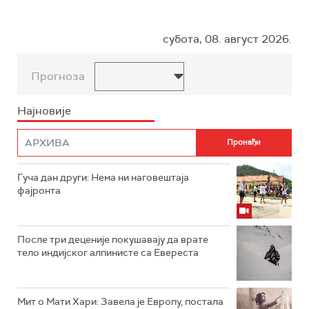
субота, 08. август 2026.
Прогноза
Најновије
Гуча дан други: Нема ни наговештаја
фајронта
После три деценије покушавају да врате
тело индијског алпинисте са Евереста
Мит о Мати Хари: Завела је Европу, постала