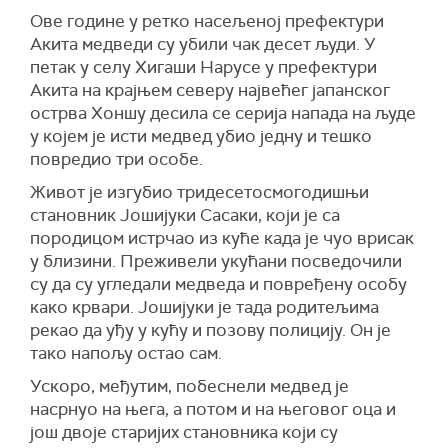
Ове године у ретко насељеној префектури
Акита медведи су убили чак десет људи. У
петак у селу Хигаши Нарусе у префектури
Акита на крајњем северу највећег јапанског
острва Хоншу десила се серија напада на људе
у којем је исти медвед убио једну и тешко
повредио три особе.
Живот је изгубио тридесетосмогодишњи
становник Јошијуки Сасаки, који је са
породицом истрчао из куће када је чуо врисак
у близини. Преживели укућани посведочили
су да су угледали медведа и повређену особу
како крвари. Јошијуки је тада родитељима
рекао да уђу у кућу и позову полицију. Он је
тако напољу остао сам.
Ускоро, међутим, побеснели медвед је
насрнуо на њега, а потом и на његовог оца и
још двоје старијих становника који су