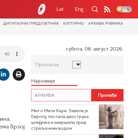
Lat
Eng
ДИГИТАЛНИ ПРЕДУЗЕТНИК
КУЛТУРНО
АРХИВА РУБРИКА
субота, 08. август 2026.
Прогноза
Најновије
Мит о Мати Хари: Завела је
Европу, постала двострука
ина.
шпијунка и завршила пред
ема брзој
стрељачким водом