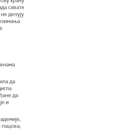
Нову храну
ада схвате
 не делују
 узимања
е
ценама
ила да
дигла
ђане да
је и
адемије,
 пацова,