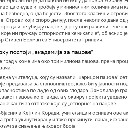
 интересантно је да пацови не могу да поврате храну. 
иво да оњуше и пробају у минималним количинама и к
ана безбедна, онда ће јести. Због тога класични отрови
е. Отрови који споро делују, после неколико дана од
коро да и не убијају пацове, јер су они развили генетск
 које им пружају отпорност на хемикалије“, објаснио је
р Стивен Белман са Универзитета Гринвич.
рку постоји „академија за пацове“
е град у коме има око три милиона пацова, према про
вача.
једна учитељуца, коју су назвали „царицом пацова“ сет
је предавања за становништво, како би у јавности по
опасностима по људе од ових глодара. Замолила је гра
сваког пацова којег виде, а у оквиру пројекта уведено 
ње канти за отпатке које су „отпорне“ на пацове.
објаснила Кејтлин Коради, учитељица и оснивач ове ак
 треба укинути храну и тако прекинути ланац исхране
и кључ за смањење њиховог броја.