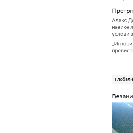
Претрп
Алекс До
навике љ
услови 
„Игнорис
превисок
Глобалн
Везани