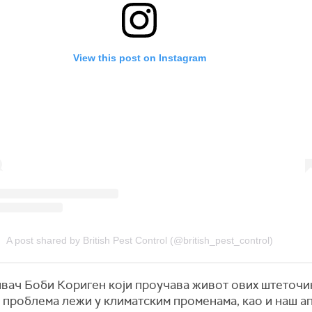
View this post on Instagram
A post shared by British Pest Control (@british_pest_control)
вач Боби Кориген који проучава живот ових штеточи
 проблема лежи у климатским променама, као и наш ап