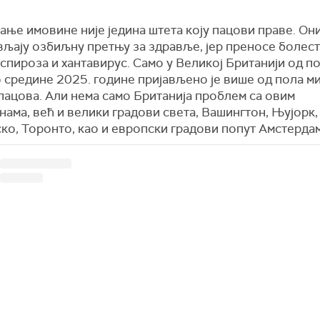
ње имовине није једина штета коју пацови праве. Он
вљају озбиљну претњу за здравље, јер преносе болест
спироза и хантавирус. Само у Великој Британији од п
о средине 2025. године пријављено је више од пола м
пацова. Али нема само Британија проблем са овим
ама, већ и велики градови света, Вашингтон, Њујорк,
ко, Торонто, као и европски градови попут Амстердам