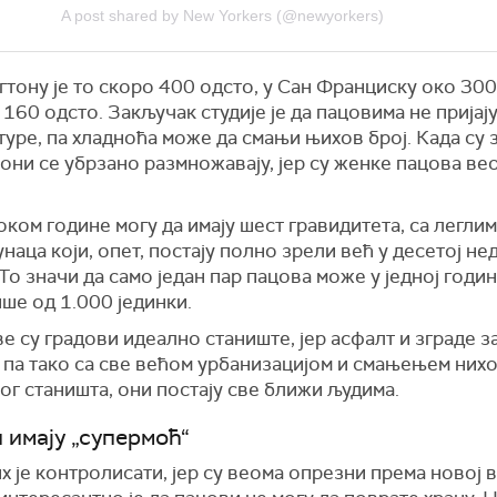
A post shared by New Yorkers (@newyorkers)
тону је то скоро 400 одсто, у Сан Франциску око 300
160 одсто. Закључак студије је да пацовима не пријај
уре, па хладноћа може да смањи њихов број. Када су 
 они се убрзано размножавају, јер су женке пацова ве
ком године могу да имају шест гравидитета, са леглим
наца који, опет, постају полно зрели већ у десетој н
То значи да само један пар пацова може у једној годин
ше од 1.000 јединки.
е су градови идеално станиште, јер асфалт и зграде з
 па тако са све већом урбанизацијом и смањењем них
г станишта, они постају све ближи људима.
 имају „супермоћ“
х је контролисати, јер су веома опрезни према новој 