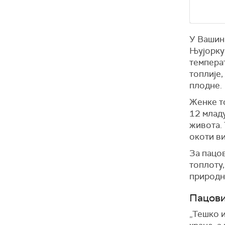
У Вашинг
Њујорку 
температ
топлије,
плодне.
Женке то
12 младу
живота. 
окоти ви
За пацов
топлоту,
природно
Пацови
„Тешко и