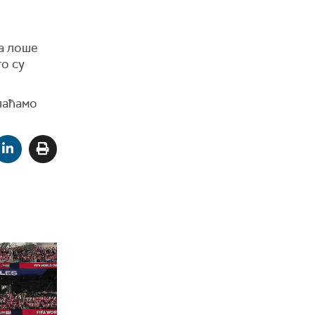
на лоше
то су
плаћамо