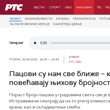
РТС
ВЕСТИ
СПОРТ
OKO
МАГАЗИН
ТВ
Р
ЖИВОТ
ЗАНИМЉИВОСТИ
МУЗИКА
ТЕХНОЛОГИЈA
ПУТУЈ
ЗА МАЛЕ ВЕЛИКЕ ХЕРОЈЕ
НАИЗГЛЕД ЗДРАВ
Читај ми!
ИЗВОР:
УТОРАК, 30.09.2025, 16:30 -> 16:43
РТС, BBC
Пацови су нам све ближе – 
повећавају њихову бројнос
Пораст броја пацова у градовима света све је
Истраживачи сматрају да на то утичу климатске
храни, као и складиштење смећа.