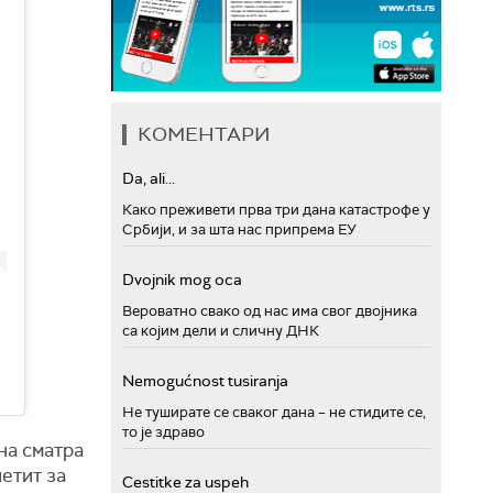
КОМЕНТАРИ
Da, ali...
Како преживети прва три дана катастрофе у
Србији, и за шта нас припрема ЕУ
Dvojnik mog oca
Вероватно свако од нас има свог двојника
са којим дели и сличну ДНК
Nemogućnost tusiranja
Не туширате се сваког дана – не стидите се,
то је здраво
на сматра
етит за
Cestitke za uspeh