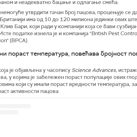
раном и неадекватно бацање и одлагање смећа.
 немогуће утврдити тачан број пацова, процењује се д
Британији има од 10 до 120 милиона јединки ових ште
 Клив Бари, који ради у компанији која се бави сузбиј
Исте податке изнела је и компанија "British Pest Contro
ion" (BPCA).
ни пораст температура, повећава бројност по
која је објављена у часопису
Science Advances
, истраж
ва, у којима је забележен пораст популације ових гло
довима који су имали пораст вредности температура, 
аст активности пацова.