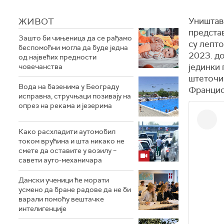
ЖИВОТ
Уништава
предста
Зашто би чињеница да се рађамо
су лепто
беспомоћни могла да буде једна
2023. д
од највећих предности
јединки 
човечанства
штеточин
Вода на базенима у Београду
Францис
исправна, стручњаци позивају на
опрез на рекама и језерима
Како расхладити аутомобил
током врућина и шта никако не
смете да оставите у возилу –
савети ауто-механичара
Дански ученици ће морати
усмено да бране радове да не би
варали помоћу вештачке
интелигенције