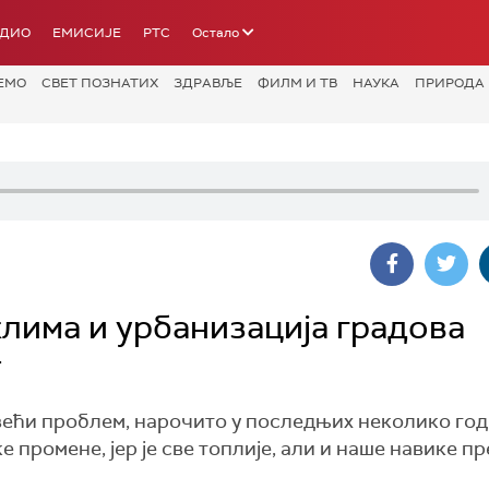
АДИО
ЕМИСИЈЕ
РТС
Остало
ЕМО
СВЕТ ПОЗНАТИХ
ЗДРАВЉЕ
ФИЛМ И ТВ
НАУКА
ПРИРОДА
клима и урбанизација градова
т
 већи проблем, нарочито у последњих неколико год
 промене, јер је све топлије, али и наше навике пр