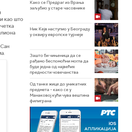
Како се Предраг из Врања
заљубио у старе часовнике
и
и као што
очетка
Ник Кејв наступио у Београду
илиона
у оквиру европске турнеје
 Сан
а.
Зашто би чињеница да се
рађамо беспомоћни могла да
буде једна од највећих
предности човечанства
Од танке жице до уникатних
предмета – како се у
Манаковој кући чува вештина
филиграна