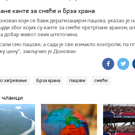
ане канте за смеће и брза храна
нован који се бави дератизацијом пацова, указао је 
уди због којих су канте за смеће претрпане храном, ш
за добар живот ових штеточина.
али смо пацове, а сада је све измакло контроли, па 
у цену“, закључио је Донован.
о загревање
Брза храна
пацови
смеће
 чланци