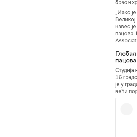
брзом х
„Иако је
Великој 
навео је
пацова. 
Associat
Глобал
пацова
Студија 
16 градо
је у гра
већи пор