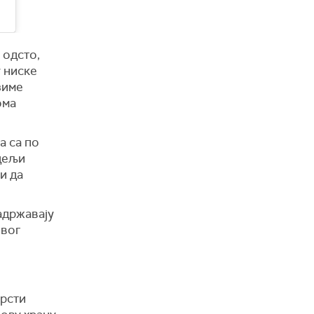
 одсто,
у ниске
зиме
ома
а са по
едељи
и да
адржавају
овог
врсти