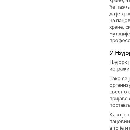
хране, а
ће пажљ
да је хр
на пацов
хране, с
мутације
професо
У Њујо
Њујорк ј
истражи
Тако се 
организу
свест о 
пријаве 
поставља
Како је 
пацовима
а то је 