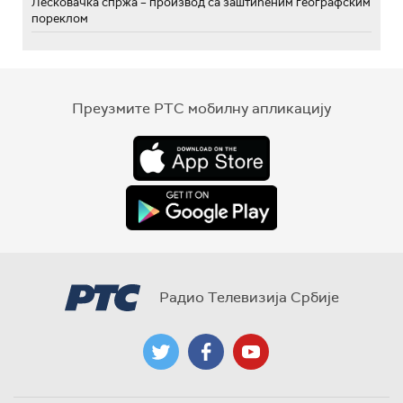
Лесковачка спржа – производ са заштићеним географским
пореклом
Преузмите РТС мобилну апликацију
Радио Телевизија Србије