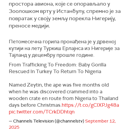
простора авиона, које се опорављало у
Зоолошком врту у Истанбулу, спремно је за
повратак у своју земљу порекла Нигерију,
преносе медији.
Петомесечна горила пронађена је у дрвеној
кутији на лету Туркиш Ерлајнса из Нигерије за
Тајланд у децембру прошле године.
From Trafficking To Freedom: Baby Gorilla
Rescued In Turkey To Return To Nigeria
Named Zeytin, the ape was five months old
when he was discovered crammed into a
wooden crate en route from Nigeria to Thailand
days before Christmas.
https://t.co/gCIXPJg48a
pic.twitter.com/TCrkDDhtqn
— Channels Television (@channelstv)
September 12,
2025