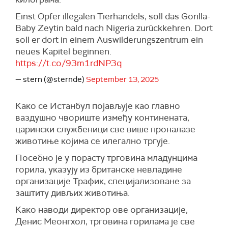
Einst Opfer illegalen Tierhandels, soll das Gorilla-
Baby Zeytin bald nach Nigeria zurückkehren. Dort
soll er dort in einem Auswilderungszentrum ein
neues Kapitel beginnen.
https://t.co/93m1rdNP3q
— stern (@sternde)
September 13, 2025
Како се Истанбул појављује као главно
ваздушно чвориште између континената,
царински службеници све више проналазе
животиње којима се илегално тргује.
Посебно је у порасту трговина младунцима
горила, указују из британске невладине
организације Трафик, специјализоване за
заштиту дивљих животиња.
Како наводи директор ове организације,
Денис Меонгхол, трговина горилама је све