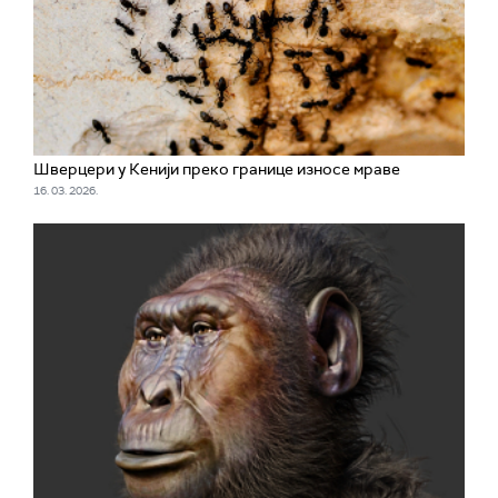
Шверцери у Кенији преко границе износе мраве
16. 03. 2026.