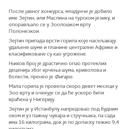
После јавног конкурса, младунче је добило
име Зејтин, или Маслина на турском језику, и
опорављало се у Зоолошком врту
Полонезкои.
Зејтин припада врсти горила које насељавају
удаљене шуме и планине централне Африке и
класификоване су као угрожене.
Њихов број је драстично опао протеклих
деценија због крчења шума, криволова и
болести, пренео је
Фигаро.
Мала горила је провела скоро девет месеци у
Зоо врту и очекује се да ће ускоро бити
враћена у Нигерију.
Зејтин је у Истанбулу напредовао под будним
оком и уз пажњу чувара и стручњака, па сада
има 16 килограма, док је по доласку тежио 9,4
килограма.