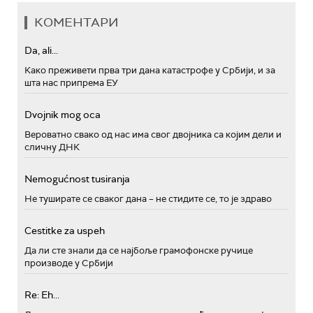
КОМЕНТАРИ
Da, ali...
Како преживети прва три дана катастрофе у Србији, и за
шта нас припрема ЕУ
Dvojnik mog oca
Вероватно свако од нас има свог двојника са којим дели и
сличну ДНК
Nemogućnost tusiranja
Не туширате се сваког дана – не стидите се, то је здраво
Cestitke za uspeh
Да ли сте знали да се најбоље грамофонске ручице
производе у Србији
Re: Eh...