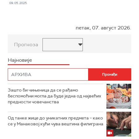
09. 05. 2025.
петак, 07. август 2026.
Прогноза
Најновије
Зашто би чињеница да се рађамо
беспомоћни могла да буде једна од највећих
предности човечанства
Од танке жице до уникатних предмета – како
се у Манаковој кући чува вештина филиграна