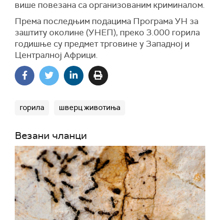
више повезана са организованим криминалом.
Према последњим подацима Програма УН за
заштиту околине (УНЕП), преко 3.000 горила
годишње су предмет трговине у Западној и
Централној Африци.
горила
шверц животиња
Везани чланци