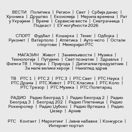
|
|
|
|
ВЕСТИ
Политика
Регион
Свет
Србија данас
|
|
|
|
Хроника
Друштво
Економија
Мерила времена
Рат
|
|
|
|
у Украјини
Време
Сервисне вести
Сматрачница
|
Подкаст
ЕУ могућности 2026
|
|
|
|
СПОРТ
Фудбал
Кошарка
Тенис
Одбојка
|
|
|
|
Рукомет
Ватерполо
Атлетика
Ауто-мото
Остали
|
спортови
Меморијал РТС
|
|
|
МАГАЗИН
Живот
Занимљивости
Музика
|
|
|
|
Технологијa
Путујемо
Свет познатих
Здравље
|
|
|
|
Филм и ТВ
Наука
Природа
Дигитални предузетник
|
За мале велике хероје
Наизглед здрав
|
|
|
|
|
ТВ
РТС 1
РТС 2
РТС 3
РТС Свет
РТС Наука
|
|
|
|
РТС Драма
РТС Живот
РТС Класика
РТС Коло
|
|
РТС Трезор
РТС Музика
РТС Полетарац
|
|
РАДИО
Радио Београд 1
Радио Београд 2
Радио
|
|
|
Београд 3
Београд 202
Радио Плетеница
Радио
|
|
|
Рокенролер
Радио Џубокс
Радио Вртешка
Радио
|
Џезер
Архив
|
|
|
|
РТС
Контакт
Маркетинг
Јавне набавке
Конкурси
Интернет портал