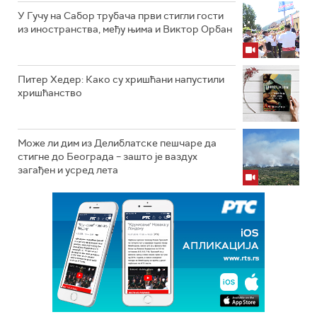
У Гучу на Сабор трубача први стигли гости
из иностранства, међу њима и Виктор Орбан
Питер Хедер: Како су хришћани напустили
хришћанство
Може ли дим из Делиблатске пешчаре да
стигне до Београда – зашто је ваздух
загађен и усред лета