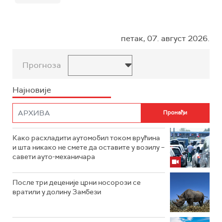
петак, 07. август 2026.
Прогноза
Најновије
Како расхладити аутомобил током врућина
и шта никако не смете да оставите у возилу –
савети ауто-механичара
После три деценије црни носорози се
вратили у долину Замбези