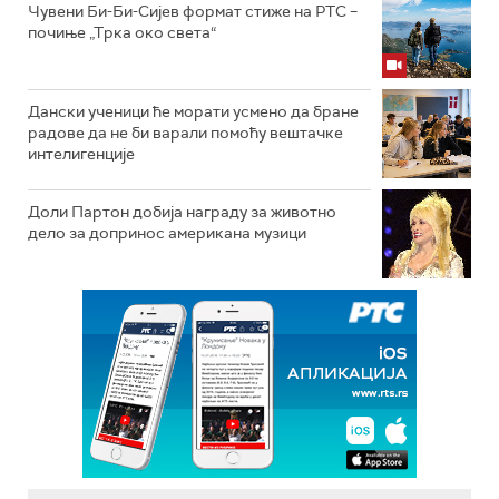
Чувени Би-Би-Сијев формат стиже на РТС –
почиње „Трка око света“
Дански ученици ће морати усмено да бране
радове да не би варали помоћу вештачке
интелигенције
Доли Партон добија награду за животно
дело за допринос американа музици