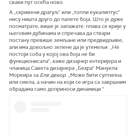
сваки пут осећа ново.
А „скривени драгуљ“ или „топли еукалиптус“
нису ништа друго до палете боја. Што је дуже
посматрате, више је запажате: плава се крије у
његовим дубинама и спречава да ствари
постану превише земљане или предвидљиве,
али има довољно зелене да је утемељи. „Не
постоји соба у којој ова боја не би
функционисала“, каже дизајнер ентеријера и
чланица Савета дизајнера „Бехра“ Мануела
Мореира за
Еле декор.
„Може бити суптилна
или смела, а начин на који се игра са завршним
обрадама само доприноси динамици.“