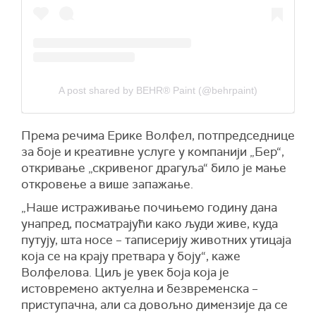
A post shared by BEHR® Paint (@behrpaint)
Према речима Ерике Волфел, потпредседнице
за боје и креативне услуге у компанији „Бер“,
откривање „скривеног драгуља“ било је мање
откровење а више запажање.
„Наше истраживање почињемо годину дана
унапред, посматрајући како људи живе, куда
путују, шта носе – таписерију животних утицаја
која се на крају претвара у боју“, каже
Волфелова. Циљ је увек боја која је
истовремено актуелна и безвременска –
приступачна, али са довољно димензије да се