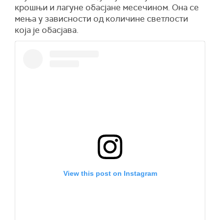
крошњи и лагуне обасјане месечином. Она се
мења у зависности од количине светлости
која је обасјава.
View this post on Instagram