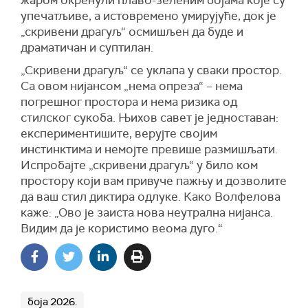
упечатљиве, а истовремено умирујуће, док је
„скривени драгуљ“ осмишљен да буде и
драматичан и суптилан.
„Скривени драгуљ“ се уклапа у сваки простор.
Са овом нијансом „нема опреза“ – нема
погрешног простора и нема ризика од
стилског сукоба. Њихов савет је једноставан:
експериментишите, верујте својим
инстинктима и немојте превише размишљати.
Испробајте „скривени драгуљ“ у било ком
простору који вам привуче пажњу и дозволите
да ваш стил диктира одлуке. Како Волфелова
каже: „Ово је заиста нова неутрална нијанса.
Видим да је користимо веома дуго.“
боја 2026.