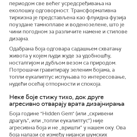
периодом све већег усредсређивања на
еколошку одговорност. Трансформативна
тиркизна је представљена као флуидна фузија
поуздане тамноплаве и воденозелене, што је
чини погодном за различите намене и стилове
дизајна.
Одабрана боја одговара садашњем схватању
живота у којем људи жуде за удобношћу,
носталгијом и дубљом везом са природом.
Потрошачи гравитирају зеленим бојама, а
топли еукалиптус испуњава то интересовање,
нудећи осећај отпорности и спокоја.
Неке боје стижу тихо, док друге
агресивно отварају врата дизајнирања
Боја године "Hidden Gem" (или „скривени
драгуљ“, или „топли еукалиптус“) није
агресивна боја и не „вришти“ у нашем оку. Ова
боја налази се између нијанси шумских