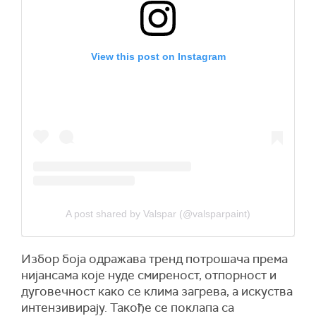
View this post on Instagram
A post shared by Valspar (@valsparpaint)
Избор боја одражава тренд потрошача према
нијансама које нуде смиреност, отпорност и
дуговечност како се клима загрева, а искуства
интензивирају. Такође се поклапа са