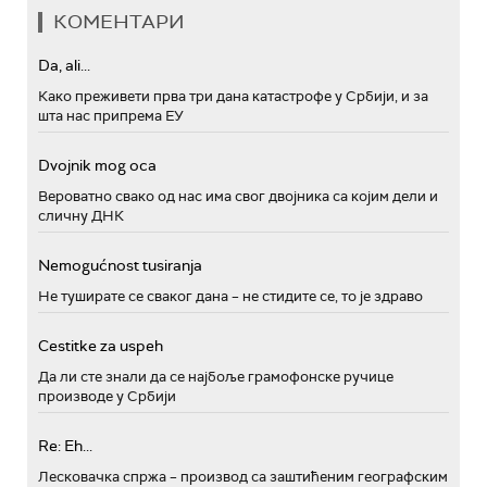
КОМЕНТАРИ
Da, ali...
Како преживети прва три дана катастрофе у Србији, и за
шта нас припрема ЕУ
Dvojnik mog oca
Вероватно свако од нас има свог двојника са којим дели и
сличну ДНК
Nemogućnost tusiranja
Не туширате се сваког дана – не стидите се, то је здраво
Cestitke za uspeh
Да ли сте знали да се најбоље грамофонске ручице
производе у Србији
Re: Eh...
Лесковачка спржа – производ са заштићеним географским