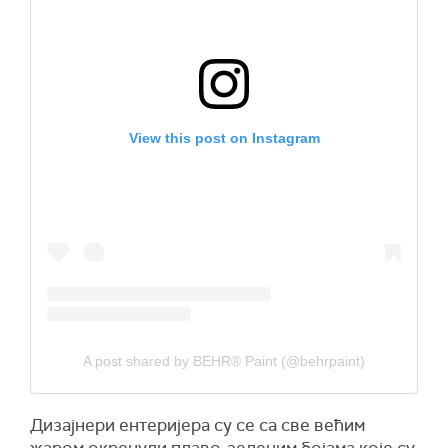
View this post on Instagram
A post shared by BEHR® Paint (@behrpaint)
Дизајнери ентеријера су се са све већим
жаром окренули плаво-зеленим бојама које су