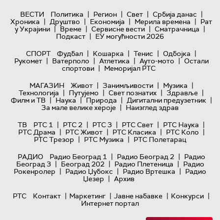
|
|
|
|
ВЕСТИ
Политика
Регион
Свет
Србија данас
|
|
|
|
Хроника
Друштво
Економија
Мерила времена
Рат
|
|
|
|
у Украјини
Време
Сервисне вести
Сматрачница
|
Подкаст
ЕУ могућности 2026
|
|
|
|
СПОРТ
Фудбал
Кошарка
Тенис
Одбојка
|
|
|
|
Рукомет
Ватерполо
Атлетика
Ауто-мото
Остали
|
спортови
Меморијал РТС
|
|
|
МАГАЗИН
Живот
Занимљивости
Музика
|
|
|
|
Технологијa
Путујемо
Свет познатих
Здравље
|
|
|
|
Филм и ТВ
Наука
Природа
Дигитални предузетник
|
За мале велике хероје
Наизглед здрав
|
|
|
|
|
ТВ
РТС 1
РТС 2
РТС 3
РТС Свет
РТС Наука
|
|
|
|
РТС Драма
РТС Живот
РТС Класика
РТС Коло
|
|
РТС Трезор
РТС Музика
РТС Полетарац
|
|
РАДИО
Радио Београд 1
Радио Београд 2
Радио
|
|
|
Београд 3
Београд 202
Радио Плетеница
Радио
|
|
|
Рокенролер
Радио Џубокс
Радио Вртешка
Радио
|
Џезер
Архив
|
|
|
|
РТС
Контакт
Маркетинг
Јавне набавке
Конкурси
Интернет портал