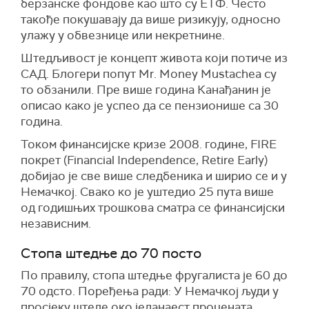
берзанске фондове као што су ЕТФ. Често
такође покушавају да више ризикују, односно
улажу у обвезнице или некретнине.
Штедљивост је концепт живота који потиче из
САД. Блогери попут Mr. Money Mustachea су
то обзанили. Пре више година Канађанин је
описао како је успео да се пензионише са 30
година.
Током финансијске кризе 2008. године, FIRE
покрет (Financial Independence, Retire Early)
добијао је све више следбеника и ширио се и у
Немачкој. Свако ко је уштедио 25 пута више
од годишњих трошкова сматра се финансијски
независним.
Стопа штедње до 70 посто
По правилу, стопа штедње фругалиста је 60 до
70 одсто. Поређења ради: У Немачкој људи у
просјеку штеде око једанаест процената