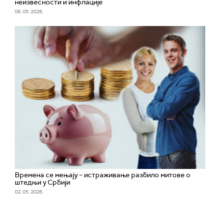
неизвесности и инфлације
06. 05. 2026.
Времена се мењају – истраживање разбило митове о
штедњи у Србији
02. 05. 2026.