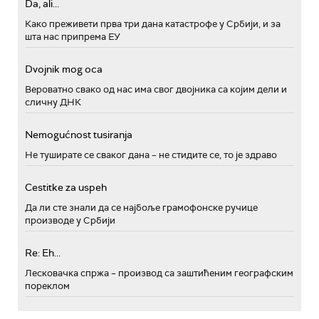
Da, ali...
Како преживети прва три дана катастрофе у Србији, и за
шта нас припрема ЕУ
Dvojnik mog oca
Вероватно свако од нас има свог двојника са којим дели и
сличну ДНК
Nemogućnost tusiranja
Не туширате се сваког дана – не стидите се, то је здраво
Cestitke za uspeh
Да ли сте знали да се најбоље грамофонске ручице
производе у Србији
Re: Eh...
Лесковачка спржа – производ са заштићеним географским
пореклом