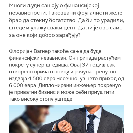
Многи људи сањају о финансијској
независности. Такозвани фругалисти желе
брзо да стекну богатство. Да би то урадили,
штеде и улажу сваки цент. Да ли је ово само
за оне који добро зарађују?
Флоријан Вагнер такође сања да буде
финансијски независан. Он припада растућем
покрету супер-штедиша. Овај 37-годишњак
отворено прича о новцу и рачуна: тренутно
издваја 4.500 евра месечно, уз нето приход од
6.000 евра. Дипломирани инжењер покренуо
је приватни бизнис и може себи приуштити
тако високу стопу уштеде.