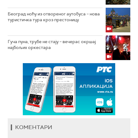
Београд ноћу из отвореног аутобуса – нова
туристичка тура кроз престоницу
Гуча пуна, трубе не стају – вечерас окршај
најбољих оркестара
КОМЕНТАРИ