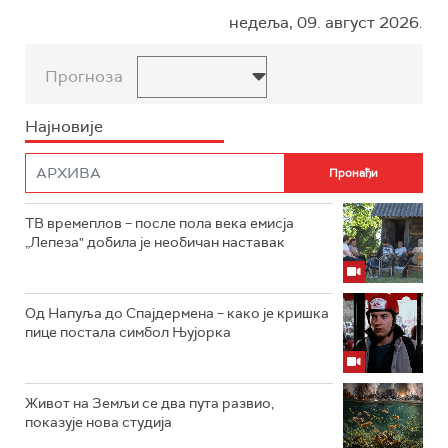
недеља, 09. август 2026.
Прогноза
Најновије
ТВ времеплов – после пола века емисја
„Лепеза" добила је необичан наставак
Од Напуља до Спајдермена – како је кришка
пице постала симбол Њујорка
Живот на Земљи се два пута развио,
показује нова студија