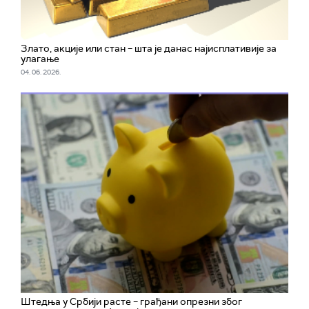
Злато, акције или стан – шта је данас најисплативије за
улагање
04. 06. 2026.
Штедња у Србији расте – грађани опрезни због