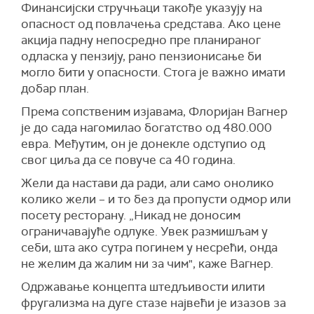
Финансијски стручњаци такође указују на
опасност од повлачења средстава. Ако цене
акција падну непосредно пре планираног
одласка у пензију, рано пензионисање би
могло бити у опасности. Стога је важно имати
добар план.
Према сопственим изјавама, Флоријан Вагнер
је до сада нагомилао богатство од 480.000
евра. Међутим, он је донекле одступио од
свог циља да се повуче са 40 година.
Жели да настави да ради, али само онолико
колико жели – и то без да пропусти одмор или
посету ресторану. „Никад не доносим
ограничавајуће одлуке. Увек размишљам у
себи, шта ако сутра погинем у несрећи, онда
не желим да жалим ни за чим", каже Вагнер.
Одржавање концепта штедљивости илити
фругализма на дуге стазе највећи је изазов за