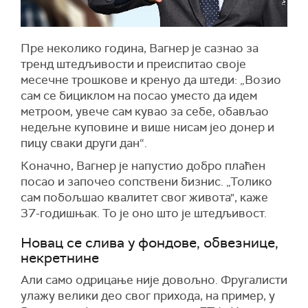
Пре неколико година, Вагнер је сазнао за
тренд штедљивости и преиспитао своје
месечне трошкове и кренуо да штеди: „Возио
сам се бициклом на посао уместо да идем
метроом, увече сам кувао за себе, обављао
недељне куповине и више нисам јео донер и
пицу сваки други дан“.
Коначно, Вагнер је напустио добро плаћен
посао и започео сопствени бизнис. „Толико
сам побољшао квалитет свог живота", каже
37-годишњак. То је оно што је штедљивост.
Новац се слива у фондове, обвезнице,
некретнине
Али само одрицање није довољно. Фругалисти
улажу велики део свог прихода, на пример, у