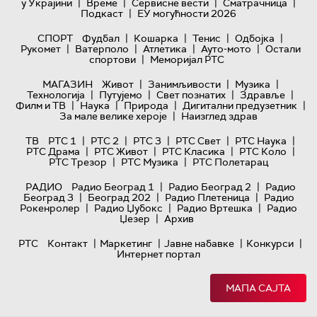
|
|
|
|
у Украјини
Време
Сервисне вести
Сматрачница
|
Подкаст
ЕУ могућности 2026
|
|
|
|
СПОРТ
Фудбал
Кошарка
Тенис
Одбојка
|
|
|
|
Рукомет
Ватерполо
Атлетика
Ауто-мото
Остали
|
спортови
Меморијал РТС
|
|
|
МАГАЗИН
Живот
Занимљивости
Музика
|
|
|
|
Технологијa
Путујемо
Свет познатих
Здравље
|
|
|
|
Филм и ТВ
Наука
Природа
Дигитални предузетник
|
За мале велике хероје
Наизглед здрав
|
|
|
|
|
ТВ
РТС 1
РТС 2
РТС 3
РТС Свет
РТС Наука
|
|
|
|
РТС Драма
РТС Живот
РТС Класика
РТС Коло
|
|
РТС Трезор
РТС Музика
РТС Полетарац
|
|
РАДИО
Радио Београд 1
Радио Београд 2
Радио
|
|
|
Београд 3
Београд 202
Радио Плетеница
Радио
|
|
|
Рокенролер
Радио Џубокс
Радио Вртешка
Радио
|
Џезер
Архив
|
|
|
|
РТС
Контакт
Маркетинг
Јавне набавке
Конкурси
Интернет портал
МАПА САЈТА