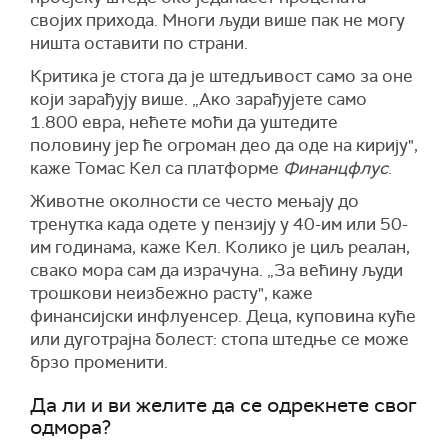
својих прихода. Многи људи више пак не могу
ништа оставити по страни.
Критика је стога да је штедљивост само за оне
који зарађују више. „Ако зарађујете само
1.800 евра, нећете моћи да уштедите
половину јер ће огроман део да оде на кирију",
каже Томас Кел са платформе
Финанцфлус
.
Животне околности се често мењају до
тренутка када одете у пензију у 40-им или 50-
им годинама, каже Кел. Колико је циљ реалан,
свако мора сам да израчуна. „За већину људи
трошкови неизбежно расту", каже
финансијски инфлуенсер. Деца, куповина куће
или дуготрајна болест: стопа штедње се може
брзо променити.
Да ли и ви желите да се одрекнете свог
одмора?