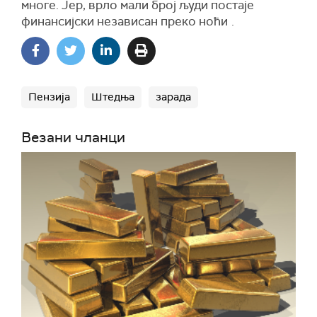
многе. Јер, врло мали број људи постаје
финансијски независан преко ноћи
.
Пензија
Штедња
зарада
Везани чланци