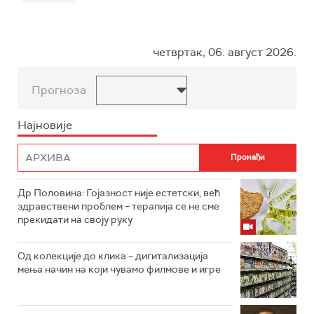
четвртак, 06. август 2026.
Прогноза
Најновије
Др Половина: Гојазност није естетски, већ
здравствени проблем – терапија се не сме
прекидати на своју руку
Од колекције до клика – дигитализација
мења начин на који чувамо филмове и игре