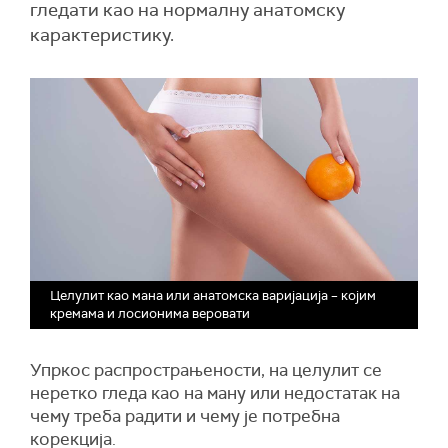
гледати као на нормалну анатомску
карактеристику.
Целулит као мана или анатомска варијација – којим
кремама и лосионима веровати
Упркос распрострањености, на целулит се
неретко гледа као на ману или недостатак на
чему треба радити и чему је потребна
корекција.