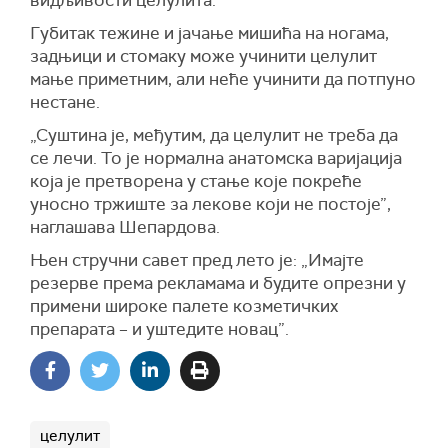
Губитак тежине и јачање мишића на ногама,
задњици и стомаку може учинити целулит
мање приметним, али неће учинити да потпуно
нестане.
„Суштина је, међутим, да целулит не треба да
се лечи. То је нормална анатомска варијација
која је претворена у стање које покреће
уносно тржиште за лекове који не постоје”,
наглашава Шепардова.
Њен стручни савет пред лето је: „Имајте
резерве према рекламама и будите опрезни у
примени широке палете козметичких
препарата – и уштедите новац”.
целулит