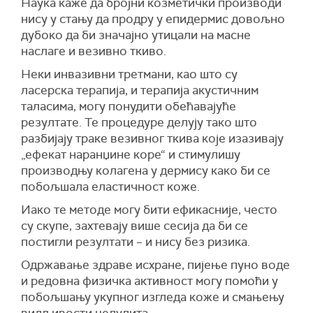
Наука каже да бројни козметички производи
нису у стању да продру у епидермис довољно
дубоко да би значајно утицали на масне
наслаге и везивно ткиво.
Неки инвазивни третмани, као што су
ласерска терапија, и терапија акустичним
таласима, могу понудити обећавајуће
резултате. Те процедуре делују тако што
разбијају траке везивног ткива које изазивају
„ефекат наранџине коре“ и стимулишу
производњу колагена у дермису како би се
побољшала еластичност коже.
Иако те методе могу бити ефикасније, често
су скупе, захтевају више сесија да би се
постигли резултати – и нису без ризика.
Одржавање здраве исхране, пијење пуно воде
и редовна физичка активност могу помоћи у
побољшању укупног изгледа коже и смањењу
видљивости целулита.