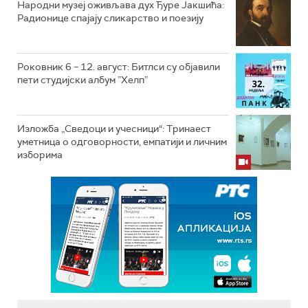
Народни музеј оживљава дух Ђуре Јакшића:
Радионице спајају сликарство и поезију
Роковник 6 – 12. август: Битлси су објавили
пети студијски албум ”Хелп”
Изложба „Сведоци и учесници“: Тринаест
уметница о одговорности, емпатији и личним
изборима