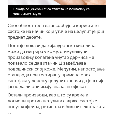
Некада се „обећања“ са етикета не поклапају са
мишљењем науке
Способност тела да апсорбује и користи те
састојке на начин који утиче на целулит је још
предмет дебате.
Постоје докази да хијалуронска киселина
може да мигрира у кожу, стимулишући
производњу колагена унутар дермиса – а
показало се да витамин Ц задебљава
површински слој коже. Међутим, непостојање
стандарда при тестирању примене ових
састојака у лечењу целулита значи да још није
јасно да ли они имају значајан ефекат.
Остали производи, као што су креме и
лосиони против целулита садрже састојке
попут кофеина, ретинола и биљних екстраката.