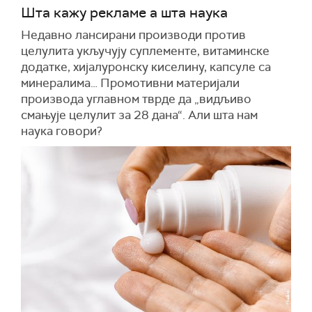
Шта кажу рекламе а шта наука
Недавно лансирани производи против
целулита укључују суплементе, витаминске
додатке, хијалуронску киселину, капсуле са
минералима… Промотивни материјали
производа углавном тврде да „видљиво
смањује целулит за 28 дана“. Али шта нам
наука говори?