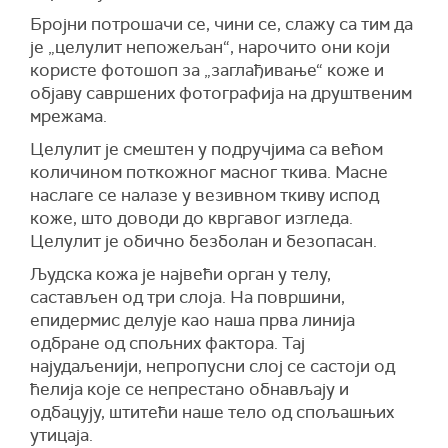
Бројни потрошачи се, чини се, слажу са тим да
је „целулит непожељан“, нарочито они који
користе фотошоп за „заглађивање“ коже и
објаву савршених фотографија на друштвеним
мрежама.
Целулит је смештен у подручјима са већом
количином поткожног масног ткива. Масне
наслаге се налазе у везивном ткиву испод
коже, што доводи до квргавог изгледа.
Целулит је обично безболан и безопасан.
Људска кожа је највећи орган у телу,
састављен од три слоја. На површини,
епидермис делује као наша прва линија
одбране од спољних фактора. Тај
најудаљенији, непропусни слој се састоји од
ћелија које се непрестано обнављају и
одбацују, штитећи наше тело од спољашњих
утицаја.