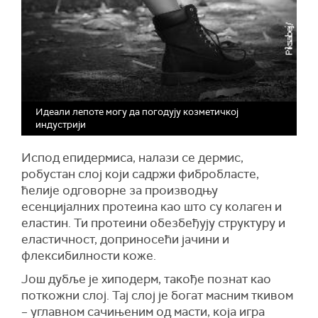
Идеали лепоте могу да погодују козметичкој
индустрији
Испод епидермиса, налази се дермис,
робустан слој који садржи фибробласте,
ћелије одговорне за производњу
есенцијалних протеина као што су колаген и
еластин. Ти протеини обезбеђују структуру и
еластичност, доприносећи јачини и
флексибилности коже.
Још дубље је хиподерм, такође познат као
поткожни слој. Тај слој је богат масним ткивом
– углавном сачињеним од масти, која игра