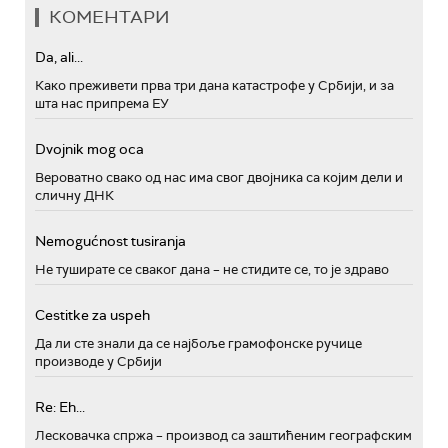
КОМЕНТАРИ
Da, ali...
Како преживети прва три дана катастрофе у Србији, и за
шта нас припрема ЕУ
Dvojnik mog oca
Вероватно свако од нас има свог двојника са којим дели и
сличну ДНК
Nemogućnost tusiranja
Не туширате се сваког дана – не стидите се, то је здраво
Cestitke za uspeh
Да ли сте знали да се најбоље грамофонске ручице
производе у Србији
Re: Eh...
Лесковачка спржа – производ са заштићеним географским