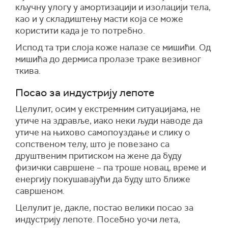
кључну улогу у амортизацији и изолацији тела,
као и у складиштењу масти која се може
користити када је то потребно.
Испод та три слоја коже налазе се мишићи. Од
мишића до дермиса пролазе траке везивног
ткива.
Посао за индустрију лепоте
Целулит, осим у екстремним ситуацијама, не
утиче на здравље, иако неки људи наводе да
утиче на њихово самопоуздање и слику о
сопственом телу, што је повезано са
друштвеним притиском на жене да буду
физички савршене – па троше новац, време и
енергију покушавајући да буду што ближе
савршеном.
Целулит је, дакле, постао велики посао за
индустрију лепоте. Посебно уочи лета,