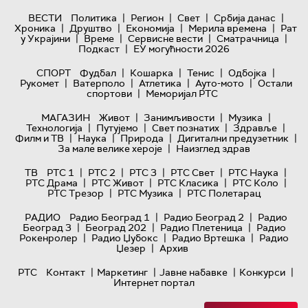
|
|
|
|
ВЕСТИ
Политика
Регион
Свет
Србија данас
|
|
|
|
Хроника
Друштво
Економија
Мерила времена
Рат
|
|
|
|
у Украјини
Време
Сервисне вести
Сматрачница
|
Подкаст
ЕУ могућности 2026
|
|
|
|
СПОРТ
Фудбал
Кошарка
Тенис
Одбојка
|
|
|
|
Рукомет
Ватерполо
Атлетика
Ауто-мото
Остали
|
спортови
Меморијал РТС
|
|
|
МАГАЗИН
Живот
Занимљивости
Музика
|
|
|
|
Технологијa
Путујемо
Свет познатих
Здравље
|
|
|
|
Филм и ТВ
Наука
Природа
Дигитални предузетник
|
За мале велике хероје
Наизглед здрав
|
|
|
|
|
ТВ
РТС 1
РТС 2
РТС 3
РТС Свет
РТС Наука
|
|
|
|
РТС Драма
РТС Живот
РТС Класика
РТС Коло
|
|
РТС Трезор
РТС Музика
РТС Полетарац
|
|
РАДИО
Радио Београд 1
Радио Београд 2
Радио
|
|
|
Београд 3
Београд 202
Радио Плетеница
Радио
|
|
|
Рокенролер
Радио Џубокс
Радио Вртешка
Радио
|
Џезер
Архив
|
|
|
|
РТС
Контакт
Маркетинг
Јавне набавке
Конкурси
Интернет портал