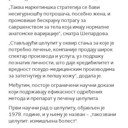
„Таква маркетиншка стратегија се бави
несигурношћу потрошача, посебно жена, и
промовише бескрајну потрагу за
савршенством за тела која имају нормалне
анатомске варијације“, сматра Шепардова.
„Стављајући целулит у оквир стања за које је
потребно лечење, компаније продају широк
спектар производа и услуга, уз подршку
познатих личности, што даје кредибилитет и
вредност псеудо-медицинским производима
за затегнутију и лепшу кожу“, додала је.
Међутим, постоје ограничени научни докази
који подржавају ефикасност одређених
метода и препарат у лечењу целулита.
Први научни рад о целулиту, објављен је
1978. године, и у њему је назван – „такозвани
целулит: измишљена болест".