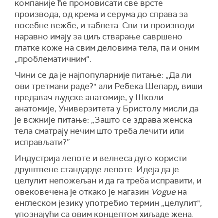
компаније ће промовисати све врсте
производа, од крема и серума до справа за
посебне вежбе, и таблета. Сви ти производи
наравно имају за циљ стварање савршено
глатке коже на свим деловима тела, па и оним
„проблематичним“.
Чини се да је најпопуларније питање: „Да ли
ови третмани раде?" али Ребека Шепард, виши
предавач људске анатомије, у Школи
анатомије, Универзитета у Бристолу мисли да
је всжније питање: „Зашто се здрава женска
тела сматрају нечим што треба лечити или
исправљати?”
Индустрија лепоте и велнеса дуго користи
друштвене стандарде лепоте. Идеја да је
целулит непожељан и да га треба исправити, и
овековечена је откако је магазин
Vogue
на
енглеском језику употребио термин „целулит",
упознајући са овим концептом хиљаде жена.