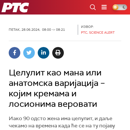
РТС
ИЗВОР:
ПЕТАК, 28.06.2024, 08:00 -> 08:21
РТС, SCIENCE ALERT
Целулит као мана или
анатомска варијација –
којим кремама и
лосионима веровати
Иако 90 одсто жена има целулит, и даље
чекамо на времена када ће се на ту појаву