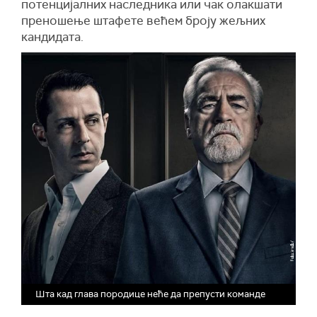
потенцијалних наследника или чак олакшати
преношење штафете већем броју жељних
кандидата.
Шта кад глава породице неће да препусти команде