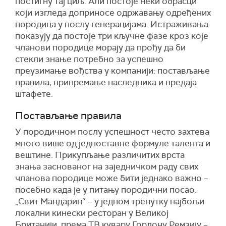
постигну тај циљ.
Али постоје неки обрасци
који изгледа доприносе одржавању одређених
породица у послу генерацијама.
И
страживањ
а
показуј
у
да постоје три кључне фазе кроз које
чланови породице морају да прођу да би
стекли знање потребно за успешн
о
преузимање вођства у компанији
: постављање
правила, припремање наследника и предаја
штафете.
Постављање правила
У породичном послу успе
шност
често
захтева
много више од ј
едноставн
е
формул
е
талента и
вештине. Прикупљање различит
их
врст
а
знања заснованог на
заједничком раду свих
чланова породице
може бити једнако важно –
посебно
када је у питању
породични посао.
„Свит Мандарин“
– у једном тренутку најбољи
локални кинески ресторан у Великој
Британији, према ТВ кувару Го
рдону Ремзију
–