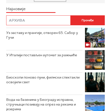
Најновије
Уз заставу и прангије, отворен 65. Сабор у
Гучи
У Италији постављен аутомат за ражњиће
Биоскопи поново пуни, филмски спектакли
освојили свет
Вода на базенима у Београду исправна,
стручњаци позивају на опрез на рекама и
језерима