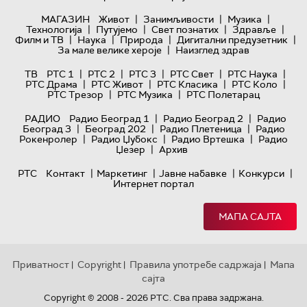
|
|
|
МАГАЗИН
Живот
Занимљивости
Музика
|
|
|
|
Технологијa
Путујемо
Свет познатих
Здравље
|
|
|
|
Филм и ТВ
Наука
Природа
Дигитални предузетник
|
За мале велике хероје
Наизглед здрав
|
|
|
|
|
ТВ
РТС 1
РТС 2
РТС 3
РТС Свет
РТС Наука
|
|
|
|
РТС Драма
РТС Живот
РТС Класика
РТС Коло
|
|
РТС Трезор
РТС Музика
РТС Полетарац
|
|
РАДИО
Радио Београд 1
Радио Београд 2
Радио
|
|
|
Београд 3
Београд 202
Радио Плетеница
Радио
|
|
|
Рокенролер
Радио Џубокс
Радио Вртешка
Радио
|
Џезер
Архив
|
|
|
|
РТС
Контакт
Маркетинг
Јавне набавке
Конкурси
Интернет портал
МАПА САЈТА
Приватност
Copyright
Правила употребе садржаја
Мапа
|
|
|
сајта
Copyright © 2008 - 2026 РТС. Сва права задржана.