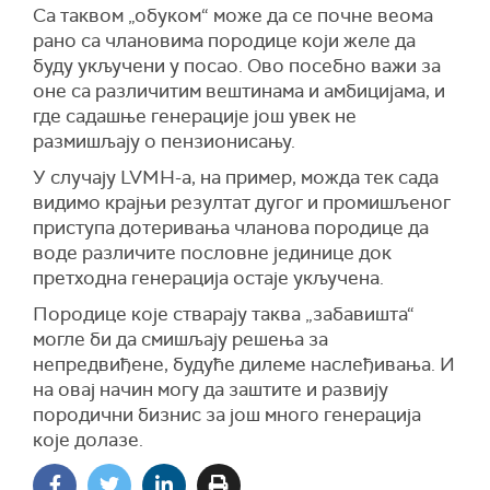
Са таквом
„обук
ом
“ може
да се
поч
не
веома
рано
са члановима
породице који желе да
буду укључени у
посао
. Ово посебно важи за
оне са различитим вештинама и амбицијама, и
где садашње генерације још увек не
размишљају о пензионисању.
У случају LVMH-а, на пример, можда тек сада
видимо крајњи резултат дугог и промишљеног
приступа дотеривања чланова породице да
воде различите пословне јединице док
претходна генерација остаје укључена.
Породице које стварају такв
а
„забавишта“
могле би да смишљају решења за
непредвиђене, будуће дилеме
наслеђивања
. И
на овај начин могу
да
заштит
е
и разви
ју
породични бизнис за још много генерација
које долазе.