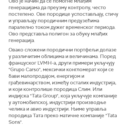
Ово је начин да се помогне млађим
генерацијама да преузму контролу, често
постепено. Ове породице успостављају, стичу
и управљају породичним предузећима
паралелно током дужег временског периода.
Ово представља полигон за обуку млађих
генерација.
Овако сложени породични портфељи долазе
у различитим облицима и величинама. Поред
француског LVMH-а, други примери укључују
"Grupo Carso", мексички конгломерат који се
бави малопродајом, енергијом и
грађевинарством, између осталих индустрија,
и који контролише породица Слим. Или
индијска "Tata Group", која укључује компаније
у аутомобилској,
индустрији производње
челика
и авио индустрији. Њиме управља
породица Тата преко матичне компаније "Tata
Sons".