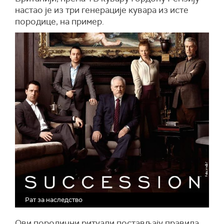
настао је из три генерације
кувара из исте
породице,
на пример.
Рат за наследство
Ови породични ритуали постављају правила