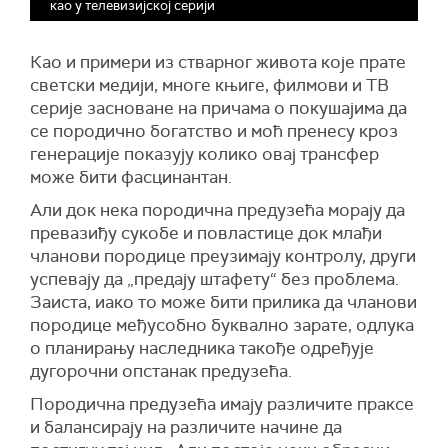
као у телевизијској серији
Као и примери из стварног живота које прате
светски медији, многе књиге, филмови и ТВ
серије
засноване на причама о покушајима да
се породично богатство и моћ пренесу кроз
генерације показују колико овај трансфер
може бити фасцинантан.
Али док нека породична предузећа морају да
превазиђу сукобе и
повластице
док млађи
чланови породице преузимају контролу, други
успевају да „предају штафету“ без проблема.
Заиста, иако то може бити прилика да
чланови
породице међусобно буквално зарате,
одлук
а
о планирању
наследника
такође одређуј
е
дугорочни опстанак предузећа.
Породична предузећа имају различите праксе
и балансирају
на различите начине да