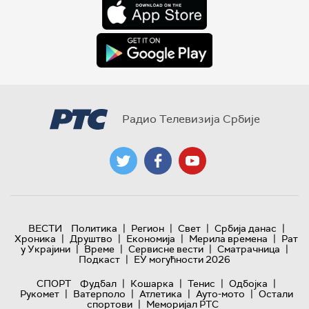
Радио Телевизија Србије
|
|
|
|
ВЕСТИ
Политика
Регион
Свет
Србија данас
|
|
|
|
Хроника
Друштво
Економија
Мерила времена
Рат
|
|
|
|
у Украјини
Време
Сервисне вести
Сматрачница
|
Подкаст
ЕУ могућности 2026
|
|
|
|
СПОРТ
Фудбал
Кошарка
Тенис
Одбојка
|
|
|
|
Рукомет
Ватерполо
Атлетика
Ауто-мото
Остали
|
спортови
Меморијал РТС