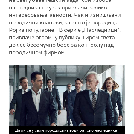
на свету баве тешким задатком избора
наследника то увек привлачи велико
интересовање јавности. Чак и измишљени
породични кланови, као што је породица
Рој из популарне ТВ серије „Наследници“,
привлаче огромну публику широм света
док се бесомучно боре за контролу над
породичном фирмом.
Да ли се у свим породицама води рат око наследника