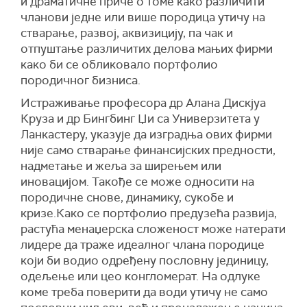
и драматичне приче о томе како различити
чланови једне или више породица утичу на
стварање, развој, аквизицију, па чак и
отпуштање различитих делова мањих фирми
како би се обликовало портфолио
породичног бизниса.
И
страживање
професора др Алана Дискјуа
Круза и др Бингбинг Џи
са Универзитета у
Ланкастеру,
указује
да изградња ових фирми
није само стварање финансијских предности,
надметање и жеља за ширењем или
иновацијом. Такође се може односити на
породичне снове, динамику, сукобе и
кризе.Како се портфолио предузећа развија,
растућа менаџерска сложеност може натерати
лидере да траже идеалног члана породице
који би водио одређену пословну јединицу,
одељење или цео конгломерат.
Н
а одлуке
коме треба поверити да води утичу не само