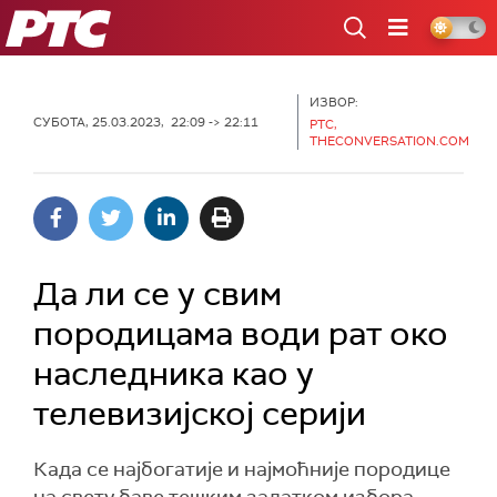
РТС
ИЗВОР:
СУБОТА, 25.03.2023, 22:09 -> 22:11
РТС,
THECONVERSATION.COM
Да ли се у свим
породицама води рат око
наследника као у
телевизијској серији
Када се најбогатије и најмоћније породице