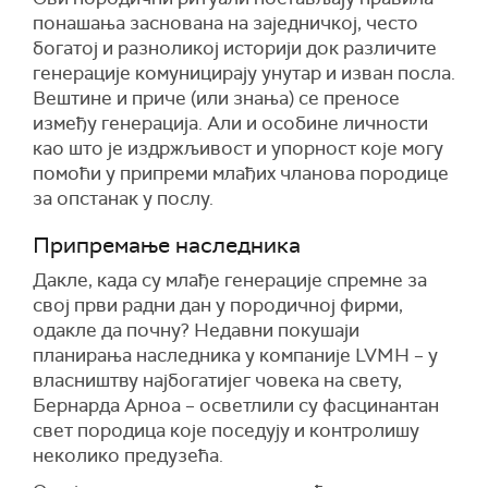
понашања заснована на заједничкој, често
богатој и разноликој историји док различите
генерације комуницирају унутар и изван посла.
Вештине и приче (или знања) се преносе
између генерација. Али и особине личности
као што је издржљивост и упорност које могу
помоћи у припреми млађих чланова породице
за опстанак у послу.
Припремање
наследника
Дакле, када су млађе генерације спремне за
свој први радни дан у породичној фирми,
одакле да почну? Недавни покушаји
планирања
наследника у
компаније LVMH – у
власништву најбогатијег човека на свету,
Бернарда Арн
оа
– осветлили су фасцинантан
свет породица које поседују и контролишу
неколико предузећа.