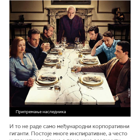
Припремање наследника
И то не раде само међународни корпоративни
гиганти. Постоје многе инспиративне, а често