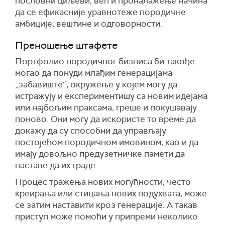
пословни циљеви, већ и проналажење начина
да се ефикасније уравнотеже породичне
амбиције, вештине и одговорности.
Преношење штафете
Портфолио породичног бизниса би такође
могао да понуди млађим генерацијама
„
забавиште
“, окружење у којем могу да
истражују и експериментишу са новим идејама
или најбољим праксама,
греше
и покушавају
поново. Они могу да искористе
то
време да
докажу да су способни да управљају
постојећом породичном имовином, као и да
имају довољно предузетничке памети
да
наставе да их граде.
Процес тражења нових могућности, често
креирања или стицања нових подухвата, може
се затим наставити кроз генерације. А такав
приступ може помоћи у припреми неколико