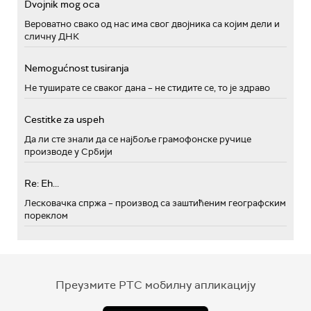
Dvojnik mog oca
Вероватно свако од нас има свог двојника са којим дели и
сличну ДНК
Nemogućnost tusiranja
Не туширате се сваког дана – не стидите се, то је здраво
Cestitke za uspeh
Да ли сте знали да се најбоље грамофонске ручице
производе у Србији
Re: Eh...
Лесковачка спржа – производ са заштићеним географским
пореклом
Преузмите РТС мобилну апликацију