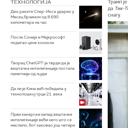
ТЕХНОЛОГИЈA
Трамп је
да
Тик-Т
Део ракете Спејс-Икса ударио у
снагу.
Месец брзином од 8.690
километара на час
После Сонија и Мајкрософт
подигао цене конзола
Творац ChatGPT-ја тврди да је
вештачка интелигенција постала
паметнија од људи
Да ли је Кина већ победила у
технолошкој трци 21. века
Први хакерски напад вештачке
интелигенције већи него што се
мислило, бот хаковао још четири