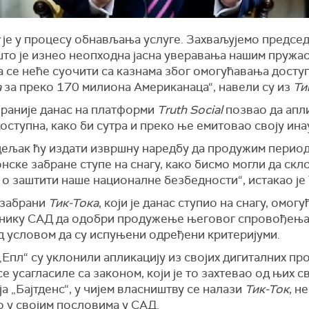
је у процесу обнављања услуге. Захваљујемо предсе
што је изнео неопходна јасна уверавања нашим пружа
а се неће суочити са казнама због омогућавања досту
а
за преко 170 милиона Американаца“, навели су из
Ти
 раније данас на платформи
Truth Social
позвао да апл
оступна, како би сутра и преко ње емитовао своју ина
дељак ћу издати извршну наредбу да продужим период
нске забране ступе на снагу, како бисмо могли да ск
о заштити наше националне безбедности“, истакао је
 забрани
Тик-Тока
, који је данас ступио на снагу, омогу
нику САД да одобри продужење његовог спровођења
д условом да су испуњени одређени критеријуми.
 „Епл“ су уклонили апликацију из својих дигиталних п
се усагласиле са законом, који је то захтевао од њих с
а „Бајтденс“, у чијем власништву се налази
Тик-Ток
, н
о у својим пословима у САД.