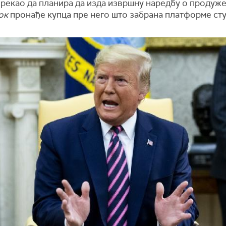
 рекао да планира да изда извршну наредбу о продуж
ок
пронађе купца пре него што забрана платформе сту