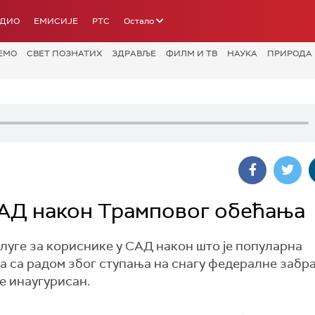
АДИО
ЕМИСИЈЕ
РТС
Остало
ЕМО
СВЕТ ПОЗНАТИХ
ЗДРАВЉЕ
ФИЛМ И ТВ
НАУКА
ПРИРОДА
САД након Трамповог обећања
слуге за кориснике у САД након што је популарна
са радом због ступања на снагу федералне забран
е инаугурисан.