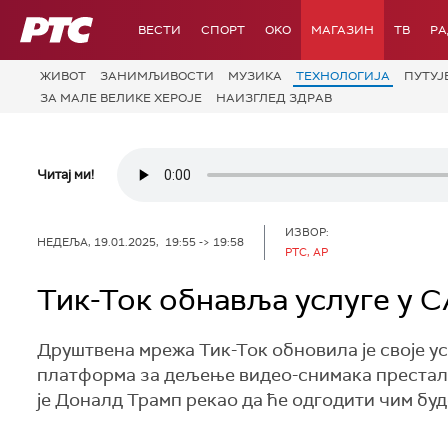
РТС
ВЕСТИ
СПОРТ
OKO
МАГАЗИН
ТВ
Р
ЖИВОТ
ЗАНИМЉИВОСТИ
МУЗИКА
ТЕХНОЛОГИЈA
ПУТУЈ
ЗА МАЛЕ ВЕЛИКЕ ХЕРОЈЕ
НАИЗГЛЕД ЗДРАВ
Читај ми!
ИЗВОР:
НЕДЕЉА, 19.01.2025, 19:55 -> 19:58
РТС, AP
Тик-Ток обнавља услуге у 
Друштвена мрежа Тик-Ток обновила је своје у
платформа за дељење видео-снимака престала 
је Доналд Трамп рекао да ће одгодити чим буд