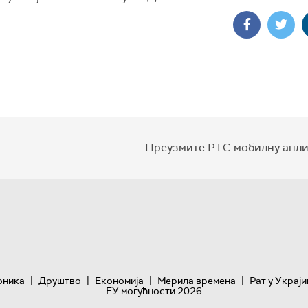
Преузмите РТС мобилну апли
|
|
|
|
оника
Друштво
Економија
Мерила времена
Рат у Украји
ЕУ могућности 2026