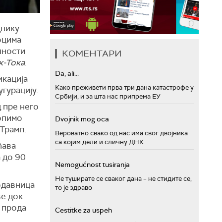
днику
оцима
пности
КОМЕНТАРИ
к-Тока
.
Da, ali...
икација
Како преживети прва три дана катастрофе у
угурацију.
Србији, и за шта нас припрема ЕУ
 пре него
лопимо
Dvojnik mog oca
 Трамп.
Вероватно свако од нас има свог двојника
са којим дели и сличну ДНК
ћава
 до 90
Nemogućnost tusiranja
Не туширате се сваког дана – не стидите се,
родавница
то је здраво
ве док
е прода
Cestitke za uspeh