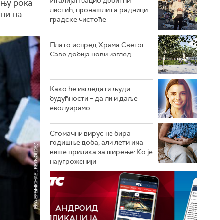
Италијан бацио добитни
ењу рока
листић, пронашли га радници
пи на
градске чистоће
Плато испред Храма Светог
Саве добија нови изглед
Како ће изгледати људи
будућности – да ли и даље
еволуирамо
Стомачни вирус не бира
годишње доба, али лети има
више прилика за ширење: Ко је
најугроженији