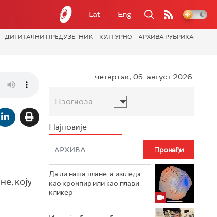
Lat
Eng
ДИГИТАЛНИ ПРЕДУЗЕТНИК
КУЛТУРНО
АРХИВА РУБРИКА
четвртак, 06. август 2026.
Прогноза
Најновије
Да ли наша планета изгледа
е, коју
као кромпир или као плави
кликер