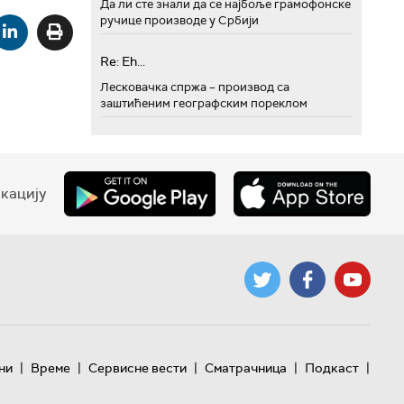
Да ли сте знали да се најбоље грамофонске
ручице производе у Србији
Re: Eh...
Лесковачка спржа – производ са
заштићеним географским пореклом
кацију
|
|
|
|
|
ни
Време
Сервисне вести
Сматрачница
Подкаст