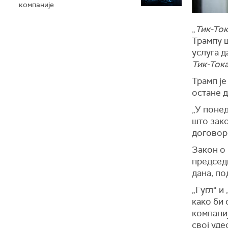
компаније
„
Тик-Ток
Трампу 
услуга д
Тик-Ток
Трамп је
остане д
„У поне
што зако
договор 
Закон о
председ
дана, по
„Гугл“ и
како би 
компаниј
свој уде