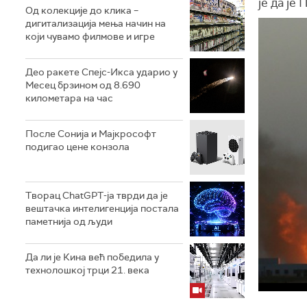
је да је
Од колекције до клика –
дигитализација мења начин на
који чувамо филмове и игре
Део ракете Спејс-Икса ударио у
Месец брзином од 8.690
километара на час
После Сонија и Мајкрософт
подигао цене конзола
Творац ChatGPT-ја тврди да је
вештачка интелигенција постала
паметнија од људи
Да ли је Кина већ победила у
технолошкој трци 21. века