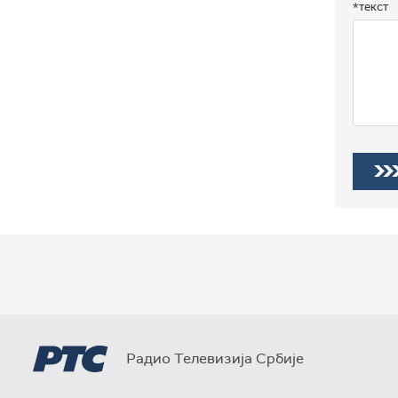
*текст
Радио Телевизија Србије