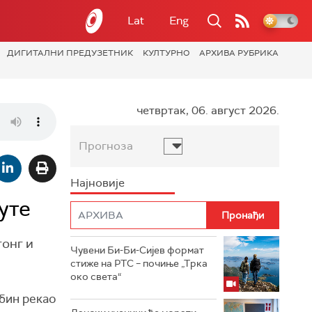
Lat
Eng
ДИГИТАЛНИ ПРЕДУЗЕТНИК
КУЛТУРНО
АРХИВА РУБРИКА
четвртак, 06. август 2026.
Прогноза
Најновије
уте
гонг и
Чувени Би-Би-Сијев формат
стиже на РТС – почиње „Трка
око света“
бин рекао