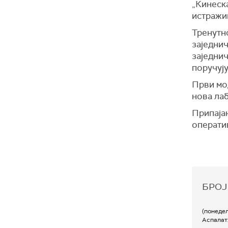
„Кинеск
истражив
Тренутно
заједнич
заједнич
поручују
Први мод
нова лаб
Припаја
операти
БРОЈ
(понеде
Аспалат