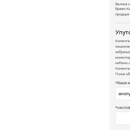
Велика 
Браво Ки
продоре 
Упут
Коментар
национал
забрањен
комента
нећемо о
Коментар
Поља об
*Ваше и
*насло