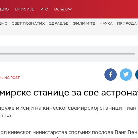
АДИО
ЕМИСИЈЕ
РТС
Остало
ЕМО
СВЕТ ПОЗНАТИХ
ЗДРАВЉЕ
ФИЛМ И ТВ
НАУКА
ПРИРОДА
RNING POST
емирске станице за све астрона
друже мисији на кинеској свемирској станици Тиан
вања.
ол кинеског министарства спољних послова Ванг Вен