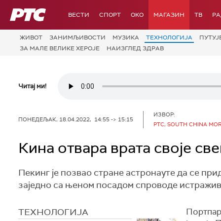
РТС
ВЕСТИ
СПОРТ
OKO
МАГАЗИН
ТВ
Р
ЖИВОТ
ЗАНИМЉИВОСТИ
МУЗИКА
ТЕХНОЛОГИЈA
ПУТУЈ
ЗА МАЛЕ ВЕЛИКЕ ХЕРОЈЕ
НАИЗГЛЕД ЗДРАВ
Читај ми!
ИЗВОР:
ПОНЕДЕЉАК, 18.04.2022, 14:55 -> 15:15
РТС, SOUTH CHINA MO
Кина отвара врата своје св
Пекинг је позвао стране астронауте да се при
заједно са њеном посадом спроводе истражи
ТЕХНОЛОГИЈA
Портпар