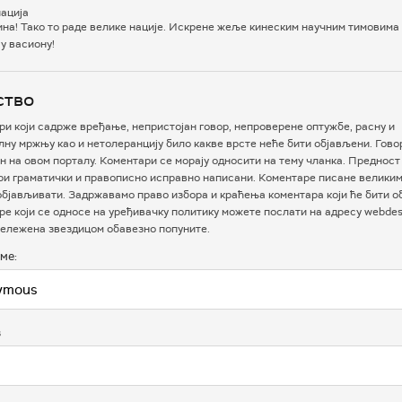
нација
на! Тако то раде велике нације. Искрене жеље кинеским научним тимовима 
у васиону!
ство
и који садрже вређање, непристојан говор, непроверене оптужбе, расну и
ну мржњу као и нетолеранцију било какве врсте неће бити објављени. Гово
 на овом порталу. Коментари се морају односити на тему чланка. Предност
ри граматички и правописно исправно написани. Коментаре писане велики
бјављивати. Задржавамо право избора и краћења коментара који ће бити о
е који се односе на уређивачку политику можете послати на адресу webdesk
ележена звездицом обавезно попуните.
ме:
в