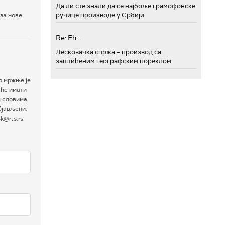
Да ли сте знали да се најбоље грамофонске
ручице производе у Србији
за нове
Re: Eh...
Лесковачка спржа – производ са
заштићеним географским пореклом
р мржње је
 ће имати
м словима
бјављени.
@rts.rs.