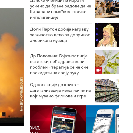
Дански ученици ће морати
усмено да бране радове да не
би варали помоћу вештачке
интелигенције
Доли Партон добија награду
за животно дело за допринос
американа музици
Др Половина: Гојазност није
естетски, већ здравствени
проблем – терапија се не сме
прекидати на своју руку
Од колекције до клика –
дигитализација мења начин на
који чувамо филмове и игре