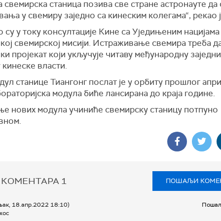
а свемирска станица позива све стране астронауте да
ања у свемиру заједно са кинеским колегама“, рекао ј
 су у току консултације Кине са Уједињеним нацијама
кој свемирској мисији. Истраживање свемира треба д
ки пројекат који укључује читаву међународну заједни
 кинеске власти.
ул станице Тиангонг послат је у орбиту прошлог апри
ораторијска модула биће лансирана до краја године.
ње нових модула учиниће свемирску станицу потпуно
вном.
 КОМЕНТАРА
1
ПОШАЉИ КОМЕ
љак, 18.апр.2022 18:10)
Пошаљ
хос