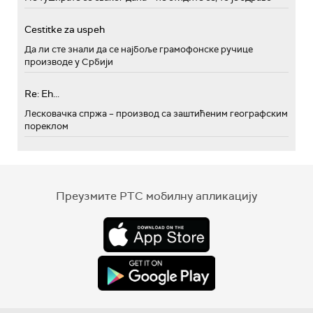
Cestitke za uspeh
Да ли сте знали да се најбоље грамофонске ручице
производе у Србији
Re: Eh...
Лесковачка спржа – производ са заштићеним географским
пореклом
Преузмите РТС мобилну апликацију