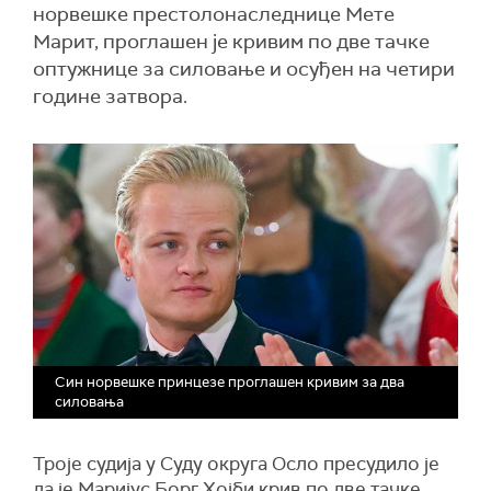
норвешке престолонаследнице Мете
Марит, проглашен је кривим по две тачке
оптужнице за силовање и осуђен на четири
године затвора.
Син норвешке принцезе проглашен кривим за два
силовања
Троје судија у Суду округа Осло пресудило је
да је Маријус Борг Хојби крив по две тачке