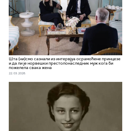
Шта (ни)смо сазнали из интервјуа осрамоћене принцезе
и да ли је норвешки престолонаследник муж кога би
пожелела свака жена
22. 03. 2026.