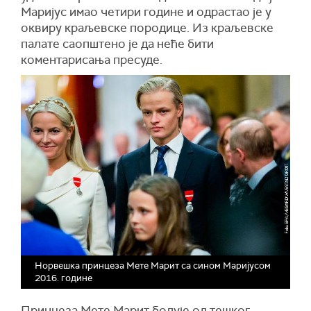
Маријус имао четири године и одрастао је у
оквиру краљевске породице. Из краљевске
палате саопштено је да неће бити
коментарисања пресуде.
Норвешка принцеза Мете Марит са сином Маријусом
2016. године
Принцеза Мете Марит болује од тешког