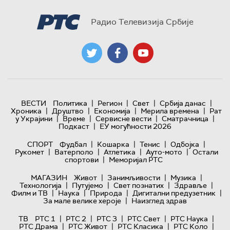
Радио Телевизија Србије
|
|
|
|
ВЕСТИ
Политика
Регион
Свет
Србија данас
|
|
|
|
Хроника
Друштво
Економија
Мерила времена
Рат
|
|
|
|
у Украјини
Време
Сервисне вести
Сматрачница
|
Подкаст
ЕУ могућности 2026
|
|
|
|
СПОРТ
Фудбал
Кошарка
Тенис
Одбојка
|
|
|
|
Рукомет
Ватерполо
Атлетика
Ауто-мото
Остали
|
спортови
Меморијал РТС
|
|
|
МАГАЗИН
Живот
Занимљивости
Музика
|
|
|
|
Технологијa
Путујемо
Свет познатих
Здравље
|
|
|
|
Филм и ТВ
Наука
Природа
Дигитални предузетник
|
За мале велике хероје
Наизглед здрав
|
|
|
|
|
ТВ
РТС 1
РТС 2
РТС 3
РТС Свет
РТС Наука
|
|
|
|
РТС Драма
РТС Живот
РТС Класика
РТС Коло