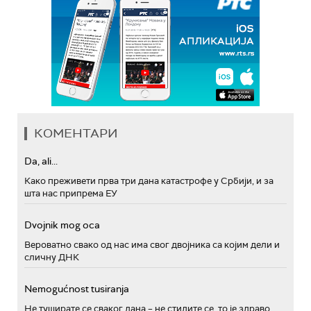
КОМЕНТАРИ
Da, ali...
Како преживети прва три дана катастрофе у Србији, и за
шта нас припрема ЕУ
Dvojnik mog oca
Вероватно свако од нас има свог двојника са којим дели и
сличну ДНК
Nemogućnost tusiranja
Не туширате се сваког дана – не стидите се, то је здраво