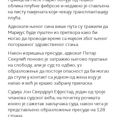
облика плућне фиброзе и недавно је стављена
на листу паијената који чекају трансплантацију
плућа.
Адвокати њеног сина више пута су тражили да
Маријус буде пуштен из притвора како би
могао да проводи време са мајком због њеног
погоршаног здравственог стања.
Након изрицања пресуде, адвокат Петар
Секулић поново је затражио његово пуштање
на слободу, али је суд то одбио, уз
образложење да постоји опасност да би могао
да ступи у контакт са једном од жена коју је
напао и већ је кршио забрану приласка.
Судија Јон Свердруп Ефјестад, један од троје
чланова судског већа, на почетку рочишта
изнео је сажетак закључака суда, након чега је
представљено образложење пресуде на 128
страна.