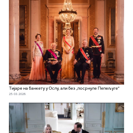
Тијаре на банкету у Ослу, али без „посрнуле Пепељуге“
25. 03. 2026.