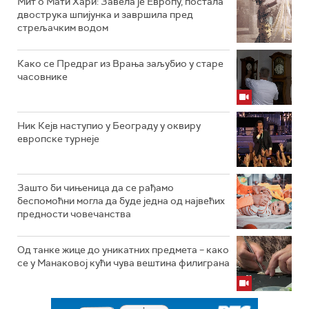
Мит о Мати Хари: Завела је Европу, постала
двострука шпијунка и завршила пред
стрељачким водом
Како се Предраг из Врања заљубио у старе
часовнике
Ник Кејв наступио у Београду у оквиру
европске турнеје
Зашто би чињеница да се рађамо
беспомоћни могла да буде једна од највећих
предности човечанства
Од танке жице до уникатних предмета – како
се у Манаковој кући чува вештина филиграна