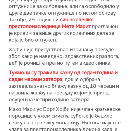
оптужнице за силовање, али га ослободило у
друге две тачке оптужнице по истом основу.
Такође, 29-годишњи
син норвешке
престолонаследнице Мете Марит
проглашен
је кривим за више других кривичних дела за
која је био оптужен.
Хојби није присуствовао изрицању пресуде
због, како је наведено, здравствених разлога,
већ је рочиште пратио путем видео-линка.
Тужиоци су тражили казну од седам година и
седам месеци затвора
, док је одбрана
захтевала знатно блажу казну од 18 месеци и
најавила жалбу на пресуду којом је принц
осуђен на четири године затвора.
Иако Маријус Борг Хојби није члан краљевске
породице у ужем смислу, суђење је бацило
сенку на норвешку монархију. Његова мајка се
удала за престолонаследника Хокона када је