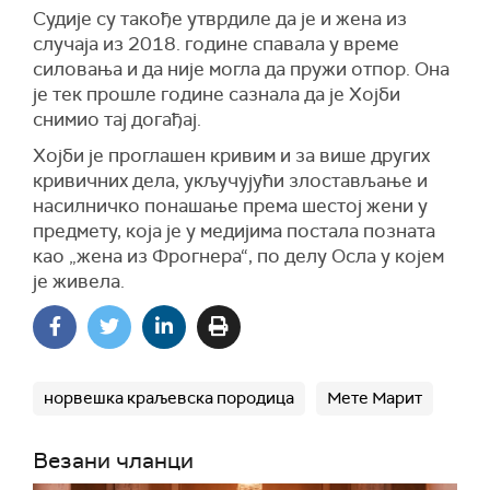
Судије су такође утврдиле да је и жена из
случаја из 2018. године спавала у време
силовања и да није могла да пружи отпор. Она
је тек прошле године сазнала да је Хојби
снимио тај догађај.
Хојби је проглашен кривим и за више других
кривичних дела, укључујући злостављање и
насилничко понашање према шестој жени у
предмету, која је у медијима постала позната
као „жена из Фрогнера“, по делу Осла у којем
је живела.
норвешка краљевска породица
Мете Марит
Везани чланци