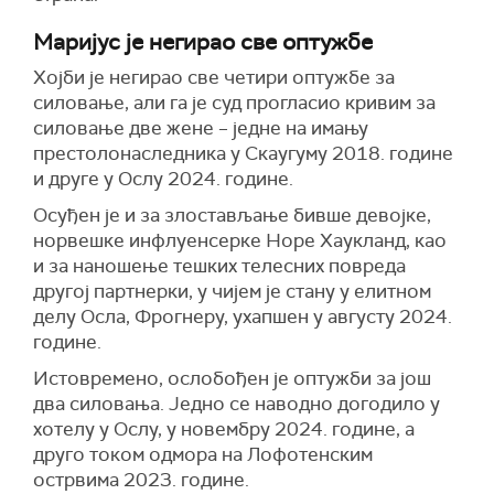
Маријус је негирао све оптужбе
Хојби је негирао све четири оптужбе за
силовање, али га је суд прогласио кривим за
силовање две жене – једне на имању
престолонаследника у Скаугуму 2018. године
и друге у Ослу 2024. године.
Осуђен је и за злостављање бивше девојке,
норвешке инфлуенсерке Норе Хаукланд, као
и за наношење тешких телесних повреда
другој партнерки, у чијем је стану у елитном
делу Осла, Фрогнеру, ухапшен у августу 2024.
године.
Истовремено, ослобођен је оптужби за још
два силовања. Једно се наводно догодило у
хотелу у Ослу, у новембру 2024. године, а
друго током одмора на Лофотенским
острвима 2023. године.