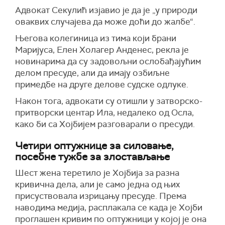
Адвокат Секулић изјавио је да је „у природи
оваквих случајева да може доћи до жалбе“.
Његова колегиница из тима који брани
Маријуса, Елен Холагер Анденес, рекла је
новинарима да су задовољни ослобађајућим
делом пресуде, али да имају озбиљне
примедбе на друге делове судске одлуке.
Након тога, адвокати су отишли у затворско-
притворски центар Ила, недалеко од Осла,
како би са Хојбијем разговарали о пресуди.
Четири оптужнице за силовање,
посебне тужбе за злостављање
Шест жена теретило је Хојбија за разна
кривична дела, али је само једна од њих
присуствовала изрицању пресуде. Према
наводима медија, расплакала се када је Хојби
проглашен кривим по оптужници у којој је она