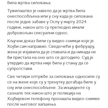
била жртва силовања.
Тужилаштво је навело да је жртва била
онеспособљена или у сну када је силована
после једне забаве у Ослу у марту 2024.
године, након што су претходно имали
добровољан сексуални однос.
Кључни доказ били су видео-снимци које је
Хојби сам направио. Сведочећи у фебруару,
жена је изјавила да је спавала и да никада не
би пристала на оно што се догодило. Суд је
утврдио да жртва није била у стању да се
супротстави.
Све четири оптужбе за силовање односиле су
се на жене које су у тренутку догађаја биле у
сну или онеспособљене. За инциденте су
сазнале тек након што је полиција на
Хојбијевом телефону пронашла видео-снимке
после његовог хапшења.