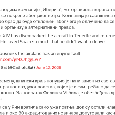
аводима компаније „Иберија“, мотор авиона вероватно
 се покрене због јаког ветра. Компанија је саопштила 
ао брзо да буде отклоњен, због чега је одлучено да с
 и организује алтернативни превоз.
 XIV has disembarked the aircraft in Tenerife and returne
 He loved Spain so much that he didn’t want to leave.
riousness the airplane has an engine fault.
tter.com/gMzJhggEwY
c Sat (@CatholicSat)
June 12, 2026
емену, шпански краљ понудио је папи авион из саста
 ратног ваздухопловства, којим је и сам требало да се
копно. За повратак Фелипеа VI била је обезбеђена д
а.
 се у Рим вратила само ужа пратња, док су остали чл
ије и око 80 акредитованих новинара допутовали касн