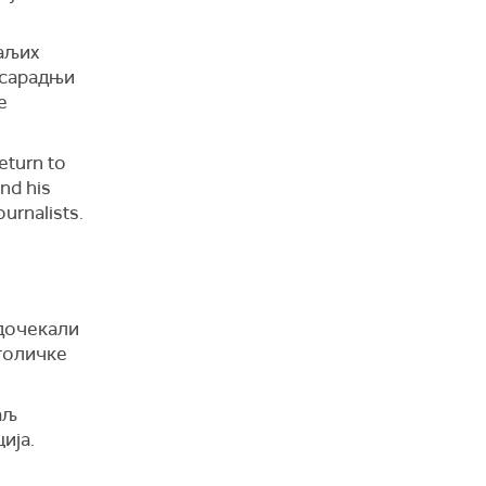
аљих
 сарадњи
е
eturn to
and his
ournalists.
 дочекали
толичке
аљ
ија.