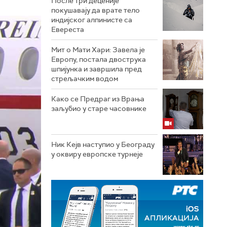
После три деценије
покушавају да врате тело
индијског алпинисте са
Евереста
Мит о Мати Хари: Завела је
Европу, постала двострука
шпијунка и завршила пред
стрељачким водом
Како се Предраг из Врања
заљубио у старе часовнике
Ник Кејв наступио у Београду
у оквиру европске турнеје