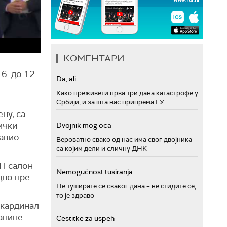
КОМЕНТАРИ
6. до 12.
Da, ali...
Како преживети прва три дана катастрофе у
Србији, и за шта нас припрема ЕУ
ну, са
ички
Dvojnik mog oca
авио-
Вероватно свако од нас има свог двојника
са којим дели и сличну ДНК
ИП салон
Nemogućnost tusiranja
дно пре
Не туширате се сваког дана – не стидите се,
то је здраво
 кардинал
папине
Cestitke za uspeh