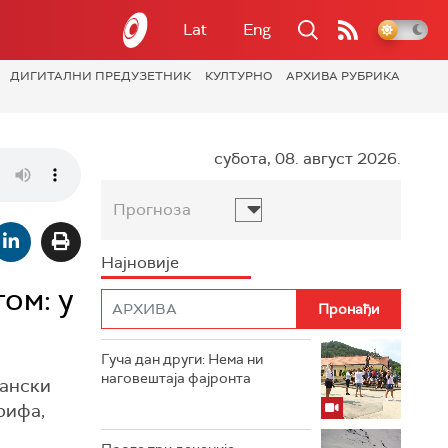
Lat
Eng
ДИГИТАЛНИ ПРЕДУЗЕТНИК
КУЛТУРНО
АРХИВА РУБРИКА
субота, 08. август 2026.
Прогноза
Најновије
ом: у
Гуча дан други: Нема ни
наговештаја фајронта
пански
ерифа,