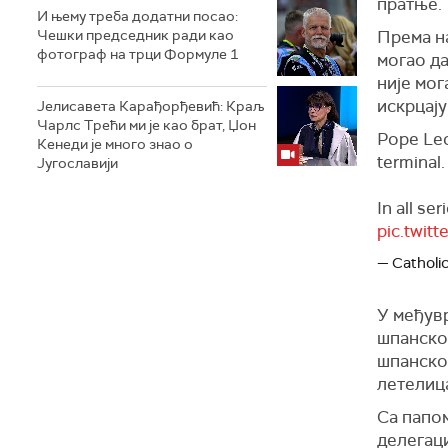
пратње.
И њему треба додатни посао:
Чешки председник ради као
Према н
фотограф на трци Формуле 1
могао да
није мог
искрцају
Јелисавета Карађорђевић: Краљ
Чарлс Трећи ми је као брат, Џон
Pope Leo
Кенеди је много знао о
terminal.
Југославији
In all se
pic.twi
— Catholi
У међувр
шпанског
шпанско 
летелиц
Са папом
делегац