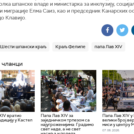
лка шпанске владе и министарка за инклузију, соција
и миграције Елма Саиз, као и председник Канарских о
о Клавијо.
Шести шпански краљ
Краљ Фелипе
папа Лав XIV
 чланци
XIV вратио
Папа Лав XIV за
Папа Лав XIV у
адицију у Кастел
заједничком трпезом са
велики број ве
најугроженијима: Градимо
миси у центру
свет наде, а не свет
07. 06. 2026.
насиља и подела