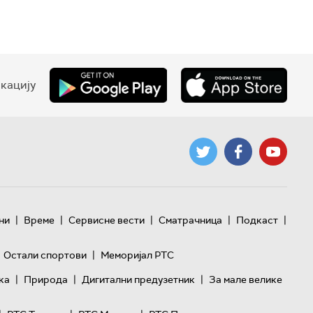
кацију
|
|
|
|
|
ни
Време
Сервисне вести
Сматрачница
Подкаст
|
Остали спортови
Меморијал РТС
|
|
|
ка
Природа
Дигитални предузетник
За мале велике