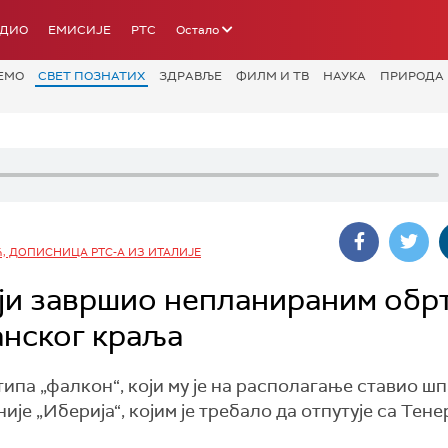
АДИО
ЕМИСИЈЕ
РТС
Остало
ЕМО
СВЕТ ПОЗНАТИХ
ЗДРАВЉЕ
ФИЛМ И ТВ
НАУКА
ПРИРОДА
, ДОПИСНИЦА РТС-А ИЗ ИТАЛИЈЕ
ји завршио непланираним обрт
анског краља
типа „фалкон“, који му је на располагање ставио ш
ије „Иберија“, којим је требало да отпутује са Тен