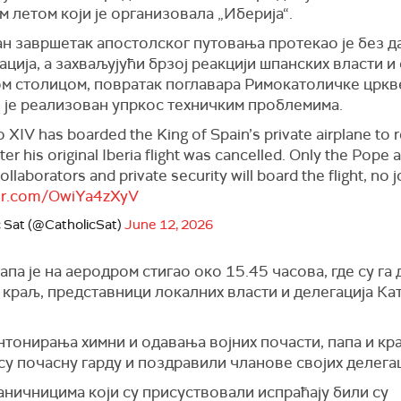
 летом који је организовала „Иберија“.
н завршетак апостолског путовања протекао је без д
ција, а захваљујући брзој реакцији шпанских власти и
ом столицом, повратак поглавара Римокатоличке цркв
 је реализован упркос техничким проблемима.
XIV has boarded the King of Spain’s private airplane to r
er his original Iberia flight was cancelled. Only the Pope 
ollaborators and private security will board the flight, no j
ter.com/OwiYa4zXyV
c Sat (@CatholicSat)
June 12, 2026
апа је на аеродром стигао око 15.45 часова, где су га
 краљ, представници локалних власти и делегација Ка
нтонирања химни и одавања војних почасти, папа и кр
у почасну гарду и поздравили чланове својих делегац
ничницима који су присуствовали испраћају били су