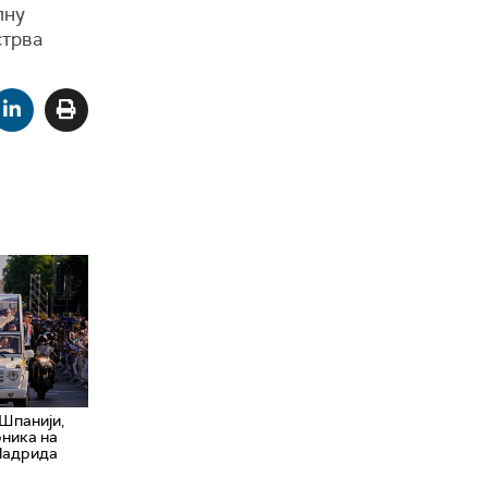
лну
стрва
 Шпанији,
рника на
 Мадрида