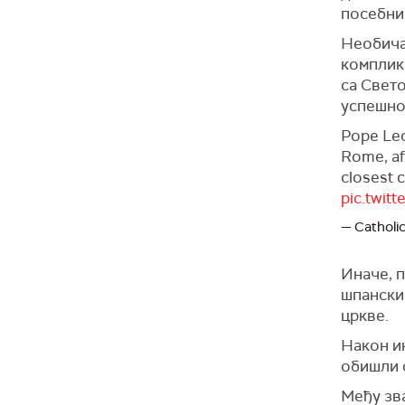
посебним
Необича
комплика
са Свет
успешно
Pope Leo 
Rome, aft
closest c
pic.twit
— Catholi
Иначе, п
шпански
цркве.
Након и
обишли с
Међу зва