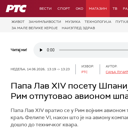
РТС
ВЕСТИ
СПОРТ
OKO
МАГАЗИН
ТВ
Р
ЖИВОТ
ЗАНИМЉИВОСТИ
МУЗИКА
ТЕХНОЛОГИЈA
ПУТУЈ
ЗА МАЛЕ ВЕЛИКЕ ХЕРОЈЕ
НАИЗГЛЕД ЗДРАВ
Читај ми!
ИЗВОР:
АУТОР:
НЕДЕЉА, 14.06.2026, 13:19 -> 13:23
РТС
САЊА ЛУЧИЋ
Папа Лав XIV посету Шпани
Рим отпутовао авионом шп
Папа Лав XIV вратио се у Рим војним авионом 
краљ Фелипе VI, након што је на авиону компан
дошло до техничког квара.