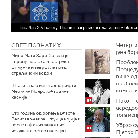
Папа Лав XIV посету Шпанији завршио непланираним обртом
СВЕТ ПОЗНАТИХ
Четврти 
јуна бор
Мит о Мати Хари: Завела је
Европу, постала двострука
Проблем
шпијунка и завршила пред
Процеду
стрељачким водом
више од 
проблем
Шта се зна о изненадној смрти
компаниј
Мерилин Монро, 64 године
касније
Након то
аеродром
Сто година од рођења Власте
тога исп
Велисављевића – глумца који је и
Убрзо с
после најтежих животних
искушења остао насмејан
Пјетро П