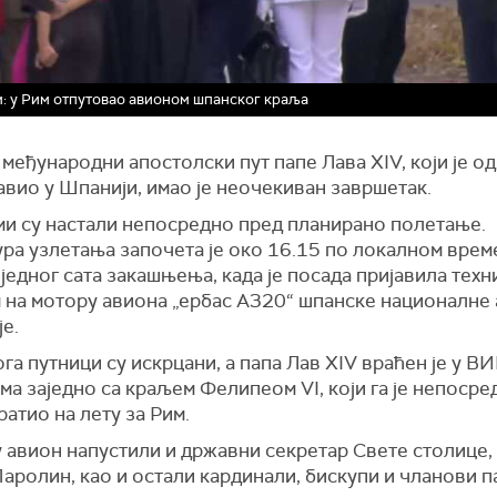
: у Рим отпутовао авионом шпанског краља
међународни апостолски пут папе Лава XIV, који је од 
авио у Шпанији, имао је неочекиван завршетак.
и су настали непосредно пред планирано полетање.
ра узлетања започета је око 16.15 по локалном време
једног сата закашњења, када је посада пријавила техн
 на мотору авиона „ербас А320“ шпанске националне 
е.
га путници су искрцани, а папа Лав XIV враћен је у В
а заједно са краљем Фелипеом VI, који га је непосре
ратио на лету за Рим.
у авион напустили и државни секретар Свете столице,
аролин, као и остали кардинали, бискупи и чланови 