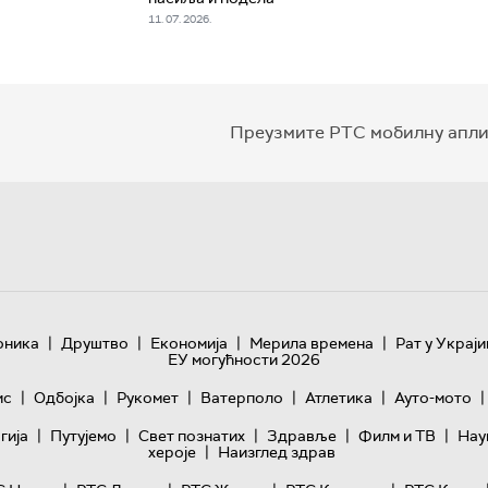
11. 07. 2026.
Преузмите РТС мобилну апли
|
|
|
|
оника
Друштво
Економија
Мерила времена
Рат у Украји
ЕУ могућности 2026
|
|
|
|
|
|
ис
Одбојка
Рукомет
Ватерполо
Атлетика
Ауто-мото
|
|
|
|
|
гијa
Путујемо
Свет познатих
Здравље
Филм и ТВ
Нау
|
хероје
Наизглед здрав