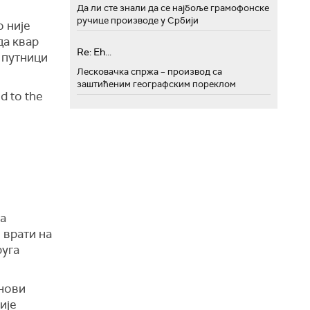
Да ли сте знали да се најбоље грамофонске
ручице производе у Србији
 није
да квар
Re: Eh...
е путници
Лесковачка спржа – производ са
заштићеним географским пореклом
d to the
ва
 врати на
руга
анови
ије