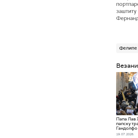
портпаро
заштиту 
Фернанд
Фелипе 
Везани
Папа Лав 
папску тр
Гандолфо
19. 07. 2026.