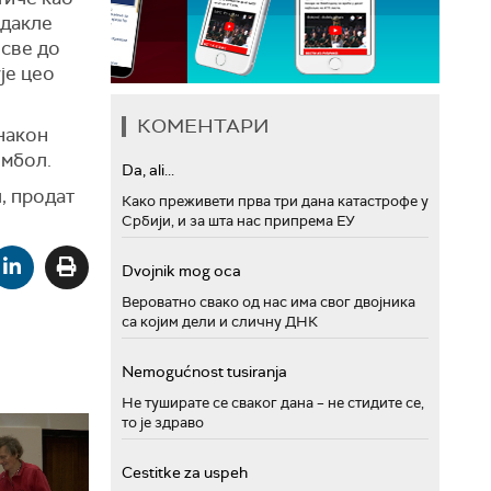
 дакле
 све до
је цео
КОМЕНТАРИ
 након
имбол.
Da, ali...
, продат
Како преживети прва три дана катастрофе у
Србији, и за шта нас припрема ЕУ
Dvojnik mog oca
Вероватно свако од нас има свог двојника
са којим дели и сличну ДНК
Nemogućnost tusiranja
Не туширате се сваког дана – не стидите се,
то је здраво
Cestitke za uspeh