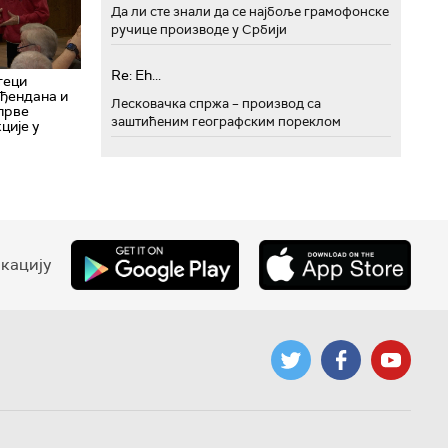
Да ли сте знали да се најбоље грамофонске
ручице производе у Србији
Re: Eh...
теци
ођендана и
Лесковачка спржа – производ са
прве
заштићеним географским пореклом
ције у
кацију