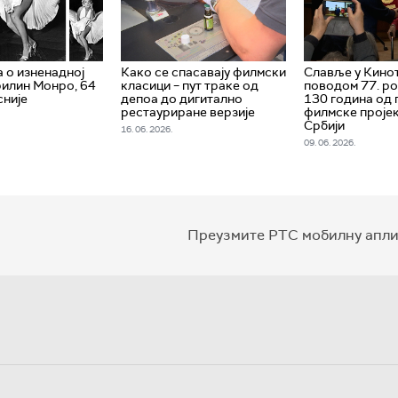
а о изненадној
Како се спасавају филмски
Славље у Кино
илин Монро, 64
класици – пут траке од
поводом 77. р
сније
депоа до дигитално
130 година од 
рестауриране верзије
филмске пројек
Србији
16. 06. 2026.
09. 06. 2026.
Преузмите РТС мобилну апли