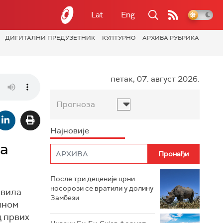
Lat
Eng
ДИГИТАЛНИ ПРЕДУЗЕТНИК
КУЛТУРНО
АРХИВА РУБРИКА
петак, 07. август 2026.
Прогноза
Најновије
ка
После три деценије црни
носорози се вратили у долину
авила
Замбези
чном
д првих