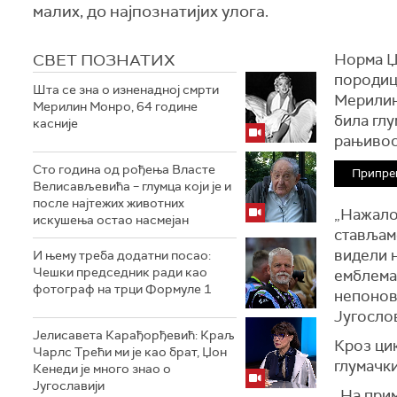
малих, до најпознатијих улога.
СВЕТ ПОЗНАТИХ
Норма Џ
породиц
Шта се зна о изненадној смрти
Мерилин 
Мерилин Монро, 64 године
била глу
касније
рањивос
Сто година од рођења Власте
Припре
Велисављевића – глумца који је и
после најтежих животних
„Нажалос
искушења остао насмејан
стављам
видели њ
И њему треба додатни посао:
Чешки председник ради као
емблема
фотограф на трци Формуле 1
непоновљ
Југосло
Јелисавета Карађорђевић: Краљ
Кроз ци
Чарлс Трећи ми је као брат, Џон
глумачк
Кенеди је много знао о
Југославији
„На при