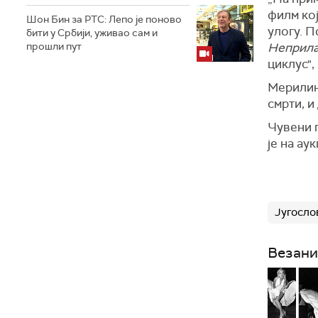
филм кој
Шон Бин за РТС: Лепо је поново
улогу. 
бити у Србији, уживао сам и
прошли пут
Неприла
циклус"
Мерилин 
смрти, и
Чувени п
је на ау
Југосло
Везани