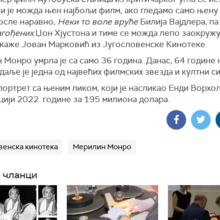
и је можда њен најбољи филм, ако гледамо само њену
После наравно,
Неки то воле вруће
Билија Вајдлера, па
гођених
Џон Хјустона и тиме се можда лепо заокружу
, каже Јован Марковић из Југословенске Кинотеке.
Монро умрла је са само 36 година. Данас, 64 године
 даље је једна од највећих филмских звезда и култни с
ортрет са њеним ликом, који је насликао Енди Ворхол
кцији 2022. године за 195 милиона долара.
венска кинотека
Мерилин Монро
 чланци