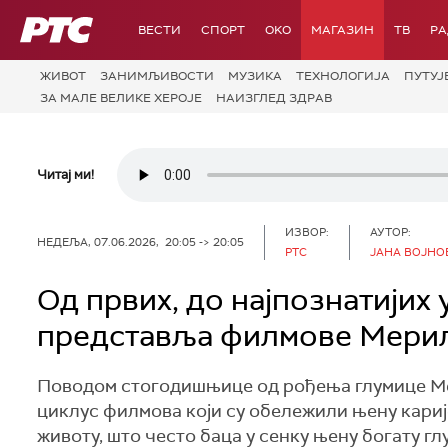
РТС
ВЕСТИ
СПОРТ
OKO
МАГАЗИН
ТВ
Р
ЖИВОТ
ЗАНИМЉИВОСТИ
МУЗИКА
ТЕХНОЛОГИЈA
ПУТУЈ
ЗА МАЛЕ ВЕЛИКЕ ХЕРОЈЕ
НАИЗГЛЕД ЗДРАВ
Читај ми!
ИЗВОР:
АУТОР:
НЕДЕЉА, 07.06.2026, 20:05 -> 20:05
РТС
ЈАНА ВОЈНО
Од првих, до најпознатијих
представља филмове Мери
Поводом стогодишњице од рођења глумице Ме
циклус филмова који су обележили њену карије
животу, што често баца у сенку њену богату г