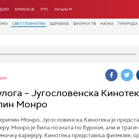
АДИО
ЕМИСИЈЕ
РТС
Остало
ЕМО
СВЕТ ПОЗНАТИХ
ЗДРАВЉЕ
ФИЛМ И ТВ
НАУКА
ПРИРОДА
ВИЋ
 улога – Југословенска Киноте
лин Монро
рилин Монро, Југословенска Кинотека је предст
ру. Монро је била позната по бурном, али и траги
лумачку каријеру. Кинотека представља филмове, о