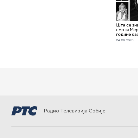
Шта се зн
смрти Мер
године ка
04. 08. 2026.
Радио Телевизија Србије