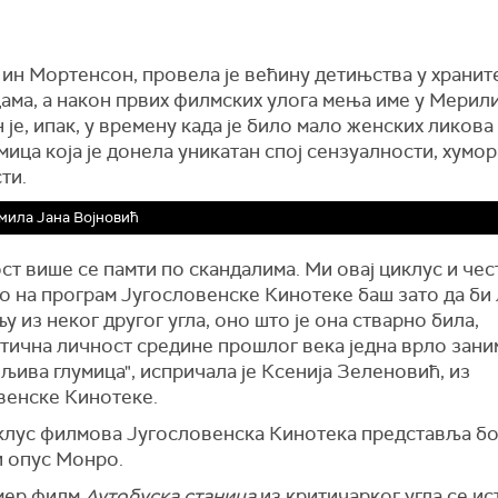
ин Мортенсон, провела је већину детињства у храни
ама, а након првих филмских улога мења име у Мерил
је, ипак, у времену када је било мало женских ликова
мица која је донела уникатан спој сензуалности, хумор
ти.
мила Јана Војновић
т више се памти по скандалима. Ми овај циклус и чес
о на програм Југословенске Кинотеке баш зато да би
у из неког другог угла, оно што је она стварно била,
тична личност средине прошлог века једна врло зан
ива глумица", испричала је Ксенија Зеленовић, из
венске Кинотеке.
клус филмова Југословенска Кинотека представља бо
и опус Монро.
мер филм
Аутобуска станица
из критичарког угла се ис