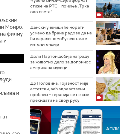
Чувени Би-Би-Сијев формат
стиже на РТС – почиње „Трка
око света“
тељским
ин Монро.
Дански ученици ће морати
усмено да бране радове да не
 на филму,
би варали помоћу вештачке
а и
интелигенције
Доли Партон добија награду
за животно дело за допринос
американа музици
то
 људи
Др Половина: Гојазност није
естетски, већ здравствени
имљива и
проблем – терапија се не сме
прекидати на своју руку
гат
тиче као