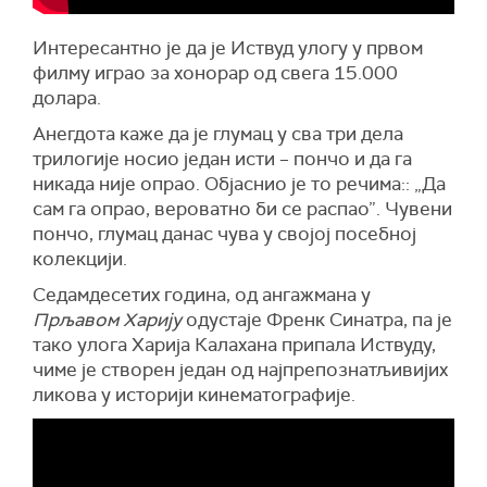
Интересантно је да је Иствуд улогу у првом
филму играо за хонорар од свега 15.000
долара.
Анегдота каже да је глумац у сва три дела
трилогије носио један исти – пончо и да га
никада није опрао. Објаснио је то речима:: „Да
сам га опрао, вероватно би се распао”. Чувени
пончо, глумац данас чува у својој посебној
колекцији.
Седамдесетих година, од ангажмана у
Прљавом Харију
одустаје Френк Синатра, па је
тако улога Харија Калахана припала Иствуду,
чиме је створен један од најпрепознатљивијих
ликова у историји кинематографије.