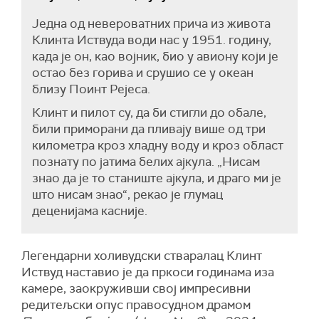
Једна од невероватних прича из живота
Клинта Иствуда води нас у 1951. годину,
када је он, као војник, био у авиону који је
остао без горива и срушио се у океан
близу Поинт Рејеса.
Клинт и пилот су, да би стигли до обале,
били приморани да пливају више од три
километра кроз хладну воду и кроз област
познату по јатима белих ајкула. „Нисам
знао да је то станиште ајкула, и драго ми је
што нисам знао“, рекао је глумац
деценијама касније.
Легендарни холивудски стваралац Клинт
Иствуд наставио је да пркоси годинама иза
камере, заокруживши свој импресивни
редитељски опус правосудном драмом