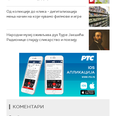
Од колекције до клика – дигитализација
мења начин на који чувамо филмове и игре
Народни музеј оживљава дух Ђуре Јакшића:
Радионице спајају сликарство и поезију
КОМЕНТАРИ