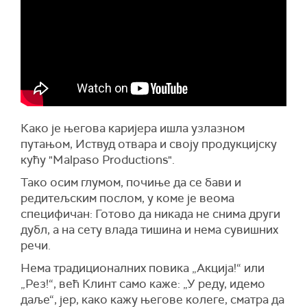
Како је његова каријера ишла узлазном
путањом, Иствуд отвара и своју продукцијску
кућу "Malpaso Productions".
Тако осим глумом, почиње да се бави и
редитељским послом, у коме је веома
специфичан: Готово да никада не снима други
дубл, а на сету влада тишина и нема сувишних
речи.
Нема традиционалних повика „Акција!“ или
„Рез!“, већ Клинт само каже: „У реду, идемо
даље“, јер, како кажу његове колеге, сматра да