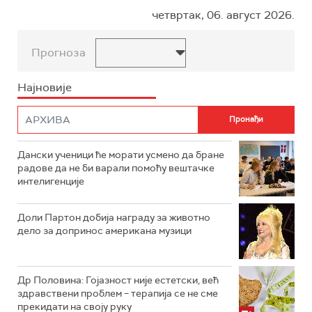
четвртак, 06. август 2026.
Прогноза
Најновије
Дански ученици ће морати усмено да бране
радове да не би варали помоћу вештачке
интелигенције
Доли Партон добија награду за животно
дело за допринос американа музици
Др Половина: Гојазност није естетски, већ
здравствени проблем – терапија се не сме
прекидати на своју руку