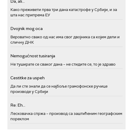
Da, ali...
Како преживети прва три дана катастрофе у Србији, и за
шта нас припрема ЕУ
Dvojnik mog oca
Вероватно свако од нас има свог двојника са којим дели и
сличну ДНК
Nemogućnost tusiranja
Не туширате се сваког дана – не стидите се, то је здраво
Cestitke za uspeh
Да ли сте знали да се најбоље грамофонске ручице
производе у Србији
Re: Eh...
Лесковачка спржа – производ са заштићеним географским
пореклом