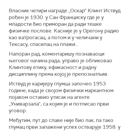
Власник четири награде „Оскар“ Клинт Иствуд
рођен је 1930. у Сан Франциску где је у
младости био приморан да ради тешке
физичке послове. Касније је у Орегону радио
као ватрогасац, а потом и у челичани у
Тексасу, спасилац на плажи…
Напоран рад, коментаришу познаваоци
његовог начина рада, управо је обликовао
Клинтову етику, ефикасност и радну
дисциплину према којој је препознатљив.
Иствуд је каријеру глумца започео 1953.
године, када је својом физички маркантном
појавом оставио утисак на агенте
„Униварзала“, са којим је и потписао први
уговор.
Међутим, пут до славе није био лак, па тако
глумац први запажени успех остварује 1958. у