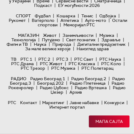
|
|
|
|
у Украјини
Време
Сервисне вести
Сматрачница
|
Подкаст
ЕУ могућности 2026
|
|
|
|
СПОРТ
Фудбал
Кошарка
Тенис
Одбојка
|
|
|
|
Рукомет
Ватерполо
Атлетика
Ауто-мото
Остали
|
спортови
Меморијал РТС
|
|
|
МАГАЗИН
Живот
Занимљивости
Музика
|
|
|
|
Технологијa
Путујемо
Свет познатих
Здравље
|
|
|
|
Филм и ТВ
Наука
Природа
Дигитални предузетник
|
За мале велике хероје
Наизглед здрав
|
|
|
|
|
ТВ
РТС 1
РТС 2
РТС 3
РТС Свет
РТС Наука
|
|
|
|
РТС Драма
РТС Живот
РТС Класика
РТС Коло
|
|
РТС Трезор
РТС Музика
РТС Полетарац
|
|
РАДИО
Радио Београд 1
Радио Београд 2
Радио
|
|
|
Београд 3
Београд 202
Радио Плетеница
Радио
|
|
|
Рокенролер
Радио Џубокс
Радио Вртешка
Радио
|
Џезер
Архив
|
|
|
|
РТС
Контакт
Маркетинг
Јавне набавке
Конкурси
Интернет портал
МАПА САЈТА