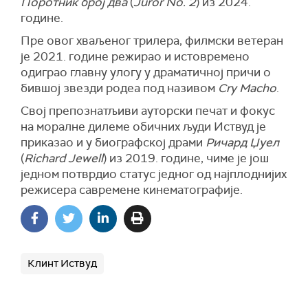
Поротник број два
(
Juror No. 2
) из 2024.
године.
Пре овог хваљеног трилера, филмски ветеран
је 2021. године режирао и истовремено
одиграо главну улогу у драматичној причи о
бившој звезди родеа под називом
Cry Macho
.
Свој препознатљиви ауторски печат и фокус
на моралне дилеме обичних људи Иствуд је
приказао и у биографској драми
Ричард Џуел
(
Richard Jewell
) из 2019. године, чиме је још
једном потврдио статус једног од најплоднијих
режисера савремене кинематографије.
Клинт Иствуд