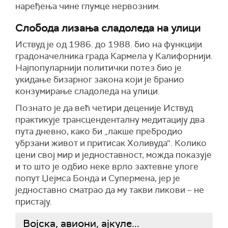
наређења чине глумце нервозним.
Слобода лизања сладоледа на улици
Иствуд је од 1986. до 1988. био на функцији
градоначелника града Кармела у Калифорнији.
Најпопуларнији политички потез био је
укидање бизарног закона који је бранио
конзумирање сладоледа на улици.
Познато је да већ четири деценије Иствуд
практикује трансценденталну медитацију два
пута дневно, како би „лакше пребродио
убрзани живот и притисак Холивуда“. Колико
цени свој мир и једноставност, можда показује
и то што је одбио неке врло захтевне улоге
попут Џејмса Бонда и Супермена, јер је
једноставно сматрао да му такви ликови – не
пристају.
Војска, авиони, ајкуле...