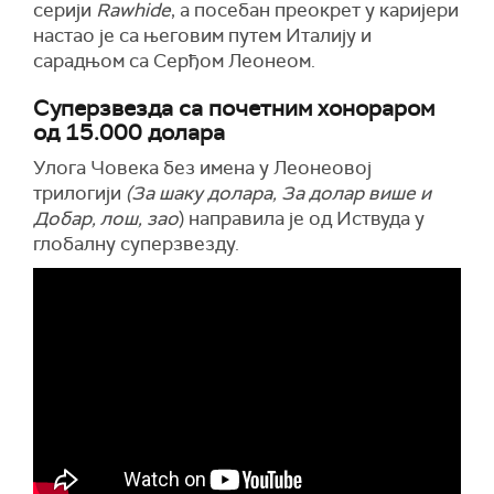
серији
Rawhide
, а посебан преокрет у каријери
настао је са његовим путем Италију и
сарадњом са Серђом Леонеом.
Суперзвезда са почетним хонораром
од 15.000 долара
Улога Човека без имена у Леонеовој
трилогији
(За шаку долара, За долар више и
Добар, лош, зао
) направила је од Иствуда у
глобалну суперзвезду.