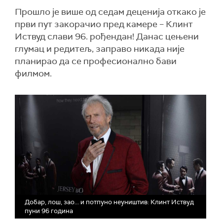
Прошло је више од седам деценија откако је
први пут закорачио пред камере – Клинт
Иствуд слави 96. рођендан! Данас цењени
глумац и редитељ, заправо никада није
планирао да се професионално бави
филмом.
Добар, лош, зао... и потпуно неуништив: Клинт Иствуд
пуни 96 година