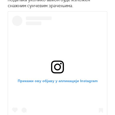
снажним сунчевим зрачењима.
Прикажи ову објаву у апликацији Instagram