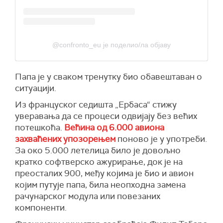
@confronto_eu је поделио/ла објаву
Папа је у сваком тренутку био обавештаван о
ситуацији.
Из француског седишта „Ербаса“ стижу
уверавања да се процеси одвијају без већих
потешкоћа.
Већина од 6.000 авиона
захваћених упозорењем
поново је у употреби.
За око 5.000 летелица било је довољно
кратко софтверско ажурирање, док је на
преосталих 900, међу којима је био и авион
којим путује папа, била неопходна замена
рачунарског модула или повезаних
компоненти.