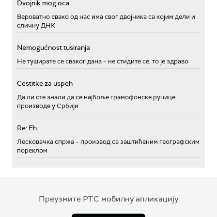
Dvojnik mog oca
Вероватно свако од нас има свог двојника са којим дели и
сличну ДНК
Nemogućnost tusiranja
Не туширате се сваког дана – не стидите се, то је здраво
Cestitke za uspeh
Да ли сте знали да се најбоље грамофонске ручице
производе у Србији
Re: Eh...
Лесковачка спржа – производ са заштићеним географским
пореклом
Преузмите РТС мобилну апликацију