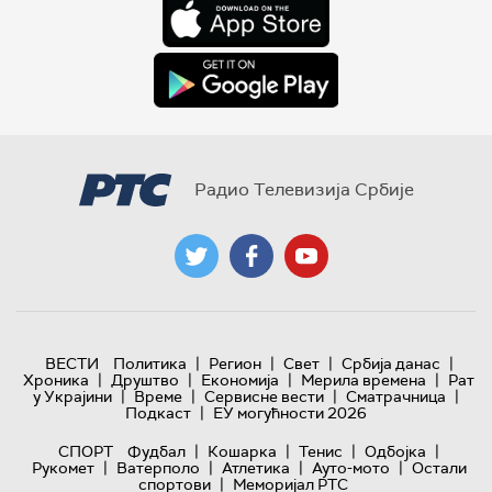
Радио Телевизија Србије
|
|
|
|
ВЕСТИ
Политика
Регион
Свет
Србија данас
|
|
|
|
Хроника
Друштво
Економија
Мерила времена
Рат
|
|
|
|
у Украјини
Време
Сервисне вести
Сматрачница
|
Подкаст
ЕУ могућности 2026
|
|
|
|
СПОРТ
Фудбал
Кошарка
Тенис
Одбојка
|
|
|
|
Рукомет
Ватерполо
Атлетика
Ауто-мото
Остали
|
спортови
Меморијал РТС