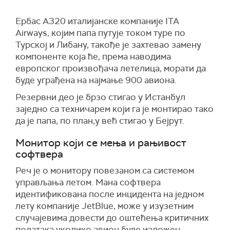
Ербас А320 италијанске компаније ITA
Airways, којим папа путује током туре по
Турској и Либану, такође је захтевао замену
компоненте која ће, према наводима
европског произвођача летелица, морати да
буде уграђена на најмање 900 авиона.
Резервни део је брзо стигао у Истанбул
заједно са техничарем који га је монтирао тако
да је папа, по план,у већ стигао у Бејрут.
Монитор који се мења и рањивост
софтвера
Реч је о монитору повезаном са системом
управљања летом. Мана софтвера
идентификована после инцидента на једном
лету компаније JetBlue, може у изузетним
случајевима довести до оштећења критичних
података уколико авион буде изложен