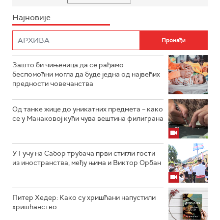
Најновије
Зашто би чињеница да се рађамо
беспомоћни могла да буде једна од највећих
предности човечанства
Од танке жице до уникатних предмета – како
се у Манаковој кући чува вештина филиграна
У Гучу на Сабор трубача први стигли гости
из иностранства, међу њима и Виктор Орбан
Питер Хедер: Како су хришћани напустили
хришћанство