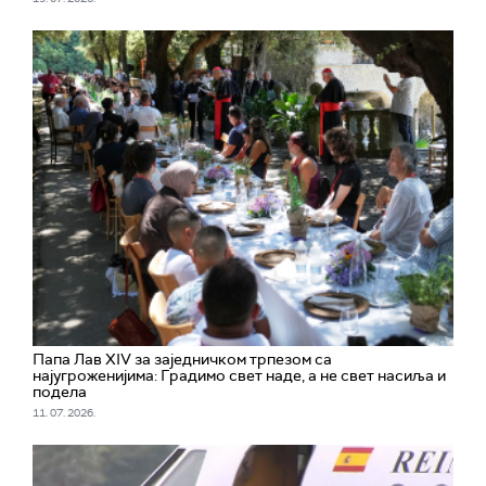
Папа Лав XIV за заједничком трпезом са
најугроженијима: Градимо свет наде, а не свет насиља и
подела
11. 07. 2026.