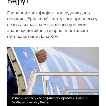
Бејрут
Глобални застој који је последњих дана
погодио „Ербасову“ флоту због проблема у
вези са излагањем снажном сунчевом
зрачењу, дотакао је и прво апостолско
путовање папе Лава XIV.
И папин ербас имао софтверски проблем, Лав XIV
безбедно стигао у Бејрут