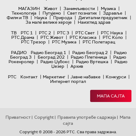
|
|
|
МАГАЗИН
Живот
Занимљивости
Музика
|
|
|
|
Технологијa
Путујемо
Свет познатих
Здравље
|
|
|
|
Филм и ТВ
Наука
Природа
Дигитални предузетник
|
За мале велике хероје
Наизглед здрав
|
|
|
|
|
ТВ
РТС 1
РТС 2
РТС 3
РТС Свет
РТС Наука
|
|
|
|
РТС Драма
РТС Живот
РТС Класика
РТС Коло
|
|
РТС Трезор
РТС Музика
РТС Полетарац
|
|
РАДИО
Радио Београд 1
Радио Београд 2
Радио
|
|
|
Београд 3
Београд 202
Радио Плетеница
Радио
|
|
|
Рокенролер
Радио Џубокс
Радио Вртешка
Радио
|
Џезер
Архив
|
|
|
|
РТС
Контакт
Маркетинг
Јавне набавке
Конкурси
Интернет портал
МАПА САЈТА
Приватност
Copyright
Правила употребе садржаја
Мапа
|
|
|
сајта
Copyright © 2008 - 2026 РТС. Сва права задржана.