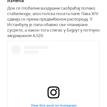
измена
Док се глобални ваздушни саобраћај полако
стабилизује, апостолска посета папе Лава XIV
одвија се према предвиђеном распореду. У
Истанбулу је папа обавио све планиране
сусрете, а након тога стигао у Бејрут у потпуно
ажурираном А320.
View this post on Instagram