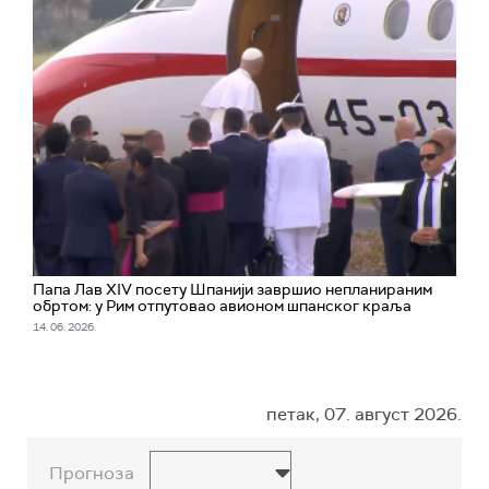
Папа Лав XIV посету Шпанији завршио непланираним
обртом: у Рим отпутовао авионом шпанског краља
14. 06. 2026.
петак, 07. август 2026.
Прогноза