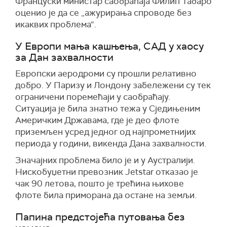
Француски министар саобраћаја Филип Табаро
оценио је да се „ажурирања спроводе без
икаквих проблема“.
У Европи мања кашњења, САД у хаосу
за Дан захвалности
Европски аеродроми су прошли релативно
добро. У Паризу и Лондону забележени су тек
ограничени поремећаји у саобраћају.
Ситуација је била знатно тежа у Сједињеним
Америчким Државама, где је део флоте
приземљен усред једног од најпрометнијих
периода у години, викенда Дана захвалности.
Значајних проблема било је и у Аустралији.
Нискобуџетни превозник Jetstar отказао је
чак 90 летова, пошто је трећина њихове
флоте била приморана да остане на земљи.
Папина предстојећа путовања без