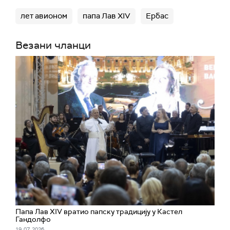
лет авионом
папа Лав XIV
Ербас
Везани чланци
Папа Лав XIV вратио папску традицију у Кастел
Гандолфо
19. 07. 2026.