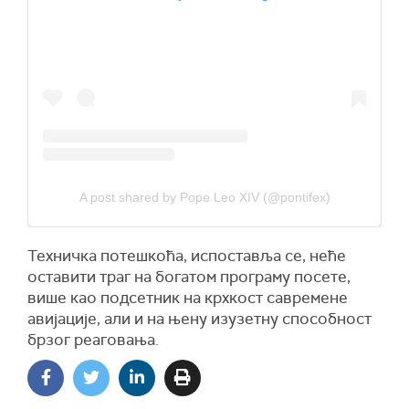
A post shared by Pope Leo XIV (@pontifex)
Техничка потешкоћа, испоставља се, неће
оставити траг на богатом програму посете,
више као подсетник на крхкост савремене
авијације, али и на њену изузетну способност
брзог реаговања.