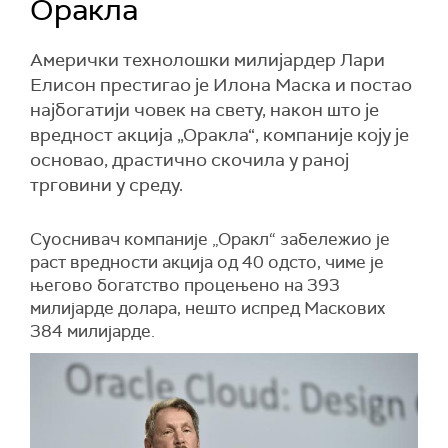
Оракла
Амерички технолошки милијардер Лари
Елисон престигао је Илона Маска и постао
најбогатији човек на свету, након што је
вредност акција „Оракла“, компаније коју је
основао, драстично скочила у раној
трговини у среду.
Суоснивач компаније „Оракл“ забележио је
раст вредности акција од 40 одсто, чиме је
његово богатство процењено на 393
милијарде долара, нешто испред Маскових
384 милијарде.