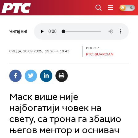
РТС
Читај ми!
ИЗВОР:
СРЕДА, 10.09.2025, 19:28 -> 19:43
РТС, GUARDIAN
Маск више није
најбогатији човек на
свету, са трона га збацио
његов ментор и оснивач