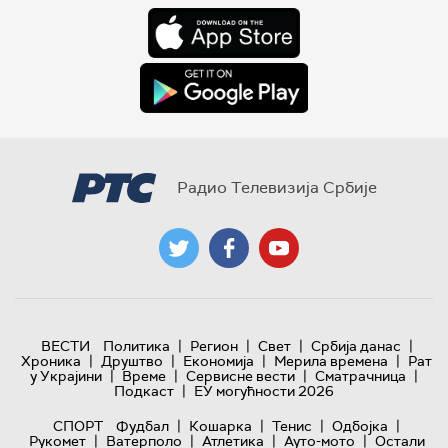
Радио Телевизија Србије
|
|
|
|
ВЕСТИ
Политика
Регион
Свет
Србија данас
|
|
|
|
Хроника
Друштво
Економија
Мерила времена
Рат
|
|
|
|
у Украјини
Време
Сервисне вести
Сматрачница
|
Подкаст
ЕУ могућности 2026
|
|
|
|
СПОРТ
Фудбал
Кошарка
Тенис
Одбојка
|
|
|
|
Рукомет
Ватерполо
Атлетика
Ауто-мото
Остали