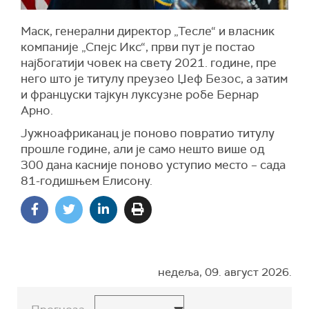
Маск, генерални директор
„Тесле“
и власник
компаније
„Спејс Икс“
, први пут је постао
најбогатији човек на свету 2021. године, пре
него што је титулу преузео Џеф Безос, а затим
и француски тајкун луксузне робе Бернар
Арно.
Јужноафриканац
је поново повратио титулу
прошле године, али је само нешто више од
300 дана касније поново уступио место – сада
81-годишњем Елисону.
недеља, 09. август 2026.