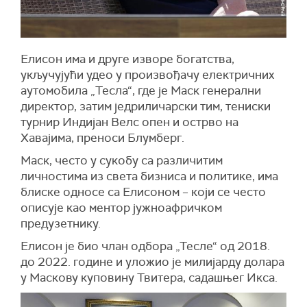
Елисон има и друге изворе богатства,
укључујући удео у произвођачу електричних
аутомобила „
Тесла“
, где је Маск генерални
директор, затим једриличарски тим, тениски
турнир
Индијан Велс опен
и острво на
Хавајима, преноси
Блумберг
.
Маск, често у сукобу са различитим
личностима из света бизниса и политике, има
блиске односе са Елисоном – који се често
описује као ментор јужноафричком
предузетнику.
Елисон је био члан одбора
„Тесле“
од 2018.
до 2022. године и уложио је милијарду долара
у Маскову куповину
Твитера,
садашњег
Икса
.