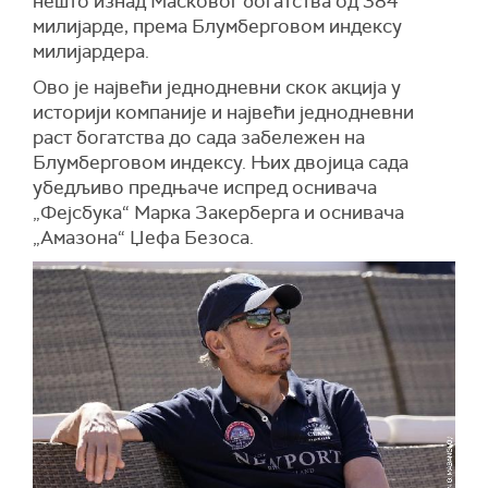
нешто изнад Масковог богатства од 384
милијарде, према
Блумберговом
индексу
милијардера.
Ово је највећи једнодневни скок акција у
историји компаније и највећи једнодневни
раст богатства
до сада
забележен на
Блумберговом
индексу. Њих двојица сада
убедљиво предњаче испред оснивача
„
Фејсбука
“
Марка Закерберга и оснивача
„
Амазона
“
Џефа Безоса.