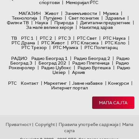
|
спортови
Меморијал РТС
|
|
|
МАГАЗИН
Живот
Занимљивости
Музика
|
|
|
|
Технологијa
Путујемо
Свет познатих
Здравље
|
|
|
|
Филм и ТВ
Наука
Природа
Дигитални предузетник
|
За мале велике хероје
Наизглед здрав
|
|
|
|
|
ТВ
РТС 1
РТС 2
РТС 3
РТС Свет
РТС Наука
|
|
|
|
РТС Драма
РТС Живот
РТС Класика
РТС Коло
|
|
РТС Трезор
РТС Музика
РТС Полетарац
|
|
РАДИО
Радио Београд 1
Радио Београд 2
Радио
|
|
|
Београд 3
Београд 202
Радио Плетеница
Радио
|
|
|
Рокенролер
Радио Џубокс
Радио Вртешка
Радио
|
Џезер
Архив
|
|
|
|
РТС
Контакт
Маркетинг
Јавне набавке
Конкурси
Интернет портал
МАПА САЈТА
Приватност
Copyright
Правила употребе садржаја
Мапа
|
|
|
сајта