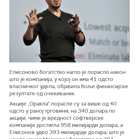
Елисоново богатство нагло је порасло након
што је компанија, у којој он има 41
одсто
власничког удела, објавила боље финансијске
резултате од очекиваних.
Акције
„Оракла“
порасле су за више од 40
одсто
у раној трговини, на 340 долара по
акцији, чиме је вредност софтверске
компаније достигла 958 милијарди долара, а
Елисонов удео 393 милијарде долара, што је