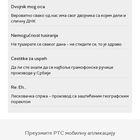
Dvojnik mog oca
Вероватно свако од нас има свог двојника са којим дели и
сличну ДНК
Nemogućnost tusiranja
Не туширате се сваког дана – не стидите се, то је здраво
Cestitke za uspeh
Да ли сте знали да се најбоље грамофонске ручице
производе у Србији
Re: Eh...
Лесковачка спржа – производ са заштићеним географским
пореклом
Преузмите РТС мобилну апликацију