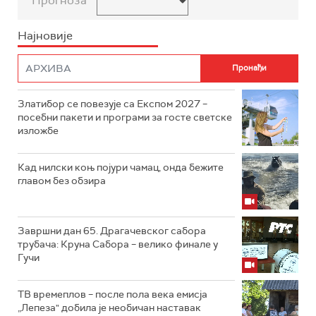
Прогноза
Најновије
Златибор се повезује са Експом 2027 –
посебни пакети и програми за госте светске
изложбе
Кад нилски коњ појури чамац, онда бежите
главом без обзира
Завршни дан 65. Драгачевског сабора
трубача: Круна Сабора – велико финале у
Гучи
ТВ времеплов – после пола века емисја
„Лепеза" добила је необичан наставак