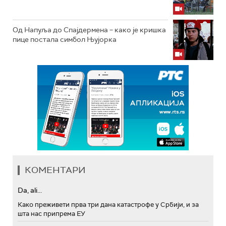
Од Напуља до Спајдермена – како је кришка
пице постала симбол Њујорка
КОМЕНТАРИ
Da, ali...
Како преживети прва три дана катастрофе у Србији, и за
шта нас припрема ЕУ