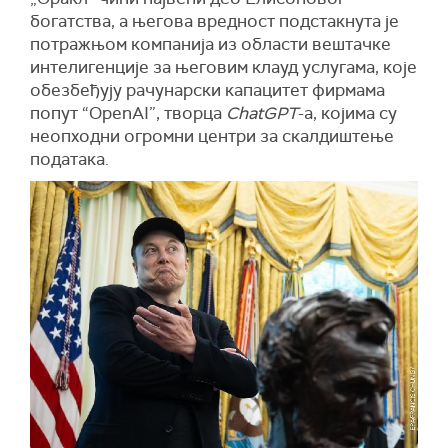
богатства, а његова вредност подстакнута је
потражњом компанија из области вештачке
интелигенције за његовим
клауд
услугама, које
обезбеђују рачунарски капацитет фирмама
попут “
OpenAI
”, творца
ChatGPT
-а, којима су
неопходни огромни центри
за скалдиштење
података
.