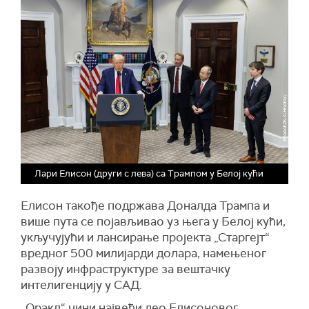
Лари Елисон (други с лева) са Трампом у Белој кући
Елисон такође подржава Доналда Трампа и
више пута се појављивао уз њега у Белој кући,
укључујући и лансирање пројекта
„Старгејт“
вредног 500 милијарди долара, намењеног
развоју инфраструктуре за вештачку
интелигенцију у САД.
„
Оракл“
чини највећи део Елисоновог