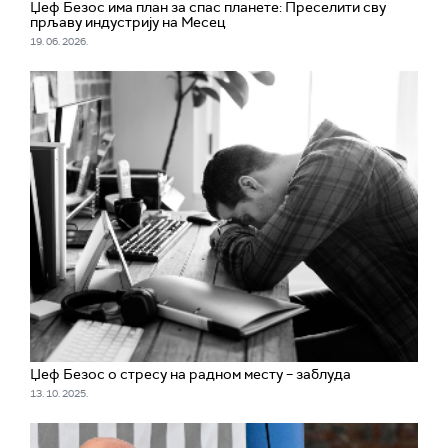
Џеф Безос има план за спас планете: Преселити сву
прљаву индустрију на Месец
19. 06. 2026.
Џеф Безос о стресу на радном месту – заблуда
13. 10. 2025.