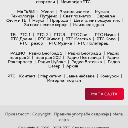
|
спортови
Меморијал РТС
|
|
|
МАГАЗИН
Живот
Занимљивости
Музика
|
|
|
|
Технологијa
Путујемо
Свет познатих
Здравље
|
|
|
|
Филм и ТВ
Наука
Природа
Дигитални предузетник
|
За мале велике хероје
Наизглед здрав
|
|
|
|
|
ТВ
РТС 1
РТС 2
РТС 3
РТС Свет
РТС Наука
|
|
|
|
РТС Драма
РТС Живот
РТС Класика
РТС Коло
|
|
РТС Трезор
РТС Музика
РТС Полетарац
|
|
РАДИО
Радио Београд 1
Радио Београд 2
Радио
|
|
|
Београд 3
Београд 202
Радио Плетеница
Радио
|
|
|
Рокенролер
Радио Џубокс
Радио Вртешка
Радио
|
Џезер
Архив
|
|
|
|
РТС
Контакт
Маркетинг
Јавне набавке
Конкурси
Интернет портал
МАПА САЈТА
Приватност
Copyright
Правила употребе садржаја
Мапа
|
|
|
сајта
Copyright © 2008 - 2026 РТС. Сва права задржана.