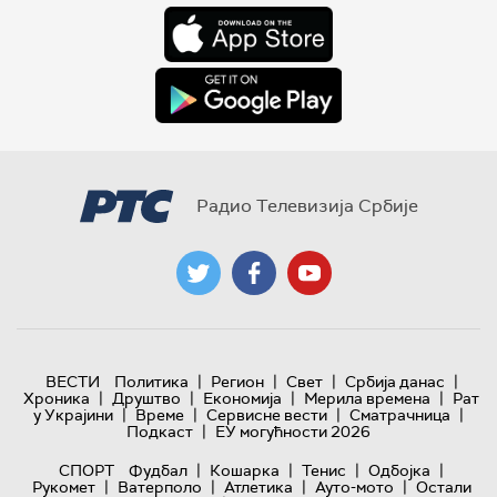
Радио Телевизија Србије
|
|
|
|
ВЕСТИ
Политика
Регион
Свет
Србија данас
|
|
|
|
Хроника
Друштво
Економија
Мерила времена
Рат
|
|
|
|
у Украјини
Време
Сервисне вести
Сматрачница
|
Подкаст
ЕУ могућности 2026
|
|
|
|
СПОРТ
Фудбал
Кошарка
Тенис
Одбојка
|
|
|
|
Рукомет
Ватерполо
Атлетика
Ауто-мото
Остали