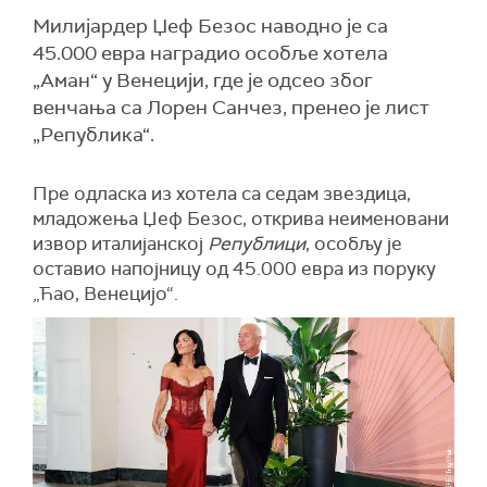
Милијардер Џеф Безос наводно је са
45.000 евра наградио особље хотела
„Аман“ у Венецији, где је одсео због
венчања са Лорен Санчез, пренео је лист
„Република“.
Пре одласка из хотела са седам звездица,
младожења Џеф Безос, открива неименовани
извор италијанској
Републици
, особљу је
оставио напојницу од 45.000 евра из поруку
„Ћао, Венецијо“.