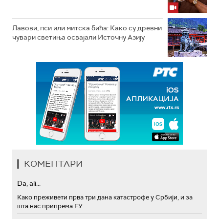
Лавови, пси или митска бића: Како су древни
чувари светиња освајали Источну Азију
КОМЕНТАРИ
Da, ali...
Како преживети прва три дана катастрофе у Србији, и за
шта нас припрема ЕУ