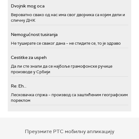
Dvojnik mog oca
Вероватно свако од нас има свог двојника са којим дели и
сличну ДНК
Nemogućnost tusiranja
Не туширате се сваког дана – не стидите се, то је здраво
Cestitke za uspeh
Да ли сте знали да се најбоље грамофонске ручице
производе у Србији
Re: Eh...
Лесковачка спржа – производ са заштићеним географским
пореклом
Преузмите РТС мобилну апликацију