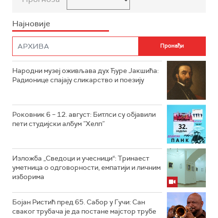
Најновије
Народни музеј оживљава дух Ђуре Јакшића:
Радионице спајају сликарство и поезију
Роковник 6 – 12. август: Битлси су објавили
пети студијски албум ”Хелп”
Изложба „Сведоци и учесници“: Тринаест
уметница о одговорности, емпатији и личним
изборима
Бојан Ристић пред 65. Сабор у Гучи: Сан
сваког трубача је да постане мајстор трубе