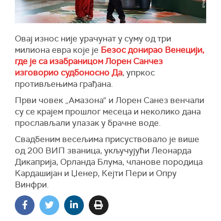
Овај износ није урачунат у суму од три
милиона евра које је
Безос донирао Венецији,
где је са изабраницом Лорен Санчез
изговорио судбоносно Да
, упркос
противљењима грађана.
Први човек „Амазона“ и Лорен Санез венчали
су се крајем прошлог месеца и неколико дана
прослављали улазак у брачне воде.
Свадбеним весељима присуствовало је више
од 200 ВИП званица, укључујући Леонарда
Дикаприја, Орланда Блума, чланове породица
Кардашијан и Џенер, Кејти Пери и Опру
Винфри.