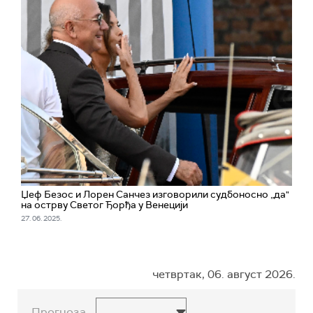
Џеф Безос и Лорен Санчез изговорили судбоносно „да"
на острву Светог Ђорђа у Венецији
27. 06. 2025.
четвртак, 06. август 2026.
Прогноза