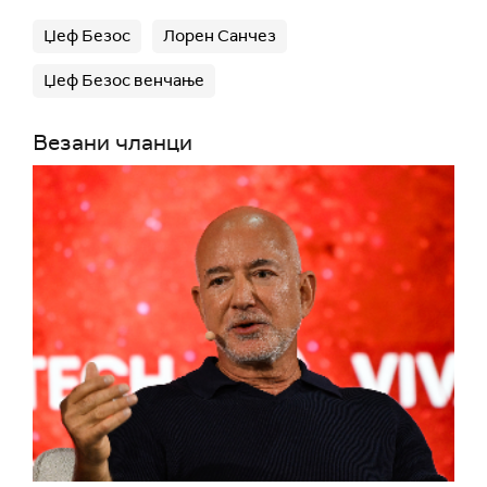
Џеф Безос
Лорен Санчез
Џеф Безос венчање
Везани чланци