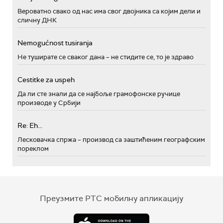
Вероватно свако од нас има свог двојника са којим дели и
сличну ДНК
Nemogućnost tusiranja
Не туширате се сваког дана – не стидите се, то је здраво
Cestitke za uspeh
Да ли сте знали да се најбоље грамофонске ручице
производе у Србији
Re: Eh...
Лесковачка спржа – производ са заштићеним географским
пореклом
Преузмите РТС мобилну апликацију