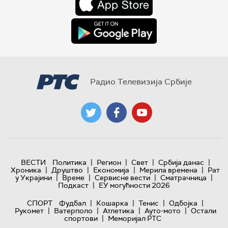
Радио Телевизија Србије
|
|
|
|
ВЕСТИ
Политика
Регион
Свет
Србија данас
|
|
|
|
Хроника
Друштво
Економија
Мерила времена
Рат
|
|
|
|
у Украјини
Време
Сервисне вести
Сматрачница
|
Подкаст
ЕУ могућности 2026
|
|
|
|
СПОРТ
Фудбал
Кошарка
Тенис
Одбојка
|
|
|
|
Рукомет
Ватерполо
Атлетика
Ауто-мото
Остали
|
спортови
Меморијал РТС