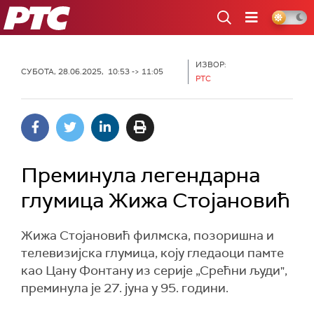
РТС
ИЗВОР:
СУБОТА, 28.06.2025, 10:53 -> 11:05
РТС
Преминула легендарна
глумица Жижа Стојановић
Жижа Стојановић филмска, позоришна и
телевизијска глумица, коју гледаоци памте
као Цану Фонтану из серије „Срећни људи",
преминула је 27. јуна у 95. години.