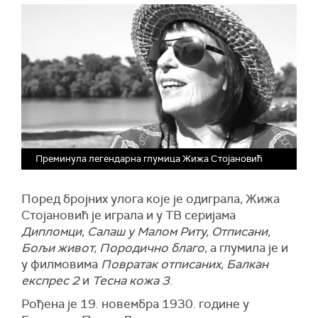
Преминула легендарна глумица Жижа Стојановић
Поред бројних улога које је одиграла, Жижа
Стојановић је играла и у ТВ серијама
Дипломци, Салаш у Малом Риту, Отписани,
Бољи живот, Породично благо
, а глумила је и
у филмовима
Повратак отписаних, Балкан
експрес 2
и
Тесна кожа 3
.
Рођена је 19. новембра 1930. године у