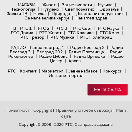
|
|
|
МАГАЗИН
Живот
Занимљивости
Музика
|
|
|
|
Технологијa
Путујемо
Свет познатих
Здравље
|
|
|
|
Филм и ТВ
Наука
Природа
Дигитални предузетник
|
За мале велике хероје
Наизглед здрав
|
|
|
|
|
ТВ
РТС 1
РТС 2
РТС 3
РТС Свет
РТС Наука
|
|
|
|
РТС Драма
РТС Живот
РТС Класика
РТС Коло
|
|
РТС Трезор
РТС Музика
РТС Полетарац
|
|
РАДИО
Радио Београд 1
Радио Београд 2
Радио
|
|
|
Београд 3
Београд 202
Радио Плетеница
Радио
|
|
|
Рокенролер
Радио Џубокс
Радио Вртешка
Радио
|
Џезер
Архив
|
|
|
|
РТС
Контакт
Маркетинг
Јавне набавке
Конкурси
Интернет портал
МАПА САЈТА
Приватност
Copyright
Правила употребе садржаја
Мапа
|
|
|
сајта
Copyright © 2008 - 2026 РТС. Сва права задржана.