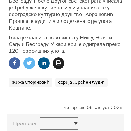
Београду. После Другог светског рата уписала
је Трећу женску гимназију и учланила се у
београдско културно друштво „Абрашевић”.
Прошла је аудицију и додељена јој је улога
Коштане.
Била је чланица позоришта у Нишу, Новом
Саду и Београду.
У каријери је одиграла преко
120 позоришних улога.
Жижа Стојановић
серија „Срећни људи“
четвртак, 06. август 2026.
Прогноза