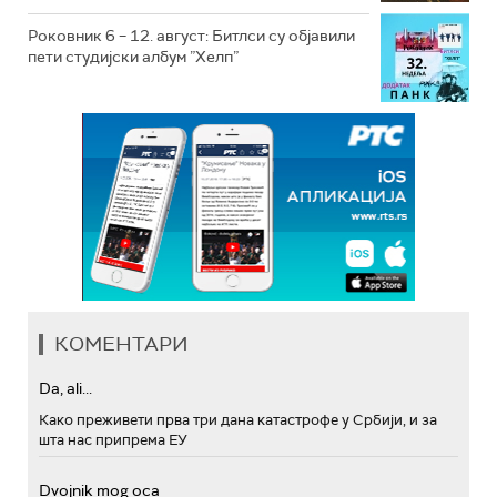
Роковник 6 – 12. август: Битлси су објавили
пети студијски албум ”Хелп”
КОМЕНТАРИ
Da, ali...
Како преживети прва три дана катастрофе у Србији, и за
шта нас припрема ЕУ
Dvojnik mog oca