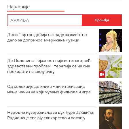
Најновије
Доли Партон добија награду за животно
дело за допринос американа музици
Др Половина: Гојазност није естетски, већ
здравствени проблем – терапија се не сме
прекидати на своју руку
Од колекције до клика – дигитализација
мења начин на који чувамо филмове и игре
Народни музеј оживљава дух Ђуре Јакшића:
Радионице спајају сликарство и поезију