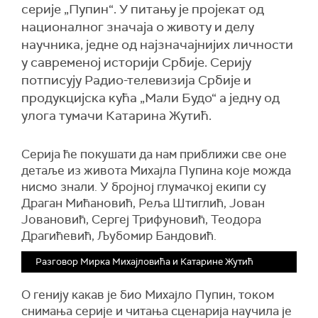
серије „Пупин“. У питању је пројекат од
националног значаја о животу и делу
научника, једне од најзначајнијих личности
у савременој историји Србије. Серију
потписују Радио-телевизија Србије и
продукцијска кућа „Мали Будо“ а једну од
улога тумачи Катарина Жутић.
Серија ће покушати да нам приближи све оне
детаље из живота Михајла Пупина које можда
нисмо знали. У бројној глумачкој екипи су
Драган Мићановић, Реља Штиглић, Јован
Јовановић, Сергеј Трифуновић, Теодора
Драгићевић, Љубомир Бандовић.
Разговор Мирка Михајловића и Катарине Жутић
О генију какав је био Михајло Пупин, током
снимања серије и читања сценарија научила је