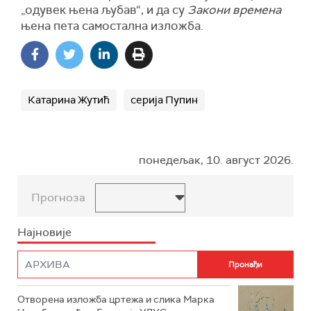
„одувек њена љубав“, и да су
Закони времена
њена пета самостална изложба.
Катарина Жутић
серија Пупин
понедељак, 10. август 2026.
Прогноза
Најновије
Отворена изложба цртежа и слика Марка