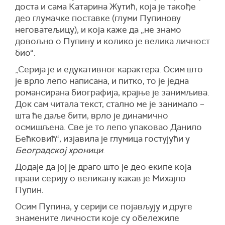
доста и сама Катарина Жутић, која је такође
део глумачке поставке (глуми Пупинову
неговатељицу), и која каже да „не знамо
довољно о Пупину и колико је велика личност
био“.
„Серија је и едукативног карактера. Осим што
је врло лепо написана, и питко, то је једна
романсирана биографија, крајње је занимљива.
Док сам читала текст, стално ме је занимало –
шта ће даље бити, врло је динамично
осмишљена. Све је то лепо упаковао Данило
Бећковић“, изјавила је глумица гостујући у
Београдској хроници
.
Додаје да јој је драго што је део екипе која
прави серију о великану какав је Михајло
Пупин.
Осим Пупина, у серији се појављују и друге
знамените личности које су обележиле