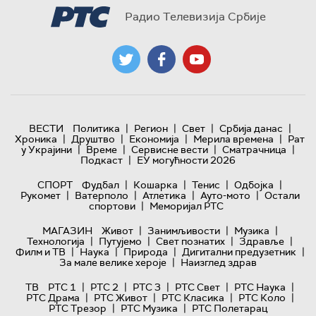
Радио Телевизија Србије
|
|
|
|
ВЕСТИ
Политика
Регион
Свет
Србија данас
|
|
|
|
Хроника
Друштво
Економија
Мерила времена
Рат
|
|
|
|
у Украјини
Време
Сервисне вести
Сматрачница
|
Подкаст
ЕУ могућности 2026
|
|
|
|
СПОРТ
Фудбал
Кошарка
Тенис
Одбојка
|
|
|
|
Рукомет
Ватерполо
Атлетика
Ауто-мото
Остали
|
спортови
Меморијал РТС
|
|
|
МАГАЗИН
Живот
Занимљивости
Музика
|
|
|
|
Технологијa
Путујемо
Свет познатих
Здравље
|
|
|
|
Филм и ТВ
Наука
Природа
Дигитални предузетник
|
За мале велике хероје
Наизглед здрав
|
|
|
|
|
ТВ
РТС 1
РТС 2
РТС 3
РТС Свет
РТС Наука
|
|
|
|
РТС Драма
РТС Живот
РТС Класика
РТС Коло
|
|
РТС Трезор
РТС Музика
РТС Полетарац