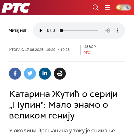
РТС
Читај ми!
ИЗВОР:
УТОРАК, 17.06.2025, 19:20 -> 19:23
РТС
Катарина Жутић о серији
„Пупин": Мало знамо о
великом генију
У околини Зрењанина у току је снимање