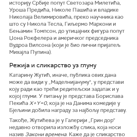
историју Србије попут Светозара Милетића,
Уроша Предића, Николе Пашића и владике
Николаја Велимировића, преко научника као
што су Никола Тесла, Гиљермо Маркони и
Бењамин Томпсон, до утицајних фигура попут
Џона Рокфелера и америчког председника
Вудроа Вилсона (који је био лични пријатељ
Михајла Пупина).
Режија и сликарство уз глуму
Катарину Жутић, иначе, публика ових дана
може да види у „Маделнијануму", у представи
коју ради као трећи редитељски задатак и у
којој глуми. У питању је представа Борислава
Пекића
X+Y=0
, која је на Данима комедије у
Бјељини добила награду за најбољу представу.
Такође, Жутићева је у Галерији „Грин дор“
недавно отворила изложбу слика, која носи
назив
Закони времена
. Каже да је сликарство