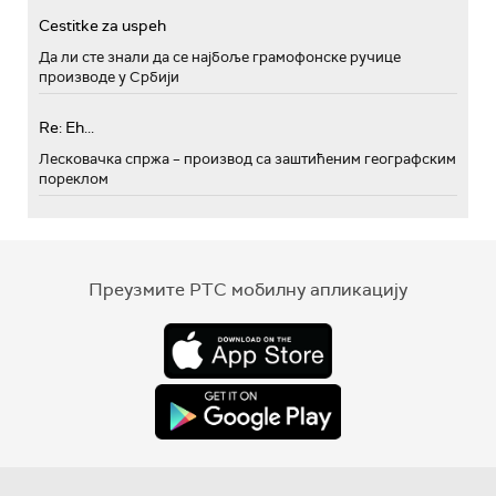
Cestitke za uspeh
Да ли сте знали да се најбоље грамофонске ручице
производе у Србији
Re: Eh...
Лесковачка спржа – производ са заштићеним географским
пореклом
Преузмите РТС мобилну апликацију