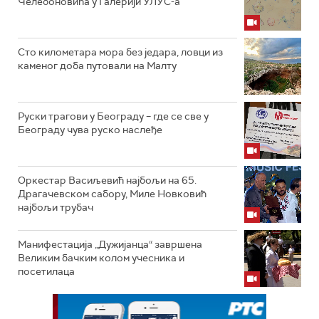
Челебоновића у Галерији УЛУС-а
Сто километара мора без једара, ловци из
каменог доба путовали на Малту
Руски трагови у Београду – где се све у
Београду чува руско наслеђе
Оркестар Васиљевић најбољи на 65.
Драгачевском сабору, Миле Новковић
најбољи трубач
Манифестација „Дужијанца“ завршена
Великим бачким колом учесника и
посетилаца