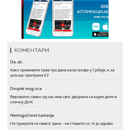
КОМЕНТАРИ
Da, ali...
Како преживети прва три дана катастрофе у Србији, и за
шта нас припрема ЕУ
Dvojnik mog oca
Вероватно свако од нас има свог двојника са којим дели и
сличну ДНК
Nemogućnost tusiranja
Не туширате се сваког дана – не стидите се, то је здраво