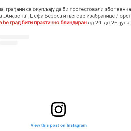
а, грађани се окупљају да би протестовали због венч
а „Амазона", Џефа Безоса и његове изабранице Лорен
а ће град бити практично блиндиран
од 24. до 26. јуна.
View this post on Instagram