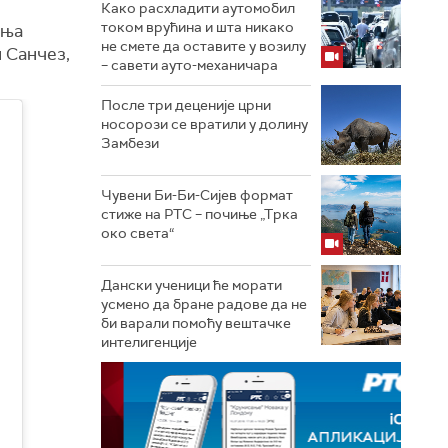
Како расхладити аутомобил
током врућина и шта никако
ања
не смете да оставите у возилу
 Санчез,
– савети ауто-механичара
После три деценије црни
носорози се вратили у долину
Замбези
Чувени Би-Би-Сијев формат
стиже на РТС – почиње „Трка
око света“
Дански ученици ће морати
усмено да бране радове да не
би варали помоћу вештачке
интелигенције