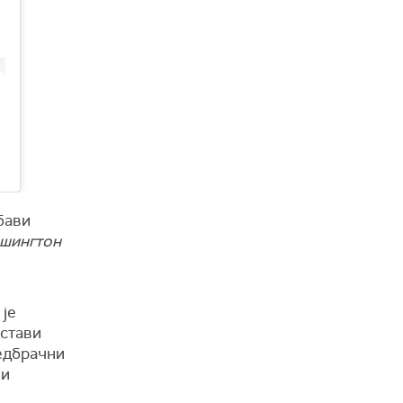
бави
шингтон
 је
остави
редбрачни
ли