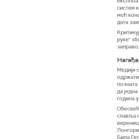
експлоат
систем к
моћ конц
дата зах
Критикуј
руке" зб
заправо,
Нагађа
Медији о
одржати 
позната 
да једна
година 
Обесвеће
славља н
верениц
Лонгори
Била Геј