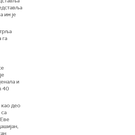
едставља
редставља
а им је
„трља
 га
се
је
јенала и
ћ 40
 као део
 са
 Еве
ашијан,
тан