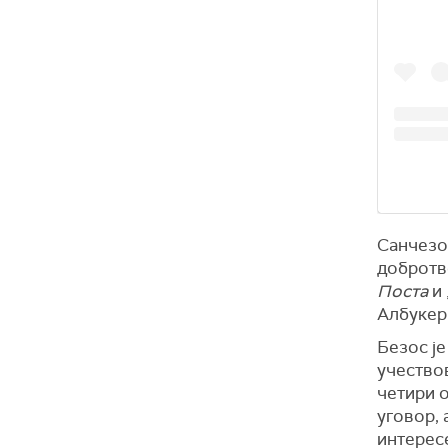
Санчезов
добротво
Поста
и 
Албукер
Безос је
учествов
четири о
уговор, 
интересе