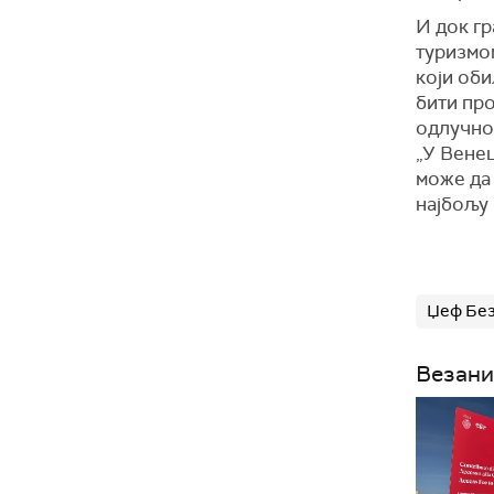
И док г
туризмом
који оби
бити про
одлучно 
„У Венец
може да 
најбољу 
Џеф Бе
Везани