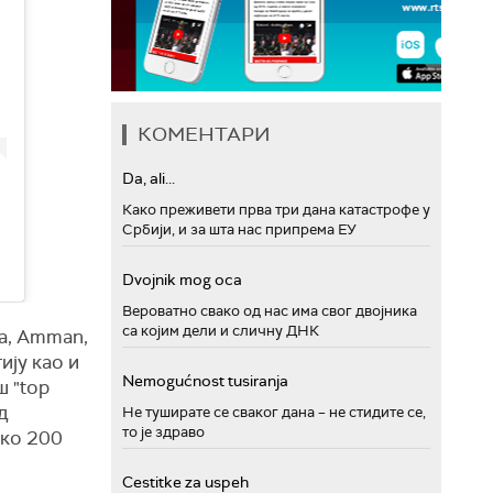
КОМЕНТАРИ
Da, ali...
Како преживети прва три дана катастрофе у
Србији, и за шта нас припрема ЕУ
Dvojnik mog oca
Вероватно свако од нас има свог двојника
са којим дели и сличну ДНК
ца, Amman,
тију као и
Nemogućnost tusiranja
ш "top
д
Не туширате се сваког дана – не стидите се,
то је здраво
око 200
Cestitke za uspeh