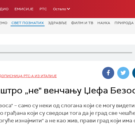
АДИО
ЕМИСИЈЕ
РТС
Остало
ЕМО
СВЕТ ПОЗНАТИХ
ЗДРАВЉЕ
ФИЛМ И ТВ
НАУКА
ПРИРОДА
ДОПИСНИЦА РТС-А ИЗ ИТАЛИЈЕ
оштро „не" венчању Џефа Безо
зоса" – само су неки од слогана који се могу видети
о грађана који су сведоци тога да је град све чешћ
могуће изнајмити" а не као жив, прави град који има 