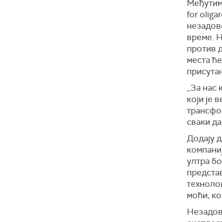
Међутим,
for oliga
незадов
време. 
против д
места ће
присутан
„За нас 
који је 
трансфо
сваки да
Додају д
компаниј
ултра бо
представ
техноло
моћи, ко
Незадов