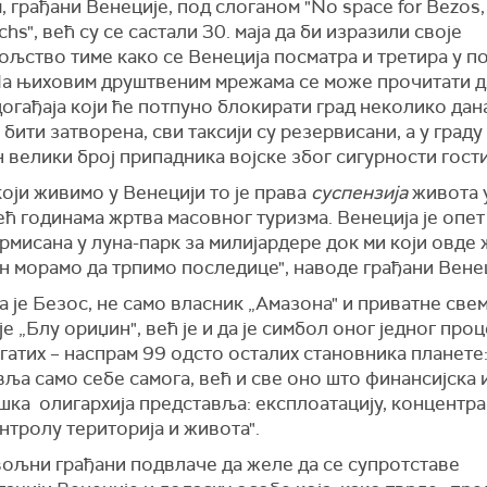
 грађани Венеције, под слоганом "No space for Bezos,
rchs", већ су се састали 30. маја да би изразили своје
ољство тиме како се Венеција посматра и третира у 
На њиховим друштвеним мрежама се може прочитати д
огађаја који ће потпуно блокирати град неколико дан
 бити затворена, сви таксији су резервисани, а у граду
 велики број припадника војске због сигурности гости
који живимо у Венецији то је права
суспензија
живота у
већ годинама жртва масовног туризма. Венеција је опет
рмисана у луна-парк за милијардере док ми који овде
н морамо да трпимо последице", наводе грађани Венец
а је Безос, не само власник „Амазона" и приватне све
е „Блу ориџин", већ је и да је симбол оног једног про
гатих – наспрам 99 одсто осталих становника планете:
ља само себе самога, већ и све оно што финансијска 
шка олигархија представља: експлоатацију, концентра
нтролу територија и живота".
ољни грађани подвлаче да желе да се супротставе