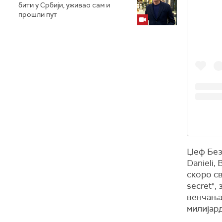
бити у Србији, уживао сам и
прошли пут
Џеф Безо
Danieli, 
скоро св
secret",
венчања 
милијар