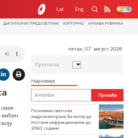
Lat
Eng
ДИГИТАЛНИ ПРЕДУЗЕТНИК
КУЛТУРНО
АРХИВА РУБРИКА
петак, 07. август 2026.
Прогноза
Најновије
са
 ових
Половина светских
е виђен
хидроелектрана би могла да
своју
постане нефункционална до
2060. године