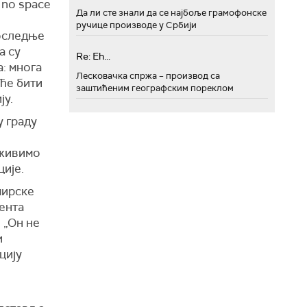
 no space
Да ли сте знали да се најбоље грамофонске
ручице производе у Србији
последње
а су
Re: Eh...
а: многа
Лесковачка спржа – производ са
 ће бити
заштићеним географским пореклом
ју.
 граду
 живимо
ије.
мирске
цента
 „Он не
и
цију