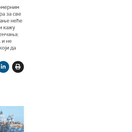
комерним
ра за све
чање неће
ни кажу
венчања:
 и не
који да