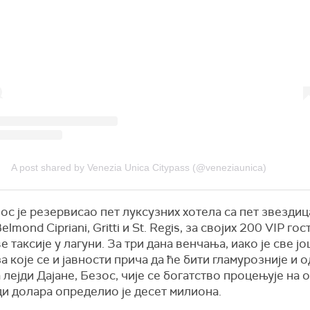
A post shared by Venezia Unica Citypass (@veneziaunica)
с је резервисао пет луксузних хотела са пет звезди
Belmond Cipriani, Gritti и St. Regis, за својих 200 VIP гос
е таксије у лагуни. За три дана венчања, иако је све јо
 за које се и јавности прича да ће бити гламурозније и о
лејди Дајане, Безос, чије се богатство процењује на 
ди долара определио је десет милиона.