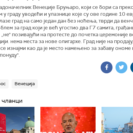
радоначелник Венеције Бруњаро, који се бори са пре
 у граду уводећи и улазнице које су ове године 10 ев
лазе град на само један дан без ноћења, тврди да вен
блем за град који је већ угостио два Г7 самита, грађа
„не" позивајући на протесте до почетка церемоније 
ији. нема места за нове олигархе. Град није на продају,
се изнајми као да је место намењено за забаву ономе 
понуду".
зос
Венеција
 чланци