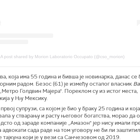
A post shared by Morion Laboratorio Occupato (@cso_morion)
а, која има 55 година и бивша је новинарка, данас се 
рним радом. Безос (61) је између осталог власник
Ва
„Метро Голдвин Мајера". Пореклом су из истог места,
кија у Њу Мексику.
 првој супрузи, са којом је био у браку 25 година и која
ала у стварању и расту његовог богатства, морао да 
дсто од зараде компаније „Амазон" јер нису имали п
а адвокати сада раде на том уговору не би ли заштити
 тајкуна који је у вези са Санчезовом од 2019.