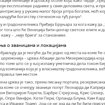
ацији Венеције и доласку особе која, како тврде „пр
оји експлоатише раднике у свим деловима света, и п
ентрисану у рукама малог броја ултра богатих, моћ кој
ваљујући богатству стеченом на туђ рачун".
у и градоначелника Луиђија Бруњара за кога кажу да 
ог тога што ће Венеција бити центар светске елите и да
 кажу – „није брига" за становнике.
ња о званицама и локацијама
бјављују да је могуће да ће једно од места на коме ће 
церемонија – црква Абације дела Мизерикордија која 
по томе што се у њој излажу уметничка дела током Би
 од компанија која је у власништву градоначелника, ве
управља тим местом.
на црква је тако, према писању портала, резервисана
а коме се очекују званице попут Леонарда ди Каприја
ом Виторијом Ћерети, Барбре Стрејсенд, Крис Џенер,
је, Опре Винфре, Кети Пери, Орланда Блума, Ким Кард
тса и Иванке Трамп. Још се не зна да ли ће бити прису