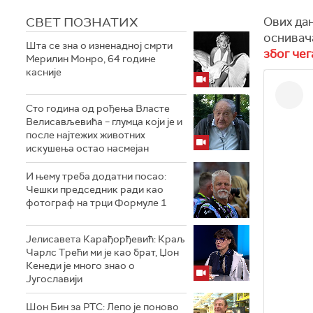
СВЕТ ПОЗНАТИХ
Ових дан
оснивач
Шта се зна о изненадној смрти
због чег
Мерилин Монро, 64 године
касније
Сто година од рођења Власте
Велисављевића – глумца који је и
после најтежих животних
искушења остао насмејан
И њему треба додатни посао:
Чешки председник ради као
фотограф на трци Формуле 1
Јелисавета Карађорђевић: Краљ
Чарлс Трећи ми је као брат, Џон
Кенеди је много знао о
Југославији
Шон Бин за РТС: Лепо је поново