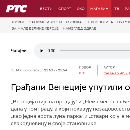
РТС
ВЕСТИ
СПОРТ
OKO
МАГАЗИН
ТВ
Р
ЖИВОТ
ЗАНИМЉИВОСТИ
МУЗИКА
ТЕХНОЛОГИЈA
ПУТУЈ
ЗА МАЛЕ ВЕЛИКЕ ХЕРОЈЕ
НАИЗГЛЕД ЗДРАВ
Читај ми!
ИЗВОР:
АУТОР:
ПЕТАК, 06.06.2025, 21:53 -> 21:54
РТС
САЊА ЛУЧИЋ, 
Грађани Венеције упутили 
„Венеција није на продају" и „Нема места за Бе
дана у том граду, а који показују незадовољств
„као једна врста луна-парка" и „ствари коју је 
свакодневицу и своје становнике.