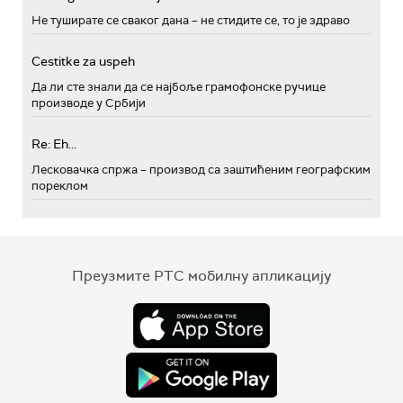
Не туширате се сваког дана – не стидите се, то је здраво
Cestitke za uspeh
Да ли сте знали да се најбоље грамофонске ручице
производе у Србији
Re: Eh...
Лесковачка спржа – производ са заштићеним географским
пореклом
Преузмите РТС мобилну апликацију