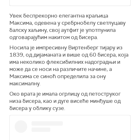
Увек беспрекорно елегантна краљица
Максима, одевена у сребрнобелу светлуцаву
балску хаљину, свој аутфит је употпунила
одговарајућим накитом од бисера.
Носила је импресивну Виртенберг тијару из
1839, од дијаманата и више од 60 бисера, која
има неколико флексибилних надоградњи и
може да се носи на различите начине, а
Максима се синоћ определила за ону
максималну.
Око врата је имала огрлицу од петоструког
низа бисера, као и дуге висеће минђуше од
бисера у облику сузе.