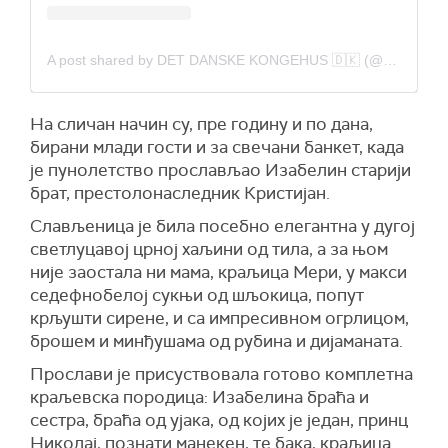
A post shared by DET DANSKE KONGEHUS 🇩🇰 (@detdanskekongehus)
На сличан начин су, пре годину и по дана,
бирани млади гости и за свечани банкет, када
је пунолетство прослављао Изабелин старији
брат, престолонаследник Кристијан.
Слављеница је била посебно елегантна у дугој
светлуцавој црној хаљини од тила, а за њом
није заостала ни мама, краљица Мери, у макси
седефнобелој сукњи од шљокица, попут
крљушти сирене, и са импресивном огрлицом,
брошем и минђушама од рубина и дијаманата.
Прослави је присуствовала готово комплетна
краљевска породица: Изабелина браћа и
сестра, браћа од ујака, од којих је један, принц
Николај, познати манекен, те бака, краљица