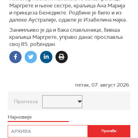
Маргрете и њене сестре, краљица Ана Марија
и принцеза Бенедикте. Родбине је било и из
далеке Аустралије, одакле је Изабелина мајка.
Занимљиво је да и бака слављенице, бивша
краљица Маргрете, управо данас прославља
свој 85. рођендан.
петак, 07. август 2026.
Прогноза
Најновије