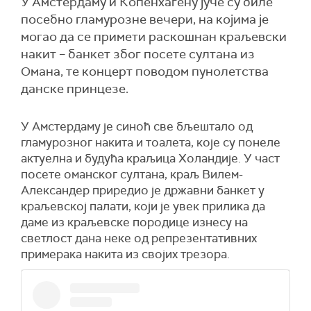
У Амстердаму и Копенхагену јуче су биле
посебно гламурозне вечери, на којима је
могао да се примети раскошнан краљевски
накит – банкет због посете султана из
Омана, те концерт поводом пунолетства
данске принцезе.
У Амстердаму је синоћ све бљештало од
гламурозног накита и тоалета, које су понеле
актуелна и будућа краљица Холандије. У част
посете оманског султана, краљ Вилем-
Александер приредио је државни банкет у
краљевској палати, који је увек прилика да
даме из краљевске породице изнесу на
светлост дана неке од репрезентативних
примерака накита из својих трезора.