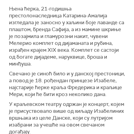
Њена ћерка, 21-годишња
престолонаследница Катарина-Амалија
изгледала је заносно у хаљини боје лаванде са
плаштом, бренда Сафија, а из мамине шкриње
је позајмила и гламурозни накит, чувени
Мелерио комплет од дијаманата и рубина,
израђен крајем XIX века. Комплет се састоји
од богате дијадеме, наруквице, броша и
минђуша.
Свечано је синоћ било и у данској престоници,
а повод је 18. рођендан принцезе Изабеле,
најстарије ћерке краља Фредерика и краљице
Мери, који ће бити кроз неколико дана.
У краљевском театру одржан је концерт, којем
је присуствовало више од хиљаду Изабелиних
вршњака из целе Данске, који су лутријом
изабрани за учешће на овом свечаном
догађају.