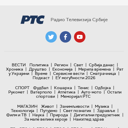
Радио Телевизија Србије
|
|
|
|
ВЕСТИ
Политика
Регион
Свет
Србија данас
|
|
|
|
Хроника
Друштво
Економија
Мерила времена
Рат
|
|
|
|
у Украјини
Време
Сервисне вести
Сматрачница
|
Подкаст
ЕУ могућности 2026
|
|
|
|
СПОРТ
Фудбал
Кошарка
Тенис
Одбојка
|
|
|
|
Рукомет
Ватерполо
Атлетика
Ауто-мото
Остали
|
спортови
Меморијал РТС
|
|
|
МАГАЗИН
Живот
Занимљивости
Музика
|
|
|
|
Технологијa
Путујемо
Свет познатих
Здравље
|
|
|
|
Филм и ТВ
Наука
Природа
Дигитални предузетник
|
За мале велике хероје
Наизглед здрав