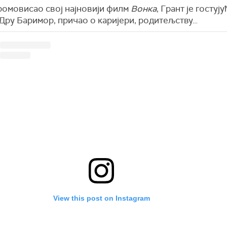
промовисао свој најновији филм
Вонка
, Грант
је гостују
Дру Баримор, причао о каријери, ро
д
итељству…
View this post on Instagram