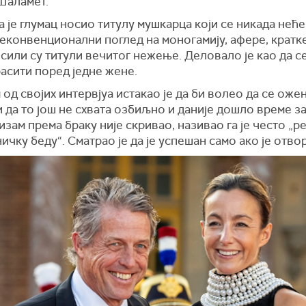
Шаламет.
 је глумац носио титулу мушкарца који се никада нећ
еконвенционални поглед на моногамију, афере, кратке
или су титули вечитог нежење. Деловало је као да с
асити поред једне жене.
 од својих интервјуа истакао је да би волео да се оже
и да то још не схвата озбиљно и даније дошло време за
зам према браку није скривао, називао га је често „
ничку беду“. Сматрао је да је успешан само ако је отво