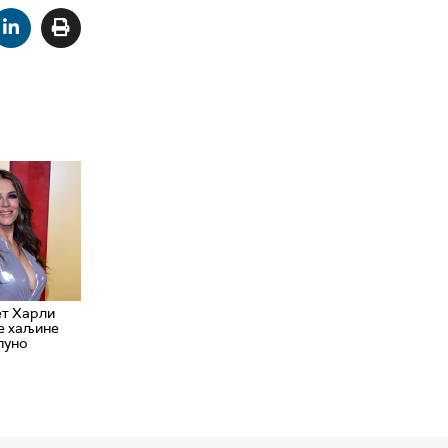
ет Харли
е хаљине
тпуно