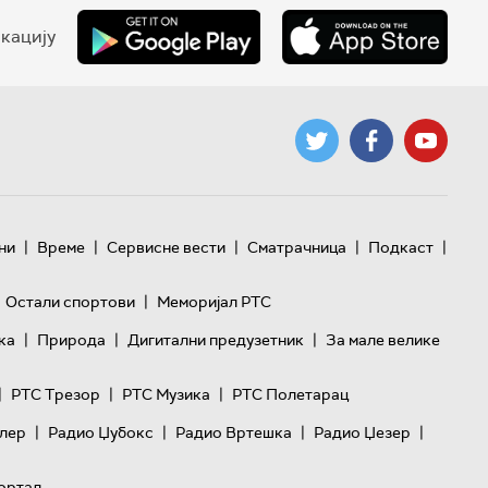
кацију
|
|
|
|
|
ни
Време
Сервисне вести
Сматрачница
Подкаст
|
Остали спортови
Меморијал РТС
|
|
|
ка
Природа
Дигитални предузетник
За мале велике
|
|
|
РТС Трезор
РТС Музика
РТС Полетарац
|
|
|
|
лер
Радио Џубокс
Радио Вртешка
Радио Џезер
ортал