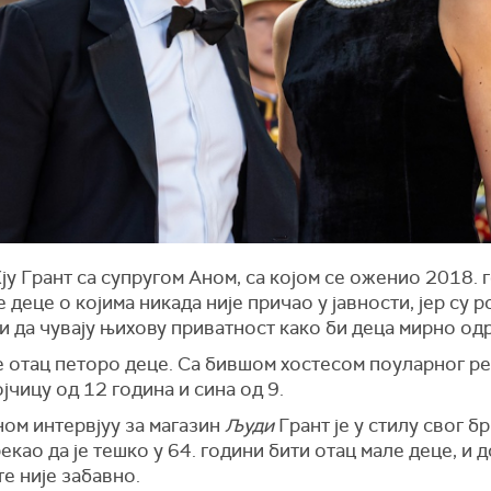
ју Грант са супругом Аном,
са којом се оженио 2018. 
е деце о којима никада није причао у јавности, јер су
 да чувају њихову приватност како би деца мирно одр
е отац петоро деце. Са бившом хостесом поуларног р
јчицу од 12 година и сина од 9.
ном интервјуу за магазин
Људи
Грант је у стилу свог б
екао да је тешко у 64. години бити отац мале деце, и 
е није забавно.