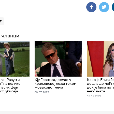
т
 чланци
ћа „Разум и
Хју Грант задремао у
Како је Елизаб
т“ на велико
краљевској ложи током
дошла до моћн
ласик Џејн
Новаковог меча
док је била по
ст јубилеја
непозната
09. 07. 2025.
13. 12. 2024.