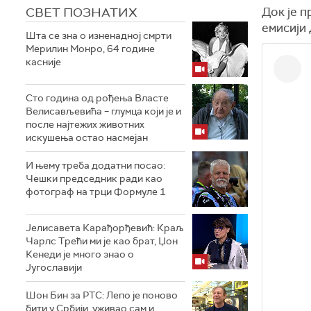
СВЕТ ПОЗНАТИХ
Док је 
емисији 
Шта се зна о изненадној смрти
Мерилин Монро, 64 године
касније
Сто година од рођења Власте
Велисављевића – глумца који је и
после најтежих животних
искушења остао насмејан
И њему треба додатни посао:
Чешки председник ради као
фотограф на трци Формуле 1
Јелисавета Карађорђевић: Краљ
Чарлс Трећи ми је као брат, Џон
Кенеди је много знао о
Југославији
Шон Бин за РТС: Лепо је поново
бити у Србији, уживао сам и