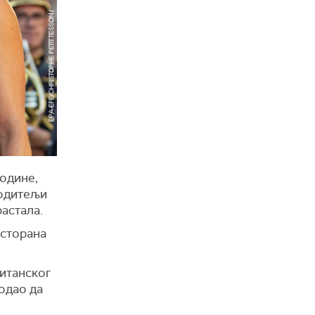
године,
 родитељи
астала.
есторана
ританског
додао да