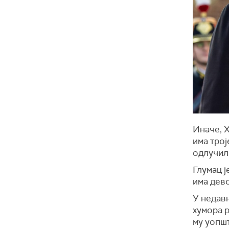
Иначе, Х
има трој
одлучили
Глумац ј
има дево
У недав
хумора р
му уопшт