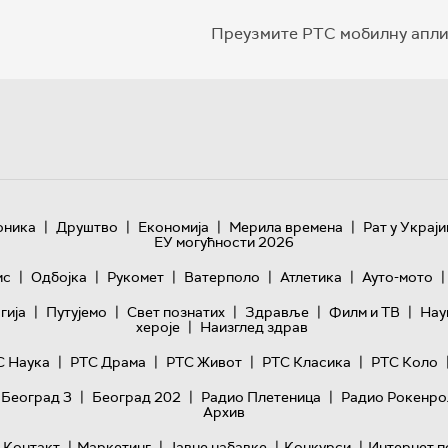
Преузмите РТС мобилну апли
|
|
|
|
оника
Друштво
Економија
Мерила времена
Рат у Украји
ЕУ могућности 2026
|
|
|
|
|
|
ис
Одбојка
Рукомет
Ватерполо
Атлетика
Ауто-мото
|
|
|
|
|
гијa
Путујемо
Свет познатих
Здравље
Филм и ТВ
Нау
|
хероје
Наизглед здрав
|
|
|
|
С Наука
РТС Драма
РТС Живот
РТС Класика
РТС Коло
|
|
|
 Београд 3
Београд 202
Радио Плетеница
Радио Рокенро
Архив
|
|
|
|
Контакт
Маркетинг
Јавне набавке
Конкурси
Интернет п