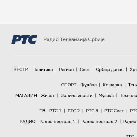
Радио Телевизија Србије
|
|
|
|
ВЕСТИ
Политика
Регион
Свет
Србија данас
Хр
|
|
СПОРТ
Фудбал
Кошарка
Тен
|
|
|
МАГАЗИН
Живот
Занимљивости
Музика
Техноло
|
|
|
|
ТВ
РТС 1
РТС 2
РТС 3
РТС Свет
РТ
|
|
РАДИО
Радио Београд 1
Радио Београд 2
Радио
РТС