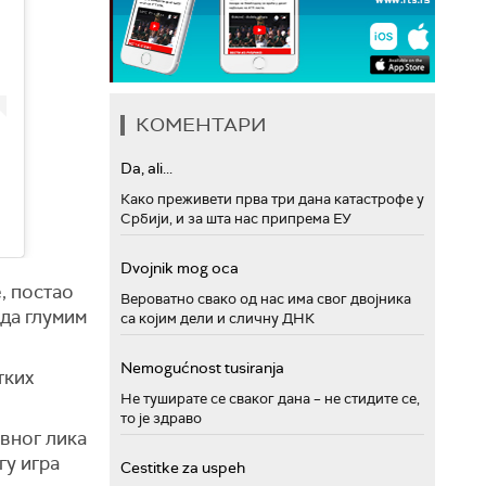
КОМЕНТАРИ
Da, ali...
Како преживети прва три дана катастрофе у
Србији, и за шта нас припрема ЕУ
Dvojnik mog oca
, постао
Вероватно свако од нас има свог двојника
 да глумим
са којим дели и сличну ДНК
Nemogućnost tusiranja
тки
х
Не туширате се сваког дана – не стидите се,
то је здраво
вног лика
гу игра
Cestitke za uspeh