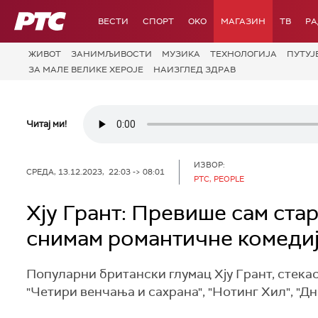
РТС
ВЕСТИ
СПОРТ
OKO
МАГАЗИН
ТВ
Р
ЖИВОТ
ЗАНИМЉИВОСТИ
МУЗИКА
ТЕХНОЛОГИЈA
ПУТУЈ
ЗА МАЛЕ ВЕЛИКЕ ХЕРОЈЕ
НАИЗГЛЕД ЗДРАВ
Читај ми!
ИЗВОР:
СРЕДА, 13.12.2023, 22:03 -> 08:01
РТС, PEOPLE
Хју Грант: Превише сам стар
снимам романтичне комеди
Популарни британски глумац Хју Грант, стекао
"Четири венчања и сахрана", "Нотинг Хил", "Д