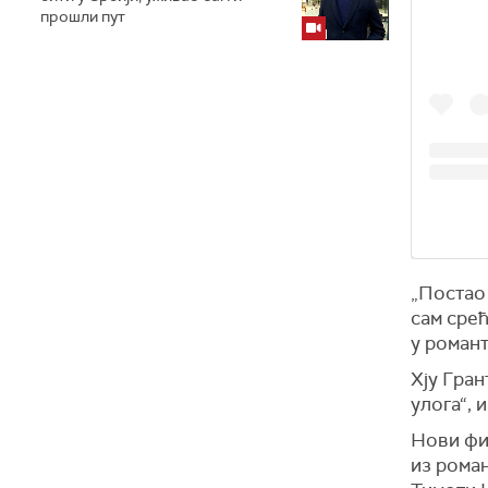
прошли пут
„Постао
сам
срећ
у романт
Хју
Грант
улога“,
и
Нови фи
из рома