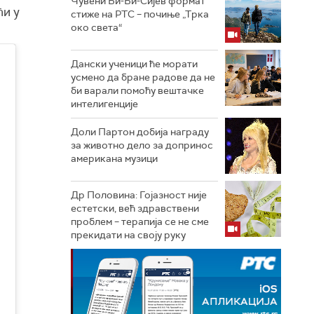
Чувени Би-Би-Сијев формат
ћи у
стиже на РТС – почиње „Трка
око света“
Дански ученици ће морати
усмено да бране радове да не
би варали помоћу вештачке
интелигенције
Доли Партон добија награду
за животно дело за допринос
американа музици
Др Половина: Гојазност није
естетски, већ здравствени
проблем – терапија се не сме
прекидати на своју руку