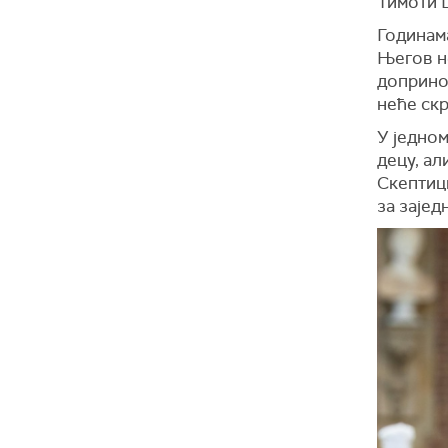
Тимоти 
Годинама
Његов н
допринос
неће скр
У једном
децу, ал
Скептици
за зајед