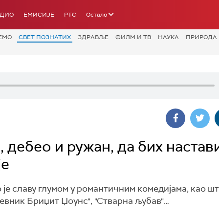
АДИО
ЕМИСИЈЕ
РТС
Остало
ЕМО
СВЕТ ПОЗНАТИХ
ЗДРАВЉЕ
ФИЛМ И ТВ
НАУКА
ПРИРОДА
, дебео и ружан, да бих настав
је
 је славу глумом у романтичним комедијама, као шт
невник Бриџит Џоунс", "Стварна љубав"…