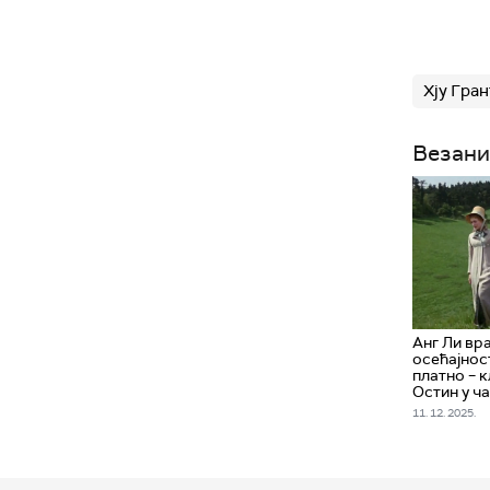
Хју Гран
Везани
Анг Ли вра
осећајнос
платно – к
Остин у ча
11. 12. 2025.