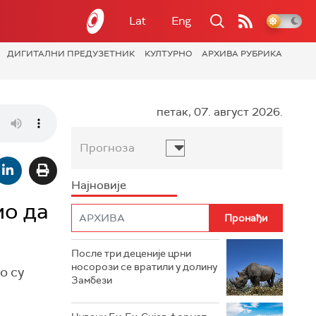
Lat
Eng
ДИГИТАЛНИ ПРЕДУЗЕТНИК
КУЛТУРНО
АРХИВА РУБРИКА
петак, 07. август 2026.
Прогноза
Најновије
ио да
После три деценије црни
носорози се вратили у долину
о су
Замбези