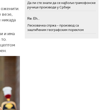
Да ли сте знали да се најбоље грамофонске
ручице производе у Србији
е оженити.
 везе,
Re: Eh...
е никада
Лесковачка спржа – производ са
заштићеним географским пореклом
ни и има
 то.
рецептом
рен.