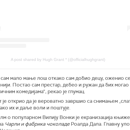
A post shared by Hugh Grant * (@officialhughgrant)
 сам мало мање лош
откако сам
добио децу, оженио се
нији. Постао сам престар, дебео и ружан да бих
могао
ичним комедијама“, рекао је глумац.
 је открио да
је вероватно
завршио са
снимањем
„сла
ако их и даље воли и поштује.
лм о популарном Вилију Вонки је екранизација књиже
на
Чарли и фабрика чоколаде
Роалда Дала. Главну уло