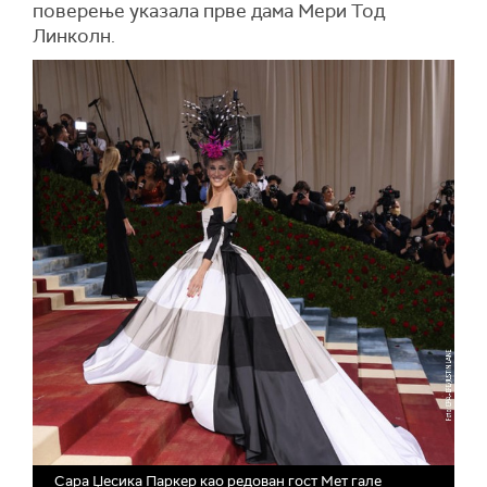
поверење указала прве дама Мери Тод
Линколн.
Сара Џесика Паркер као редован гост Мет гале