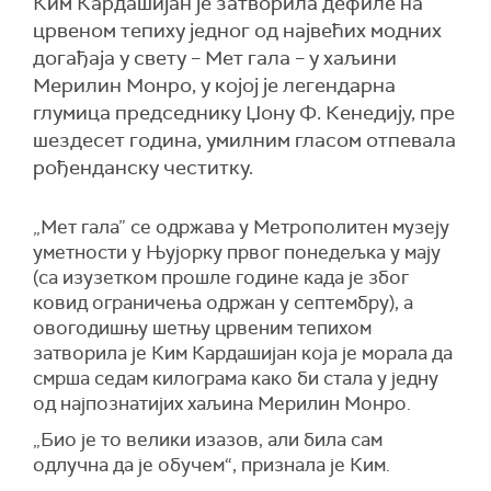
Ким Кардашијан је затворила дефиле на
црвеном тепиху једног од највећих модних
догађаја у свету – Мет гала – у хаљини
Мерилин Монро, у којој је легендарна
глумица председнику Џону Ф. Кенедију, пре
шездесет година, умилним гласом отпевала
рођенданску честитку.
„Мет гала” се одржава у Метрополитен музеју
уметности у Њујорку првог понедељка у мају
(са изузетком прошле године када је због
ковид ограничења одржан у септембру), а
овогодишњу шетњу црвеним тепихом
затворила је Ким Кардашијан која је морала да
смрша седам килограма како би стала у једну
од најпознатијих хаљина Мерилин Монро.
„Био је то велики изазов, али била сам
одлучна да је обучем“, признала је Ким.