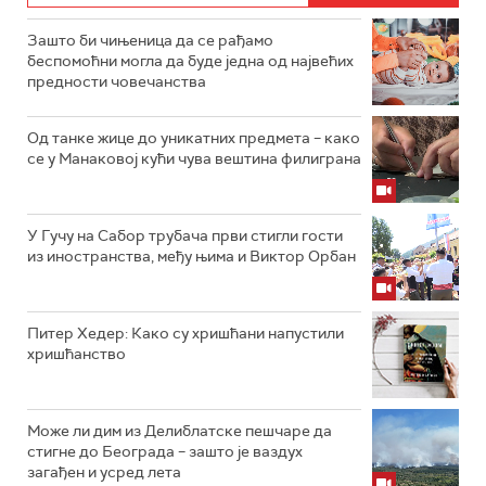
Зашто би чињеница да се рађамо
беспомоћни могла да буде једна од највећих
предности човечанства
Од танке жице до уникатних предмета – како
се у Манаковој кући чува вештина филиграна
У Гучу на Сабор трубача први стигли гости
из иностранства, међу њима и Виктор Орбан
Питер Хедер: Како су хришћани напустили
хришћанство
Може ли дим из Делиблатске пешчаре да
стигне до Београда – зашто је ваздух
загађен и усред лета