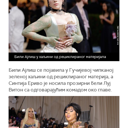
Били Ајлиш у хаљини од рециклираног материјала
Били Ајлиш се појавила у Гучијевој чипканој
зеленој хаљини од рециклираног материја, а
Синтија Ериво је носила прозирни бели Луј
Витон са одговарајућим комадом око главе.