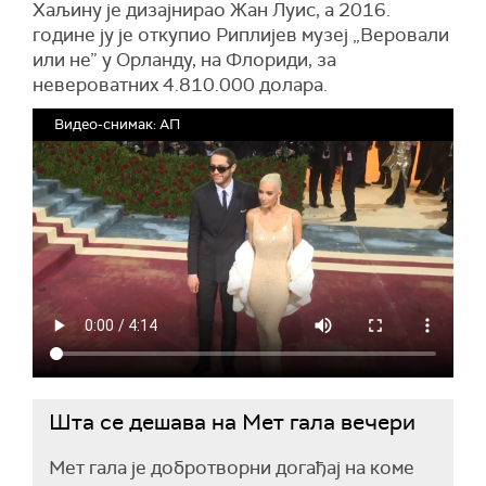
Хаљину је дизајнирао Жан Луис, а 2016.
године ју је откупио Риплијев музеј „Веровали
или не” у Орланду, на Флориди, за
невероватних 4.810.000 долара.
Видео-снимак: АП
Шта се дешава на Мет гала вечери
Мет гала је добротворни догађај на коме