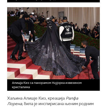
Алишја Киз са панорамом Њујорка извезеном
кристалима
Хаљина Алишје Киз, креација
Ралфа
Лорена,
била је инспирисана њеним родним