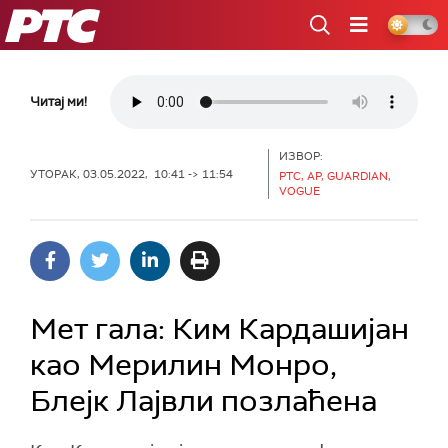
РТС
Читај ми!
ИЗВОР:
УТОРАК, 03.05.2022, 10:41 -> 11:54
РТС, AP, GUARDIAN,
VOGUE
Мет гала: Ким Кардашијан
као Мерилин Монро,
Блејк Лајвли позлаћена