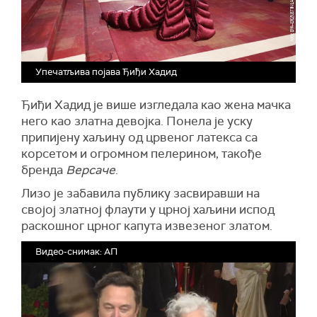
Упечатљива појава Ђиђи Хадид
Ђиђи Хадид је више изгледала као жена мачка
него као златна девојка. Понела је уску
припијену хаљину од црвеног латекса са
корсетом и огромном пелерином, такође
бренда
Версаче
.
Лизо је забавила публику засвиравши на
својој златној флаути у црној хаљини испод
раскошног црног капута извезеног златом.
Видео-снимак: АП