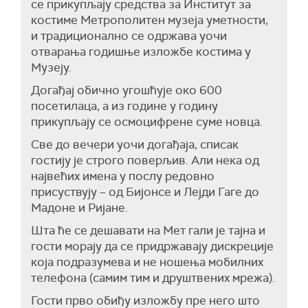
се прикупљају средства за Институт за
костиме Метрополитен музеја уметности,
и традиционално се одржава уочи
отварања годишње изложбе костима у
Музеју.
Догађај обично угошћује око 600
посетилаца, а из године у годину
прикупљају се осмоцифрене суме новца.
Све до вечери уочи догађаја, списак
гостију је строго поверљив. Али нека од
највећих имена у послу редовно
присуствују – од Бијонсе и Лејди Гаге до
Мадоне и Ријане.
Шта ће се дешавати на Мет гали је тајна и
гости морају да се придржавају дискреције
која подразумева и не ношења мобилних
телефона (самим тим и друштвених мрежа).
Гости прво обиђу изложбу пре него што