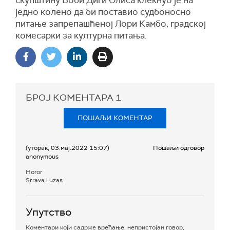
скупштину Боби Диги Олиса клекнуо је на
једно колено да би поставио судбоносно
питање запрепашћеној Лори Камбо, градској
комесарки за културна питања.
БРОЈ КОМЕНТАРА
1
ПОШАЉИ КОМЕНТАР
(уторак, 03.мај.2022 15:07)
Пошаљи одговор
anonymous
Horor
Strava i uzas.
Упутство
Коментари који садрже вређање, непристојан говор,