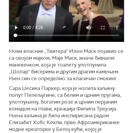
Нови власник „Твитера“ Илон Маск појавио се
са својом мајком, Маје Маск, иначе бившом
манекенком, која је тоалету употпунила
„Шопар“ бисерима и другим драгим камењем.
Њен син се определио за класичан смокинг.
Сара Џесика Паркер, која је носила хаљину
попут Пепељугине, са белим и црним пругама,
употпуњену, богатим розе и црним перјаним
комадом на глави, креација Филипа Трејсија.
Њена хаљина је била инспирисана радом
Елизабет Хобс Кекли, прве Афроамериканке
модне креаторке у Белој кући, којој је