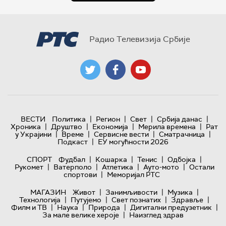
Радио Телевизија Србије
|
|
|
|
ВЕСТИ
Политика
Регион
Свет
Србија данас
|
|
|
|
Хроника
Друштво
Економија
Мерила времена
Рат
|
|
|
|
у Украјини
Време
Сервисне вести
Сматрачница
|
Подкаст
ЕУ могућности 2026
|
|
|
|
СПОРТ
Фудбал
Кошарка
Тенис
Одбојка
|
|
|
|
Рукомет
Ватерполо
Атлетика
Ауто-мото
Остали
|
спортови
Меморијал РТС
|
|
|
МАГАЗИН
Живот
Занимљивости
Музика
|
|
|
|
Технологијa
Путујемо
Свет познатих
Здравље
|
|
|
|
Филм и ТВ
Наука
Природа
Дигитални предузетник
|
За мале велике хероје
Наизглед здрав