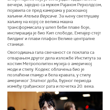
вечери, заједно са мужем Рајаном Рејнолдсом,
појавила се пред камерама у раскошној
хаљини
Атељеа Версаче
. За њену светлуцаву
хаљину на којој се велика машна
трансформисала у шлеп беби плаве боје,
инспирација је био Кип слободе, Емпајер стејт
билдинг и плави плафон Велике централне
станице.
Овогодишња гала свечаност се поклапа са
отварањем другог дела изложбе Института за
костим Метрополитен музеја о америчкој
моди и стилу. Кодекс облачења био је
позлаћени гламур и бела кравата, у стилу
америчког Златног доба, бурног периода
између грађанског рата и почетка 20. века.