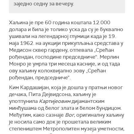
заједно седну за вечеру.
Хаљина је пре 60 година коштала 12.000
долара и била је толико уска да су је буквално
ушивали на легендарној глумици када је 19.
маја 1962. на аукцији прикупљања средстава у
Медисон сквер гардену, отпевала „Срећан
рођендан, господине председниче“. Мерлин
Монро је умрла три месеца касније, и од тада
ову хаљину колоквијално зову „Срећан
рођендан, председниче“.
Ким Кардашијан, која је дошла у пратњи новог
дечака, Пита Дејвидсона, хаљину је
употпунила
Картијеовим
дијамантским
минђушама од белог злата и белом бундицом.
Међутим, како сазнаје
Вог
, оригиналну хаљину
је носила само док је прошетала великим
степеништем Метрополитен музеја уметности,