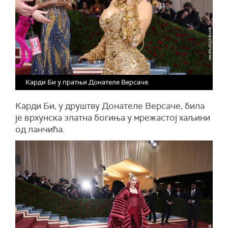
Карди Би у пратњи Донателе Версаче
Карди Би, у друштву Донателе Версаче, била
је врхунска златна богиња у мрежастој хаљини
од ланчића.