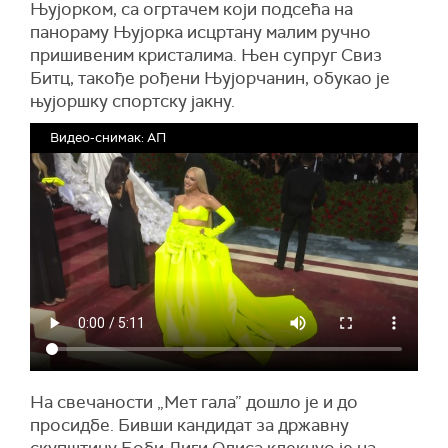
Њујорком, са огртачем који подсећа на
панораму Њујорка исцртану малим ручно
пришивеним кристалима. Њен супруг Свиз
Битц, такође рођени Њујорчанин, обукао је
њујоршку спортску јакну.
Видео-снимак: АП
На свечаности „Мет гала” дошло је и до
просидбе. Бивши кандидат за државну