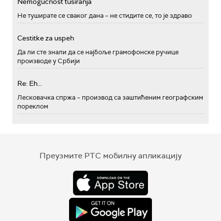
Nemogućnost tusiranja
Не туширате се сваког дана – не стидите се, то је здраво
Cestitke za uspeh
Да ли сте знали да се најбоље грамофонске ручице
производе у Србији
Re: Eh...
Лесковачка спржа – производ са заштићеним географским
пореклом
Преузмите РТС мобилну апликацију