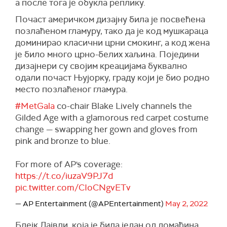
а после тога је обукла реплику.
Почаст америчком дизајну била је посвећена
позлаћеном гламуру, тако да је код мушкараца
доминирао класични црни смокинг, а код жена
је било много црно-белих хаљина. Поједини
дизајнери су својим креацијама буквално
одали почаст Њујорку, граду који је био родно
место позлаћеног гламура.
#MetGala
co-chair Blake Lively channels the
Gilded Age with a glamorous red carpet costume
change — swapping her gown and gloves from
pink and bronze to blue.
For more of AP's coverage:
https://t.co/iuzaV9PJ7d
pic.twitter.com/CIoCNgvETv
— AP Entertainment (@APEntertainment)
May 2, 2022
Блејк Лајвли, која је била један од домаћина