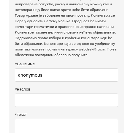
непроверене оптужбе, расну и националну мржњу као и
нетолеранцију било какве врсте неће бити објављени.
Говор мржње је забрањен на овом порталу. Коментари се
морају односити на тему чланка. Предност ће имати
коментари граматички и правописно исправно написани.
Коментаре писане великим словима нећемо објављивати.
Задржавамо право избора и краћења коментара који ће
бити објављени. Коментаре који се односе на уређивачку
политику можете послати на адресу webdesk@rts.rs. Поља
обележена звездицом обавезно попуните.
*Ваше име:
*наслов
*текст