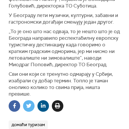
Голубовић, директорка ТО Суботица.
У Београду лети музички, културни, забавни и
гастрономски догађаји смењују један другог.
„То је оно што нас одваја, то је нешто што је од
Београда направило респектабилну европску
туристичку дестинацију када говоримо о
кратким градским одморима, јер ми нисмо ни
летовалиште ни зимовалиште”, наводи
Миодраг Поповић, директор ТО Београд.
Сви они који се тренутно одмарају у Србији,
изабрали су добар термин. Топло је таман
онолико колико то свима прија, ништа
превише.
домаћи туризам