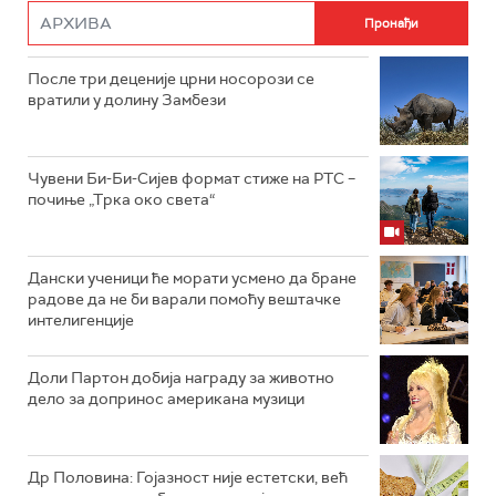
После три деценије црни носорози се
вратили у долину Замбези
Чувени Би-Би-Сијев формат стиже на РТС –
почиње „Трка око света“
Дански ученици ће морати усмено да бране
радове да не би варали помоћу вештачке
интелигенције
Доли Партон добија награду за животно
дело за допринос американа музици
Др Половина: Гојазност није естетски, већ