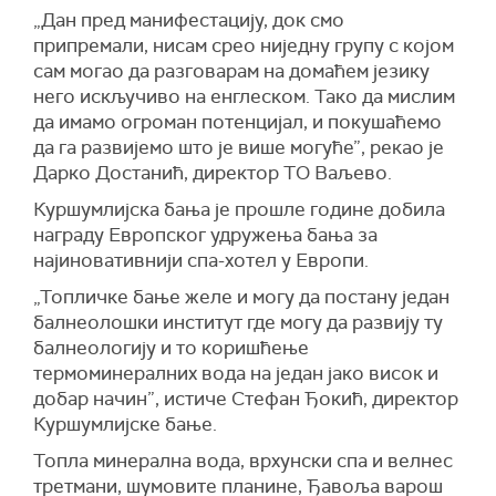
„Дан пред манифестацију, док смо
припремали, нисам срео ниједну групу с којом
сам могао да разговарам на домаћем језику
него искључиво на енглеском. Тако да мислим
да имамо огроман потенцијал, и покушаћемо
да га развијемо што је више могуће”, рекао је
Дарко Достанић, директор ТО Ваљево.
Куршумлијска бања је прошле године добила
награду Европског удружења бања за
најиновативнији спа-хотел у Европи.
„Топличке бање желе и могу да постану један
балнеолошки институт где могу да развију ту
балнеологију и то коришћење
термоминералних вода на један јако висок и
добар начин”, истиче Стефан Ђокић, директор
Куршумлијске бање.
Топла минерална вода, врхунски спа и велнес
третмани, шумовите планине, Ђавоља варош