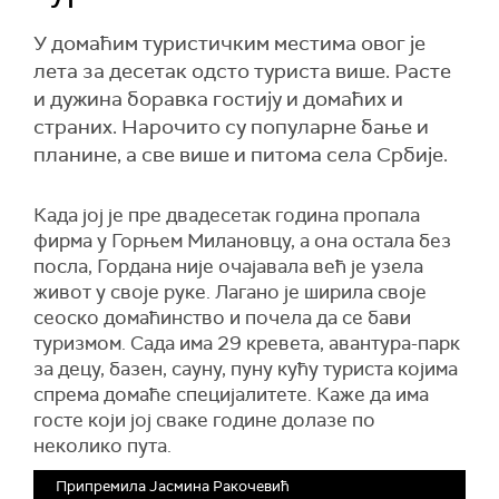
У домаћим туристичким местима овог је
лета за десетак одсто туриста више. Расте
и дужина боравка гостију и домаћих и
страних. Нарочито су популарне бање и
планине, а све више и питома села Србије.
Када јој је пре двадесетак година пропала
фирма у Горњем Милановцу, а она остала без
посла, Гордана није очајавала већ је узела
живот у своје руке. Лагано је ширила своје
сеоско домаћинство и почела да се бави
туризмом. Сада има 29 кревета, авантура-парк
за децу, базен, сауну, пуну кућу туриста којима
спрема домаће специјалитете. Каже да има
госте који јој сваке године долазе по
неколико пута.
Припремила Јасмина Ракочевић