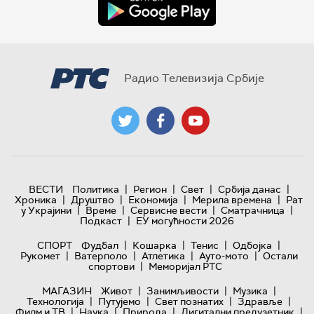
Радио Телевизија Србије
|
|
|
|
ВЕСТИ
Политика
Регион
Свет
Србија данас
|
|
|
|
Хроника
Друштво
Економија
Мерила времена
Рат
|
|
|
|
у Украјини
Време
Сервисне вести
Сматрачница
|
Подкаст
ЕУ могућности 2026
|
|
|
|
СПОРТ
Фудбал
Кошарка
Тенис
Одбојка
|
|
|
|
Рукомет
Ватерполо
Атлетика
Ауто-мото
Остали
|
спортови
Меморијал РТС
|
|
|
МАГАЗИН
Живот
Занимљивости
Музика
|
|
|
|
Технологијa
Путујемо
Свет познатих
Здравље
|
|
|
|
Филм и ТВ
Наука
Природа
Дигитални предузетник