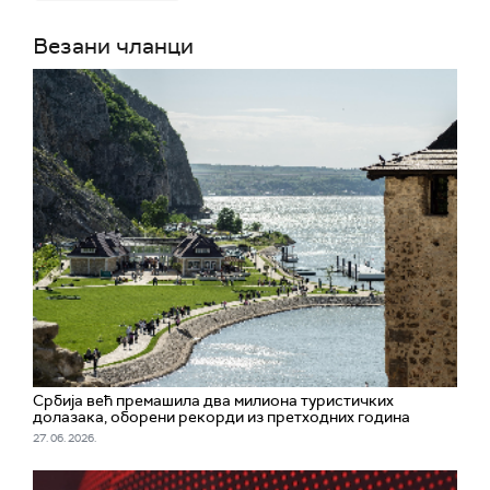
Везани чланци
Србија већ премашила два милиона туристичких
долазака, оборени рекорди из претходних година
27. 06. 2026.