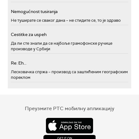
Nemogućnost tusiranja
Не туширате се сваког дана – не стидите се, то је здраво
Cestitke za uspeh
Да ли сте знали да се најбоље грамофонске ручице
производе у Србији
Re: Eh...
Лесковачка спржа – производ са заштићеним географским
пореклом
Преузмите РТС мобилну апликацију