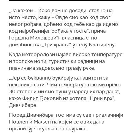
„Ја кажем – Како вам не досади, стално на
исто место; кажу – Овде смо као код свог
неког рођака, дођемо код тебе као да идемо
код најрођенијег рођака у госте”, прича
Гордана Милошевић, власница етно-
домаћинства „Три храста” у селу Клатичеву.
Када метеоролози најаве високе температуре
и тропске ноћи, туристички радници на
планинама задовољно трљају руке.
„Јер се буквално букирају капацитети за
неколико сати. Чим температура скочи преко
30 степени ми смо пуни у наредних пар дана”,
каже Филип Ђоковић из хотела „Црни врх”,
Дивчибаре.
Поред Дивчибара, гостима су све привлачнији
Повлен и Маљен на којем се ових дана
организује скупљање печурака.