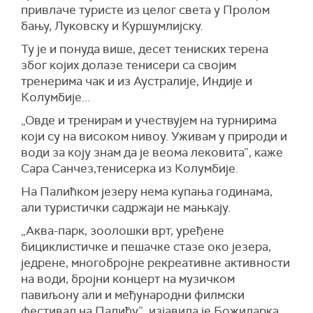
привлаче туристе из целог света у Пролом
бању, Луковску и Куршумлијску.
Ту је и понуда више, десет тениских терена
због којих долазе тенисери са својим
тренерима чак и из Аустралије, Индије и
Колумбије...
„Овде и тренирам и учествујем на турнирима
који су на високом нивоу. Уживам у природи и
води за коју знам да је веома лековита”, каже
Сара Санчез,тенисерка из Колумбије.
На Палићком језеру нема купања годинама,
али туристички садржаји не мањкају.
„Аква-парк, зоолошки врт, уређене
бициклистичке и пешачке стазе око језера,
једрене, многобројне рекреативне активности
на води, бројни концерт на музичком
павиљону али и међународни филмски
фестивал на Палићу”, изјавила је Божидарка