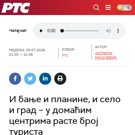
РТС
Читај ми!
АУТОР:
ИЗВОР:
НЕДЕЉА, 05.07.2026,
ЈАСМИНА
21:55 -> 21:56
РТС
РАКОЧЕВИЋ
И бање и планине, и село
и град – у домаћим
центрима расте број
туриста