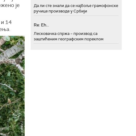
ежено је
Да ли сте знали да се најбоље грамофонске
ручице производе у Србији
 и 14
Re: Eh...
ења.
Лесковачка спржа – производ са
заштићеним географским пореклом