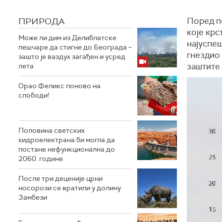
ПРИРОДА
Поред п
које кр
Може ли дим из Делиблатске
најуспеш
пешчаре да стигне до Београда –
гнездио 
зашто је ваздух загађен и усред
заштите 
лета
Орао Феликс поново на
слободи!
Половина светских
хидроелектрана би могла да
постане нефункционална до
2060. године
После три деценије црни
носорози се вратили у долину
Замбези