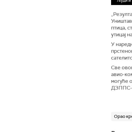
Људи и 
„Резулта
Уништава
птица, 
утицај н
У наредн
прстено
сателит
Све ово
авио-ком
могуће о
ДЗППС-
Орао кр