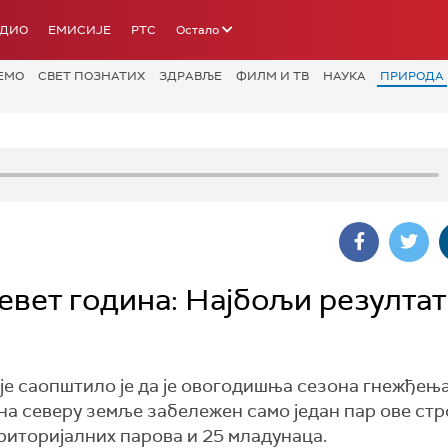
АДИО
ЕМИСИЈЕ
РТС
Остало
ЕМО
СВЕТ ПОЗНАТИХ
ЗДРАВЉЕ
ФИЛМ И ТВ
НАУКА
ПРИРОДА
девет година: Најбољи резултат
је саопштило је да је овогодишња сезона гнежђењ
е на северу земље забележен само један пар ове стр
ериторијалних парова и 25 младунаца.