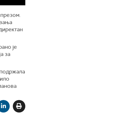
опрезом.
овања
 директан
рано је
а за
 подржала
било
чланова