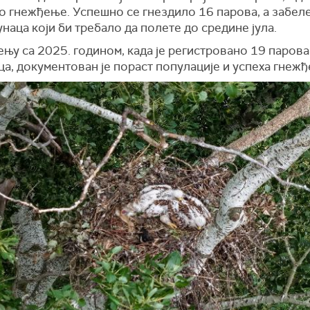
о гнежђење. Успешно се гнездило 16 парова, а забел
наца који би требало да полете до средине јула.
њу са 2025. годином, када је регистровано 19 парова
а, документован је пораст популације и успеха гнежђ