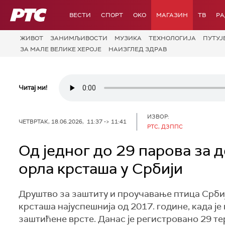
РТС
ВЕСТИ
СПОРТ
OKO
МАГАЗИН
ТВ
Р
ЖИВОТ
ЗАНИМЉИВОСТИ
МУЗИКА
ТЕХНОЛОГИЈA
ПУТУЈ
ЗА МАЛЕ ВЕЛИКЕ ХЕРОЈЕ
НАИЗГЛЕД ЗДРАВ
Читај ми!
ИЗВОР:
ЧЕТВРТАК, 18.06.2026, 11:37 -> 11:41
РТС, ДЗППС
Од једног до 29 парова за 
орла крсташа у Србији
Друштво за заштиту и проучавање птица Срби
крсташа најуспешнија од 2017. године, када ј
заштићене врсте. Данас је регистровано 29 т