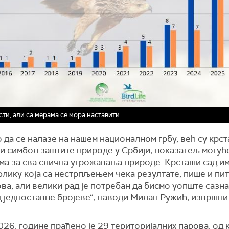
сти, али са мерама се мора наставити
 да се налазе на нашем националном грбу, већ су крс
и симбол заштите природе у Србији, показатељ могућ
а за сва слична угрожавања природе. Крсташи сад им
блику која са нестрпљењем чека резултате, пише и пи
ва, али велики рад је потребан да бисмо уопште сазна
д једноставне бројеве“, наводи Милан Ружић, извршни
26. године праћено је 29 територијалних парова, од к