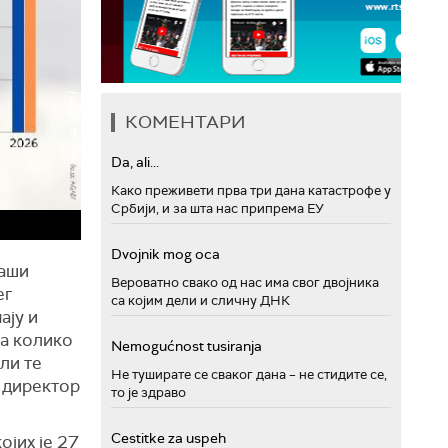
КОМЕНТАРИ
Da, ali...
Како преживети прва три дана катастрофе у
Србији, и за шта нас припрема ЕУ
Dvojnik mog oca
таши
Вероватно свако од нас има свог двојника
ег
са којим дели и сличну ДНК
ају и
та колико
Nemogućnost tusiranja
ли те
Не туширате се сваког дана – не стидите се,
 директор
то је здраво
Cestitke za uspeh
ојих је 27