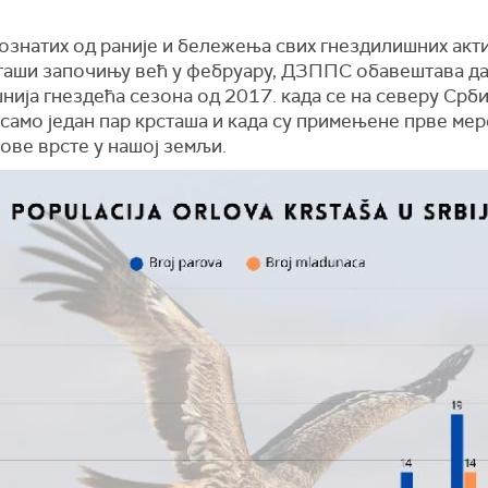
ознатих од раније и бележења свих гнездилишних акт
сташи започињу већ у фебруару, ДЗППС обавештава да
нија гнездећа сезона од 2017. када се на северу Срби
само један пар крсташа и када су примењене прве мер
ове врсте у нашој земљи.