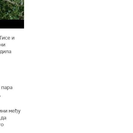
Тисе и
ени
здила
 пара
д
ини међу
 да
го