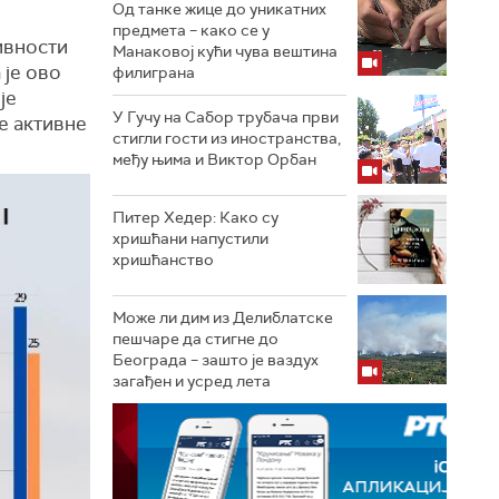
Од танке жице до уникатних
предмета – како се у
ивности
Манаковој кући чува вештина
 је ово
филиграна
је
У Гучу на Сабор трубача први
е активне
стигли гости из иностранства,
међу њима и Виктор Орбан
Питер Хедер: Како су
хришћани напустили
хришћанство
Може ли дим из Делиблатске
пешчаре да стигне до
Београда – зашто је ваздух
загађен и усред лета