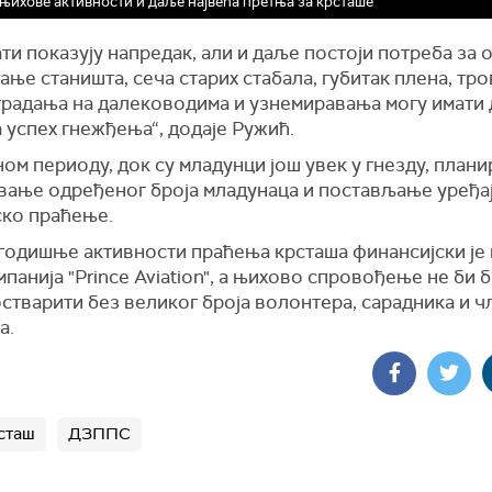
њихове активности и даље највећа претња за крсташе
ти показују напредак, али и даље постоји потреба за 
ње станишта, сеча старих стабала, губитак плена, тр
страдања на далеководима и узнемиравања могу имати
а успех гнежђења“, додаје Ружић.
ом периоду, док су младунци још увек у гнезду, плани
вање одређеног броја младунаца и постављање уређај
ско праћење.
годишње активности праћења крсташа финансијски је
панија "Prince Aviation", а њихово спровођење не би 
стварити без великог броја волонтера, сарадника и 
а.
сташ
ДЗППС