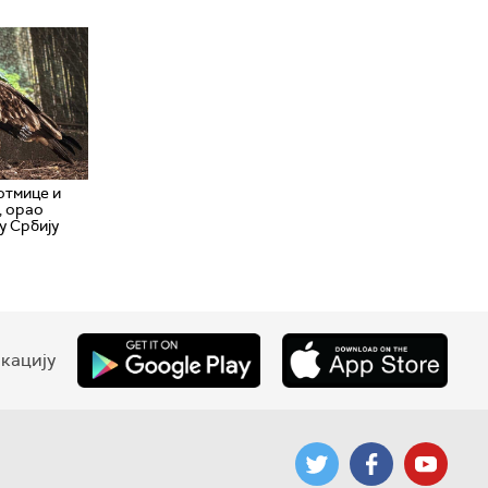
отмице и
, орао
у Србију
кацију