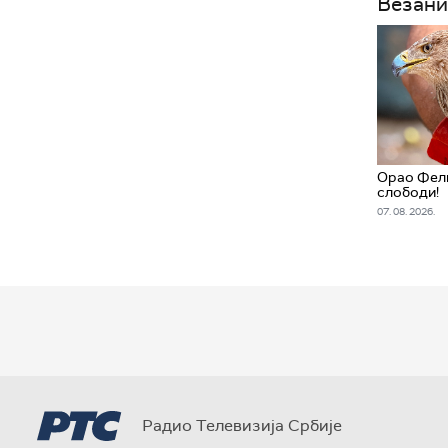
Везани
Орао Фел
слободи!
07. 08. 2026.
Радио Телевизија Србије