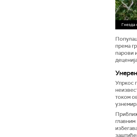
Гнезда с
Популаци
према гр
парови и
деценија
Умерен
Упркос п
неизвест
током о
узнемир
Приближ
главним 
избегав
заштиће