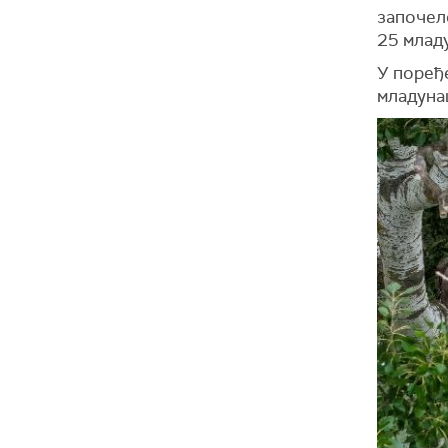
започел
25 младу
У поређе
младунац