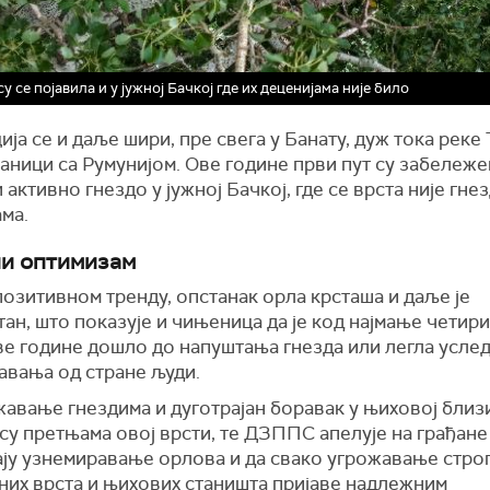
у се појавила и у јужној Бачкој где их деценијама није било
ја се и даље шири, пре свега у Банату, дуж тока реке 
аници са Румунијом. Ове године први пут су забележ
 активно гнездо у јужној Бачкој, где се врста није гне
ма.
и оптимизам
озитивном тренду, опстанак орла крсташа и даље је
ан, што показује и чињеница да је код најмање четири
ве године дошло до напуштања гнезда или легла усле
авања од стране људи.
авање гнездима и дуготрајан боравак у њиховој близ
су претњама овој врсти, те ДЗППС апелује на грађане
ају узнемиравање орлова и да свако угрожавање стро
них врста и њихових станишта пријаве надлежним