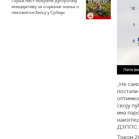
Горки лист покреће дугорочну
иницијативу за очување знања о
лековитом биљу у Србији
Лепе ве
„Не само
постали 
оптимизм
своју пу
има паро
наизгле
ДЗППС.
Током 20