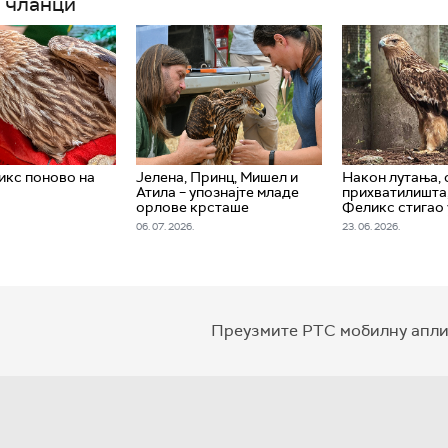
 чланци
икс поново на
Јелена, Принц, Мишел и
Након лутања, 
Атила – упознајте младе
прихватилишта
орлове крсташе
Феликс стигао 
06. 07. 2026.
23. 06. 2026.
Преузмите РТС мобилну апли