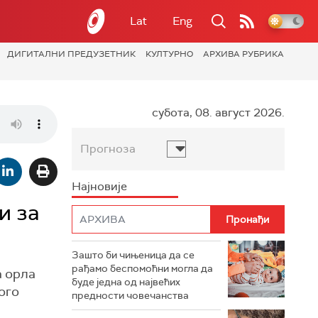
Lat
Eng
ДИГИТАЛНИ ПРЕДУЗЕТНИК
КУЛТУРНО
АРХИВА РУБРИКА
субота, 08. август 2026.
Прогноза
Најновије
и за
Зашто би чињеница да се
рађамо беспомоћни могла да
а орла
буде једна од највећих
ого
предности човечанства