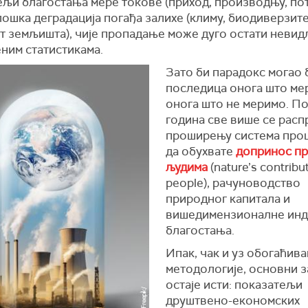
ељи благостања мере токове (приход, производњу, по
ошка деградација погађа залихе (климу, биодиверзите
т земљишта), чије пропадање може дуго остати невид
ним статистикама.
Зато би парадокс могао 
последица онога што ме
онога што не меримо. П
година све више се расп
проширењу система проц
да обухвате
допринос п
људима
(nature’s contribu
people), рачуноводство
природног капитала и
вишедимензионалне инд
благостања.
Ипак, чак и уз обогаћив
методологије, основни 
остаје исти: показатељи
друштвено-економских