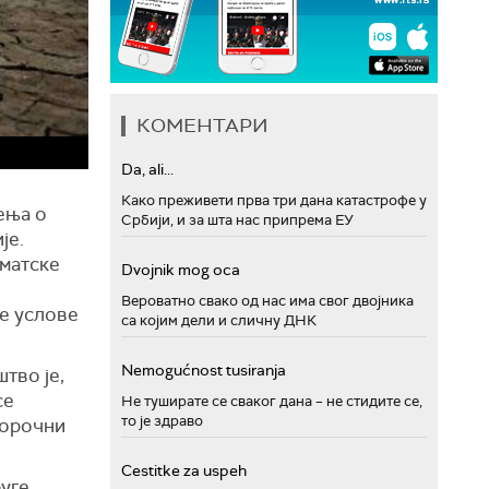
КОМЕНТАРИ
Da, ali...
Како преживети прва три дана катастрофе у
ења о
Србији, и за шта нас припрема ЕУ
је.
иматске
Dvojnik mog oca
Вероватно свако од нас има свог двојника
ше услове
са којим дели и сличну ДНК
Nemogućnost tusiranja
тво је,
се
Не туширате се сваког дана – не стидите се,
то је здраво
горочни
Cestitke za uspeh
руге