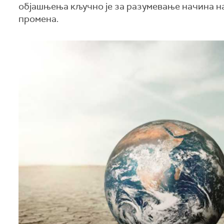
објашњења кључно је за разумевање начина на
промена.