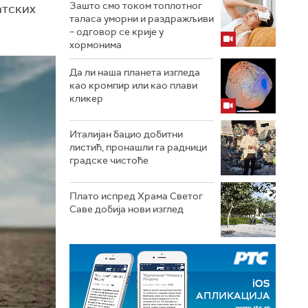
Зашто смо током топлотног
атских
таласа уморни и раздражљиви
– одговор се крије у
хормонима
Да ли наша планета изгледа
као кромпир или као плави
кликер
Италијан бацио добитни
листић, пронашли га радници
градске чистоће
Плато испред Храма Светог
Саве добија нови изглед