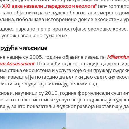
е
XXI века назвали „парадоксом еколога“
(environmenta
: како објаснити да се људско благостање, мерено до
ељима, побољшава истовремено док се екосистеми ур
адокс, наравно, не негира постојање еколошке кризе.
о усложњава њено тумачење.
рујућа чињеница
е нације су 2005. године објавиле извештај
Millenniu
em Assessment
.
Полазећи од констатације да долази д
ња стања екосистема и услуга које они пружају људск
а, извештај је потврдио да велики део светских екос
ристи које људи од њих имају, бележи пад.
основи, научници су 2010. године формулисали суштин
е: ако се екосистемске услуге које подржавају људск
ају, зашто показатељи људског развоја настављају да