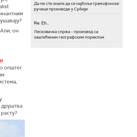
Да ли сте знали да се најбоље грамофонске
list
ручице производе у Србији
минантним
ушавају?
Re: Eh...
 Али, он
Лесковачка спржа – производ са
заштићеним географским пореклом
m
о општег
им
истема,
у
а друштва
 расту?