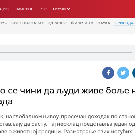
АДИО
ЕМИСИЈЕ
РТС
Остало
ЕМО
СВЕТ ПОЗНАТИХ
ЗДРАВЉЕ
ФИЛМ И ТВ
НАУКА
ПРИРОДА
то се чини да људи живе боље 
ада
к, на глобалном нивоу, просечан доходак по стано
тављају да расту. Тај несклад представља један о
ве о животној средини. Разматрање свих могућих