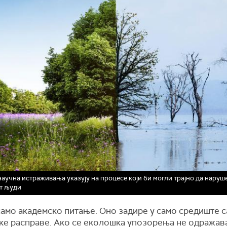
научна истраживања указују на процесе који би могли трајно да наруш
т људи
 само академско питање. Оно задире у само средиште 
ке расправе. Ако се еколошка упозорења не одражава