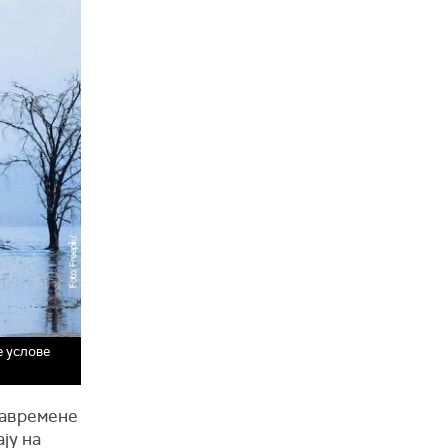
е услове
савремене
ју на