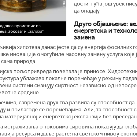
достигнућа још увек нис
да опадају.
Друго објашњење: ве
адокса проистиче из
енергетска и технол
ања „токова“ и „залиха“
замена
ивија хипотеза данас јесте да су енергија фосилних г
ке иновације омогућиле масовну замену услуга које 
 сама природа.
ијска пољопривреда повећала је приносе. Хидротехн
руктура ублажава локалне поремећаје у режиму падав
вени системи смањују смртност независно од непоср
ивотне средине.
речима, савремена друштва развила су способност да
ју и прилагоде се поремећајима. Али, та способност 
а материјалној и енергетској експанзији без преседан
ја истраживања о токовима сировина показују да глоб
ација ресурса и даље расте: на светском нивоу еконо