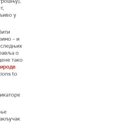
трошњу),
т,
љиво у
бити
римо – и
оследњих
равља о
ене тако
рироде
tions to
икаторе
ање
закључак