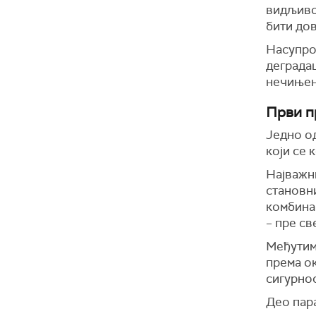
видљиво
бити дов
Насупро
деградац
нечињењ
Први п
Једно о
који се 
Најважн
становн
комбина
– пре св
Међутим
према о
сигурнос
Део пара