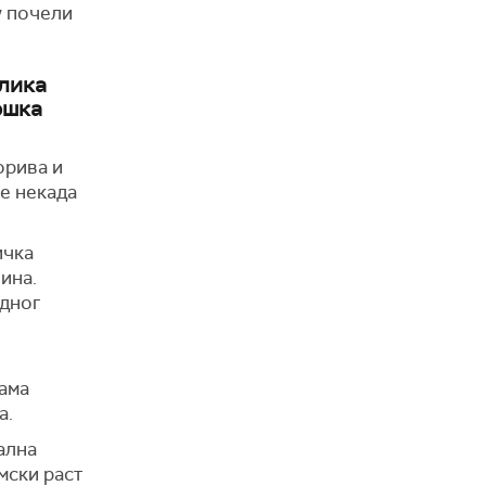
у почели
лика
ошка
орива и
је некада
ичка
ина.
едног
сама
а.
ална
мски раст