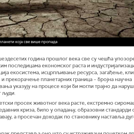
планети која све више пропада
шездесетих година прошлог века све су чешћа упозор
им последицама економског раста и индустријализаци
ција екосистема, исцрпљивање ресурса, загађење, кл
 и прекорачење планетарних граница – бројна научна
ања указују на процесе који би могли трајно да нару
 људи.
етски просек животног века расте, екстремно сиромаш
едавних криза, било у опадању, образовни стандарди 
вају, а просечан доходак по становнику наставља ду
корак представља оно што су истраживачи почетком д