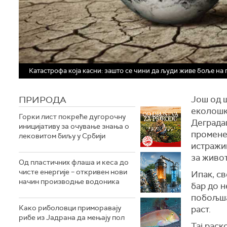
Катастрофа која касни: зашто се чини да људи живе боље на 
ПРИРОДА
Још од 
еколошк
Горки лист покреће дугорочну
Деграда
иницијативу за очување знања о
промене
лековитом биљу у Србији
истражив
за живот
Од пластичних флаша и кеса до
чисте енергије – откривен нови
Ипак, св
начин производње водоника
бар до н
побољша
Како риболовци приморавају
раст.
рибе из Јадрана да мењају пол
Тај рас