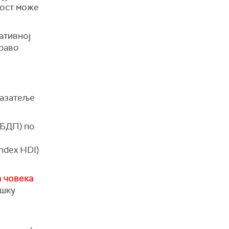
вост може
ативној
право
казатеље
(БДП) по
ndex HDI)
а човека
ошку