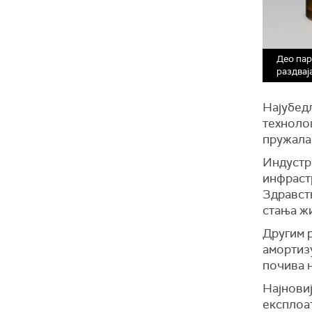
Део пар
раздвај
Најубедљ
технолош
пружала
Индустр
инфраст
Здравст
стања ж
Другим 
амортизу
почива н
Најнови
експлоат