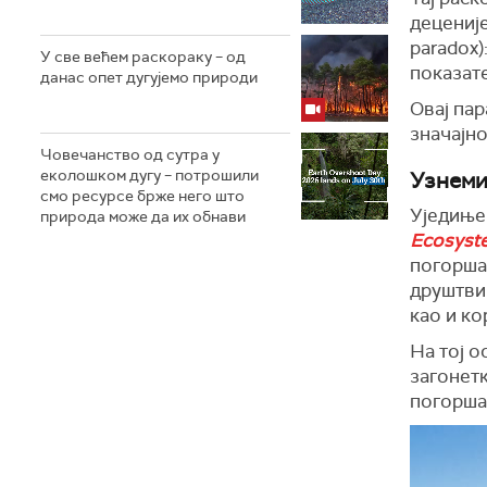
децениј
paradox)
У све већем раскораку – од
показат
данас опет дугујемо природи
Овај пар
значајн
Човечанство од сутра у
еколошком дугу – потрошили
Узнеми
смо ресурсе брже него што
Уједињен
природа може да их обнави
Ecosyst
погорша
друштвим
као и ко
На тој 
загонетк
погоршав