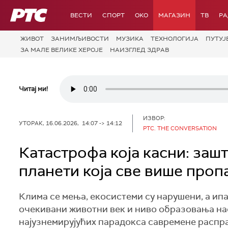
РТС
ВЕСТИ
СПОРТ
OKO
МАГАЗИН
ТВ
Р
ЖИВОТ
ЗАНИМЉИВОСТИ
МУЗИКА
ТЕХНОЛОГИЈA
ПУТУЈ
ЗА МАЛЕ ВЕЛИКЕ ХЕРОЈЕ
НАИЗГЛЕД ЗДРАВ
Читај ми!
ИЗВОР:
УТОРАК, 16.06.2026, 14:07 -> 14:12
РТС. THE CONVERSATION
Катастрофа која касни: заш
планети која све више проп
Клима се мења, екосистеми су нарушени, а ипа
очекивани животни век и ниво образовања нас
најузнемирујућих парадокса савремене распра