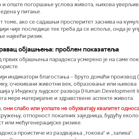
 и опште погоршање услова живота, њихова уверљи
едена у питање.
т томе, ако се садашњи просперитет заснива на кумул
ији чије последице тек треба да се испоље, онда је у
е највећи ризик.
равац објашњења: проблем показатеља
д првих објашњења парадокса усмерено је на саме по
користе.
ији индикатори благостања – бруто домаћи производ 
ику, очекивани животни век, образовање или њихова
ција у Индексу људског развоја (Human Development I
ега мере материјалне и здравствене аспекте живота.
,
они слабо или уопште не обухватају квалитет однос
кружењу, отпорност локалних заједница, будућу екол
т или међугенерацијске ризике.
докса проистиче из раздвајања „токова“ и „залиха“: