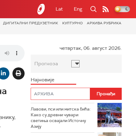
Lat
Eng
ДИГИТАЛНИ ПРЕДУЗЕТНИК
КУЛТУРНО
АРХИВА РУБРИКА
четвртак, 06. август 2026.
Прогноза
Најновије
на
Лавови, пси или митска бића:
Како су древни чувари
внику,
светиња освајали Источну
д
Азију