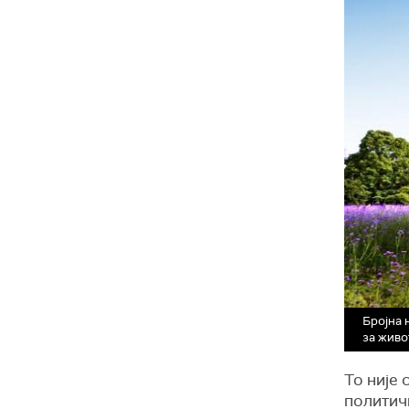
Бројна 
за живо
То није
политич