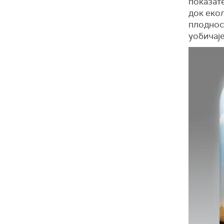
показат
док екол
плоднос
уобичаје