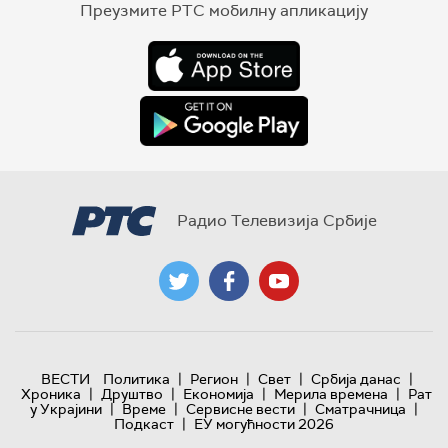
Преузмите РТС мобилну апликацију
Радио Телевизија Србије
|
|
|
|
ВЕСТИ
Политика
Регион
Свет
Србија данас
|
|
|
|
Хроника
Друштво
Економија
Мерила времена
Рат
|
|
|
|
у Украјини
Време
Сервисне вести
Сматрачница
|
Подкаст
ЕУ могућности 2026