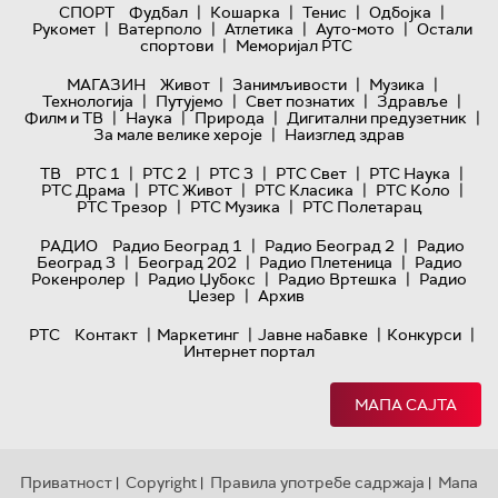
|
|
|
|
СПОРТ
Фудбал
Кошарка
Тенис
Одбојка
|
|
|
|
Рукомет
Ватерполо
Атлетика
Ауто-мото
Остали
|
спортови
Меморијал РТС
|
|
|
МАГАЗИН
Живот
Занимљивости
Музика
|
|
|
|
Технологијa
Путујемо
Свет познатих
Здравље
|
|
|
|
Филм и ТВ
Наука
Природа
Дигитални предузетник
|
За мале велике хероје
Наизглед здрав
|
|
|
|
|
ТВ
РТС 1
РТС 2
РТС 3
РТС Свет
РТС Наука
|
|
|
|
РТС Драма
РТС Живот
РТС Класика
РТС Коло
|
|
РТС Трезор
РТС Музика
РТС Полетарац
|
|
РАДИО
Радио Београд 1
Радио Београд 2
Радио
|
|
|
Београд 3
Београд 202
Радио Плетеница
Радио
|
|
|
Рокенролер
Радио Џубокс
Радио Вртешка
Радио
|
Џезер
Архив
|
|
|
|
РТС
Контакт
Маркетинг
Јавне набавке
Конкурси
Интернет портал
МАПА САЈТА
Приватност
Copyright
Правила употребе садржаја
Мапа
|
|
|