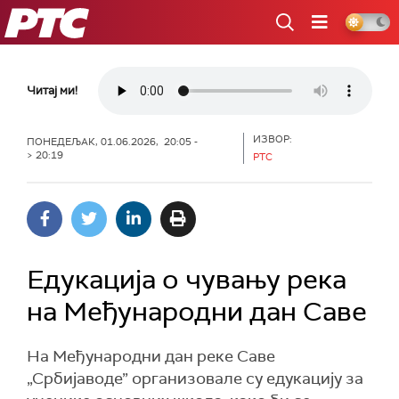
РТС
Читај ми!
ИЗВОР:
ПОНЕДЕЉАК, 01.06.2026, 20:05 -
> 20:19
РТС
Едукација о чувању река
на Међународни дан Саве
На Међународни дан реке Саве
„Србијаводе” организовале су едукацију за