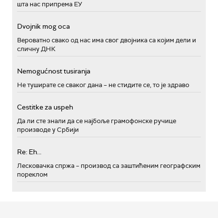
шта нас припрема ЕУ
Dvojnik mog oca
Вероватно свако од нас има свог двојника са којим дели и
сличну ДНК
Nemogućnost tusiranja
Не туширате се сваког дана – не стидите се, то је здраво
Cestitke za uspeh
Да ли сте знали да се најбоље грамофонске ручице
производе у Србији
Re: Eh...
Лесковачка спржа – производ са заштићеним географским
пореклом