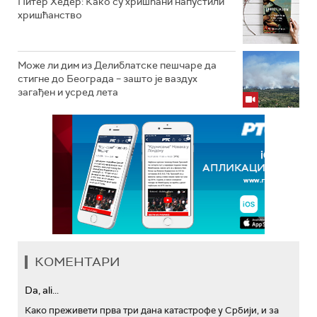
Питер Хедер: Како су хришћани напустили
хришћанство
Може ли дим из Делиблатске пешчаре да
стигне до Београда – зашто је ваздух
загађен и усред лета
КОМЕНТАРИ
Da, ali...
Како преживети прва три дана катастрофе у Србији, и за