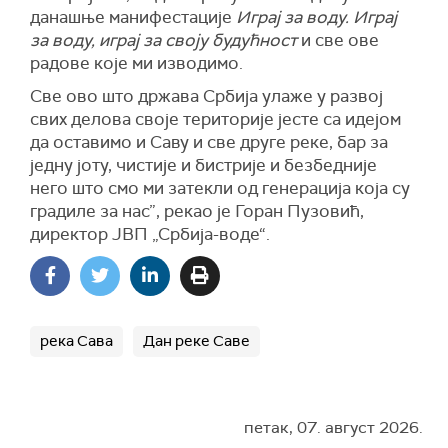
данашње манифестације
Играј за воду. Играј
за воду, играј за своју будућност
и све ове
радове које ми изводимо.
Све ово што држава Србија улаже у развој
свих делова своје територије јесте са идејом
да оставимо и Саву и све друге реке, бар за
једну јоту, чистије и бистрије и безбедније
него што смо ми затекли од генерација која су
градиле за нас”, рекао је Горан Пузовић,
директор ЈВП „Србија-воде“.
река Сава
Дан реке Саве
петак, 07. август 2026.