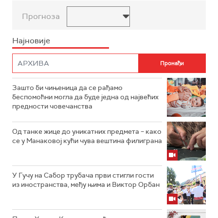
Прогноза
Најновије
Зашто би чињеница да се рађамо
беспомоћни могла да буде једна од највећих
предности човечанства
Од танке жице до уникатних предмета – како
се у Манаковој кући чува вештина филиграна
У Гучу на Сабор трубача први стигли гости
из иностранства, међу њима и Виктор Орбан