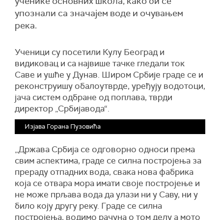
ученике основних школа, како би се
упознали са значајем воде и очувањем
река.
Ученици су посетили Кулу Београд и
видиковац и са највише тачке гледали ток
Саве и ушће у Дунав. Широм Србије граде се и
реконструишу обалоутврде, уређују водотоци,
јача систем одбране од поплава, тврди
директор „Србијавода“.
Изјава Горана Пузовића
„Држава Србија се одговорно односи према
свим аспектима, граде се силна постројења за
прераду отпадних вода, свака нова фабрика
која се отвара мора имати своје постројење и
не може прљава вода да улази ни у Саву, ни у
било коју другу реку. Граде се силна
постројења, водимо рачуна о том делу а мото