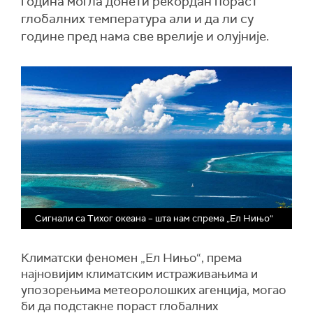
година могла донети рекордан пораст
глобалних температура али и да ли су
године пред нама све врелије и олујније.
Сигнали са Тихог океана – шта нам спрема „Ел Нињо“
Климатски феномен „Ел Нињо“, према
најновијим климатским истраживањима и
упозорењима метеоролошких агенција, могао
би да подстакне пораст глобалних