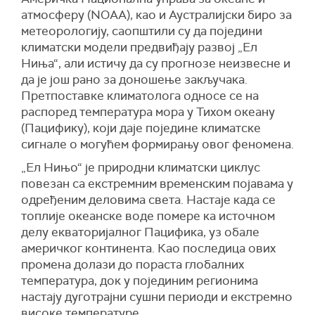
атмосферу (NOAA), као и Аустралијски биро за
метеорологију, саопштили су да поједини
климатски модели предвиђају развој „Ел
Ниња“, али истичу да су прогнозе неизвесне и
да је још рано за доношење закључака.
Претпоставке климатолога односе се на
распоред температура мора у Тихом океану
(Пацифику), који даје поједине климатске
сигнале о могућем формирању овог феномена.
„Ел Нињо“ је природни климатски циклус
повезан са екстремним временским појавама у
одређеним деловима света. Настаје када се
топлије океанске воде помере ка источном
делу екваторијалног Пацифика, уз обале
америчког континента. Као последица ових
промена долази до пораста глобалних
температура, док у појединим регионима
настају дуготрајни сушни периоди и екстремно
високе температуре.