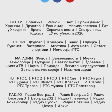
|
|
|
|
ВЕСТИ
Политика
Регион
Свет
Србија данас
|
|
|
|
Хроника
Друштво
Економија
Мерила времена
Рат
|
|
|
|
у Украјини
Време
Сервисне вести
Сматрачница
|
Подкаст
ЕУ могућности 2026
|
|
|
|
СПОРТ
Фудбал
Кошарка
Тенис
Одбојка
|
|
|
|
Рукомет
Ватерполо
Атлетика
Ауто-мото
Остали
|
спортови
Меморијал РТС
|
|
|
МАГАЗИН
Живот
Занимљивости
Музика
|
|
|
|
Технологијa
Путујемо
Свет познатих
Здравље
|
|
|
|
Филм и ТВ
Наука
Природа
Дигитални предузетник
|
За мале велике хероје
Наизглед здрав
|
|
|
|
|
ТВ
РТС 1
РТС 2
РТС 3
РТС Свет
РТС Наука
|
|
|
|
РТС Драма
РТС Живот
РТС Класика
РТС Коло
|
|
РТС Трезор
РТС Музика
РТС Полетарац
|
|
РАДИО
Радио Београд 1
Радио Београд 2
Радио
|
|
|
Београд 3
Београд 202
Радио Плетеница
Радио
|
|
|
Рокенролер
Радио Џубокс
Радио Вртешка
Радио
|
Џезер
Архив