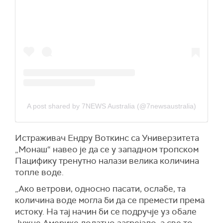
A post shared by 7NEWS Australia (@7newsaustralia)
Истраживач Ендру Воткинс са Универзитета
„Монаш“ навео је да се у западном тропском
Пацифику тренутно налази велика количина
топле воде.
„Ако ветрови, односно пасати, ослабе, та
количина воде могла би да се премести према
истоку. На тај начин би се подручје уз обале
Јужне Америке додатно загрејало, а све то