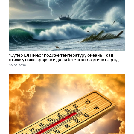
"Супер Ел Нињо" подиже температуру океана – кад
стиже у наше крајеве и да ли би могао да утиче на род
29. 05. 2026.