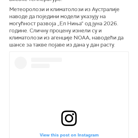
Метеоролози и климатолози из Аустралије
наводе да поједини модели указују на
могућност развоја „Ел Ниња“ од јуна 2026.
године. Сличну процену изнели су и
климатолози из агенције NOAA, наводећи да
шансе за такве појаве из дана у дан расту.
View this post on Instagram