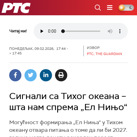
РТС
Читај ми!
ИЗВОР:
ПОНЕДЕЉАК, 09.02.2026, 17:44 -
> 17:45
РТС, THE GUARDIAN
Сигнали са Тихог океана –
шта нам спрема „Ел Нињо“
Могућност формирања „Ел Ниња“ у Тихом
океану отвара питања о томе да ли би 2027.