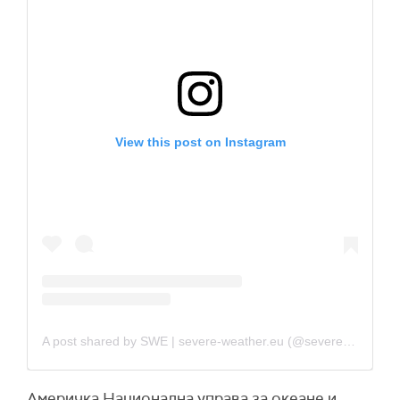
View this post on Instagram
A post shared by SWE | severe-weather.eu (@severeweathereurope)
Америчка Национална управа за океане и