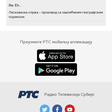
Re: Eh...
Лесковачка спржа – производ са заштићеним географским
пореклом
Преузмите РТС мобилну апликацију
Радио Телевизија Србије