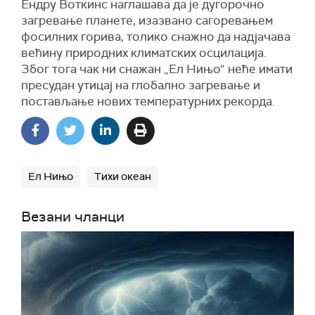
Ендру Воткинс наглашава да је дугорочно
загревање планете, изазвано сагоревањем
фосилних горива, толико снажно да надјачава
већину природних климатских осцилација.
Због тога чак ни снажан „Ел Нињо“ неће имати
пресудан утицај на глобално загревање и
постављање нових температурних рекорда.
Ел Нињо
Тихи океан
Везани чланци