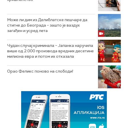
Може ли дим из Делиблатске пешчаре да
стигне до Београда – зашто је ваздух
загађен и усред лета
Чудан случај криминала – Јапанка наручила
више од 2.000 производа вредних десетине
милиона евра и потом их отказала
Орао Феликс поново на слободи!