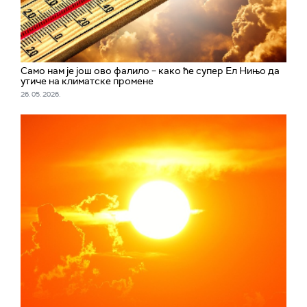
Само нам је још ово фалило – како ће супер Ел Нињо да
утиче на климатске промене
26. 05. 2026.