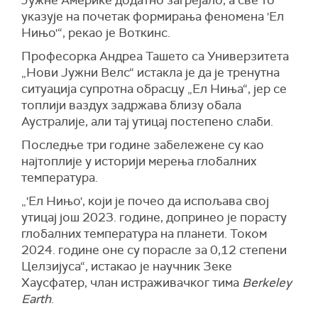
указује на почетак формирања феномена 'Ел
Нињо'“, рекао је Воткинс.
Професорка Андреа Ташето са Универзитета
„Нови Јужни Велс“ истакла је да је тренутна
ситуација супротна обрасцу „Ел Ниња“, јер се
топлији ваздух задржава близу обала
Аустралије, али тај утицај постепено слаби.
Последње три године забележене су као
најтоплије у историји мерења глобалних
температура.
„'Ел Нињо', који је почео да испољава свој
утицај још 2023. године, допринео је порасту
глобалних температура на планети. Током
2024. године оне су порасле за 0,12 степени
Целзијуса“, истакао је научник Зеке
Хаусфатер, члан истраживачког тима
Berkeley
Earth
.