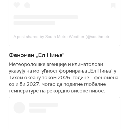
A post shared by South Metro Weather (@southmetroweather)
Феномен „Ел Ниња“
Метеоролошке агенције и климатолози
указују на могућност формирања „Ел Ниња“ у
Тихом океану током 2026. године – феномена
који би 2027. могао да подигне глобалне
температуре на рекордно високе нивое.