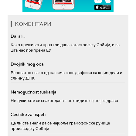
КОМЕНТАРИ
Da, ali...
Како преживети прва три дана катастрофе у Србији, и за
шта нас припрема ЕУ
Dvojnik mog oca
Вероватно свако од нас има свог двојника са којим дели и
сличну ДНК
Nemogućnost tusiranja
Не туширате се сваког дана – не стидите се, то је здраво
Cestitke za uspeh
Да ли сте знали да се најбоље грамофонске ручице
производе у Србији