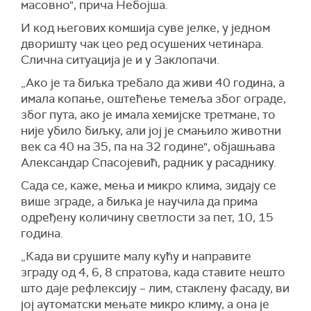
масовно", прича Небојша.
И код његових комшија суве јелке, у једном
дворишту чак цео ред осушених четинара.
Слична ситуација је и у Заклопачи.
„Ако је та биљка требало да живи 40 година, а
имала копање, оштећење темеља због ограде,
због пута, ако је имала хемијске третмане, то
није убило биљку, али јој је смањило животни
век са 40 на 35, па на 32 године", објашњава
Александар Спасојевић, радник у расаднику.
Сада се, каже, мења и микро клима, зидају се
више зграде, а биљка је научила да прима
одређену количину светлости за пет, 10, 15
година.
„Када ви срушите малу кућу и направите
зграду од 4, 6, 8 спратова, када ставите нешто
што даје рефлексију – лим, стаклену фасаду, ви
јој аутоматски мењате микро климу, а она је