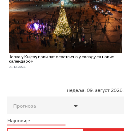
Јелка у Кијеву први пут осветљена у склaду са новим
календаром
07. 12. 2023.
недеља, 09. август 2026.
Прогноза
Најновије