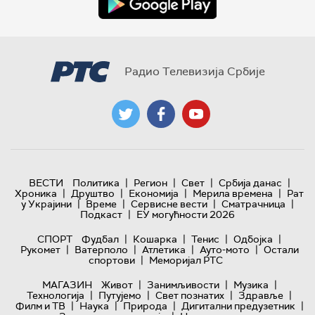
Радио Телевизија Србије
|
|
|
|
ВЕСТИ
Политика
Регион
Свет
Србија данас
|
|
|
|
Хроника
Друштво
Економија
Мерила времена
Рат
|
|
|
|
у Украјини
Време
Сервисне вести
Сматрачница
|
Подкаст
ЕУ могућности 2026
|
|
|
|
СПОРТ
Фудбал
Кошарка
Тенис
Одбојка
|
|
|
|
Рукомет
Ватерполо
Атлетика
Ауто-мото
Остали
|
спортови
Меморијал РТС
|
|
|
МАГАЗИН
Живот
Занимљивости
Музика
|
|
|
|
Технологијa
Путујемо
Свет познатих
Здравље
|
|
|
|
Филм и ТВ
Наука
Природа
Дигитални предузетник