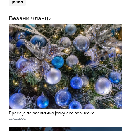
јелка
Везани чланци
Време је да раскитимо јелку, ако већ нисмо
15. 01. 2026.