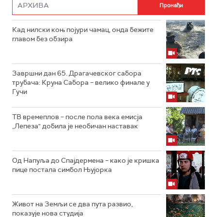
Кад нилски коњ појури чамац, онда бежите
главом без обзира
Завршни дан 65. Драгачевског сабора
трубача: Круна Сабора – велико финале у
Гучи
ТВ времеплов – после пола века емисја
„Лепеза" добила је необичан наставак
Од Напуља до Спајдермена – како је кришка
пице постала симбол Њујорка
Живот на Земљи се два пута развио,
показује нова студија