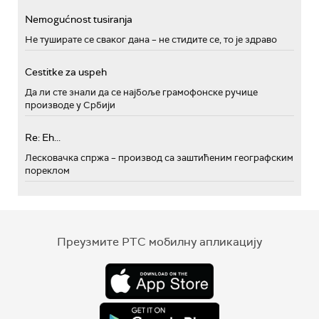
Nemogućnost tusiranja
Не туширате се сваког дана – не стидите се, то је здраво
Cestitke za uspeh
Да ли сте знали да се најбоље грамофонске ручице
производе у Србији
Re: Eh...
Лесковачка спржа – производ са заштићеним географским
пореклом
Преузмите РТС мобилну апликацију