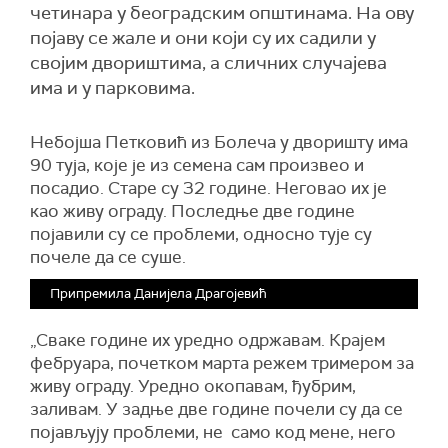
четинара у београдским општинама. На ову
појаву се жале и они који су их садили у
својим двориштима, а сличних случајева
има и у парковима.
Небојша Петковић из Болеча у дворишту има
90 туја, које је из семена сам произвео и
посадио. Старе су 32 године. Неговао их је
као живу ограду. Последње две године
појавили су се проблеми, односно тује су
почеле да се суше.
Припремила Данијела Драгојевић
„Сваке године их уредно одржавам. Крајем
фебруара, почетком марта режем тримером за
живу ограду. Уредно окопавам, ђубрим,
заливам. У задње две године почели су да се
појављују проблеми, не само код мене, него