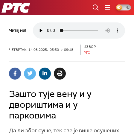
РТС
Читај ми!
ИЗВОР:
ЧЕТВРТАК, 14.08.2025, 05:50 -> 09:18
РТС
Зашто тује вену и у
двориштима и у
парковима
Да ли због суше, тек све је више осушених