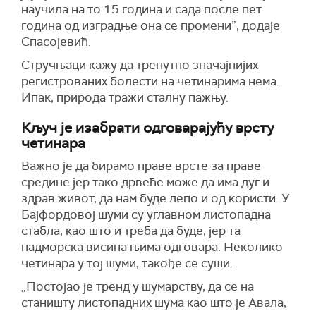
научила на то 15 година и сада после пет
година од изградње она се промени”, додаје
Спасојевић.
Стручњаци кажу да тренутно значајнијих
регистрованих болести на четинарима нема.
Ипак, природа тражи сталну пажњу.
Кључ је изабрати одговарајућу врсту
четинара
Важно је да бирамо праве врсте за праве
средине јер тако дрвеће може да има дуг и
здрав живот, да нам буде лепо и од користи. У
Бајфордовој шуми су углавном листопадна
стабла, као што и треба да буде, јер та
надморска висина њима одговара. Неколико
четинара у тој шуми, такође се суши.
„Постојао је тренд у шумарству, да се на
станишту листопадних шума као што је Авала,