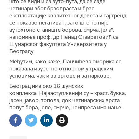
што се види и са ауто-пута, да се саде
четинари због брзог раста и брзе
експлоатације квалитетног дрвета и тај тренд
се показао негативан, зато што то није
аутохтоно станиште борова, смрча, јела",
напомиње проф. др Ненад Ставретовић са
Шумарског факултета Универзитета у
Београду.
Међутим, како каже, Панчићева оморика се
показала изузетно отпорном у градским
условима, чак и за вртове и за паркове.
Београд има око 16 шумских
комплекса. Најзаступљенији су – храст, буква,
јасен, јавор, топола, док четинарских врста
попут бора, јелe, смрчe, чемпреса има мање.