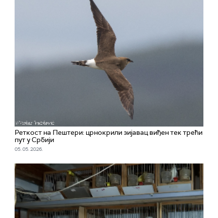
Реткост на Пештери: црнокрили зијавац виђен тек трећи
пут у Србији
05. 05. 2026.