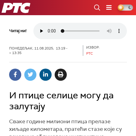
РТС
Читај ми!
ИЗВОР:
ПОНЕДЕЉАК, 11.08.2025, 13:19 -
> 13:35
РТС
И птице селице могу да
залутају
Сваке године милиони птица прелазе
хиљаде километара, пратећи стазе које су