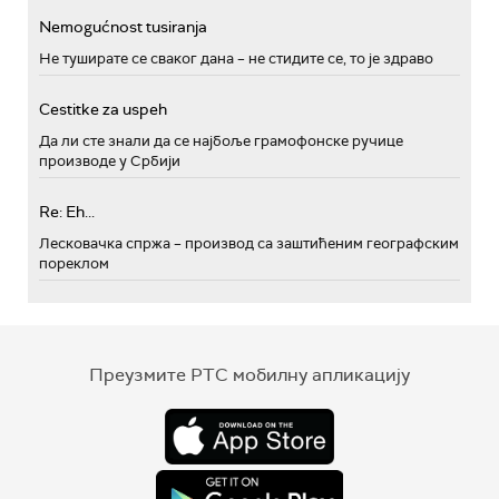
Nemogućnost tusiranja
Не туширате се сваког дана – не стидите се, то је здраво
Cestitke za uspeh
Да ли сте знали да се најбоље грамофонске ручице
производе у Србији
Re: Eh...
Лесковачка спржа – производ са заштићеним географским
пореклом
Преузмите РТС мобилну апликацију