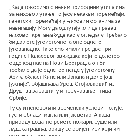
„Када говоримо о неким природним утицајима
за њихово лутање то јесу некакви поремећаји,
генетски поремећаји у њиховим органима за
навигацију. Могу да одлутају или да правац
њиховог кретања буде као у огледалу. Требало
би да лете југоисточно, а оне одлете
југозападно. Тако смо имали пре две-три
године Паласовог звиждака који је долетео
овде код нас на Нови Београд, а он би
требало да је одлетео негде у југоисточну
Азију, област Кине или Јапана и доле још
јужније“, објашњава Урош Стојиљковић из
Друштва за заштиту и проучавање птица
Србије.
Ту су и неповољни временски услови – олује,
густи облаци, магла или јак ветар. А када
природу додатно ремете пожари, суше или
људска градња, бришу се оријентири који им
помажу у навигацији.