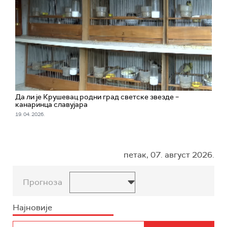
Да ли је Крушевац родни град светске звезде –
канаринца славујара
19. 04. 2026.
петак, 07. август 2026.
Прогноза
Најновије