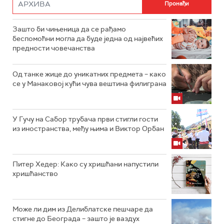
Зашто би чињеница да се рађамо
беспомоћни могла да буде једна од највећих
предности човечанства
Од танке жице до уникатних предмета – како
се у Манаковој кући чува вештина филиграна
У Гучу на Сабор трубача први стигли гости
из иностранства, међу њима и Виктор Орбан
Питер Хедер: Како су хришћани напустили
хришћанство
Може ли дим из Делиблатске пешчаре да
стигне до Београда – зашто је ваздух