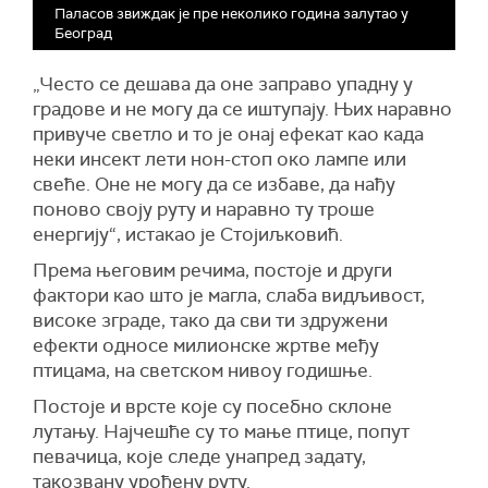
Паласов звиждак је пре неколико година залутао у
Београд
„Често се дешава да оне заправо упадну у
градове и не могу да се иштупају. Њих наравно
привуче светло и то је онај ефекат као када
неки инсект лети нон-стоп око лампе или
свеће. Оне не могу да се избаве, да нађу
поново своју руту и наравно ту троше
енергију“, истакао је Стојиљковић.
Према његовим речима, постоје и други
фактори као што је магла, слаба видљивост,
високе зграде, тако да сви ти здружени
ефекти односе милионске жртве међу
птицама, на светском нивоу годишње.
Постоје и врсте које су посебно склоне
лутању. Најчешће су то мање птице, попут
певачица, које следе унапред задату,
такозвану урођену руту.