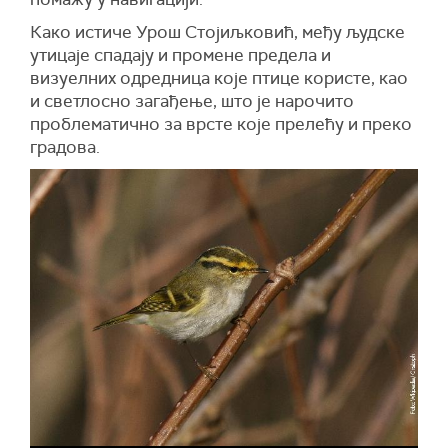
Како истиче Урош Стојиљковић, међу људске
утицаје спадају и промене предела и
визуелних одредница које птице користе, као
и светлосно загађење, што је нарочито
проблематично за врсте које прелећу и преко
градова.