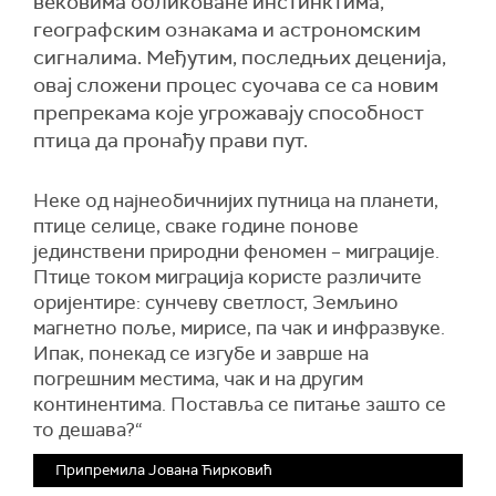
вековима обликоване инстинктима,
географским ознакама и астрономским
сигналима. Међутим, последњих деценија,
овај сложени процес суочава се са новим
препрекама које угрожавају способност
птица да пронађу прави пут.
Неке од најнеобичнијих путница на планети,
птице селице, сваке године понове
јединствени природни феномен – миграције.
Птице током миграција користе различите
оријентире: сунчеву светлост, Земљино
магнетно поље, мирисе, па чак и инфразвуке.
Ипак, понекад се изгубе и заврше на
погрешним местима, чак и на другим
континентима. Поставља се питање зашто се
то дешава?“
Припремила Јована Ћирковић