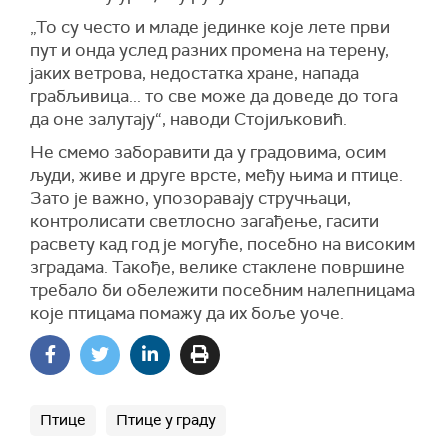
„То су често и младе јединке које лете први
пут и онда услед разних промена на терену,
јаких ветрова, недостатка хране, напада
грабљивица... то све може да доведе до тога
да оне залутају“, наводи Стојиљковић.
Не смемо заборавити да у градовима, осим
људи, живе и друге врсте, међу њима и птице.
Зато је важно, упозоравају стручњаци,
контролисати светлосно загађење, гасити
расвету кад год је могуће, посебно на високим
зградама. Такође, велике стаклене површине
требало би обележити посебним налепницама
које птицама помажу да их боље уоче.
Птице
Птице у граду