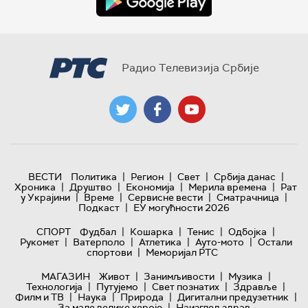
Радио Телевизија Србије
|
|
|
|
ВЕСТИ
Политика
Регион
Свет
Србија данас
|
|
|
|
Хроника
Друштво
Економија
Мерила времена
Рат
|
|
|
|
у Украјини
Време
Сервисне вести
Сматрачница
|
Подкаст
ЕУ могућности 2026
|
|
|
|
СПОРТ
Фудбал
Кошарка
Тенис
Одбојка
|
|
|
|
Рукомет
Ватерполо
Атлетика
Ауто-мото
Остали
|
спортови
Меморијал РТС
|
|
|
МАГАЗИН
Живот
Занимљивости
Музика
|
|
|
|
Технологијa
Путујемо
Свет познатих
Здравље
|
|
|
|
Филм и ТВ
Наука
Природа
Дигитални предузетник
|
За мале велике хероје
Наизглед здрав