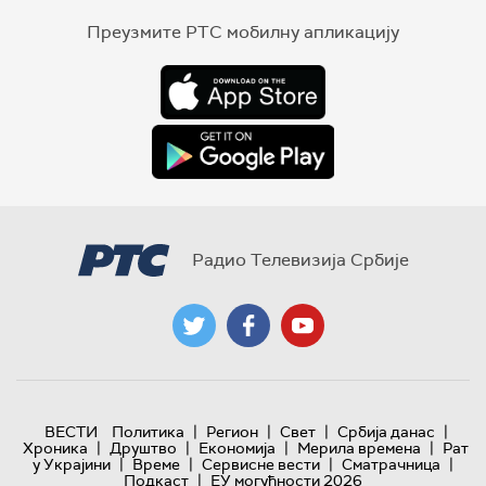
Преузмите РТС мобилну апликацију
Радио Телевизија Србије
|
|
|
|
ВЕСТИ
Политика
Регион
Свет
Србија данас
|
|
|
|
Хроника
Друштво
Економија
Мерила времена
Рат
|
|
|
|
у Украјини
Време
Сервисне вести
Сматрачница
|
Подкаст
ЕУ могућности 2026