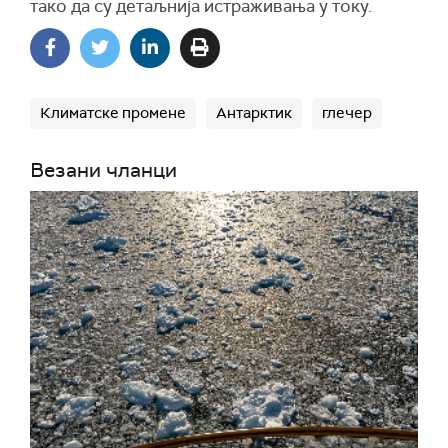
тако да су детаљнија истраживања у току.
Климатске промене
Антарктик
глечер
Везани чланци