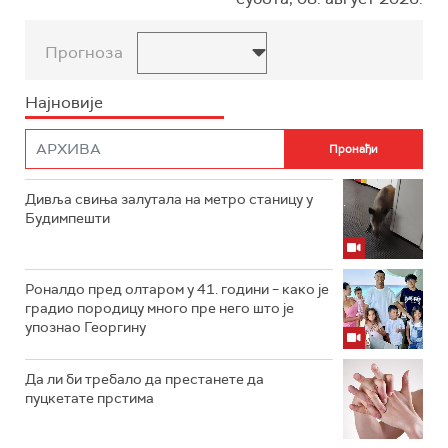
Прогноза
Најновије
Дивља свиња залутала на метро станицу у
Будимпешти
Роналдо пред олтаром у 41. години – како је
градио породицу много пре него што је
упознао Георгину
Да ли би требало да престанете да
пуцкетате прстима