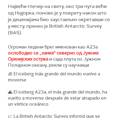
Највећи глечер на свету, око три пута већи
од Њујорка, поново је у покрету након што
је деценијама био заустављен окретавши се
у месту, пренео је British Antarctic Survey
(BAS).
Огроман ледени брег именован као А23а
ослободио се „замке“ северно од Јужних
Оркнијских острва
и сада плута по Јужном
Поларном океану, рекли су научници.
🧊 El iceberg más grande del mundo vuelve a
moverse
🌊 El iceberg A23a, el más grande del mundo, ha
vuelto a moverse después de estar atrapado en
un vórtice oceánico.
📈 La British Antarctic Survey informó que se