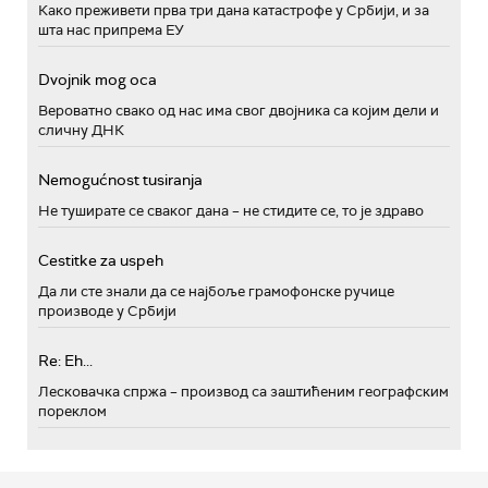
Како преживети прва три дана катастрофе у Србији, и за
шта нас припрема ЕУ
Dvojnik mog oca
Вероватно свако од нас има свог двојника са којим дели и
сличну ДНК
Nemogućnost tusiranja
Не туширате се сваког дана – не стидите се, то је здраво
Cestitke za uspeh
Да ли сте знали да се најбоље грамофонске ручице
производе у Србији
Re: Eh...
Лесковачка спржа – производ са заштићеним географским
пореклом