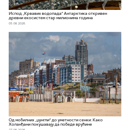
Испод „Крвавих водопада“ Антарктика откривен
древни екосистем стар милионима година
05. 08. 2026.
Од мобилних „џунгли“ до уметности сенки: Како
Холанђани покушавају да победе врућине
27. 06. 2026.