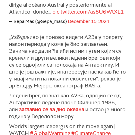
dirige al océano Austral y posteriormente al
Atlántico, donde…
pic.twitter.com/as8U6WtXL1
— Sepa Más (@Sepa_mass)
December 15, 2024
„Узбудљиво је поново видети А23а у покрету
након периода у коме је био заглављен.
Занима нас да ли ће ићи истим путем којим су
кренули и други велики ледени брегови који
су се одвојили са положаја на Антарктику. И
што је још важније, инатересује нас какав ће то
утицај имати на локални екосистем“, рекао је
др Ендрју Мејерс, океанограф BAS-
а
.
Ледени брег, познат као А23а, одвојио се од
Антарктичке ледене плоче Филчнер 1986,
али
заглавио се за дно океана
и остао је много
година у Веделовом мору.
World's largest iceberg is on the move again |
WATCH
#GlobalWarming
#ClimateChange