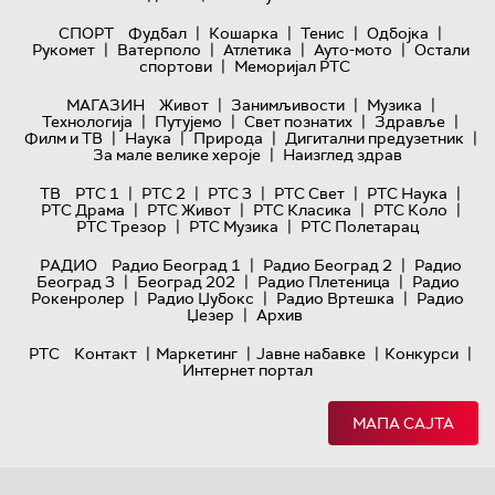
|
|
|
|
СПОРТ
Фудбал
Кошарка
Тенис
Одбојка
|
|
|
|
Рукомет
Ватерполо
Атлетика
Ауто-мото
Остали
|
спортови
Меморијал РТС
|
|
|
МАГАЗИН
Живот
Занимљивости
Музика
|
|
|
|
Технологијa
Путујемо
Свет познатих
Здравље
|
|
|
|
Филм и ТВ
Наука
Природа
Дигитални предузетник
|
За мале велике хероје
Наизглед здрав
|
|
|
|
|
ТВ
РТС 1
РТС 2
РТС 3
РТС Свет
РТС Наука
|
|
|
|
РТС Драма
РТС Живот
РТС Класика
РТС Коло
|
|
РТС Трезор
РТС Музика
РТС Полетарац
|
|
РАДИО
Радио Београд 1
Радио Београд 2
Радио
|
|
|
Београд 3
Београд 202
Радио Плетеница
Радио
|
|
|
Рокенролер
Радио Џубокс
Радио Вртешка
Радио
|
Џезер
Архив
|
|
|
|
РТС
Контакт
Маркетинг
Јавне набавке
Конкурси
Интернет портал
МАПА САЈТА