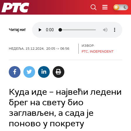
РТС
Читај ми!
ИЗВОР:
НЕДЕЉА, 15.12.2024, 20:05 -> 06:56
РТС, INDEPENDENT
Куда иде – највећи ледени
брег на свету био
заглављен, а сада је
поново у покрету