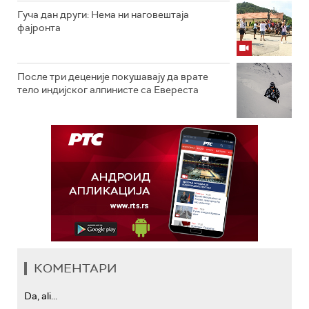
Гуча дан други: Нема ни наговештаја
фајронта
После три деценије покушавају да врате
тело индијског алпинисте са Евереста
КОМЕНТАРИ
Da, ali...