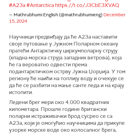
#A23a
#Antarctica
https://t.co/J3CbE3XVAQ
— Mathrubhumi English (@mathrubhumieng)
December
15, 2024
Научници предвиђају да ће А23а наставити
своје путовање у Јужном Поларном океану
пратећи Антарктичку циркумполарну струју
(хладна морска струја западних ветрова), која
ће га вероватно одвести према
подантарктичком острву Јужна Џорџија. У том
региону ће наићи на топлију воду и очекује се
да ће се разбити на мање санте леда и на крају
истопити.
Ледени брег мери око 4.000 квадратних
километара. Прошле године британски
поларни истраживачки брод сусрео се са
А23а, који је омогућио научницима да прикупе
узорке морске воде око колосалног брега,