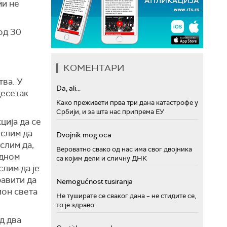
ми не
 од 30
КОМЕНТАРИ
тва. У
Da, ali...
десетак
Како преживети прва три дана катастрофе у
Србији, и за шта нас припрема ЕУ
ција да се
ислим да
Dvojnik mog oca
слим да,
Вероватно свако од нас има свог двојника
едном
са којим дели и сличну ДНК
лим да је
равити да
Nemogućnost tusiranja
ион света
Не туширате се сваког дана – не стидите се,
то је здраво
д два