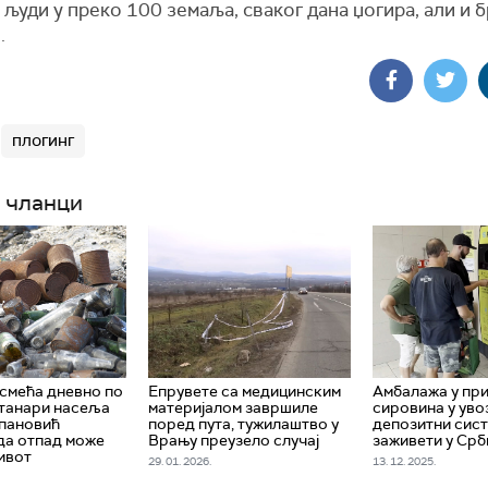
људи у преко 100 земаља, сваког дана џогира, али и 
.
плогинг
 чланци
смећа дневно по
Епрувете са медицинским
Амбалажа у пр
станари насеља
материјалом завршиле
сировина у увоз
пановић
поред пута, тужилаштво у
депозитни сис
да отпад може
Врању преузело случај
заживети у Срб
ивот
29. 01. 2026.
13. 12. 2025.