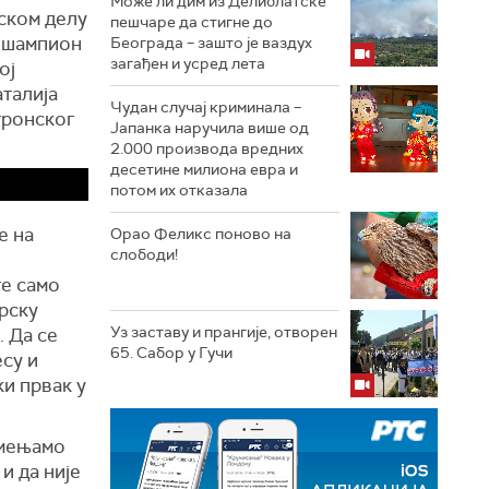
Може ли дим из Делиблатске
ском делу
пешчаре да стигне до
и шампион
Београда – зашто је ваздух
загађен и усред лета
ој
аталија
Чудан случај криминала –
тронског
Јапанка наручила више од
2.000 производа вредних
десетине милиона евра и
потом их отказала
е на
Орао Феликс поново на
слободи!
те само
арску
Уз заставу и прангије, отворен
. Да се
65. Сабор у Гучи
есу и
ки првак у
и мењамо
и да није