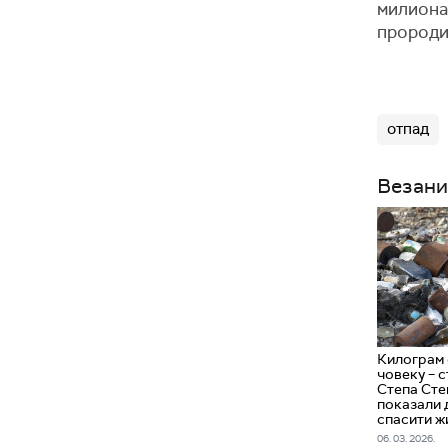
милиона 
пророди
отпад
Везани
Килограм 
човеку – 
Степа Сте
показали 
спасити ж
06. 03. 2026.