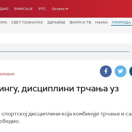
АДИО
ЕМИСИЈЕ
РТС
Остало
ЕМО
СВЕТ ПОЗНАТИХ
ЗДРАВЉЕ
ФИЛМ И ТВ
НАУКА
ПРИРОДА
ГОРОВИЋ
гингу, дисциплини трчања уз
ој спортској дисциплини која комбинује трчање и 
победио.