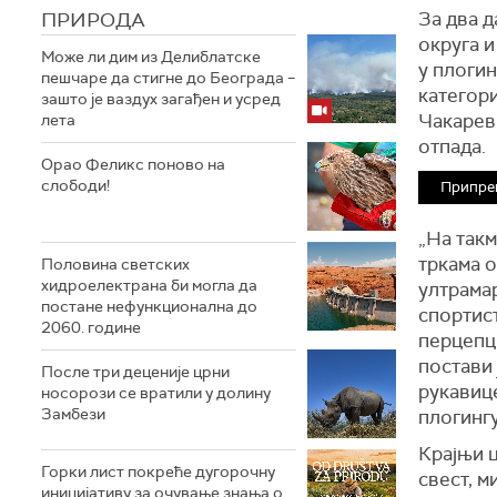
ПРИРОДА
За два 
округа и
Може ли дим из Делиблатске
у плогин
пешчаре да стигне до Београда –
категори
зашто је ваздух загађен и усред
Чакарев
лета
отпада.
Орао Феликс поново на
слободи!
Припре
„На такм
тркама 
Половина светских
хидроелектрана би могла да
ултрамар
постане нефункционална до
спортист
2060. године
перцепци
постави 
После три деценије црни
рукавице
носорози се вратили у долину
Замбези
плогинг
Крајњи ц
Горки лист покреће дугорочну
свест, м
иницијативу за очување знања о