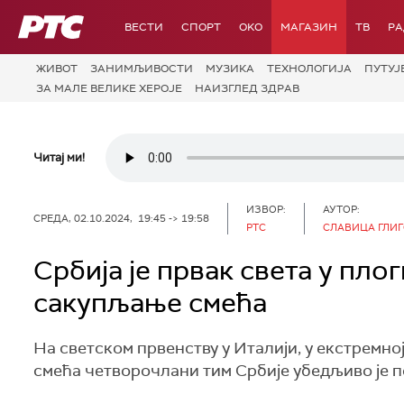
РТС
ВЕСТИ
СПОРТ
OKO
МАГАЗИН
ТВ
Р
ЖИВОТ
ЗАНИМЉИВОСТИ
МУЗИКА
ТЕХНОЛОГИЈA
ПУТУЈ
ЗА МАЛЕ ВЕЛИКЕ ХЕРОЈЕ
НАИЗГЛЕД ЗДРАВ
Читај ми!
ИЗВОР:
АУТОР:
СРЕДА, 02.10.2024, 19:45 -> 19:58
РТС
СЛАВИЦА ГЛИ
Србија је првак света у пло
сакупљање смећа
На светском првенству у Италији, у екстремн
смећа четворочлани тим Србије убедљиво је 