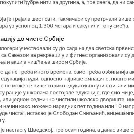
покупити ђубре нити за другима, а, пре свега, да ни са
оја је трајала шест сати, такмичари су претрчали више
ра уз успон од 1.300 метара и сакупили тону смећа.
кацију до чисте Србије
логери учествовали су до сада на два светска првенс
са Савезом за рекреацију и фитнес организовали су 
ња и акција чишћења широм Србије.
 да не треба много времена, само треба озбиљнија ак
 едукација људи, односно највише омладине, пошто м
је не може се више толико едукативно утицати, али ми
су раније у школама постојале едукације, где смо ми ј
, или једном седмично чистили школско двориште, мис
и начин како можемо наредних пет година или 10 нап
уде чиста“, истакао је Слободан Смиљанић, вицешамп
гу.
је настао у Шведској, пре осам година, а данас више о