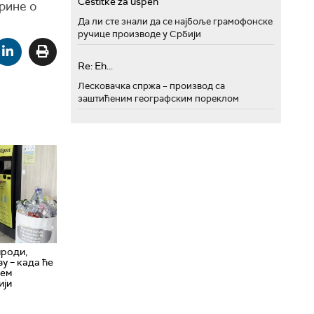
Cestitke za uspeh
брине о
Да ли сте знали да се најбоље грамофонске
ручице производе у Србији
Re: Eh...
Лесковачка спржа – производ са
заштићеним географским пореклом
ироди,
у – када ће
тем
ији