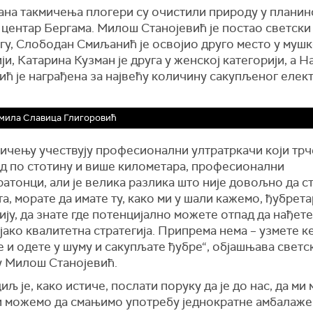
дана такмичења плогери су очистили природу у планин
 центар Бергама. Милош Станојевић је постао светск
гу, Слободан Смиљанић је освојио друго место у мушк
ји, Катарина Кузман је друга у женској категорији, а Н
ић је награђена за највећу количину сакупљеног елек
мила Славица Глигоровић
ичењу учествују професионални ултратркачи који трч
од по стотину и више километара, професионални
атонци, али је велика разлика што није довољно да с
а, морате да имате ту, како ми у шали кажемо, ђубрет
ју, да знате где потенцијално можете отпад да нађете
јако квалитетна стратегија. Припрема нема – узмете к
 и одете у шуму и сакупљате ђубре“, објашњава светс
у Милош Станојевић.
иљ је, како истиче, послати поруку да је до нас, да м
и можемо да смањимо употребу једнократне амбалаже 