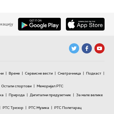
кацију
|
|
|
|
|
ни
Време
Сервисне вести
Сматрачница
Подкаст
|
Остали спортови
Меморијал РТС
|
|
|
ка
Природа
Дигитални предузетник
За мале велике
|
|
|
РТС Трезор
РТС Музика
РТС Полетарац