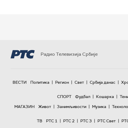
Радио Телевизија Србије
|
|
|
|
ВЕСТИ
Политика
Регион
Свет
Србија данас
Хр
|
|
СПОРТ
Фудбал
Кошарка
Тен
|
|
|
МАГАЗИН
Живот
Занимљивости
Музика
Техноло
|
|
|
|
ТВ
РТС 1
РТС 2
РТС 3
РТС Свет
РТ