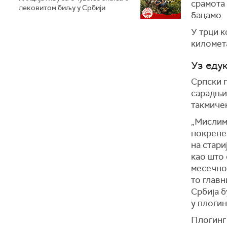
срамота 
лековитом биљу у Србији
бацамо.
У трци к
километа
Уз еду
Српски п
сарадњи 
такмиче
„Мислимо
покрене
на стари
као што 
месечно
то главн
Србија б
у плогин
Плогинг 