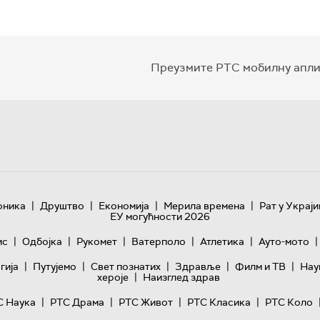
Преузмите РТС мобилну апли
|
|
|
|
оника
Друштво
Економија
Мерила времена
Рат у Украји
ЕУ могућности 2026
|
|
|
|
|
|
ис
Одбојка
Рукомет
Ватерполо
Атлетика
Ауто-мото
|
|
|
|
|
гијa
Путујемо
Свет познатих
Здравље
Филм и ТВ
Нау
|
хероје
Наизглед здрав
|
|
|
|
С Наука
РТС Драма
РТС Живот
РТС Класика
РТС Коло