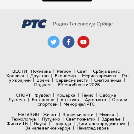
Радио Телевизија Србије
|
|
|
|
ВЕСТИ
Политика
Регион
Свет
Србија данас
|
|
|
|
Хроника
Друштво
Економија
Мерила времена
Рат
|
|
|
|
у Украјини
Време
Сервисне вести
Сматрачница
|
Подкаст
ЕУ могућности 2026
|
|
|
|
СПОРТ
Фудбал
Кошарка
Тенис
Одбојка
|
|
|
|
Рукомет
Ватерполо
Атлетика
Ауто-мото
Остали
|
спортови
Меморијал РТС
|
|
|
МАГАЗИН
Живот
Занимљивости
Музика
|
|
|
|
Технологијa
Путујемо
Свет познатих
Здравље
|
|
|
|
Филм и ТВ
Наука
Природа
Дигитални предузетник
|
За мале велике хероје
Наизглед здрав