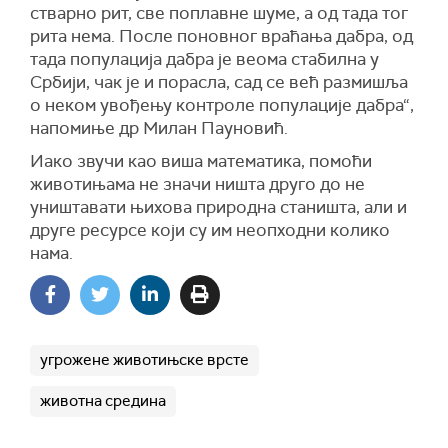
стварно рит, све поплавне шуме, а од тада тог
рита нема. После поновног враћања дабра, од
тада популација дабра је веома стабилна у
Србији, чак је и порасла, сад се већ размишља
о неком увођењу контроле популације дабра“,
напомиње др Милан Пауновић.
Иако звучи као виша математика, помоћи
животињама не значи ништа друго до не
уништавати њихова природна станишта, али и
друге ресурсе који су им неопходни колико
нама.
угрожене животињске врсте
животна средина