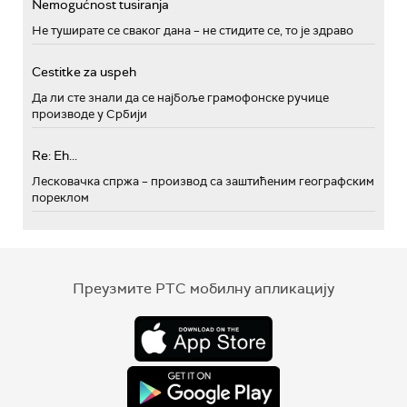
Nemogućnost tusiranja
Не туширате се сваког дана – не стидите се, то је здраво
Cestitke za uspeh
Да ли сте знали да се најбоље грамофонске ручице
производе у Србији
Re: Eh...
Лесковачка спржа – производ са заштићеним географским
пореклом
Преузмите РТС мобилну апликацију