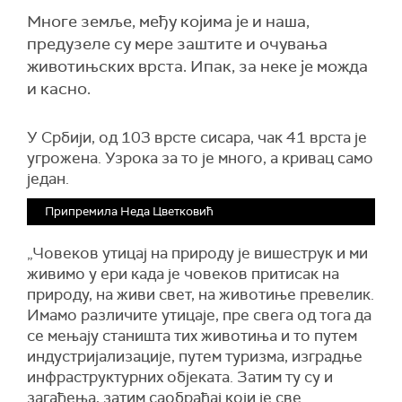
Многе земље, међу којима је и наша,
предузеле су мере заштите и очувања
животињских врста. Ипак, за неке је можда
и касно.
У Србији, од 103 врсте сисара, чак 41 врста је
угрожена. Узрока за то је много, а кривац само
један.
Припремила Неда Цветковић
„Човеков утицај на природу је вишеструк и ми
живимо у ери када је човеков притисак на
природу, на живи свет, на животиње превелик.
Имамо различите утицаје, пре свега од тога да
се мењају станишта тих животиња и то путем
индустријализације, путем туризма, изградње
инфраструктурних објеката. Затим ту су и
загађења, затим саобраћај који је све