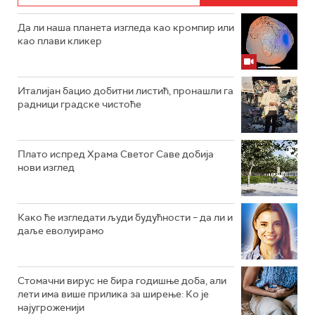
Да ли наша планета изгледа као кромпир или
као плави кликер
Италијан бацио добитни листић, пронашли га
радници градске чистоће
Плато испред Храма Светог Саве добија
нови изглед
Како ће изгледати људи будућности – да ли и
даље еволуирамо
Стомачни вирус не бира годишње доба, али
лети има више прилика за ширење: Ко је
најугроженији