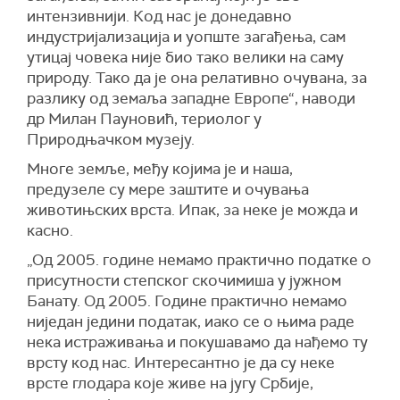
интензивнији. Код нас је донедавно
индустријализација и уопште загађења, сам
утицај човека није био тако велики на саму
природу. Тако да је она релативно очувана, за
разлику од земаља западне Европе“, наводи
др Милан Пауновић, териолог у
Природњачком музеју.
Многе земље, међу којима је и наша,
предузеле су мере заштите и очувања
животињских врста. Ипак, за неке је можда и
касно.
„Од 2005. године немамо практично податке о
присутности степског скочимиша у јужном
Банату. Од 2005. Године практично немамо
ниједан једини податак, иако се о њима раде
нека истраживања и покушавамо да нађемо ту
врсту код нас. Интересантно је да су неке
врсте глодара које живе на југу Србије,