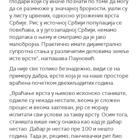
глодари који су иначе познати по томе да могу
да се размноже у значајној бројности, ушли су
у листу црвених, односно угрожених врста
Србије. Рис у источној Србији популација се
повећава, а у југозападној Србији, немамо
података о њему и сматрамо да је јако
малобројна. Практично имате дијаметрално
супротна стања у различитим деловима земље
исте врсте“, наглашава Пауновић.
Да није све толико безнадежно, види се на
примеру дабра, врсте која је на наше просторе
враћена почетком двехиљадитих година.
„Враћање врста у њихово исконско станиште,
одакле су некада нестале, веома је сложен
процес и веома захтеван, јер се морају
испитати сви услови за такву врсту. Осим тога,
станишта више нису онаква као кад је дабар
нестао. Дабар је нестао пре 100 и нешто
година. Тада је, рецимо, панчевачки рит био