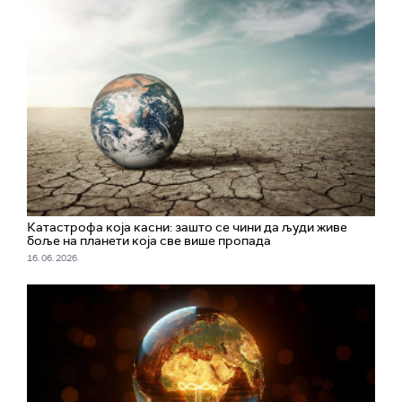
Катастрофа која касни: зашто се чини да људи живе
боље на планети која све више пропада
16. 06. 2026.