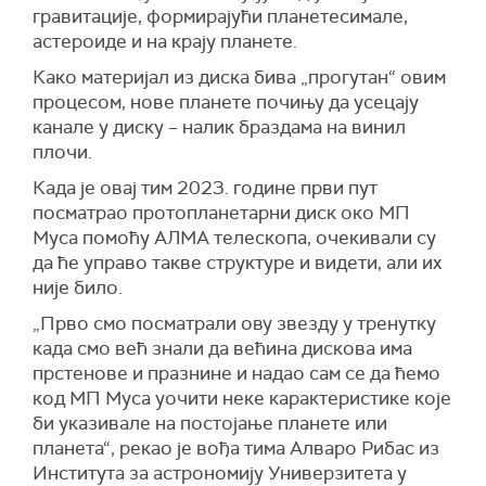
гравитације, формирајући планетесимале,
астероиде и на крају планете.
Како материјал из диска бива
„
прогутан
“
овим
процесом, нове планете почињу да усецају
канале у диску – налик браздама на винил
плочи.
Када је овај тим 2023. године први пут
посматрао протопланетарни диск око МП
Муса помоћу АЛМА телескопа, очекивали су
да ће управо такве структуре и видети, али их
није било.
„Прво смо посматрали ову звезду у тренутку
када смо већ знали да већина дискова има
прстенове и празнине и надао сам се да ћемо
код МП Муса уочити неке карактеристике које
би указивале на постојање планете или
планета“, рекао је вођа тима Алваро Рибас из
Института за астрономију Универзитета у