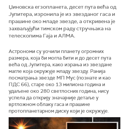
Џиновска егзопланета, десет пута већа од
Јупитера, изронила је из звезданог гаса и
прашине око младе звезде, а откривена је
захваљујући тимском раду стручњака на
телескопима Гаја и АЛМА.
Астрономи су уочили планету огромних
размера, која би могла бити и до десет пута
већа од Јупитера, како израња из звездане
магле која окружује младу звезду. Ранија
посматрања звезде МП Мус (познате и као
ПДС 66), старе око 13 милиона година и
удаљене око 280 светлосних година, нису
успела да открију значајније детаље у
вртложном облаку гаса и прашине
протопланетарном диску који је окружује.