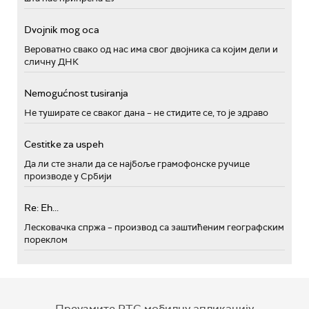
Dvojnik mog oca
Вероватно свако од нас има свог двојника са којим дели и
сличну ДНК
Nemogućnost tusiranja
Не туширате се сваког дана – не стидите се, то је здраво
Cestitke za uspeh
Да ли сте знали да се најбоље грамофонске ручице
производе у Србији
Re: Eh...
Лесковачка спржа – производ са заштићеним географским
пореклом
Преузмите РТС мобилну апликацију