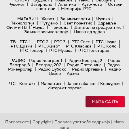
|
|
|
|
СПОРТ
Фудбал
Кошарка
Тенис
Одбојка
|
|
|
|
Рукомет
Ватерполо
Атлетика
Ауто-мото
Остали
|
спортови
Меморијал РТС
|
|
|
МАГАЗИН
Живот
Занимљивости
Музика
|
|
|
|
Технологијa
Путујемо
Свет познатих
Здравље
|
|
|
|
Филм и ТВ
Наука
Природа
Дигитални предузетник
|
За мале велике хероје
Наизглед здрав
|
|
|
|
|
ТВ
РТС 1
РТС 2
РТС 3
РТС Свет
РТС Наука
|
|
|
|
РТС Драма
РТС Живот
РТС Класика
РТС Коло
|
|
РТС Трезор
РТС Музика
РТС Полетарац
|
|
РАДИО
Радио Београд 1
Радио Београд 2
Радио
|
|
|
Београд 3
Београд 202
Радио Плетеница
Радио
|
|
|
Рокенролер
Радио Џубокс
Радио Вртешка
Радио
|
Џезер
Архив
|
|
|
|
РТС
Контакт
Маркетинг
Јавне набавке
Конкурси
Интернет портал
МАПА САЈТА
Приватност
Copyright
Правила употребе садржаја
Мапа
|
|
|
сајта