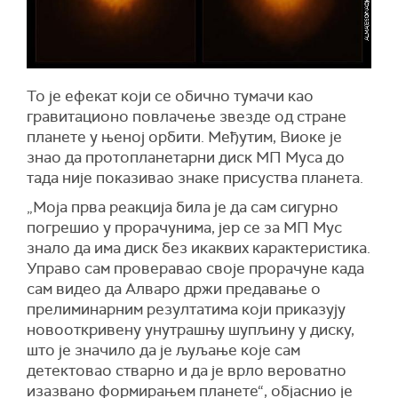
То је ефекат који се обично тумачи као
гравитационо повлачење звезде од стране
планете у њеној орбити. Међутим,
Вио
к
е
је
знао да протопланетарни диск МП Муса до
тада није показивао знаке присуства планета.
„Моја прва реакција била је да сам сигурно
погрешио у прорачунима, јер се за МП Мус
знало да има диск без икаквих карактеристика.
Управо сам проверавао своје прорачуне
када
сам видео да
А
лваро држи предавање о
прелиминарним резултатима који приказују
новооткривену унутрашњу шупљину у диску,
што је значило да је љуљање које сам
детектовао стварно и да је врло вероватно
изазвано формирањем планете“, објаснио је