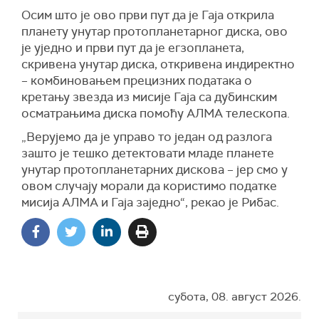
Осим што је ово први пут да је
Га
ј
а
открила
планету унутар протопланетарног диска, ово
је уједно и први пут да је егзопланета,
скривена унутар диска, откривена индиректно
– комбиновањем прецизних података о
кретању звезда из мисије
Га
ј
а
са дубинским
осматрањима диска помоћу АЛМА телескопа.
„Верујемо да је управо то један од разлога
зашто је тешко детектовати младе планете
унутар протопланетарних дискова – јер смо у
овом случају морали да користимо
податке
мисија
АЛМА и
Га
ј
а
заједно“, рекао је Рибас.
субота, 08. август 2026.