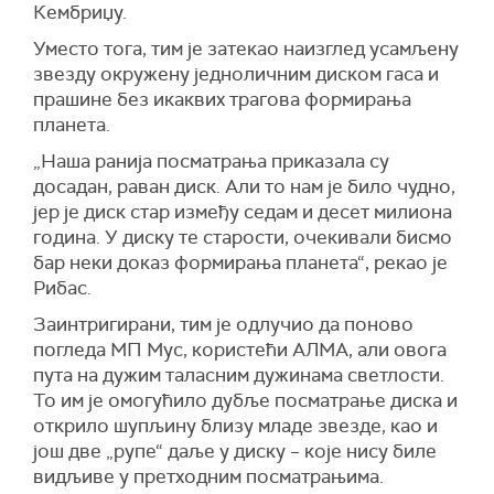
Кембриџу.
Уместо тога, тим је затекао наизглед усамљену
звезду окружену једноличним диском гаса и
прашине без икаквих трагова формирања
планета.
„Наша ранија посматрања приказала су
досадан, раван диск. Али то нам је било чудно,
јер је диск стар између седам и десет милиона
година. У диску те старости, очекивали бисмо
бар неки доказ формирања планета“, рекао је
Рибас.
Заинтригирани, тим је одлучио да поново
погледа МП Мус, користећи АЛМА, али овога
пута на дужим таласним дужинама светлости.
То им је омогућило дубље посматрање диска и
открило шупљину близу младе звезде, као и
још две „рупе“ даље у диску – које нису биле
видљиве у претходним посматрањима.