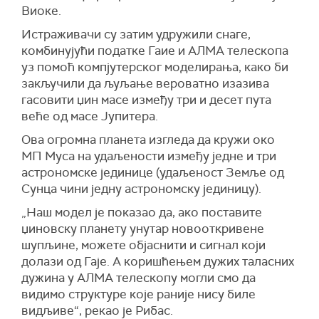
Вио
к
е
.
Истраживачи су затим удружили снаге,
комбинујући податке Гаие и АЛМА телескопа
уз помоћ компјутерског моделирања, како би
закључили да љуљање вероватно изазива
гасовити џин масе између три и десет пута
веће од масе Јупитера.
Ова огромна планета изгледа да кружи око
МП Муса на удаљености између једне и три
астрономске јединице
(удаљеност Земље од
Сунца чини једну астрономску јединицу)
.
„Наш модел је показао да, ако поставите
џиновску планету унутар новооткривене
шупљине, можете објаснити и сигнал који
долази од
Га
ј
е. А коришћењем дужих таласних
дужина у АЛМА телескопу могли смо да
видимо структуре које раније нису биле
видљиве
“, рекао је Рибас.