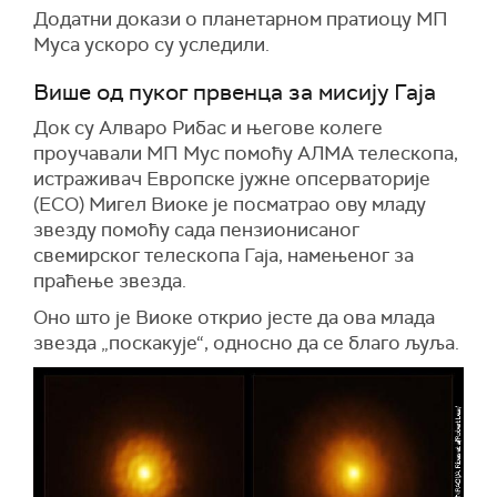
Додатни докази о планетарном пратиоцу МП
Муса ускоро су уследили.
Више од пуког првенца за мисију Гаjа
Док су Aлваро Рибас и његове колеге
проучавали МП Мус помоћу АЛМА телескопа,
истраживач Европске јужне опсерваторије
(ЕСО) Мигел Виок
е
је посматрао ову младу
звезду помоћу сада пензионисаног
свемирског телескопа Гаjа, намењеног за
праћење звезда.
Оно што је Вио
ке
открио јесте да ова млада
звезда „поскакује“,
односно да се
благо љуља.