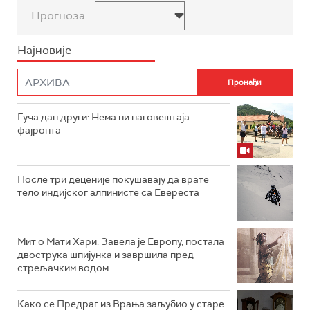
Прогноза
Најновије
Гуча дан други: Нема ни наговештаја
фајронта
После три деценије покушавају да врате
тело индијског алпинисте са Евереста
Мит о Мати Хари: Завела је Европу, постала
двострука шпијунка и завршила пред
стрељачким водом
Како се Предраг из Врања заљубио у старе