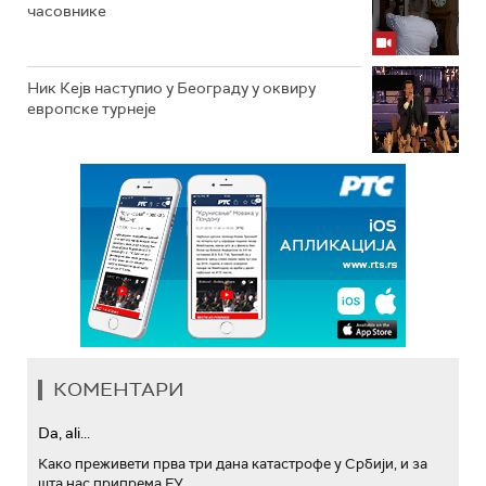
часовнике
Ник Кејв наступио у Београду у оквиру
европске турнеје
КОМЕНТАРИ
Da, ali...
Како преживети прва три дана катастрофе у Србији, и за
шта нас припрема ЕУ