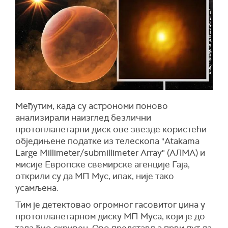
Међутим, када су астрономи поново
анализирали наизглед безлични
протопланетарни диск ове звезде користећи
обједињене податке из телескопа "Atakama
Large Millimeter/submillimeter Array" (АЛМА) и
мисије Европске свемирске агенције
Га
ј
а
,
открили су да МП Мус, ипак, није тако
усамљена.
Тим је детектовао огромног гасовитог џина у
протопланетарном диску МП Муса, који је до