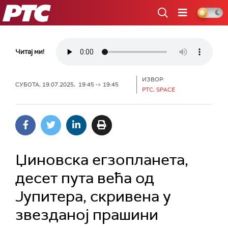
РТС
Читај ми!
ИЗВОР:
СУБОТА, 19.07.2025, 19:45 -> 19:45
РТС, SPACE
Џиновска егзопланета,
десет пута већа од
Јупитера, скривена у
звезданој прашини