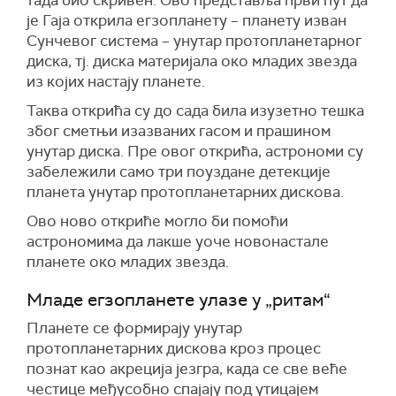
тада био скривен. Ово представља први пут да
је
Га
ј
а
открила егзопланету – планету изван
Сунчевог система – унутар протопланетарног
диска, тј. диска материјала око младих звезда
из којих настају планете.
Таква открића су до сада била изузетно тешка
због сметњи изазваних гасом и прашином
унутар диска. Пре овог открића, астрономи су
забележили само три поуздане детекције
планета унутар протопланетарних дискова.
Ово ново откриће могло би помоћи
астрономима да лакше уоче новонастале
планете око младих звезда.
Младе егзопланете улазе у
„
ритам
“
Планете се формирају унутар
протопланетарних дискова кроз процес
познат као акреција језгра, када се све веће
честице међусобно спајају под утицајем