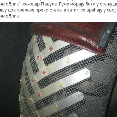
и облик“, каже др Падула. Гуме морају бити у стању д
у док прелазе преко стена, а затим се враћају у свој
ни облик.