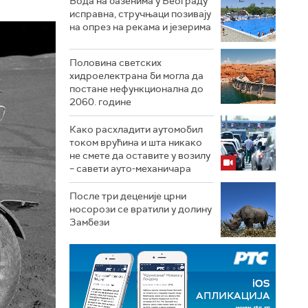
Вода на базенима у Београду
исправна, стручњаци позивају
на опрез на рекама и језерима
Половина светских
хидроелектрана би могла да
постане нефункционална до
2060. године
Како расхладити аутомобил
током врућина и шта никако
не смете да оставите у возилу
– савети ауто-механичара
После три деценије црни
носорози се вратили у долину
Замбези