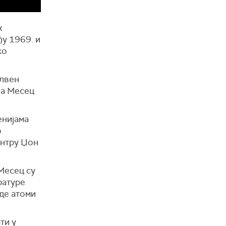
х
ђу 1969. и
ко
илвен
за Месец
енијама
о
ентру Џон
 Месец су
ратуре
где атоми
ти у