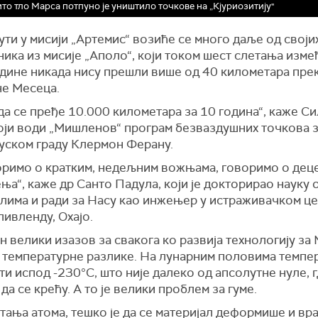
то тло Марса потпуно је уништило точкове на „Кјуриозитију"
ти у мисији „Артемис“ возиће се много даље од своји
ика из мисије „Аполо“, који током шест слетања изме
одине никада нису прешли више од 40 километара пре
е Месеца.
да се пређе 10.000 километара за 10 година“, каже С
који води „Мишленов“ програм безваздушних точкова 
уском граду Клермон Ферану.
оримо о кратким, недељним вожњама, говоримо о дец
а“, каже др Санто Падула, који је докторирао науку 
алима и ради за Насу као инжењер у истраживачком ц
ливленду, Охајо.
н велики изазов за свакога ко развија технологију за
 температурне разлике. На лунарним половима темпе
ти испод -230°C, што није далеко од апсолутне нуле, 
 да се крећу. А то је велики проблем за гуме.
тања атома, тешко је да се материјал деформише и вра