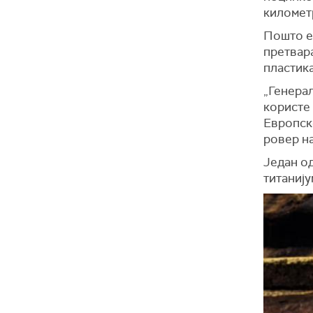
километ
Пошто ек
претвара
пластика
„Генерал
користе 
Европске
ровер на
Један од
титанију