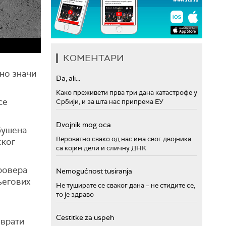
КОМЕНТАРИ
лно значи
Da, ali...
Како преживети прва три дана катастрофе у
се
Србији, и за шта нас припрема ЕУ
Dvojnik mog oca
обушена
Вероватно свако од нас има свог двојника
ског
са којим дели и сличну ДНК
 ровера
Nemogućnost tusiranja
његових
Не туширате се сваког дана – не стидите се,
то је здраво
Cestitke za uspeh
 врати