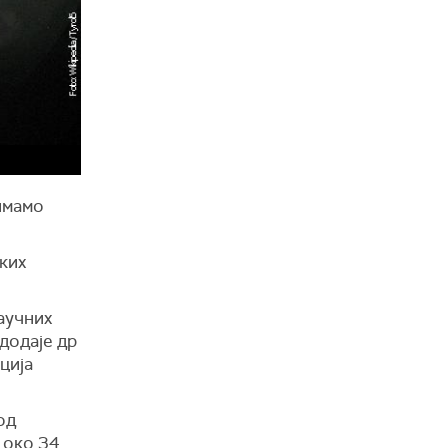
имамо
ких
аучних
 додаје др
ција
од
 око 34