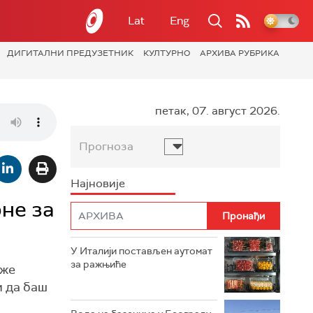
Lat
Eng
ДИГИТАЛНИ ПРЕДУЗЕТНИК
КУЛТУРНО
АРХИВА РУБРИКА
петак, 07. август 2026.
Прогноза
Најновије
не за
У Италији постављен аутомат
за ражњиће
рже
и да баш