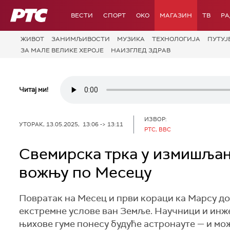
РТС
ВЕСТИ
СПОРТ
OKO
МАГАЗИН
ТВ
Р
ЖИВОТ
ЗАНИМЉИВОСТИ
МУЗИКА
ТЕХНОЛОГИЈA
ПУТУЈ
ЗА МАЛЕ ВЕЛИКЕ ХЕРОЈЕ
НАИЗГЛЕД ЗДРАВ
Читај ми!
ИЗВОР:
УТОРАК, 13.05.2025, 13:06 -> 13:11
РТС, BBC
Свемирска трка у измишљању
вожњу по Месецу
Повратак на Месец и први кораци ка Марсу дон
екстремне услове ван Земље. Научници и инже
њихове гуме понесу будуће астронауте — и мо