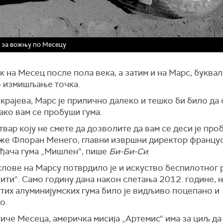
е за вожњу по Месецу
 на Месец после пола века, а затим и на Марс, буква
 измишљање точка.
 крајева, Марс је прилично далеко и тешко би било да 
ако вам се пробуши гума.
твар коју не смете да дозволите да вам се деси је пр
каже Флоран Менего, главни извршни директор францу
ђача гума „Мишлен“, пише
Би-Би-Си
.
слове на Марсу потврдило је и искуство беспилотног
ити“. Само годину дана након слетања 2012. године, 
тих алуминијумских гума било је видљиво поцепано и
о.
иче Месеца, америчка мисија „Артемис“ има за циљ да