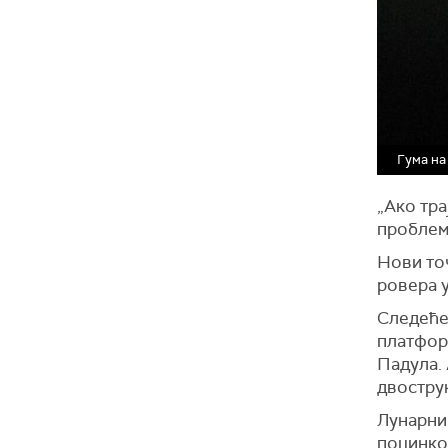
Гума на
„Ако тр
проблема
Нови то
ровера у
Следеће 
платформ
Падула. 
двострук
Лунарни
поцинков