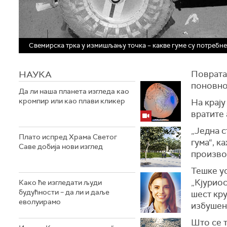
Свемирска трка у измишљању точка – какве гуме су потребн
НАУКА
Повратак
поновно
Да ли наша планета изгледа као
кромпир или као плави кликер
На крају
вратите 
„Једна с
Плато испред Храма Светог
гума“, 
Саве добија нови изглед
произво
Тешке у
„Кјуриос
Како ће изгледати људи
будућности – да ли и даље
шест кру
еволуирамо
избушен
Што се т