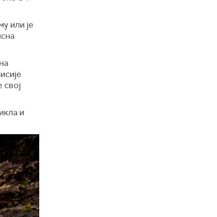
у или је
нсна
на
мисије
 свој
икла и