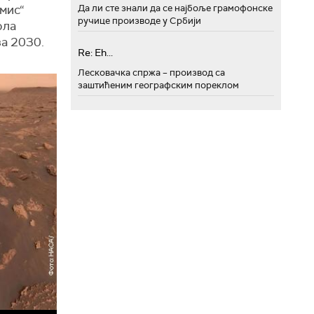
емис“
Да ли сте знали да се најбоље грамофонске
ручице производе у Србији
ола
за 2030.
Re: Eh...
Лесковачка спржа – производ са
заштићеним географским пореклом