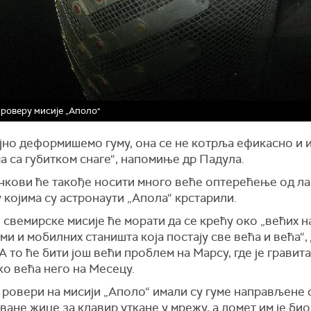
 роверу мисије „Аполо"
ајно деформишемо гуму, она се не котрља ефикасно и 
 са губитком снаге“, напомиње др Падула.
чкови ће такође носити много веће оптерећење од ла
 којима су астронаути „Апола“ крстарили.
свемирске мисије ће морати да се крећу око „већих н
и и мобилних станишта која постају све већа и већа“,
А то ће бити још већи проблем на Марсу, где је гравита
о већа него на Месецу.
 ровери на мисији „Аполо“ имали су гуме направљене 
ане жице за клавир уткане у мрежу, а домет им је био