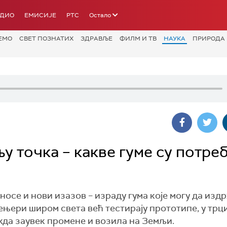
АДИО
ЕМИСИЈЕ
РТС
Остало
ЕМО
СВЕТ ПОЗНАТИХ
ЗДРАВЉЕ
ФИЛМ И ТВ
НАУКА
ПРИРОДА
 точка – какве гуме су потреб
осе и нови изазов – израду гума које могу да изд
њери широм света већ тестирају прототипе, у трц
жда заувек промене и возила на Земљи.