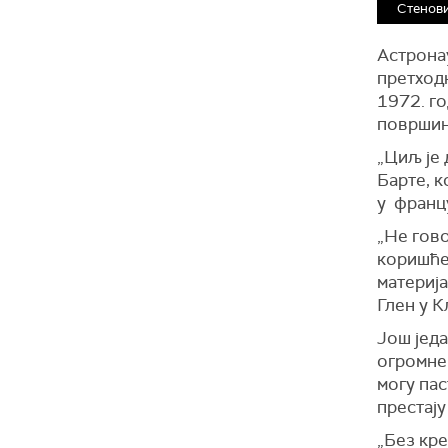
Стенови
Астронау
претходн
1972. г
површин
„Циљ је 
Барте, 
у франц
„Не гов
коришћењ
материј
Глен у К
Још једа
огромне
могу пас
престају
„Без кре