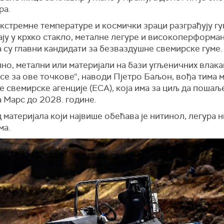
ра.
стремне температуре и космички зраци разграђују гум
ју у крхко стакло, металне легуре и високоперформа
 су главни кандидати за безваздушне свемирске гуме.
но, метални или материјали на бази угљеничних влака
се за ове точкове“, наводи Пјетро Баљон, вођа тима 
 свемирске агенције (ЕСА), која има за циљ да пошаље
 Марс до 2028. године.
 материјала који највише обећава је нитинол, легура н
ма.