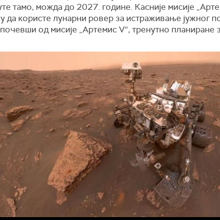
те тамо, можда до 2027. године. Касније мисије „Арт
ју да користе лунарни ровер за истраживање јужног п
почевши од мисије „Артемис V“, тренутно планиране 