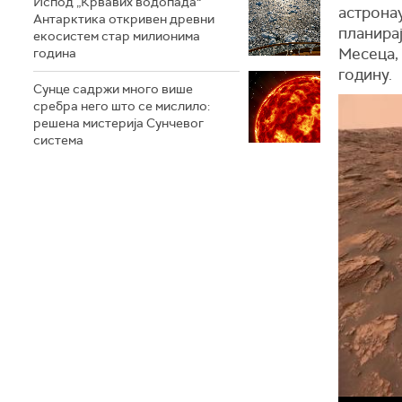
Испод „Крвавих водопада“
астронау
Антарктика откривен древни
планира
екосистем стар милионима
Месеца, 
година
годину.
Сунце садржи много више
сребра него што се мислило:
решена мистерија Сунчевог
система