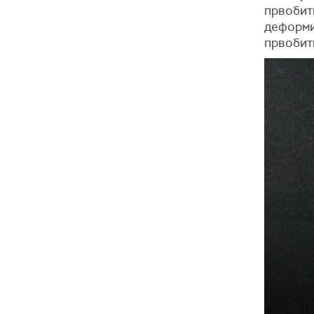
првобитн
деформиш
првобит