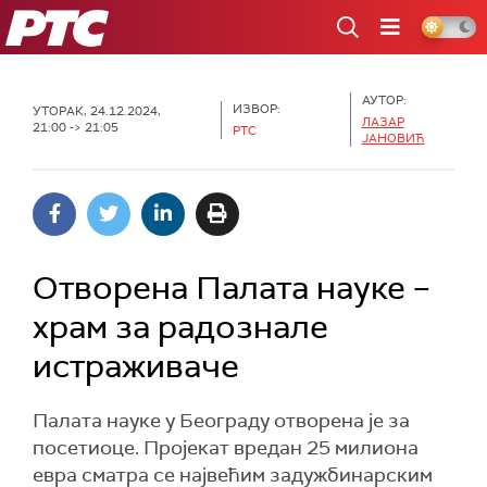
РТС
АУТОР:
ИЗВОР:
УТОРАК, 24.12.2024,
ЛАЗАР
21:00 -> 21:05
РТС
ЈАНОВИЋ
Отворена Палата науке –
храм за радознале
истраживаче
Палата науке у Београду отворена је за
посетиоце. Пројекат вредан 25 милиона
евра сматра се највећим задужбинарским