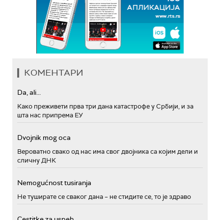
КОМЕНТАРИ
Da, ali...
Како преживети прва три дана катастрофе у Србији, и за
шта нас припрема ЕУ
Dvojnik mog oca
Вероватно свако од нас има свог двојника са којим дели и
сличну ДНК
Nemogućnost tusiranja
Не туширате се сваког дана – не стидите се, то је здраво
Cestitke za uspeh