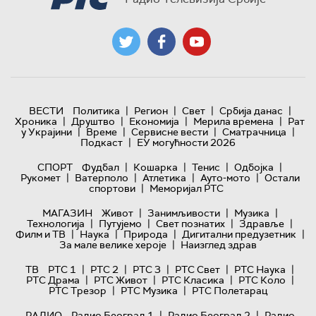
|
|
|
|
ВЕСТИ
Политика
Регион
Свет
Србија данас
|
|
|
|
Хроника
Друштво
Економија
Мерила времена
Рат
|
|
|
|
у Украјини
Време
Сервисне вести
Сматрачница
|
Подкаст
ЕУ могућности 2026
|
|
|
|
СПОРТ
Фудбал
Кошарка
Тенис
Одбојка
|
|
|
|
Рукомет
Ватерполо
Атлетика
Ауто-мото
Остали
|
спортови
Меморијал РТС
|
|
|
МАГАЗИН
Живот
Занимљивости
Музика
|
|
|
|
Технологијa
Путујемо
Свет познатих
Здравље
|
|
|
|
Филм и ТВ
Наука
Природа
Дигитални предузетник
|
За мале велике хероје
Наизглед здрав
|
|
|
|
|
ТВ
РТС 1
РТС 2
РТС 3
РТС Свет
РТС Наука
|
|
|
|
РТС Драма
РТС Живот
РТС Класика
РТС Коло
|
|
РТС Трезор
РТС Музика
РТС Полетарац
|
|
РАДИО
Радио Београд 1
Радио Београд 2
Радио