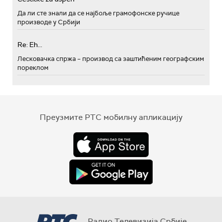
Да ли сте знали да се најбоље грамофонске ручице
производе у Србији
Re: Eh...
Лесковачка спржа – производ са заштићеним географским
пореклом
Преузмите РТС мобилну апликацију
Радио Телевизија Србије