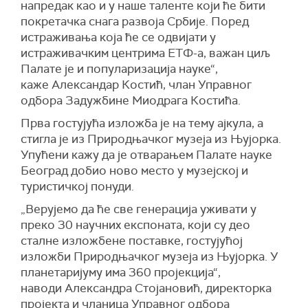
напредак као и у наше таленте који ће бити
покретачка снага развоја Србије. Поред
истраживања која ће се одвијати у
истраживачким центрима ЕТФ-а, важан циљ
Палате је и популаризација науке“,
каже Александар Костић, члан Управног
одбора Задужбине Миодрага Костића.
Прва гостујућа изложба је на тему ајкула, а
стигла је из Природњачког музеја из Њујорка.
Упућени кажу да је отварањем Палате науке
Београд добио ново место у музејској и
туристичкој понуди.
„Верујемо да ће све генерација уживати у
преко 30 научних експоната, који су део
сталне изложбене поставке, гостујућој
изложби Природњачког музеја из Њујорка. У
планетаријуму има 360 пројекција“,
наводи Александра Стојановић, директорка
пројекта и чланица Управног одбора