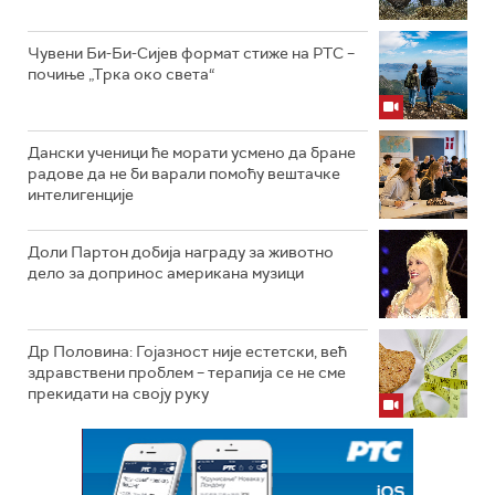
Чувени Би-Би-Сијев формат стиже на РТС –
почиње „Трка око света“
Дански ученици ће морати усмено да бране
радове да не би варали помоћу вештачке
интелигенције
Доли Партон добија награду за животно
дело за допринос американа музици
Др Половина: Гојазност није естетски, већ
здравствени проблем – терапија се не сме
прекидати на своју руку