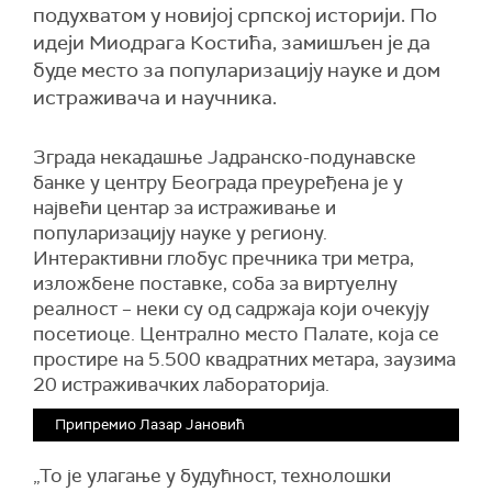
подухватом у новијој српској историји. По
идеји Миодрага Костића, замишљен је да
буде место за популаризацију науке и дом
истраживача и научника.
Зграда некадашње Јадранско-подунавске
банке у центру Београда преуређена је у
највећи центар за истраживање и
популаризацију науке у региону.
Интерактивни глобус пречника три метра,
изложбене поставке, соба за виртуелну
реалност – неки су од садржаја који очекују
посетиоце. Централно место Палате, која се
простире на 5.500 квадратних метара, заузима
20 истраживачких лабораторија.
Припремио Лазар Јановић
„То је улагање у будућност, технолошки