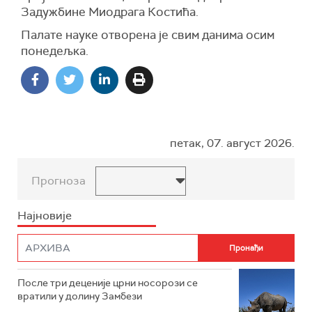
Задужбине Миодрага Костића.
Палате науке отворена је свим данима осим
понедељка.
петак, 07. август 2026.
Прогноза
Најновије
После три деценије црни носорози се
вратили у долину Замбези