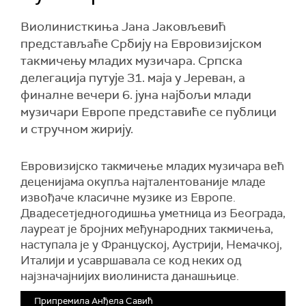
Виолинисткиња Јана Јаковљевић
представљаће Србију на Евровизијском
такмичењу младих музичара. Српска
делегација путује 31. маја у Јереван, а
финалне вечери 6. јуна најбољи млади
музичари Европе представиће се публици
и стручном жирију.
Евровизијско такмичење младих музичара већ
деценијама окупља најталентованије младе
извођаче класичне музике из Европе.
Двадесетједногодишња уметница из Београда,
лауреат је бројних међународних такмичења,
наступала је у Француској, Аустрији, Немачкој,
Италији и усавршавала се код неких од
најзначајнијих виолиниста данашњице.
Припремила Анђела Савић