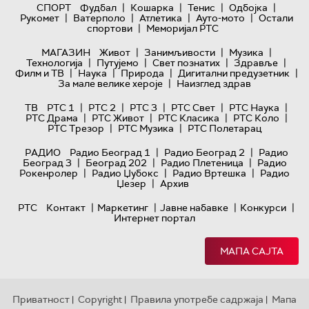
|
|
|
|
СПОРТ
Фудбал
Кошарка
Тенис
Одбојка
|
|
|
|
Рукомет
Ватерполо
Атлетика
Ауто-мото
Остали
|
спортови
Меморијал РТС
|
|
|
МАГАЗИН
Живот
Занимљивости
Музика
|
|
|
|
Технологијa
Путујемо
Свет познатих
Здравље
|
|
|
|
Филм и ТВ
Наука
Природа
Дигитални предузетник
|
За мале велике хероје
Наизглед здрав
|
|
|
|
|
ТВ
РТС 1
РТС 2
РТС 3
РТС Свет
РТС Наука
|
|
|
|
РТС Драма
РТС Живот
РТС Класика
РТС Коло
|
|
РТС Трезор
РТС Музика
РТС Полетарац
|
|
РАДИО
Радио Београд 1
Радио Београд 2
Радио
|
|
|
Београд 3
Београд 202
Радио Плетеница
Радио
|
|
|
Рокенролер
Радио Џубокс
Радио Вртешка
Радио
|
Џезер
Архив
|
|
|
|
РТС
Контакт
Маркетинг
Јавне набавке
Конкурси
Интернет портал
МАПА САЈТА
Приватност
Copyright
Правила употребе садржаја
Мапа
|
|
|