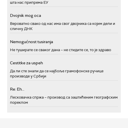
шта нас припрема ЕУ
Dvojnik mog oca
Вероватно свако од нас има свог двојника са којим дели и
сличну ДНК
Nemogućnost tusiranja
Не туширате се сваког дана – не стидите се, то је здраво
Cestitke za uspeh
Да ли сте знали да се најбоље грамофонске ручице
производе у Србији
Re: Eh...
Лесковачка спржа – производ са заштићеним географским
пореклом