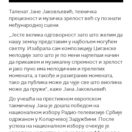
Таленат Јане Јаковљевић, техничка
прецизност и музичка зрелост већ су познати
међународној сцени.
„Јесте велика одговорност зато што желим да
нашу земљу представим у најбољем могућем
светлу. Изабрала сам композицију Циганске
мелодије зато што је по мени најлепши начин
да прикажем и музикалну спремност и зрелост
и јако пуно има мелодичних и прелепих
момената, а такође и разиграних момената,
тако да публика може да чује све што виолина
може да пружи“, каже Јана Јаковљевић.
До учешћа на престижном европском
такмичењу Јана је дошла победом на
националном избору Радио-телевизије Србије
одржаном у Коларчевој Задужбини. После
успеха на националном избору очекује је