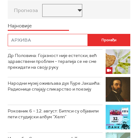
Прогноза
Најновије
Др Половина: Гојазност није естетски, већ
здравствени проблем – терапија се не сме
прекидати на своју руку
Народни музеј оживљава дух Ђуре Јакшића:
Радионице спајају сликарство и поезију
Роковник 6 – 12. август: Битлси су објавили
пети студијски албум ”Хелп”