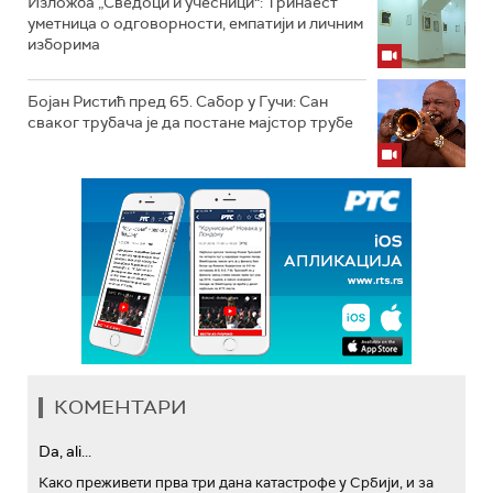
Изложба „Сведоци и учесници“: Тринаест
уметница о одговорности, емпатији и личним
изборима
Бојан Ристић пред 65. Сабор у Гучи: Сан
сваког трубача је да постане мајстор трубе
КОМЕНТАРИ
Da, ali...
Како преживети прва три дана катастрофе у Србији, и за