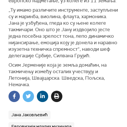
европско надметање, уз колеге из 11 земаља.
„Ту имамо различите инструменте, заступљени
су и маринба, виолина, флаута, хармоника.
Јана је узбуђена, гледа ко су њене колеге
такмичари. Оно што је Јану издвојило јесте
једна посебна зрелост тона, лепо динамичко
нијансирање, емоција коју је донела и наравно
изузетна техничка спремност“, наводи шеф
делегације Србије, Силвана Грујић.
Осим Јерменије која је земља домаћин, на
такмичењу између осталих учествују и
Летонија, Швајцарска. Шведска, Пољска,
Немачка.
Јана Јаковљевић
Евровизији младих музичара