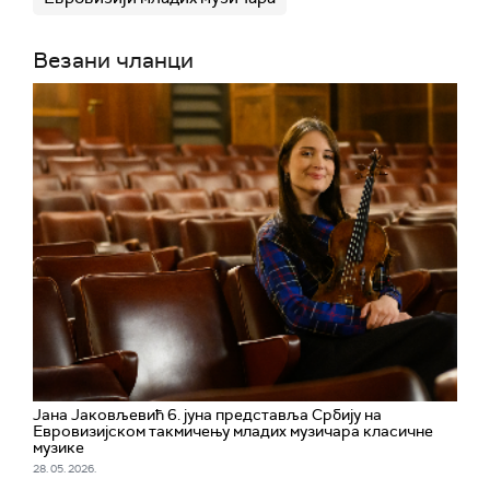
Везани чланци
Јана Јаковљевић 6. јуна представља Србију на
Евровизијском такмичењу младих музичара класичне
музике
28. 05. 2026.