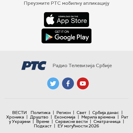
Преузмите РТС мобилну апликацију
Радио Телевизија Србије
|
|
|
|
ВЕСТИ
Политика
Регион
Свет
Србија данас
|
|
|
|
Хроника
Друштво
Економија
Мерила времена
Рат
|
|
|
|
у Украјини
Време
Сервисне вести
Сматрачница
|
Подкаст
ЕУ могућности 2026