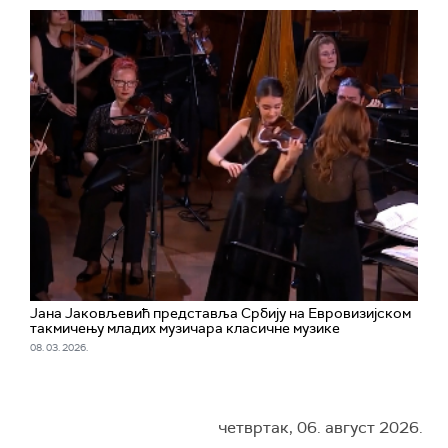
Јана Јаковљевић представља Србију на Евровизијском
такмичењу младих музичара класичне музике
08. 03. 2026.
четвртак, 06. август 2026.