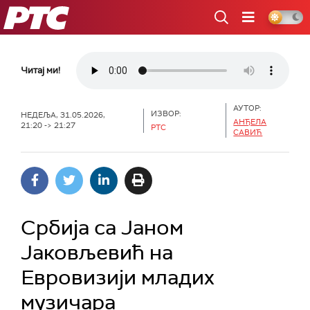
РТС
Читај ми!
АУТОР:
ИЗВОР:
НЕДЕЉА, 31.05.2026,
АНЂЕЛА
21:20 -> 21:27
РТС
САВИЋ
Србија са Јаном
Јаковљевић на
Евровизији младих
музичара