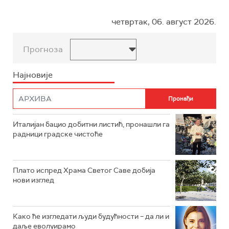
четвртак, 06. август 2026.
Прогноза
Најновије
Италијан бацио добитни листић, пронашли га
радници градске чистоће
Плато испред Храма Светог Саве добија
нови изглед
Како ће изгледати људи будућности – да ли и
даље еволуирамо