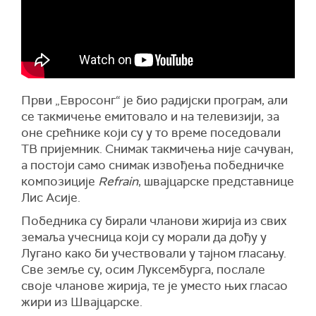
Први „Евросонг“ је био радијски програм, али
се такмичење емитовало и на телевизији, за
оне срећнике који су у то време поседовали
ТВ пријемник. Снимак такмичења није сачуван,
а постоји само снимак извођења победничке
композиције
Refrain
, швајцарске представнице
Лис Асије.
Победника су бирали чланови жирија из свих
земаља учесница који су морали да дођу у
Лугано како би учествовали у тајном гласању.
Све земље су, осим Луксембурга, послале
своје чланове жирија, те је уместо њих гласао
жири из Швајцарске.