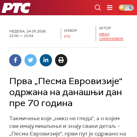
РТС
АУТОР:
ИЗВОР:
НЕДЕЉА, 24.05.2026,
ИВАН
15:00 -> 15:04
РТС
СИМОНОВИЋ
Прва „Песма Евровизије“
одржана на данашњи дан
пре 70 година
Такмичење које „нико не гледа“, а о којем
сви имају мишљење и знају сваки детаљ –
„Песма Евровизије“, први пут је одржано на