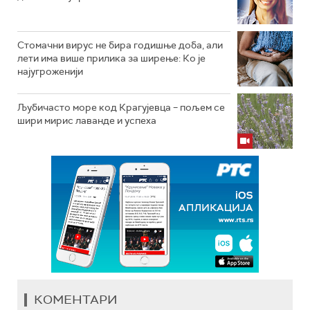
Стомачни вирус не бира годишње доба, али
лети има више прилика за ширење: Ко је
најугроженији
Љубичасто море код Крагујевца – пољем се
шири мирис лаванде и успеха
КОМЕНТАРИ