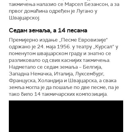
такмичења налазио се Марсел Безансон, а за
првог домаћина одређен је Лугано у
Швајцарској.
Седам земаља, а 14 песама
Премијерно издање „Песме Евровизије“
одржано је 24. маја 1956. у театру „Курсал“ у
поменутом швајцарском граду и знатно се
разликовало од свих каснијих такмичења.
Надметало се седам земаља – Белгија,
Западна Немачка, Италија, Луксембург,
Француска, Холандија и Швајцарска, а свака
земља могла је да пошаље по две песме, па је
тако било 14 такмичарских композиција.