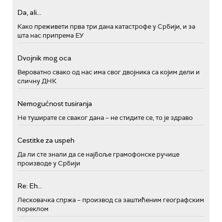
Da, ali...
Како преживети прва три дана катастрофе у Србији, и за
шта нас припрема ЕУ
Dvojnik mog oca
Вероватно свако од нас има свог двојника са којим дели и
сличну ДНК
Nemogućnost tusiranja
Не туширате се сваког дана – не стидите се, то је здраво
Cestitke za uspeh
Да ли сте знали да се најбоље грамофонске ручице
производе у Србији
Re: Eh...
Лесковачка спржа – производ са заштићеним географским
пореклом