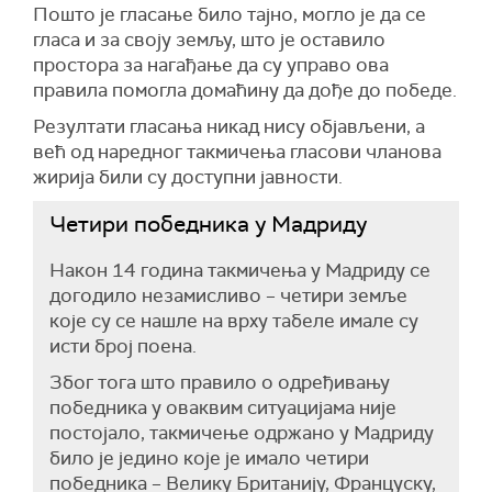
Пошто је гласање било тајно, могло је да се
гласа и за своју земљу, што је оставило
простора за нагађање да су управо ова
правила помогла домаћину да дође до победе.
Резултати гласања никад нису објављени, а
већ од наредног такмичења гласови чланова
жирија били су доступни јавности.
Четири победника у Мадриду
Након 14 година такмичења у Мадриду се
догодило незамисливо – четири земље
које су се нашле на врху табеле имале су
исти број поена.
Због тога што правило о одређивању
победника у оваквим ситуацијама није
постојало, такмичење одржано у Мадриду
било је једино које је имало четири
победника – Велику Британију, Француску,