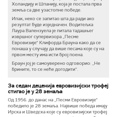
Холандију и Шпанију, која је постала прва
земља са две узастопне победе.
Ипак, неко се запитао шта да ради ако
резултат буде изједначен. Водитељка
Лаура Валензуела је питала тадашњег
извршног супервизора „Песме
Евровизије“ Клифорда Брауна како да се
понаша у случају да више песама које су на
првом месту има исти број поена.
Браун јој је самоуверено одговорио: „Не
брините, то се неће догодити“.
За седам деценија евровизијски трофеј
стигао је у 28 земаља
Од 1956. до данас на „Песми Евровизије“
победило је 28 земаља. Највише победа имају
Ирска и Шведска које су евровизијски трофеј