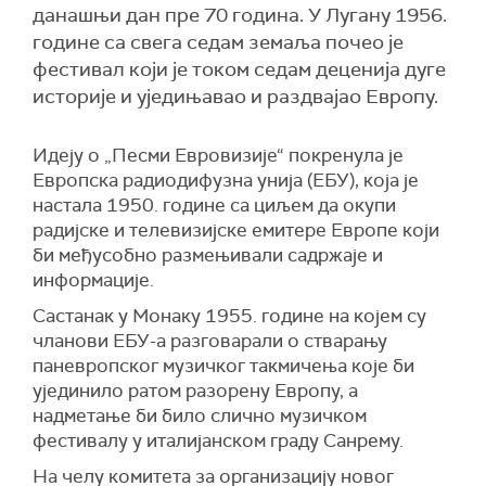
данашњи дан пре 70 година. У Лугану 1956.
године са свега седам земаља почео је
фестивал који је током седам деценија дуге
историје и уједињавао и раздвајао Европу.
Идеју о „Песми Евровизије“ покренула је
Европска радиодифузна унија (ЕБУ), која је
настала 1950. године са циљем да окупи
радијске и телевизијске емитере Европе који
би међусобно размењивали садржаје и
информације.
Састанак у Монаку 1955. године на којем су
чланови ЕБУ-а разговарали о стварању
паневропског музичког такмичења које би
ујединило ратом разорену Европу, а
надметање би било слично музичком
фестивалу у италијанском граду Санрему.
На челу комитета за организацију новог