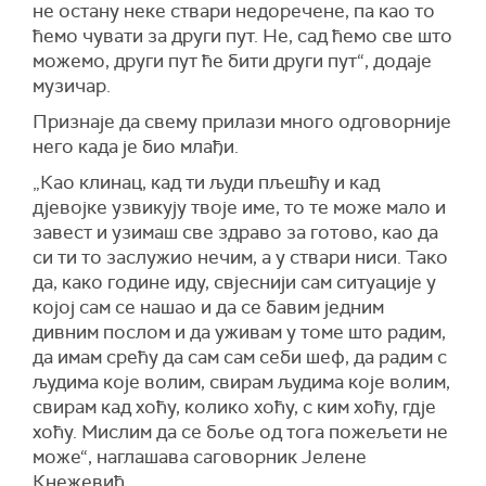
не остану неке ствари недоречене, па као то
ћемо чувати за други пут. Не, сад ћемо све што
можемо, други пут ће бити други пут“, додаје
музичар.
Признаје да свему прилази много одговорније
него када је био млађи.
„Као клинац, кад ти људи пљешћу и кад
дјевојке узвикују твоје име, то те може мало и
завест и узимаш све здраво за готово, као да
си ти то заслужио нечим, а у ствари ниси. Тако
да, како године иду, свјеснији сам ситуације у
којој сам се нашао и да се бавим једним
дивним послом и да уживам у томе што радим,
да имам срећу да сам сам себи шеф, да радим с
људима које волим, свирам људима које волим,
свирам кад хоћу, колико хоћу, с ким хоћу, гдје
хоћу. Мислим да се боље од тога пожељети не
може“, наглашава саговорник Јелене
Кнежевић.