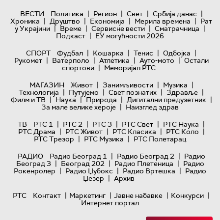
|
|
|
|
ВЕСТИ
Политика
Регион
Свет
Србија данас
|
|
|
|
Хроника
Друштво
Економија
Мерила времена
Рат
|
|
|
|
у Украјини
Време
Сервисне вести
Сматрачница
|
Подкаст
ЕУ могућности 2026
|
|
|
|
СПОРТ
Фудбал
Кошарка
Тенис
Одбојка
|
|
|
|
Рукомет
Ватерполо
Атлетика
Ауто-мото
Остали
|
спортови
Меморијал РТС
|
|
|
МАГАЗИН
Живот
Занимљивости
Музика
|
|
|
|
Технологијa
Путујемо
Свет познатих
Здравље
|
|
|
|
Филм и ТВ
Наука
Природа
Дигитални предузетник
|
За мале велике хероје
Наизглед здрав
|
|
|
|
|
ТВ
РТС 1
РТС 2
РТС 3
РТС Свет
РТС Наука
|
|
|
|
РТС Драма
РТС Живот
РТС Класика
РТС Коло
|
|
РТС Трезор
РТС Музика
РТС Полетарац
|
|
РАДИО
Радио Београд 1
Радио Београд 2
Радио
|
|
|
Београд 3
Београд 202
Радио Плетеница
Радио
|
|
|
Рокенролер
Радио Џубокс
Радио Вртешка
Радио
|
Џезер
Архив
|
|
|
|
РТС
Контакт
Маркетинг
Јавне набавке
Конкурси
Интернет портал