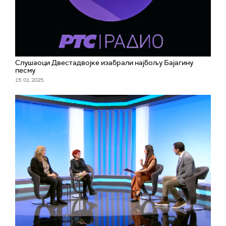
Слушаоци Двестадвојке изабрали најбољу Бајагину
песму
15. 01. 2025.