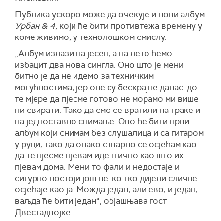
Публика ускоро може да очекује и нови албум
Урбан & 4
, који ће бити противтежа времену у
коме живимо, у технолошком смислу.
„Албум излази на јесен, а на лето ћемо
избацит два нова сингла. Оно што је мени
битно је да не идемо за техничким
могућностима, јер оне су бескрајне данас, до
те мјере да пјесме готово не морамо ми више
ни свирати. Тако да смо се вратили на траке и
на једноставно снимање. Ово ће бити први
албум који снимам без слушалица и са гитаром
у руци, тако да онако стварно се осјећам као
да те пјесме пјевам идентично као што их
пјевам дома. Мени то фали и недостаје и
сигурно постоји још нетко тко дијели сличне
осјећаје као ја. Можда један, али ево, и један,
ваљда ће бити један“, објашњава гост
Двестадвојке.