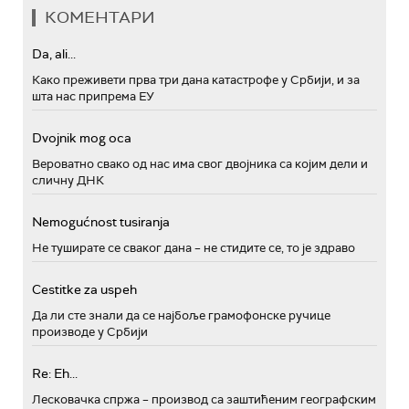
КОМЕНТАРИ
Da, ali...
Како преживети прва три дана катастрофе у Србији, и за
шта нас припрема ЕУ
Dvojnik mog oca
Вероватно свако од нас има свог двојника са којим дели и
сличну ДНК
Nemogućnost tusiranja
Не туширате се сваког дана – не стидите се, то је здраво
Cestitke za uspeh
Да ли сте знали да се најбоље грамофонске ручице
производе у Србији
Re: Eh...
Лесковачка спржа – производ са заштићеним географским