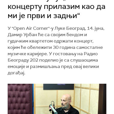
концерту прилазим као да
ми је први и задњи“
У "Open Air Corner"-у Луке Београд, 14. јуна,
Дамир Урбан ће са својим бендом и
гудачким квартетом одржати концерт,
којим ће обележити 30 година самосталне
музичке каријере. У гостовању на Радио
Београду 202 поделио је са слушаоцима
емоције и размишљања пред овај велики
догађај.