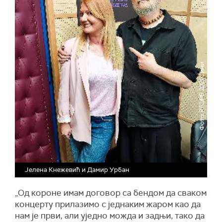
Јелена Кнежевић и Дамир Урбан
„Од короне имам договор са бендом да сваком
концерту прилазимо с једнаким жаром као да
нам је први, али уједно можда и задњи, тако да