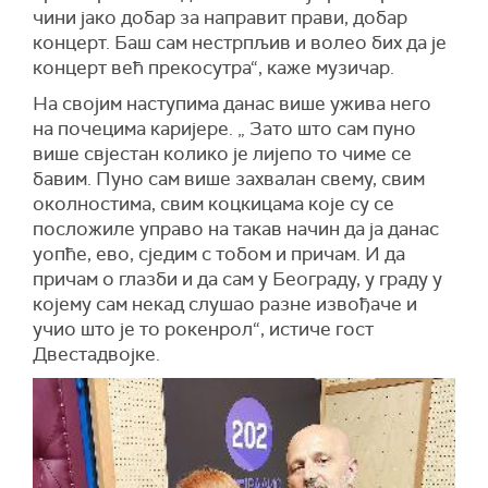
чини јако добар за направит прави, добар
концерт. Баш сам нестрпљив и волео бих да је
концерт већ прекосутра“, каже музичар.
На својим наступима данас више ужива него
на почецима каријере. „ Зато што сам пуно
више свјестан колико је лијепо то чиме се
бавим. Пуно сам више захвалан свему, свим
околностима, свим коцкицама које су се
посложиле управо на такав начин да ја данас
уопће, ево, сједим с тобом и причам. И да
причам о глазби и да сам у Београду, у граду у
којему сам некад слушао разне извођаче и
учио што је то рокенрол“, истиче гост
Двестадвојке.