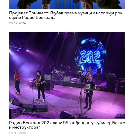
Пројекат Тринаест: Љубав према музици и историји рок
сцене Радио Београда
20. 12. 2024.
Радио Београд 202 слави 55. рођендан уз јубилеј „Бајаге
и инструктора“
15. 08. 2024.