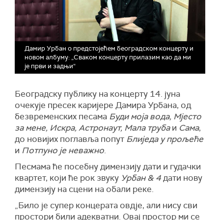
Дамир Урбан о предстојећем београдском концерту и
новом албуму: „Сваком концерту прилазим као да ми
је први и задњи“
Београдску публику на концерту 14. јуна
очекује пресек каријере Дамира Урбана, од
безвременских песама
Буди моја вода, Мјесто
за мене, Искра, Астронаут, Мала труба
и
Сама
,
до новијих поглавља попут
Блиједа у прољеће
и
Потпуно је неважно
.
Песмама ће посебну димензију дати и гудачки
квартет, који ће рок звуку
Урбан & 4
дати нову
димензију на сцени на обали реке.
„Било је супер концерата овдје, али нису сви
простори били адекватни. Овај простор ми се