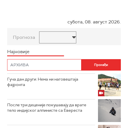
субота, 08. август 2026.
Прогноза
Најновије
Гуча дан други: Нема ни наговештаја
фајронта
После три деценије покушавају да врате
тело индијског алпинисте са Евереста