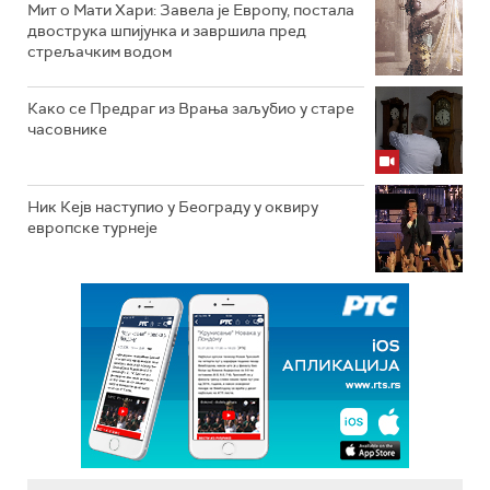
Мит о Мати Хари: Завела је Европу, постала
двострука шпијунка и завршила пред
стрељачким водом
Како се Предраг из Врања заљубио у старе
часовнике
Ник Кејв наступио у Београду у оквиру
европске турнеје