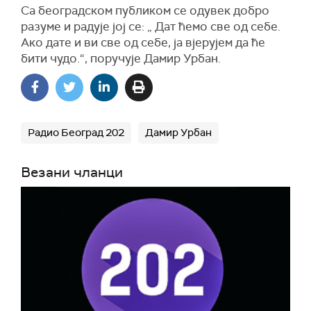
Са београдском публиком се одувек добро
разуме и радује јој се: „ Дат ћемо све од себе.
Ако дате и ви све од себе, ја вјерујем да ће
бити чудо.“, поручује Дамир Урбан.
Радио Београд 202
Дамир Урбан
Везани чланци