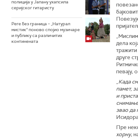
полиција у Јапану ухапсила
повезано
серијског гитаристу
бајковит
Повезује
Реге без граница – „Натурал
пријате
мистик“ поново спојио музичаре
и публику са различитих
„Мислим
континената
дела кој
тражити 
друге ст
Ритмички
певају, 
„
Када см
памет, 
и приста
снимање 
звао да 
Исидора
Пре нек
хорну
, 