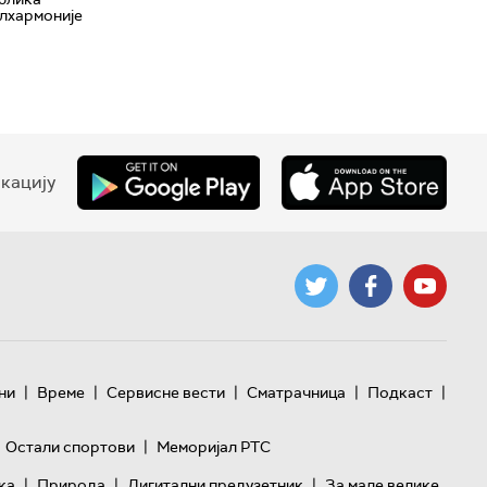
лхармоније
кацију
|
|
|
|
|
ни
Време
Сервисне вести
Сматрачница
Подкаст
|
Остали спортови
Меморијал РТС
|
|
|
ка
Природа
Дигитални предузетник
За мале велике