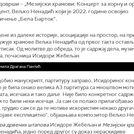
 доврши – „Мезијски храмови: Концерт за хорну и о
нт, Вељко Ненадић који је 2022. године освојио
чење „Бела Барток“.
ене из далеке историје, асоцијације на простор, на п
ужује храмове Вељка Ненадића од првог такта остављ
тисак. Од молитве до обреда, то је садржај дела, музи
а, почасница Исидори Жебељан.
мила Драгана Пантић
добио манускрипт, партитуру заправо, Исидориног кон
о је била онако велика А3 партитура са мноштвом мот
та, исечака и тако даље. Није било конкретног садржа
 то били неки исечци. Ја сам се полако прилагођавао
 трудио сам се да те мотиве искористим некако другачи
појаве експлицитно“, објашњава композитор Вељко Не
ра дрвених штапова
Исидоре Жебељан и
Мезијски хр
енадића, једно поред другог су доказ нераскидиве