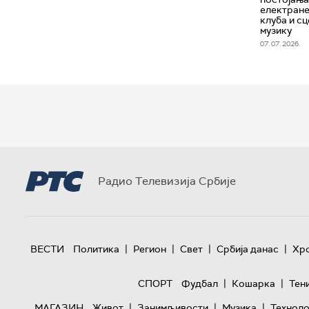
електране
клуба и с
музику
07. 07. 2026.
Радио Телевизија Србије
|
|
|
|
ВЕСТИ
Политика
Регион
Свет
Србија данас
Хр
|
|
СПОРТ
Фудбал
Кошарка
Тен
|
|
|
МАГАЗИН
Живот
Занимљивости
Музика
Техноло