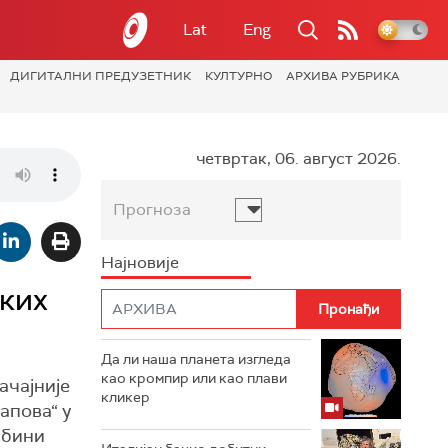
Lat
Eng
ДИГИТАЛНИ ПРЕДУЗЕТНИК
КУЛТУРНО
АРХИВА РУБРИКА
четвртак, 06. август 2026.
Прогноза
Најновије
ких
Да ли наша планета изгледа
као кромпир или као плави
ачајније
кликер
апова“ у
џбини