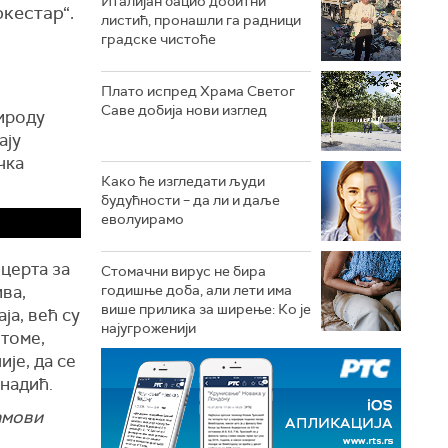
Италијан бацио добитни
ркестар“.
листић, пронашли га радници
градске чистоће
Плато испред Храма Светог
Саве добија нови изглед
рироду
ају
чка
Како ће изгледати људи
будућности – да ли и даље
еволуирамо
церта за
Стомачни вирус не бира
ива,
годишње доба, али лети има
више прилика за ширење: Ко је
ја, већ су
најугроженији
 томе,
је, да се
надић.
амови