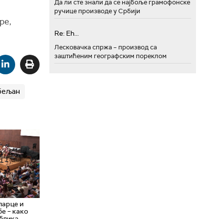
Да ли сте знали да се најбоље грамофонске
ручице производе у Србији
ре,
Re: Eh...
Лесковачка спржа – производ са
заштићеним географским пореклом
бељан
ларце и
бе – како
ублика