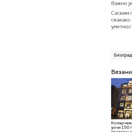
Важно је
Сасвим 
свакако
уметност
Београд
Везани
Коларчев
уочи 150 
постојања