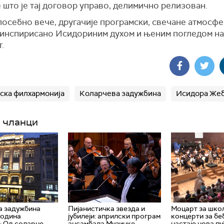
 што је тај договор управо, делимично релизован.
посебно вече, другачије програмски, свечане атмосфе
 инспирисано Исидориним духом и њеним погледом на
.
ска филхармонија
Коларчева задужбина
Исидора Же
 чланци
а задужбина
Пијанистичка звезда и
Моцарт за шко
година
јубилеји: априлски програм
концерти за бе
: Од соларне
ансамбала Музичке
настаје нова п