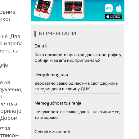
мовима.
иког
КОМЕНТАРИ
ање. Два
а и треба
Da, ali...
ене, са
Како преживети прва три дана катастрофе у
.
Србији, и за шта нас припрема ЕУ
ије
Dvojnik mog oca
о на
Вероватно свако од нас има свог двојника
одушевио,
са којим дели и сличну ДНК
о
ле тога
Nemogućnost tusiranja
ворила је
Не туширате се сваког дана – не стидите се,
 Дором.
то је здраво
т за
Cestitke za uspeh
отписом.