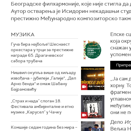
Београдске филхармоније, које није стигла да
Аутор остварења је Исидорин некадашњи студе
престижно Међународно композиторско такми
МУЗИКА
Епске сц
која окр
Гуча бира најбоље! Шеснаест
снажан у
оркестара у трци за престижне
успомен
награде 65. Драгачевског
сабора трубача
Припре
Нишвил окупља више од хиљаду
извођача – јубилеји „Галије“, „Дел
„Ја сам 
Арно бенда“ и омаж Шабану
хорну. Т
Бајрамовићу
фрагмена
углавном
„Страх и нада” слоган 18.
међутим,
Фестивала амбијенталне и етно
они не 
музике „Карусел” у Чачку
Дело
Иг
Комшије седам година без мира –
Вељка Н