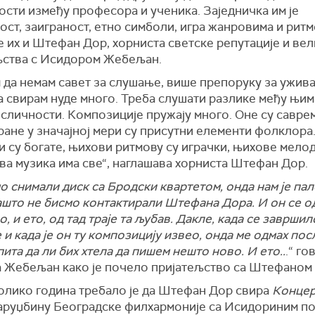
сти између професора и ученика. Заједничка им је
ост, заиграност, етно симболи, игра жанровима и рит
 их и Штефан Дор, хорниста светске репутације и вел
љства с Исидором Жебељан.
 да немам савет за слушање, више препоруку за ужив
а свирам нуде много. Треба слушати разлике међу њим
сличности. Композиције пружају много. Оне су саврем
ране у значајној мери су присутни елементи фолклора
 су богате, њихови ритмову су играчки, њихове мелод
ова музика има све“, наглашава хорниста Штефан Дор.
о снимали диск са Бродски квартетом, онда нам је пал
зашто не бисмо контактирали Штефана Дора. И он се 
о, и ето, од тад траје та љубав. Дакле, када се завршил
и када је он ту композицију извео, онда ме одмах пос
пита да ли бих хтела да пишем нешто ново. И ето..
.“ го
 Жебељан како је почело пријатељство са Штефаном
олико година требало је да Штефан Дор свира
Концер
наруџбину Београдске филхармоније са Исидориним п