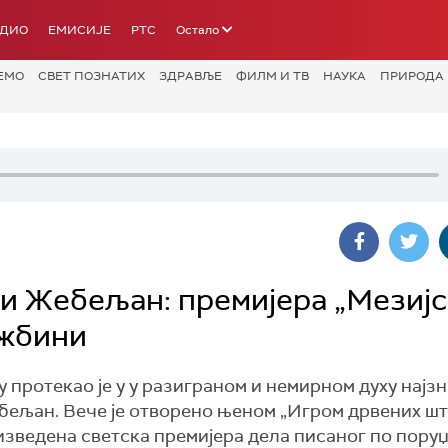
АДИО
ЕМИСИЈЕ
РТС
Остало
ЕМО
СВЕТ ПОЗНАТИХ
ЗДРАВЉЕ
ФИЛМ И ТВ
НАУКА
ПРИРОДА
и Жебељан: премијера „Мезијс
ужбини
протекао је у у разиграном и немирном духу најзн
ељан. Вече је отворено њеном „Игром дрвених шт
изведена светска премијера дела писаног по пору