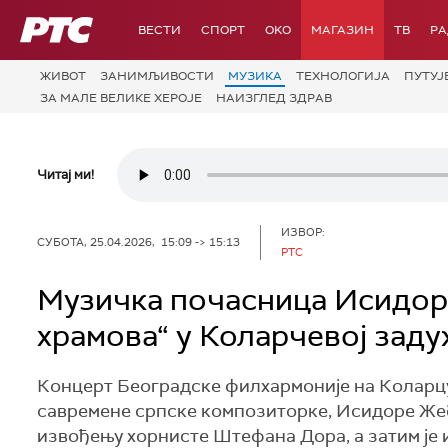
РТС
ВЕСТИ
СПОРТ
OKO
МАГАЗИН
ТВ
Р
ЖИВОТ
ЗАНИМЉИВОСТИ
МУЗИКА
ТЕХНОЛОГИЈA
ПУТУЈ
ЗА МАЛЕ ВЕЛИКЕ ХЕРОЈЕ
НАИЗГЛЕД ЗДРАВ
Читај ми!
ИЗВОР:
СУБОТА, 25.04.2026, 15:09 -> 15:13
РТС
Музичка почасница Исидор
храмова“ у Коларчевој зад
Концерт Београдске филхармоније на Коларцу 
савремене српске композиторке, Исидоре Жеб
извођењу хорнисте Штефана Дора, а затим је 