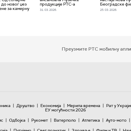
 до новог џез
продукције РТС-а
Београдске фи
цене за камерну
31. 03. 2026.
25. 03. 2026.
Преузмите РТС мобилну апли
|
|
|
|
оника
Друштво
Економија
Мерила времена
Рат у Украји
ЕУ могућности 2026
|
|
|
|
|
|
ис
Одбојка
Рукомет
Ватерполо
Атлетика
Ауто-мото
|
|
|
|
|
гијa
Путујемо
Свет познатих
Здравље
Филм и ТВ
Нау