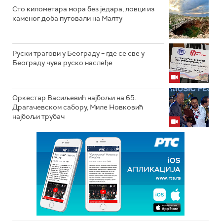
Сто километара мора без једара, ловци из
каменог доба путовали на Малту
Руски трагови у Београду – где се све у
Београду чува руско наслеђе
Оркестар Васиљевић најбољи на 65.
Драгачевском сабору, Миле Новковић
најбољи трубач