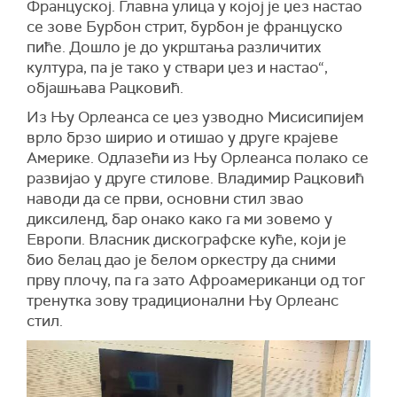
Француској. Главна улица у којој је џез настао
се зове Бурбон стрит, бурбон је француско
пиће. Дошло је до укрштања различитих
култура, па је тако у ствари џез и настао“,
објашњава Рацковић.
Из Њу Орлеанса се џез узводно Мисисипијем
врло брзо ширио и отишао у друге крајеве
Америке. Одлазећи из Њу Орлеанса полако се
развијао у друге стилове. Владимир Рацковић
наводи да се први, основни стил звао
диксиленд, бар онако како га ми зовемо у
Европи. Власник дискографске куће, који је
био белац дао је белом оркестру да сними
прву плочу, па га зато Афроамериканци од тог
тренутка зову традиционални Њу Орлеанс
стил.