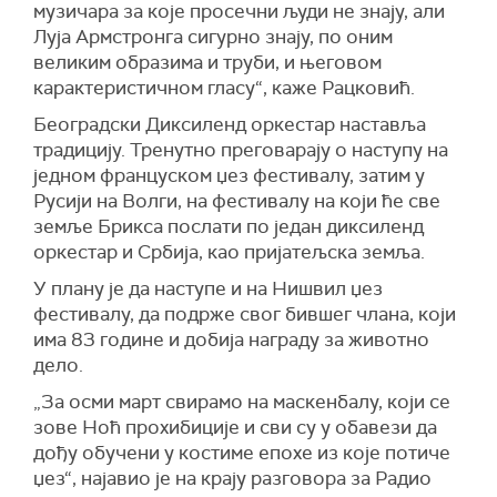
музичара за које просечни људи не знају, али
Луја Армстронга сигурно знају, по оним
великим образима и труби, и његовом
карактеристичном гласу“, каже Рацковић.
Београдски Диксиленд оркестар наставља
традицију. Тренутно преговарају о наступу на
једном француском џез фестивалу, затим у
Русији на Волги, на фестивалу на који ће све
земље Брикса послати по један диксиленд
оркестар и Србија, као пријатељска земља.
У плану је да наступе и на Нишвил џез
фестивалу, да подрже свог бившег члана, који
има 83 године и добија награду за животно
дело.
„За осми март свирамо на маскенбалу, који се
зове Ноћ прохибиције и сви су у обавези да
дођу обучени у костиме епохе из које потиче
џез“, најавио је на крају разговора за Радио