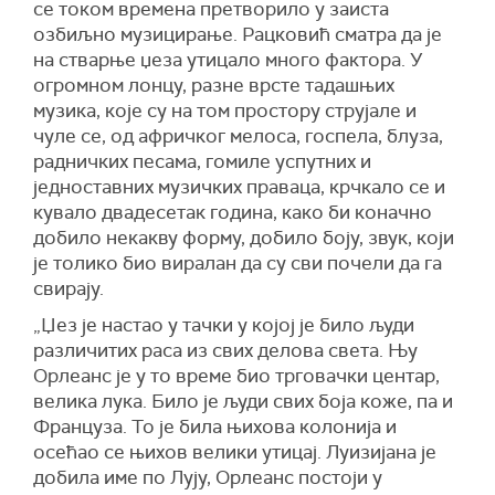
се током времена претворило у заиста
озбиљно музицирање. Рацковић сматра да је
на стварње џеза утицало много фактора. У
огромном лонцу, разне врсте тадашњих
музика, које су на том простору струјале и
чуле се, од афричког мелоса, госпела, блуза,
радничких песама, гомиле успутних и
једноставних музичких праваца, крчкало се и
кувало двадесетак година, како би коначно
добило некакву форму, добило боју, звук, који
је толико био виралан да су сви почели да га
свирају.
„Џез је настао у тачки у којој је било људи
различитих раса из свих делова света. Њу
Орлеанс је у то време био трговачки центар,
велика лука. Било је људи свих боја коже, па и
Француза. То је била њихова колонија и
осећао се њихов велики утицај. Луизијана је
добила име по Лују, Орлеанс постоји у