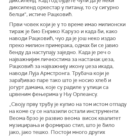
диксиленд. Кад год будете чули да је неки
диксиленд оркестар у питању, то су сигурно
белци“, истиче Рацковић.
Први човек који је у то време имао милионски
тираж је био Енрико Карузо и када би, како
наводи Рацковић, чуо да је још неко издао
преко милион примерака, одмах би се јавио
бенду да наступају заједно. Када је реч о
најважнијим личностима за настанак џеза,
Рацковић за најважнију икону џеза икада,
наводи Луја Армстронга. Трубача који је
зарађивао паре тако што је носио хлеб и
јогурт дамама, које су радиле у улици са
црвеним фењерима у Њу Орлеансу.
„
Своју прву трубу је купио на том истом отпаду
на коме су се налазили остали инструменти.
Веома брзо је развио веома висок квалитет
музицирања и формирао стил, што је било
јако, јако тешко. Постоји много других