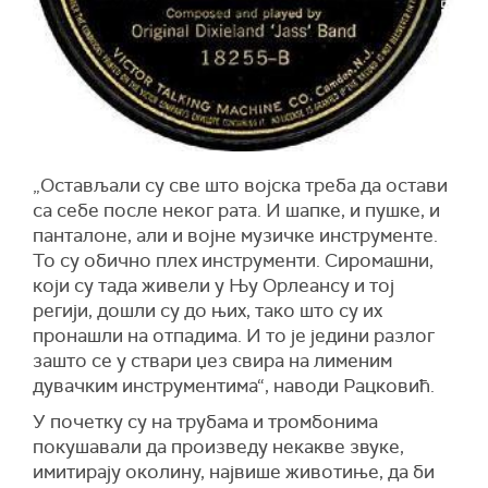
„
Остављали су све што војска треба да остави
са себе после неког рата. И шапке, и пушке, и
панталоне, али и војне музичке инструменте.
То су обично плех инструменти. Сиромашни,
који су тада живели у Њу Орлеансу и тој
регији, дошли су до њих, тако што су их
пронашли на отпадима. И то је једини разлог
зашто се у ствари џез свира на лименим
дувачким инструментима“, наводи Рацковић.
У почетку су на трубама и тромбонима
покушавали да произведу некакве звуке,
имитирају околину, највише животиње, да би