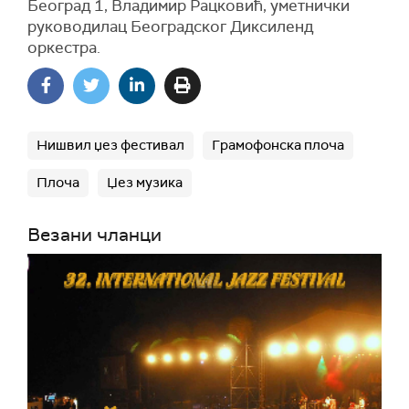
Београд 1, Владимир Рацковић, уметнички
руководилац Београдског Диксиленд
оркестра.
Нишвил џез фестивал
Грамофонска плоча
Плоча
Џез музика
Везани чланци