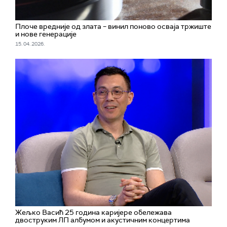
Плоче вредније од злата – винил поново осваја тржиште
и нове генерације
15. 04. 2026.
Жељко Васић 25 година каријере обележава
двоструким ЛП албумом и акустичним концертима