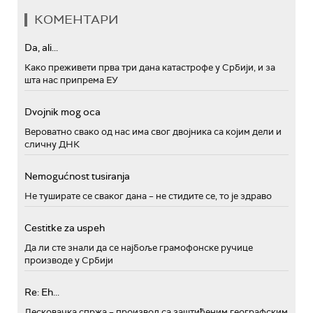
КОМЕНТАРИ
Da, ali...
Како преживети прва три дана катастрофе у Србији, и за
шта нас припрема ЕУ
Dvojnik mog oca
Вероватно свако од нас има свог двојника са којим дели и
сличну ДНК
Nemogućnost tusiranja
Не туширате се сваког дана – не стидите се, то је здраво
Cestitke za uspeh
Да ли сте знали да се најбоље грамофонске ручице
производе у Србији
Re: Eh...
Лесковачка спржа – производ са заштићеним географским