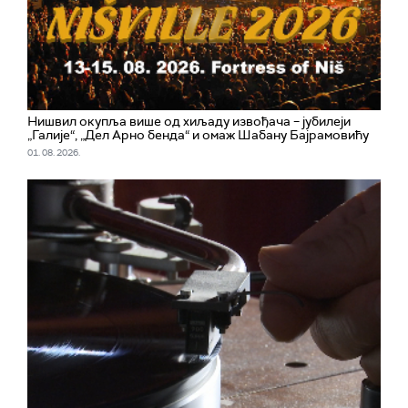
Нишвил окупља више од хиљаду извођача – јубилеји
„Галије“, „Дел Арно бенда“ и омаж Шабану Бајрамовићу
01. 08. 2026.