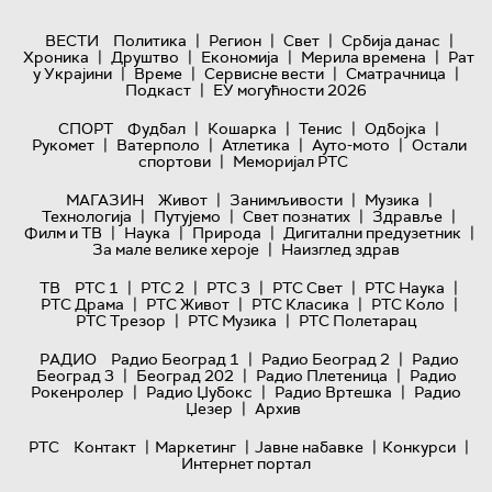
|
|
|
|
ВЕСТИ
Политика
Регион
Свет
Србија данас
|
|
|
|
Хроника
Друштво
Економија
Мерила времена
Рат
|
|
|
|
у Украјини
Време
Сервисне вести
Сматрачница
|
Подкаст
ЕУ могућности 2026
|
|
|
|
СПОРТ
Фудбал
Кошарка
Тенис
Одбојка
|
|
|
|
Рукомет
Ватерполо
Атлетика
Ауто-мото
Остали
|
спортови
Меморијал РТС
|
|
|
МАГАЗИН
Живот
Занимљивости
Музика
|
|
|
|
Технологијa
Путујемо
Свет познатих
Здравље
|
|
|
|
Филм и ТВ
Наука
Природа
Дигитални предузетник
|
За мале велике хероје
Наизглед здрав
|
|
|
|
|
ТВ
РТС 1
РТС 2
РТС 3
РТС Свет
РТС Наука
|
|
|
|
РТС Драма
РТС Живот
РТС Класика
РТС Коло
|
|
РТС Трезор
РТС Музика
РТС Полетарац
|
|
РАДИО
Радио Београд 1
Радио Београд 2
Радио
|
|
|
Београд 3
Београд 202
Радио Плетеница
Радио
|
|
|
Рокенролер
Радио Џубокс
Радио Вртешка
Радио
|
Џезер
Архив
|
|
|
|
РТС
Контакт
Маркетинг
Јавне набавке
Конкурси
Интернет портал