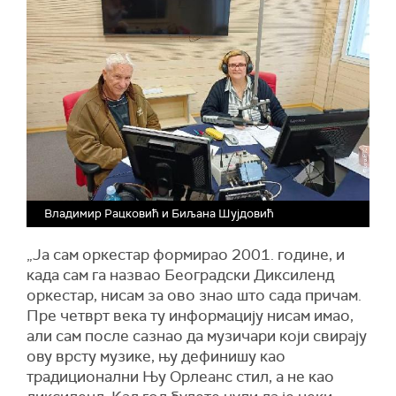
Владимир Рацковић и Биљана Шујдовић
„
Ја сам оркестар формирао 2001. године, и
када сам га назвао Београдски Диксиленд
оркестар, нисам за ово знао што сада причам.
Пре четврт века ту информацију нисам имао,
али сам после сазнао да музичари који свирају
ову врсту музике, њу дефинишу као
традиционални Њу Орлеанс стил, а не као