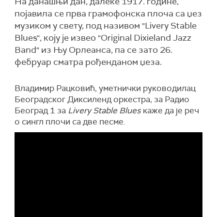
На данашњи дан, далеке 1917. године,
појавила се прва грамофонска плоча са џез
музиком у свету, под називом "Livery Stable
Blues", коју је извео "Original Dixieland Jazz
Band" из Њу Орлеанса, па се зато 26.
фебруар сматра рођенданом џеза.
Владимир Рацковић, уметнички руководилац
Београдског Диксиленд оркестра, за Радио
Београд 1 за
Livery Stable Blues
каже да је реч
о сингл плочи са две песме.