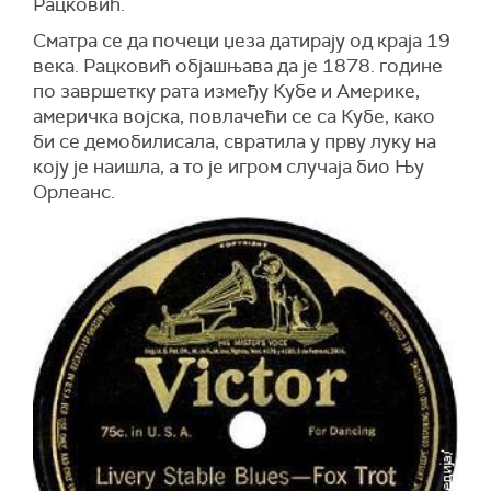
Рацковић.
Сматра се да почеци џеза датирају од краја 19
века. Рацковић објашњава да је 1878. године
по завршетку рата између Кубе и Америке,
америчка војска, повлачећи се са Кубе, како
би се демобилисала, свратила у прву луку на
коју је наишла, а то је игром случаја био Њу
Орлеанс.