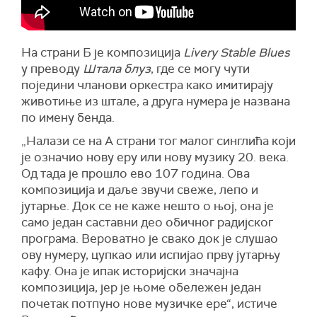
На страни Б је композиција
Livery Stable Blues
у преводу
Штала блуз
, где се могу чути
поједини чланови оркестра како имитирају
животиње из штале, а друга нумера је названа
по имену бенда.
„
Налази се на А страни тог малог синглића који
је означио нову еру или нову музику 20. века.
Од тада је прошло ево 107 година. Ова
композиција и даље звучи свеже, лепо и
јутарње. Док се не каже нешто о њој, она је
само један саставни део обичног радијског
програма. Вероватно је свако док је слушао
ову нумеру, цупкао или испијао прву јутарњу
кафу. Она је ипак историјски значајна
композиција, јер је њоме обележен један
почетак потпуно нове музичке ере“, истиче