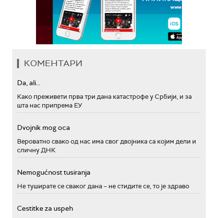
КОМЕНТАРИ
Da, ali...
Како преживети прва три дана катастрофе у Србији, и за
шта нас припрема ЕУ
Dvojnik mog oca
Вероватно свако од нас има свог двојника са којим дели и
сличну ДНК
Nemogućnost tusiranja
Не туширате се сваког дана – не стидите се, то је здраво
Cestitke za uspeh