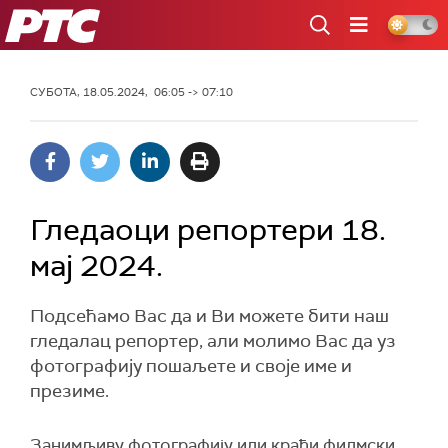
РТС
СУБОТА, 18.05.2024, 06:05 -> 07:10
Гледаоци репортери 18.
мај 2024.
Подсећамо Вас да и Ви можете бити наш
гледалац репортер, али молимо Вас да уз
фотографију пошаљете и своје име и
презиме.
Занимљиву фотографију или краћи филмски