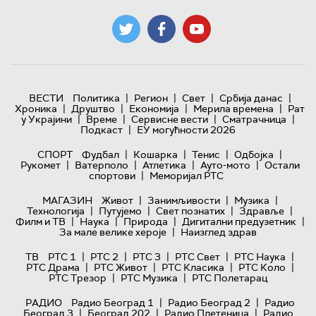
|
|
|
|
ВЕСТИ
Политика
Регион
Свет
Србија данас
|
|
|
|
Хроника
Друштво
Економија
Мерила времена
Рат
|
|
|
|
у Украјини
Време
Сервисне вести
Сматрачница
|
Подкаст
ЕУ могућности 2026
|
|
|
|
СПОРТ
Фудбал
Кошарка
Тенис
Одбојка
|
|
|
|
Рукомет
Ватерполо
Атлетика
Ауто-мото
Остали
|
спортови
Меморијал РТС
|
|
|
МАГАЗИН
Живот
Занимљивости
Музика
|
|
|
|
Технологијa
Путујемо
Свет познатих
Здравље
|
|
|
|
Филм и ТВ
Наука
Природа
Дигитални предузетник
|
За мале велике хероје
Наизглед здрав
|
|
|
|
|
ТВ
РТС 1
РТС 2
РТС 3
РТС Свет
РТС Наука
|
|
|
|
РТС Драма
РТС Живот
РТС Класика
РТС Коло
|
|
РТС Трезор
РТС Музика
РТС Полетарац
|
|
РАДИО
Радио Београд 1
Радио Београд 2
Радио
|
|
|
Београд 3
Београд 202
Радио Плетеница
Радио