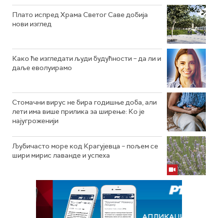
Плато испред Храма Светог Саве добија
нови изглед
Како ће изгледати људи будућности – да ли и
даље еволуирамо
Стомачни вирус не бира годишње доба, али
лети има више прилика за ширење: Ко је
најугроженији
Љубичасто море код Крагујевца – пољем се
шири мирис лаванде и успеха