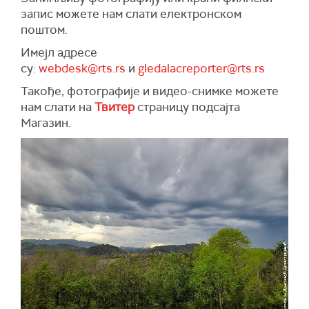
запис можете нам слати електронском
поштом.
Имејл адресе
су:
webdesk@rts.rs
и
gledalacreporter@rts.rs
Такође, фотографије и видео-снимке можете
нам слати на
Твитер
страницу подсајта
Магазин.