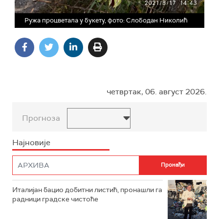
Ружа процветала у букету, фото: Слободан Николић
четвртак, 06. август 2026.
Прогноза
Најновије
Италијан бацио добитни листић, пронашли га
радници градске чистоће