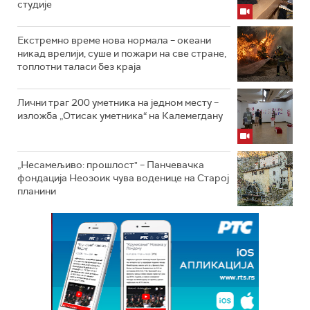
студије
Екстремно време нова нормала – океани
никад врелији, суше и пожари на све стране,
топлотни таласи без краја
Лични траг 200 уметника на једном месту –
изложба „Отисак уметника“ на Калемегдану
„Несамељиво: прошлост" – Панчевачка
фондација Неозоик чува воденице на Старој
планини