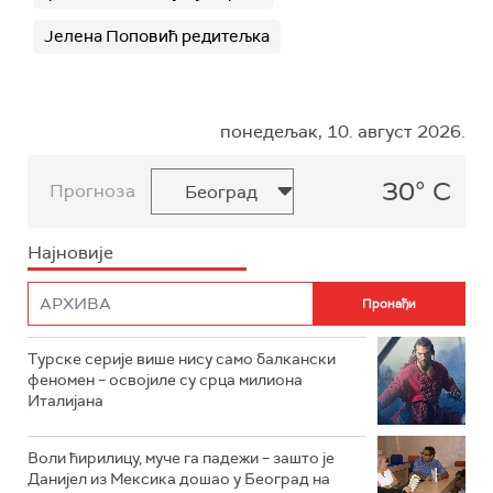
Јелена Поповић редитељка
понедељак, 10. август 2026.
30° C
Прогноза
Најновије
Турске серије више нису само балкански
феномен – освојиле су срца милиона
Италијана
Воли ћирилицу, муче га падежи – зашто је
Данијел из Мексика дошао у Београд на