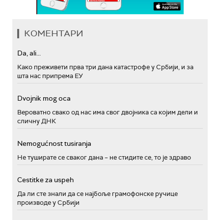
КОМЕНТАРИ
Da, ali...
Како преживети прва три дана катастрофе у Србији, и за
шта нас припрема ЕУ
Dvojnik mog oca
Вероватно свако од нас има свог двојника са којим дели и
сличну ДНК
Nemogućnost tusiranja
Не туширате се сваког дана – не стидите се, то је здраво
Cestitke za uspeh
Да ли сте знали да се најбоље грамофонске ручице
производе у Србији