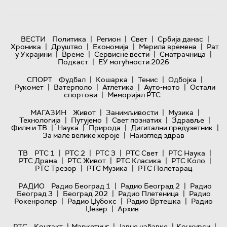
|
|
|
|
ВЕСТИ
Политика
Регион
Свет
Србија данас
|
|
|
|
Хроника
Друштво
Економија
Мерила времена
Рат
|
|
|
|
у Украјини
Време
Сервисне вести
Сматрачница
|
Подкаст
ЕУ могућности 2026
|
|
|
|
СПОРТ
Фудбал
Кошарка
Тенис
Одбојка
|
|
|
|
Рукомет
Ватерполо
Атлетика
Ауто-мото
Остали
|
спортови
Меморијал РТС
|
|
|
МАГАЗИН
Живот
Занимљивости
Музика
|
|
|
|
Технологијa
Путујемо
Свет познатих
Здравље
|
|
|
|
Филм и ТВ
Наука
Природа
Дигитални предузетник
|
За мале велике хероје
Наизглед здрав
|
|
|
|
|
ТВ
РТС 1
РТС 2
РТС 3
РТС Свет
РТС Наука
|
|
|
|
РТС Драма
РТС Живот
РТС Класика
РТС Коло
|
|
РТС Трезор
РТС Музика
РТС Полетарац
|
|
РАДИО
Радио Београд 1
Радио Београд 2
Радио
|
|
|
Београд 3
Београд 202
Радио Плетеница
Радио
|
|
|
Рокенролер
Радио Џубокс
Радио Вртешка
Радио
|
Џезер
Архив
|
|
|
|
РТС
Контакт
Маркетинг
Јавне набавке
Конкурси