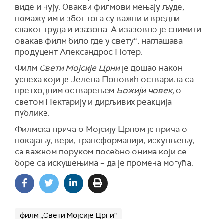
виде и чују. Овакви филмови мењају људе,
помажу им и због тога су важни и вредни
сваког труда и изазова. А изазовно је снимити
овакав филм било где у свету“, наглашава
продуцент Александрос Потер.
Филм
Свети Мојсије Црни
је дошао након
успеха који је Јелена Поповић остварила са
претходним остварењем
Божији човек,
о
светом Нектарију и дирљивих реакција
публике.
Филмска прича о Мојсију Црном је прича о
покајању, вери, трансформацији, искупљењу,
са важном поруком посебно онима који се
боре са искушењима – да је промена могућа.
филм „Свети Мојсије Црни"