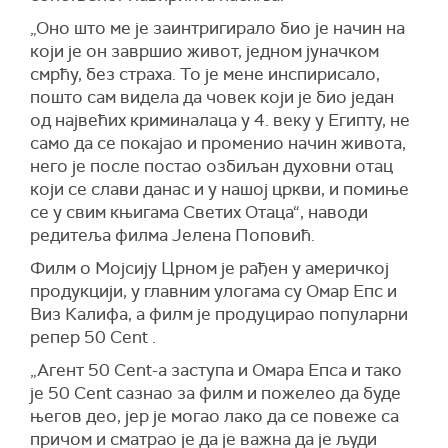
„Оно што ме је заинтригирало био је начин на
који је он завршио живот, једном јуначком
смрћу, без страха. То је мене инспирисало,
пошто сам видела да човек који је био један
од највећих криминалаца у 4. веку у Египту, не
само да се покајао и променио начин живота,
него је после постао озбиљан духовни отац
који се слави данас и у нашој цркви, и помиње
се у свим књигама Светих Отаца“, наводи
редитеља филма Јелена Поповић.
Филм о Мојсију Црном је рађен у америчкој
продукцији, у главним улогама су Омар Епс и
Виз Калифа, а филм је продуцирао популарни
репер 50 Cent .
„Агент 50 Cent-а заступа и Омара Епса и тако
је 50 Cent сазнао за филм и пожелео да буде
његов део, јер је могао лако да се повеже са
причом и сматрао је да је важна да је људи