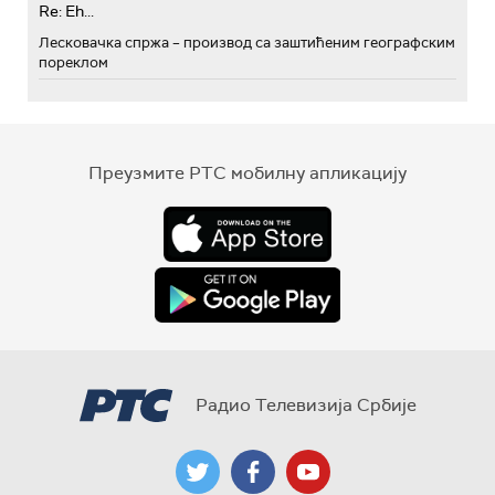
Re: Eh...
Лесковачка спржа – производ са заштићеним географским
пореклом
Преузмите РТС мобилну апликацију
Радио Телевизија Србије