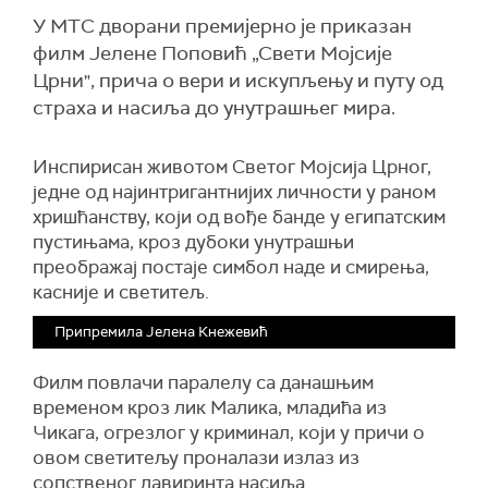
У МТС дворани премијерно је приказан
филм Јелене Поповић „Свети Мојсије
Црни", прича о вери и искупљењу и путу од
страха и насиља до унутрашњег мира.
Инспирисан животом Светог Мојсија Црног,
једне од најинтригантнијих личности у раном
хришћанству, који од вође банде у египатским
пустињама, кроз дубоки унутрашњи
преображај постаје симбол наде и смирења,
касније и светитељ.
Припремила Јелена Кнежевић
Филм повлачи паралелу са данашњим
временом кроз лик Малика, младића из
Чикага, огрезлог у криминал, који у причи о
овом светитељу проналази излаз из
сопственог лавиринта насиља.