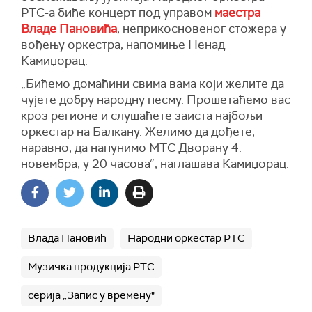
РТС-а биће концерт под управом
маестра
Владе Пановића
, неприкосновеног стожера у
вођењу оркестра, напомиње Ненад
Камиџорац.
„Бићемо домаћини свима вама који желите да
чујете добру народну песму. Прошетаћемо вас
кроз регионе и слушаћете заиста најбољи
оркестар на Балкану. Желимо да дођете,
наравно, да напунимо МТС Дворану 4.
новембра, у 20 часова“, наглашава Камиџорац.
Влада Пановић
Народни оркестар РТС
Музичка продукција РТС
серија „Запис у времену"