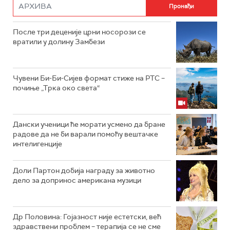
После три деценије црни носорози се
вратили у долину Замбези
Чувени Би-Би-Сијев формат стиже на РТС –
почиње „Трка око света“
Дански ученици ће морати усмено да бране
радове да не би варали помоћу вештачке
интелигенције
Доли Партон добија награду за животно
дело за допринос американа музици
Др Половина: Гојазност није естетски, већ
здравствени проблем – терапија се не сме