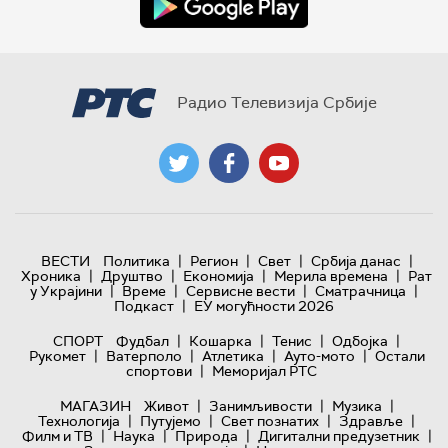
Радио Телевизија Србије
|
|
|
|
ВЕСТИ
Политика
Регион
Свет
Србија данас
|
|
|
|
Хроника
Друштво
Економија
Мерила времена
Рат
|
|
|
|
у Украјини
Време
Сервисне вести
Сматрачница
|
Подкаст
ЕУ могућности 2026
|
|
|
|
СПОРТ
Фудбал
Кошарка
Тенис
Одбојка
|
|
|
|
Рукомет
Ватерполо
Атлетика
Ауто-мото
Остали
|
спортови
Меморијал РТС
|
|
|
МАГАЗИН
Живот
Занимљивости
Музика
|
|
|
|
Технологијa
Путујемо
Свет познатих
Здравље
|
|
|
|
Филм и ТВ
Наука
Природа
Дигитални предузетник