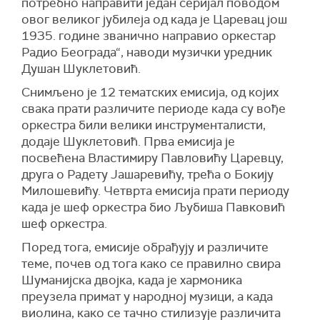
потребно направити један серијал поводом
овог великог јубилеја од када је Царевац још
1935. године званично направио оркестар
Радио Београда“, наводи музички уредник
Душан Шуклетовић.
Снимљено је 12 тематских емисија, од којих
свака прати различите периоде када су вође
оркестра били велики инструменталисти,
додаје Шуклетовић. Прва емисија је
посвећена Властимиру Павловићу Царевцу,
друга о Радету Јашаревићу, трећа о Бокију
Милошевићу. Четврта емисија прати периоду
када је шеф оркестра био Љубиша Павковић
шеф оркестра.
Поред тога, емисије обрађују и различите
теме, почев од тога како се правилно свира
Шуманијска двојка, када је хармоника
преузела примат у народној музици, а када
виолина, како се тачно стилизује различита