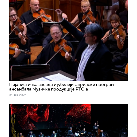
Пијанистичка звезда и јубилеји: априлски програм
ансамбала Музичке продукције РТС-а
31. 03. 2026.