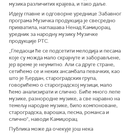
музика различитих крајева, и тако даље.
Идеју главне и одговорне уреднице Забавног
програма Музичка продукција је свесредно
прихватила, наглашава Ненад Камиџорац,
уредник за народну музику Музичке
продукције РТС.
„Гледаоци ће се подсетити мелодија и песама
које су можда мало скрајнуте и заборављене,
јер време је неумитно. Али са друге стране,
сетићемо се и неких ансамбала певачких, као
што је Ђердан, староградских група,
говорићемо о староградској музици, мало
ћемо анализирати и слично. Биће много лепе
музике, разнородне музике, а све наравно на
темељу народне музике, било компоноване,
староградска, варошка, песма, романса и
слично“, наводи Камиџорац.
Публика може да очекује још нека