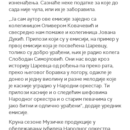
изненађења. Сазнаће неке податке за које до
сада није чула, или их је заборавила.
„Ја сам аутор ове емисије заједно са
колегиницом Оливером Ковачевић и
свесредно нам помаже и колегиница Јована
Дукић. Прилози који су у емисији, на пример у
првој емисији која је посвећена Царевцу,
толико су добро урађени, њих је радио колега
Слободан Симојловић. Они нас воде кроз
историју Царевца од рођења па преко рата,
преко његовог боравка у логору, одакле је
донео и једну виолину и разне мелодије које
је касније уградио у Народни оркестар. Ти
прилози касније и о следећим шефовима
Народног оркестра и о старим певачима су
јако битни и одлично урађени“, додаје уредник
емисије.
Круна сезоне Музичке продукције у
обележавању јубилеја Народног оркестра