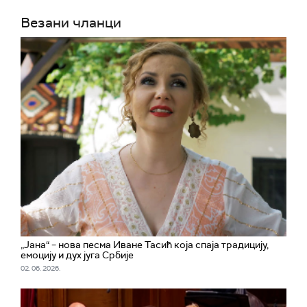
Везани чланци
„Јана“ – нова песма Иване Тасић која спаја традицију,
емоцију и дух југа Србије
02. 06. 2026.