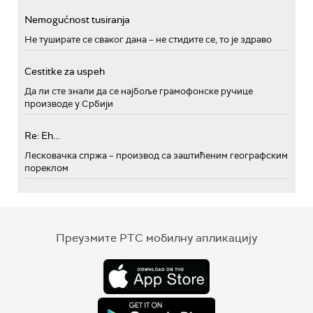
Nemogućnost tusiranja
Не туширате се сваког дана – не стидите се, то је здраво
Cestitke za uspeh
Да ли сте знали да се најбоље грамофонске ручице
производе у Србији
Re: Eh...
Лесковачка спржа – производ са заштићеним географским
пореклом
Преузмите РТС мобилну апликацију