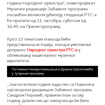
година Народног оркестра“, нови пројекат
Музичке редакције Забавног програма
посвећен великом јубилеју, гледаоци РТС-а
ће пратити од 11. октобра, суботом од
16.45. на Првом програму.
Кроз 12 тематских епизода биће
представљена историја, значај и уметнички
допринос
Народног оркестра РТС-а
у
обликовању националног музичког
идентитета.
Гостовање Ненада Камиџорца и Душана Шуклетовића
у Јутарњем програму
„Још почетком године када смо са Главном и
одговорном уредницом Забавног програма,
Сандром Перовић, правили план за ову
годину, дошли смо до закључка да би било