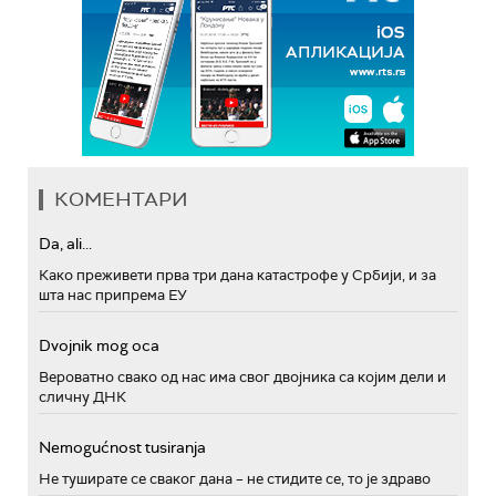
КОМЕНТАРИ
Da, ali...
Како преживети прва три дана катастрофе у Србији, и за
шта нас припрема ЕУ
Dvojnik mog oca
Вероватно свако од нас има свог двојника са којим дели и
сличну ДНК
Nemogućnost tusiranja
Не туширате се сваког дана – не стидите се, то је здраво