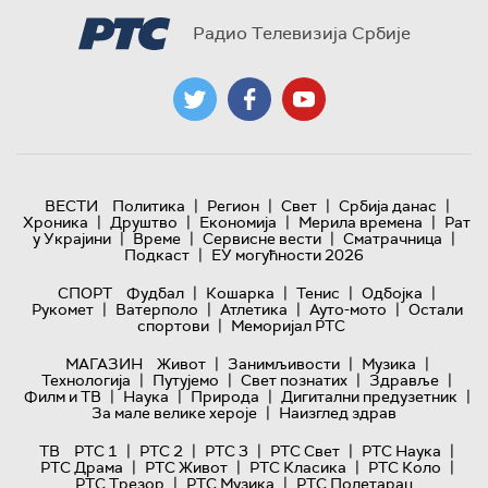
Радио Телевизија Србије
|
|
|
|
ВЕСТИ
Политика
Регион
Свет
Србија данас
|
|
|
|
Хроника
Друштво
Економија
Мерила времена
Рат
|
|
|
|
у Украјини
Време
Сервисне вести
Сматрачница
|
Подкаст
ЕУ могућности 2026
|
|
|
|
СПОРТ
Фудбал
Кошарка
Тенис
Одбојка
|
|
|
|
Рукомет
Ватерполо
Атлетика
Ауто-мото
Остали
|
спортови
Меморијал РТС
|
|
|
МАГАЗИН
Живот
Занимљивости
Музика
|
|
|
|
Технологијa
Путујемо
Свет познатих
Здравље
|
|
|
|
Филм и ТВ
Наука
Природа
Дигитални предузетник
|
За мале велике хероје
Наизглед здрав
|
|
|
|
|
ТВ
РТС 1
РТС 2
РТС 3
РТС Свет
РТС Наука
|
|
|
|
РТС Драма
РТС Живот
РТС Класика
РТС Коло
|
|
РТС Трезор
РТС Музика
РТС Полетарац