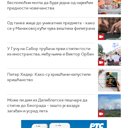
беспомоћни могла да буде једна од највећих
предности човечанства
Од танке жице до уникатних предмета – како
се у Манаковој кући чува вештина филиграна
У Гучу на Сабор трубача први стигли гости
из иностранства, међу њима и Виктор Орбан
Питер Хедер: Како су хришћани напустили
хришћанство
Може ли дим из Делиблатске пешчаре да
стигне до Београда – зашто је ваздух
загађен и усред лета