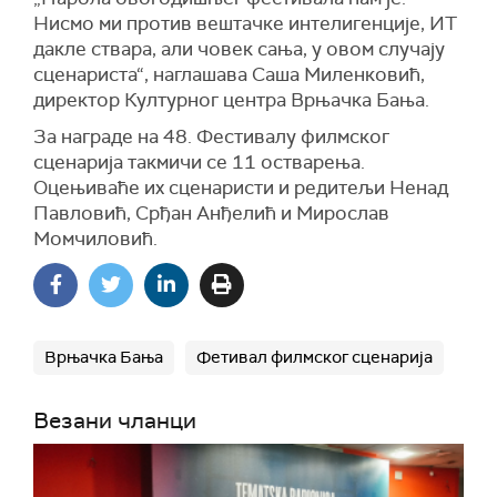
Нисмо ми против вештачке интелигенције, ИТ
дакле ствара, али човек сања, у овом случају
сценариста“, наглашава Саша Миленковић,
директор Културног центра Врњачка Бања.
За награде на 48. Фестивалу филмског
сценарија такмичи се 11 остварења.
Оцењиваће их сценаристи и редитељи Ненад
Павловић, Срђан Анђелић и Мирослав
Момчиловић.
Врњачка Бања
Фетивал филмског сценарија
Везани чланци