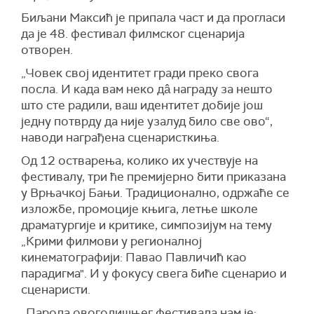
Биљани Максић је припала част и да прогласи
да је 48. фестивал филмског сценарија
отворен.
„Човек свој идентитет гради преко свога
посла. И када вам неко дâ награду за нешто
што сте радили, ваш идентитет добије још
једну потврду да није узалуд било све ово“,
наводи награђена сценаристкиња.
Од 12 остварења, колико их учествује на
фестивалу, три ће премијерно бити приказана
у Врњачкој Бањи. Традиционално, одржаће се
изложбе, промоције књига, летње школе
драматургије и критике, симпозијум на тему
„Крими филмови у регионалној
кинематографији: Павао Павличић као
парадигма". И у фокусу свега биће сценарио и
сценаристи.
„Парола овогодишњег фестивала нам је: