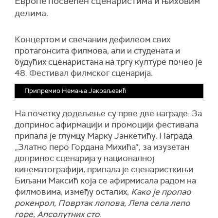
Европе посвећен сценаристима и њиховим
делима.
Концертом и свечаним дефилеом свих
протагонсита филмова, али и студената и
будућих сценаристана на тргу културе почео је
48. Фестивал филмског сценарија.
Припремио Немања Јаковљевић
На почетку додељење су прве две награде: За
допринос афирмацији и промоцији фестивала
припала је глумцу Марку Јанкетићу. Награда
„Златно перо Гордана Михића“, за изузетан
допринос сценарија у националној
кинематографији, припала је сценаристкињи
Биљани Максић која се афирмисала радом на
филмовима, између осталих,
Како је пропао
рокенрол, Повртак лопова, Лепа села лепо
горе, Апсолутних сто
.