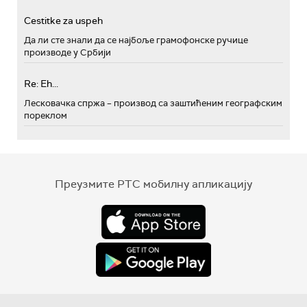
Cestitke za uspeh
Да ли сте знали да се најбоље грамофонске ручице
производе у Србији
Re: Eh...
Лесковачка спржа – производ са заштићеним географским
пореклом
Преузмите РТС мобилну апликацију