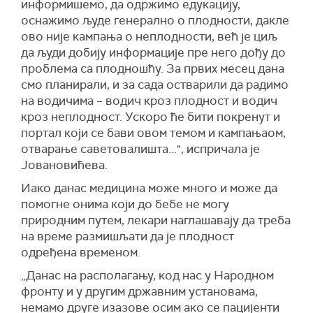
информишемо, да одржимо едукацију,
оснажимо људе генерално о плодности, дакле
ово није кампања о неплодности, већ је циљ
да људи добију информације пре него дођу до
проблема са плодношћу. За првих месец дана
смо планирали, и за сада остварили да радимо
на водичима – водич кроз плодност и водич
кроз неплодност. Ускоро ће бити покренут и
портал који се бави овом темом и кампањаом,
отварање саветовалишта...", испричала је
Јовановићева.
Иако данас медицина може много и може да
помогне онима који до бебе не могу
природним путем, лекари наглашавају да треба
на време размишљати да је плодност
одређена временом.
„Данас на располагању, код нас у Народном
фронту и у другим државним установама,
немамо друге изазове осим ако се пацијенти