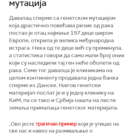
мутација
Давалац сперме са генетском мутацијом
која драстично повећава ризик од рака
постао је отац најмање 197 деце широм
Европе, открила је велика међународна
истрага. Нека од те деце већ су преминула,
а статистика говори да само мали број оних
који су наследили тај ген неће оболети од
рака. Семе тог даваоца је клиникама на
целом континенту продавала једна банка
сперме из Данске. Његов генетски
материјал послат је и у једну клинику на
КиМ, па се тако и Србија нашла на листи
земаља прималаца генетског материјала.
„Ово јесте
трагичан пример
који је утицао на
све нас и навео на размишљање о