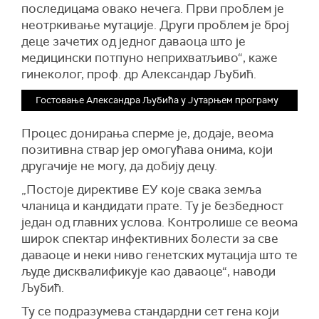
последицама овако нечега. Први проблем је
неотркивање мутације. Други проблем је број
деце зачетих од једног даваоца што је
медицински потпуно неприхватљиво“, каже
гинеколог, проф. др Александар Љубић.
Гостовање Александра Љубића у Јутарњем програму
Процес донирања сперме је, додаје, веома
позитивна ствар јер омогућава онима, који
другачије не могу, да добију децу.
„Постоје директиве ЕУ које свака земља
чланица и кандидати прате. Ту је безбедност
један од главних услова. Контролише се веома
широк спектар инфективних болести за све
даваоце и неки ниво генетских мутација што те
људе дисквалификује као даваоце“, наводи
Љубић.
Ту се подразумева стандардни сет гена који