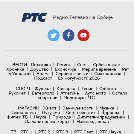
Радио Телевизија Србије
|
|
|
|
ВЕСТИ
Политика
Регион
Свет
Србија данас
|
|
|
|
Хроника
Друштво
Економија
Мерила времена
Рат
|
|
|
|
у Украјини
Време
Сервисне вести
Сматрачница
|
Подкаст
ЕУ могућности 2026
|
|
|
|
СПОРТ
Фудбал
Кошарка
Тенис
Одбојка
|
|
|
|
Рукомет
Ватерполо
Атлетика
Ауто-мото
Остали
|
спортови
Меморијал РТС
|
|
|
МАГАЗИН
Живот
Занимљивости
Музика
|
|
|
|
Технологијa
Путујемо
Свет познатих
Здравље
|
|
|
|
Филм и ТВ
Наука
Природа
Дигитални предузетник
|
За мале велике хероје
Наизглед здрав
|
|
|
|
|
ТВ
РТС 1
РТС 2
РТС 3
РТС Свет
РТС Наука