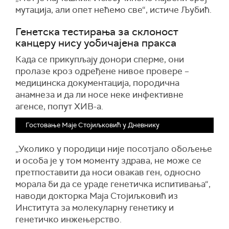
мутација, али опет нећемо све“, истиче Љубић.
Генетска тестирања за склоност
канцеру нису уобичајена пракса
Када се прикупљају донори сперме, они
пролазе кроз одређене нивое провере –
медицинска документација, породична
анамнеза и да ли носе неке инфективне
агенсе, попут ХИВ-а.
Гостовање Маје Стојиљковић у Дневнику
„Уколико у породици није посотјало обољење
и особа је у том моменту здрава, не може се
претпоставити да носи овакав ген, односно
морала би да се ураде генетичка испитивања“,
наводи докторка Маја Стојиљковић из
Института за молекуларну генетику и
генетичко инжењерство.