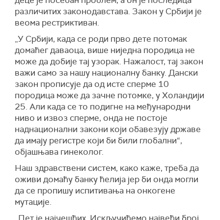
деце је посебан проблем, а он је последица
различитих законодавстава. Закон у Србији је
веома рестриктиван.
„У Србији, када се роди прво дете потомак
домаћег даваоца, више ниједна породица не
може да добије тај узорак. Нажалост, тај закон
важи само за нашу националну банку. Дански
закон прописује да од исте сперме 10
породица може да зачне потомке, у Холандији
25. Али када се то подигне на међународни
ниво и извоз сперме, онда не постоје
наднационални закони који обавезују државе
да имају регистре који би били глобални“,
објашњава гинеколог.
Наш здравствени систем, како каже, треба да
оживи домаћу банку ћелија јер би онда могли
да се пропишу испитивања на онкогене
мутације.
„Пет је најчешћих. Искључићемо највећи број