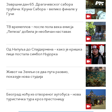
Завршни дан 65. Драгачевског сабора
трубача: Круна Сабора – велико финале у
Гучи
ТВ времеплов – после пола века емисја
„Лепеза" добила је необичан наставак
Од Напуља до Спајдермена – како је кришка
пице постала симбол Њујорка
Живот на Земљи се два пута развио,
показује нова студија
Београд ноћу из отвореног аутобуса – нова
туристичка тура кроз престоницу