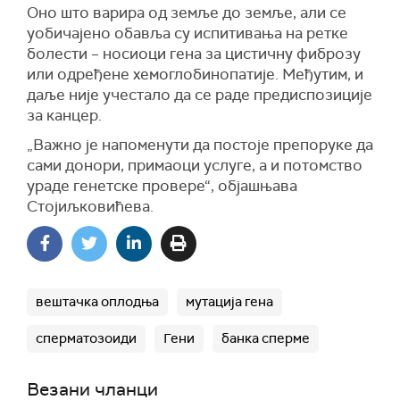
Оно што варира од земље до земље, али се
уобичајено обавља су испитивања на ретке
болести – носиоци гена за цистичну фиброзу
или одређене хемоглобинопатије. Међутим, и
даље није учестало да се раде предиспозиције
за канцер.
„Важно је напоменути да постоје препоруке да
сами донори, примаоци услуге, а и потомство
ураде генетске провере“, објашњава
Стојиљковићева.
вештачка оплодња
мутација гена
сперматозоиди
Гени
банка сперме
Везани чланци