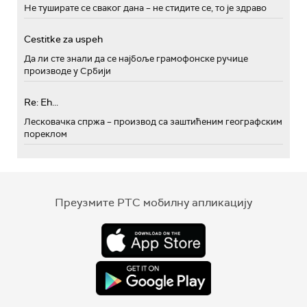
Не туширате се сваког дана – не стидите се, то је здраво
Cestitke za uspeh
Да ли сте знали да се најбоље грамофонске ручице
производе у Србији
Re: Eh...
Лесковачка спржа – производ са заштићеним географским
пореклом
Преузмите РТС мобилну апликацију