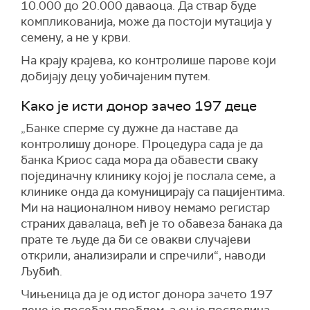
10.000 до 20.000 даваоца. Да ствар буде
компликованија, може да постоји мутација у
семену, а не у крви.
На крају крајева, ко контролише парове који
добијају децу уобичајеним путем.
Како је исти донор зачео 197 деце
„Банке сперме су дужне да наставе да
контролишу доноре. Процедура сада је да
банка Криос сада мора да обавести сваку
појединачну клинику којој је послала семе, а
клинике онда да комуницирају са пацијентима.
Ми на националном нивоу немамо регистар
страних давалаца, већ је то обавеза банака да
прате те људе да би се овакви случајеви
открили, анализирали и спречили“, наводи
Љубић.
Чињеница да је од истог донора зачето 197