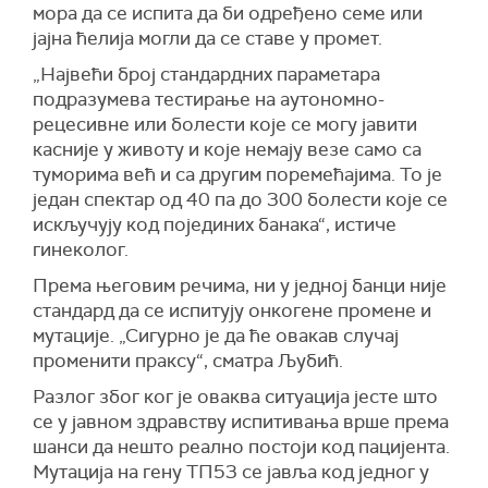
мора да се испита да би одређено семе или
јајна ћелија могли да се ставе у промет.
„Највећи број стандардних параметара
подразумева тестирање на аутономно-
рецесивне или болести које се могу јавити
касније у животу и које немају везе само са
туморима већ и са другим поремећајима. То је
један спектар од 40 па до 300 болести које се
искључују код појединих банака“, истиче
гинеколог.
Према његовим речима, ни у једној банци није
стандард да се испитују онкогене промене и
мутације. „Сигурно је да ће овакав случај
променити праксу“, сматра Љубић.
Разлог због ког је оваква ситуација јесте што
се у јавном здравству испитивања врше према
шанси да нешто реално постоји код пацијента.
Мутација на гену ТП53 се јавља код једног у