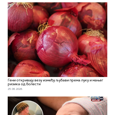
Гени откривају везу између љубави према луку и мањег
ризика од болести
25. 06. 2026.